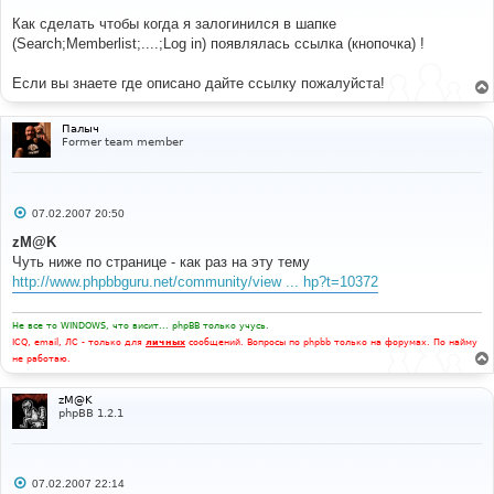
щ
е
Как сделать чтобы когда я залогинился в шапке
н
(Search;Memberlist;....;Log in) появлялась ссылка (кнопочка) !
и
е
Если вы знаете где описано дайте ссылку пожалуйста!
Палыч
Former team member
С
07.02.2007 20:50
о
о
zM@K
б
Чуть ниже по странице - как раз на эту тему
щ
е
http://www.phpbbguru.net/community/view ... hp?t=10372
н
и
е
Не все то WINDOWS, что висит... phpBB только учусь.
ICQ, email, ЛС - только для
личных
сообщений. Вопросы по phpbb только на форумах. По найму
не работаю.
zM@K
phpBB 1.2.1
С
07.02.2007 22:14