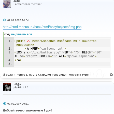
/DiOs
Former team member
С
09.01.2007 14:54
о
о
http://html.manual.ru/book/html/body/objects/img.php
:
б
щ
КОД:
ВЫДЕЛИТЬ ВСЁ
е
н
Пример
2.
Использование
изображения
в
качестве
и
е
гиперссылки:
<
A HREF
=
"carlson.html"
>
<
IMG src
=
"/img/button.jpg"
 WIDTH
=
"70"
 HEIGHT
=
"30"
ALIGN
=
"right"
 BORDER
=
"0"
 ALT
=
"Досье Карлсона"
>
</
A
>
И если я неправ, пусть старшие товарищи поправят меня
zM@K
phpBB 1.2.1
С
07.02.2007 20:31
о
о
Добрый вечер уважаемые Гуру!
б