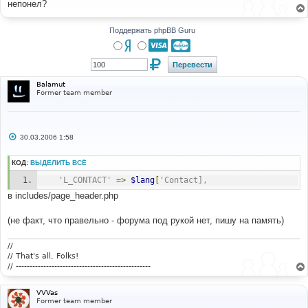
непонел?
щ
е
н
и
Поддержать phpBB Guru
е
Balamut
Former team member
С
30.03.2006 1:58
о
о
б
КОД:
ВЫДЕЛИТЬ ВСЁ
щ
е
'L_CONTACT'
=>
$lang
[
'Contact],
н
и
в includes/page_header.php
е
(не факт, что правельно - форума под рукой нет, пишу на память)
//
// That's all, Folks!
// -------------------------------------------------
VVVas
Former team member