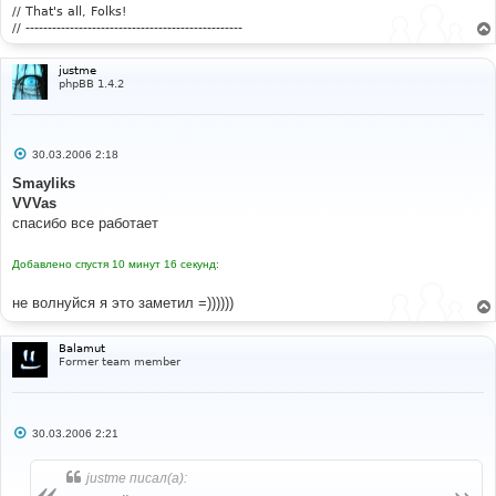
е
// That's all, Folks!
// -------------------------------------------------
justme
phpBB 1.4.2
С
30.03.2006 2:18
о
о
Smayliks
б
VVVas
щ
е
спасибо все работает
н
и
е
Добавлено спустя 10 минут 16 секунд:
не волнуйся я это заметил =))))))
Balamut
Former team member
С
30.03.2006 2:21
о
о
б
justme писал(а):
щ