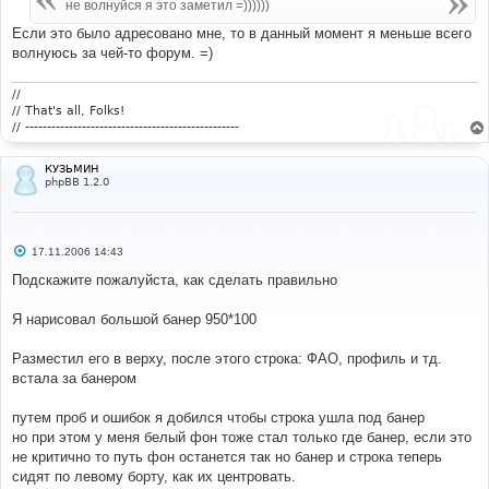
е
не волнуйся я это заметил =))))))
н
и
Если это было адресовано мне, то в данный момент я меньше всего
е
волнуюсь за чей-то форум. =)
//
// That's all, Folks!
// -------------------------------------------------
КУЗЬМИН
phpBB 1.2.0
С
17.11.2006 14:43
о
о
Подскажите пожалуйста, как сделать правильно
б
щ
е
Я нарисовал большой банер 950*100
н
и
е
Разместил его в верху, после этого строка: ФАО, профиль и тд.
встала за банером
путем проб и ошибок я добился чтобы строка ушла под банер
но при этом у меня белый фон тоже стал только где банер, если это
не критично то путь фон останется так но банер и строка теперь
сидят по левому борту, как их центровать.