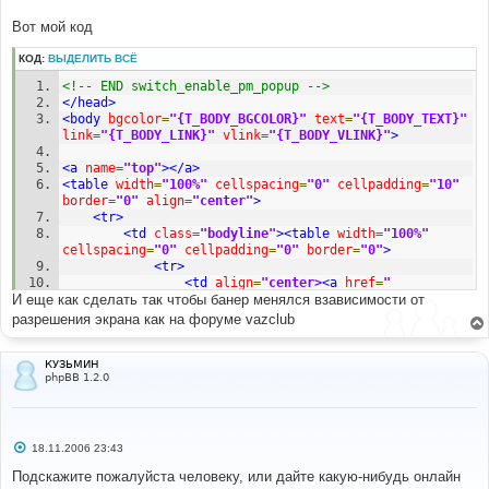
Вот мой код
КОД:
ВЫДЕЛИТЬ ВСЁ
<!-- END switch_enable_pm_popup -->
</head>
<body
bgcolor
=
"{T_BODY_BGCOLOR}"
text
=
"{T_BODY_TEXT}"
link
=
"{T_BODY_LINK}"
vlink
=
"{T_BODY_VLINK}"
>
<a
name
=
"top"
></a>
<table
width
=
"100%"
cellspacing
=
"0"
cellpadding
=
"10"
border
=
"0"
align
=
"center"
>
<tr>
<td
class
=
"bodyline"
><table
width
=
"100%"
cellspacing
=
"0"
cellpadding
=
"0"
border
=
"0"
>
<tr>
<td
align
=
"center>
<a
href
=
"
И еще как сделать так чтобы банер менялся взависимости от
{U_INDEX}"
><img
src
=
"templates/subSilver/images/logo_phpBB.jpg"
разрешения экрана как на форуме vazclub
border
=
"0"
alt
=
"{L_INDEX}"
vspace
=
"1"
/></a></td>
<tr>
<table
cellspacing
=
"0"
КУЗЬМИН
phpBB 1.2.0
cellpadding
=
"2"
border
=
"0"
>
<td
align
=
"center"
valign
=
"top"
nowrap
=
"nowrap"
><span
class
=
"mainmenu"
>
&nbsp;
<a
href
=
"{U_FAQ}"
class
=
"mainmenu"
><img
src
=
"templates/subSilver/images/icon_mini_faq.gif"
С
18.11.2006 23:43
о
width
=
"12"
height
=
"13"
border
=
"0"
alt
=
"{L_FAQ}"
о
Подскажите пожалуйста человеку, или дайте какую-нибудь онлайн
hspace
=
"3"
/>
{L_FAQ}
</a>
&nbsp; &nbsp;
<a
href
=
"
б