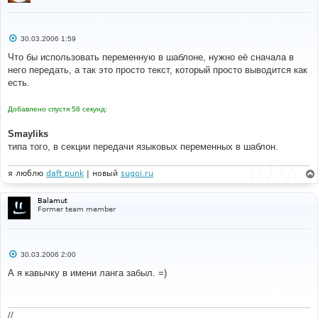
С
30.03.2006 1:59
о
о
Что бы использовать переменную в шаблоне, нужно её сначала в
б
него передать, а так это просто текст, который просто выводится как
щ
е
есть.
н
и
е
Добавлено спустя 58 секунд:
Smayliks
типа того, в секции передачи языковых переменных в шаблон.
я люблю
daft punk
| новый
sugoi.ru
Balamut
Former team member
С
30.03.2006 2:00
о
о
А я кавычку в имени ланга забыл. =)
б
щ
е
н
и
//