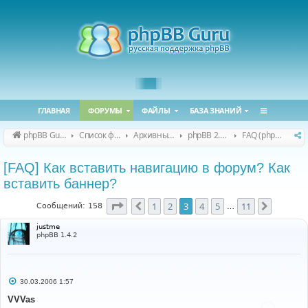
ГЛАВНАЯ
ФОРУМЫ
ФАЙЛЫ
БАЗА ЗНАНИЙ
phpBB Guru
Список форумов
Архивные форумы
phpBB 2.0.x (архив)
FAQ (phpBB 2.0.x)
[FAQ] Как вставить навигацию в форум? Как
вставить баннер?
Страница
3
из
11
1
2
3
4
5
11
Пред.
След.
Сообщений: 158
…
justme
phpBB 1.4.2
С
30.03.2006 1:57
о
о
VVVas
б