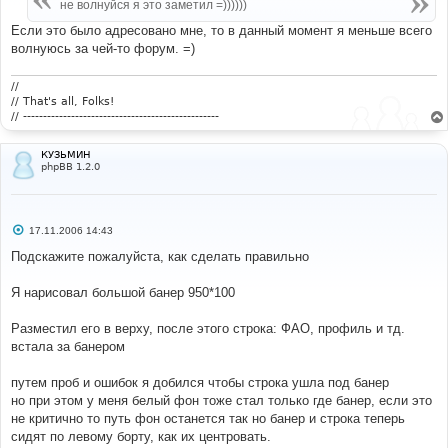
е
не волнуйся я это заметил =))))))
н
и
Если это было адресовано мне, то в данный момент я меньше всего
е
волнуюсь за чей-то форум. =)
//
// That's all, Folks!
// -------------------------------------------------
КУЗЬМИН
phpBB 1.2.0
С
17.11.2006 14:43
о
о
Подскажите пожалуйста, как сделать правильно
б
щ
е
Я нарисовал большой банер 950*100
н
и
е
Разместил его в верху, после этого строка: ФАО, профиль и тд.
встала за банером
путем проб и ошибок я добился чтобы строка ушла под банер
но при этом у меня белый фон тоже стал только где банер, если это
не критично то путь фон останется так но банер и строка теперь
сидят по левому борту, как их центровать.