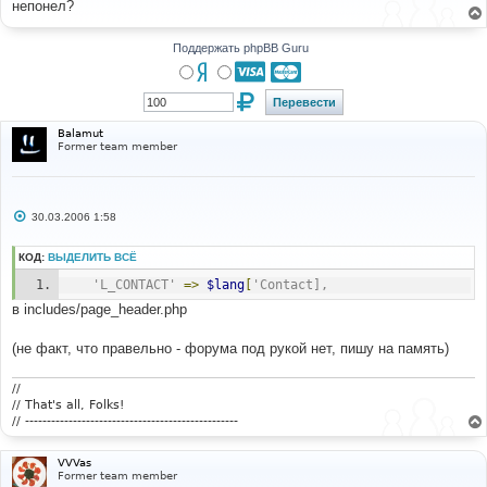
непонел?
щ
е
н
и
Поддержать phpBB Guru
е
Balamut
Former team member
С
30.03.2006 1:58
о
о
б
КОД:
ВЫДЕЛИТЬ ВСЁ
щ
е
'L_CONTACT'
=>
$lang
[
'Contact],
н
и
в includes/page_header.php
е
(не факт, что правельно - форума под рукой нет, пишу на память)
//
// That's all, Folks!
// -------------------------------------------------
VVVas
Former team member