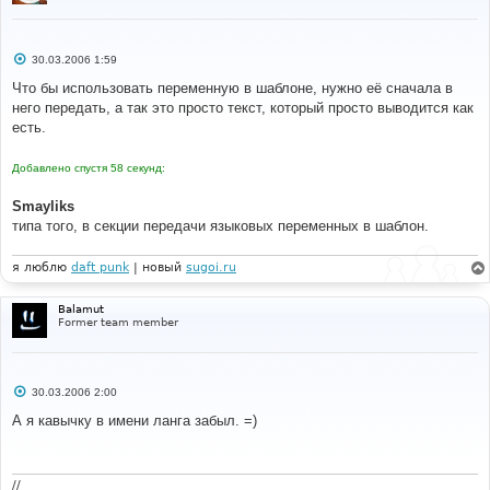
С
30.03.2006 1:59
о
о
Что бы использовать переменную в шаблоне, нужно её сначала в
б
него передать, а так это просто текст, который просто выводится как
щ
е
есть.
н
и
е
Добавлено спустя 58 секунд:
Smayliks
типа того, в секции передачи языковых переменных в шаблон.
я люблю
daft punk
| новый
sugoi.ru
Balamut
Former team member
С
30.03.2006 2:00
о
о
А я кавычку в имени ланга забыл. =)
б
щ
е
н
и
//