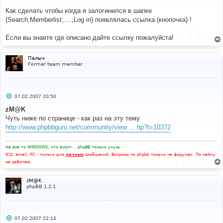
щ
е
Как сделать чтобы когда я залогинился в шапке
н
(Search;Memberlist;....;Log in) появлялась ссылка (кнопочка) !
и
е
Если вы знаете где описано дайте ссылку пожалуйста!
Палыч
Former team member
С
07.02.2007 20:50
о
о
zM@K
б
Чуть ниже по странице - как раз на эту тему
щ
е
http://www.phpbbguru.net/community/view ... hp?t=10372
н
и
е
Не все то WINDOWS, что висит... phpBB только учусь.
ICQ, email, ЛС - только для
личных
сообщений. Вопросы по phpbb только на форумах. По найму
не работаю.
zM@K
phpBB 1.2.1
С
07.02.2007 22:14