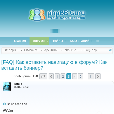
ГЛАВНАЯ
ФОРУМЫ
ФАЙЛЫ
БАЗА ЗНАНИЙ
phpBB Guru
Список форумов
Архивные форумы
phpBB 2.0.x (архив)
FAQ (phpBB 2.0.x)
[FAQ] Как вставить навигацию в форум? Как
вставить баннер?
Страница
3
из
11
1
2
3
4
5
11
Пред.
След.
Сообщений: 158
…
justme
phpBB 1.4.2
С
30.03.2006 1:57
о
о
VVVas
б