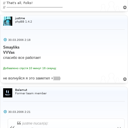
е
// That's all, Folks!
// -------------------------------------------------
justme
phpBB 1.4.2
С
30.03.2006 2:18
о
о
Smayliks
б
VVVas
щ
е
спасибо все работает
н
и
е
Добавлено спустя 10 минут 16 секунд:
не волнуйся я это заметил =))))))
Balamut
Former team member
С
30.03.2006 2:21
о
о
б
justme писал(а):
щ