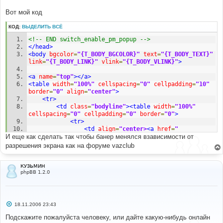
Вот мой код
КОД:
ВЫДЕЛИТЬ ВСЁ
<!-- END switch_enable_pm_popup -->
</head>
<body
bgcolor
=
"{T_BODY_BGCOLOR}"
text
=
"{T_BODY_TEXT}"
link
=
"{T_BODY_LINK}"
vlink
=
"{T_BODY_VLINK}"
>
<a
name
=
"top"
></a>
<table
width
=
"100%"
cellspacing
=
"0"
cellpadding
=
"10"
border
=
"0"
align
=
"center"
>
<tr>
<td
class
=
"bodyline"
><table
width
=
"100%"
cellspacing
=
"0"
cellpadding
=
"0"
border
=
"0"
>
<tr>
<td
align
=
"center>
<a
href
=
"
И еще как сделать так чтобы банер менялся взависимости от
{U_INDEX}"
><img
src
=
"templates/subSilver/images/logo_phpBB.jpg"
разрешения экрана как на форуме vazclub
border
=
"0"
alt
=
"{L_INDEX}"
vspace
=
"1"
/></a></td>
<tr>
<table
cellspacing
=
"0"
КУЗЬМИН
phpBB 1.2.0
cellpadding
=
"2"
border
=
"0"
>
<td
align
=
"center"
valign
=
"top"
nowrap
=
"nowrap"
><span
class
=
"mainmenu"
>
&nbsp;
<a
href
=
"{U_FAQ}"
class
=
"mainmenu"
><img
src
=
"templates/subSilver/images/icon_mini_faq.gif"
С
18.11.2006 23:43
о
width
=
"12"
height
=
"13"
border
=
"0"
alt
=
"{L_FAQ}"
о
Подскажите пожалуйста человеку, или дайте какую-нибудь онлайн
hspace
=
"3"
/>
{L_FAQ}
</a>
&nbsp; &nbsp;
<a
href
=
"
б