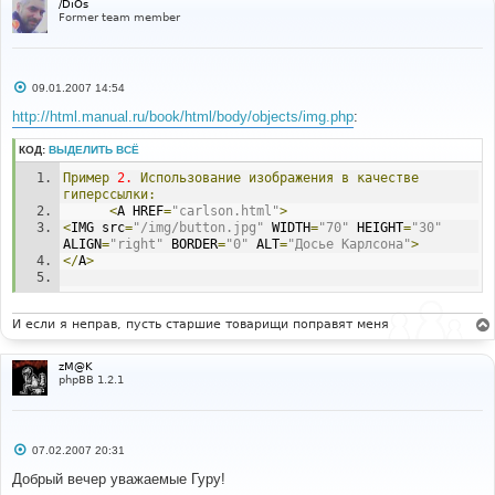
/DiOs
Former team member
С
09.01.2007 14:54
о
о
http://html.manual.ru/book/html/body/objects/img.php
:
б
щ
КОД:
ВЫДЕЛИТЬ ВСЁ
е
н
Пример
2.
Использование
изображения
в
качестве
и
е
гиперссылки:
<
A HREF
=
"carlson.html"
>
<
IMG src
=
"/img/button.jpg"
 WIDTH
=
"70"
 HEIGHT
=
"30"
ALIGN
=
"right"
 BORDER
=
"0"
 ALT
=
"Досье Карлсона"
>
</
A
>
И если я неправ, пусть старшие товарищи поправят меня
zM@K
phpBB 1.2.1
С
07.02.2007 20:31
о
о
Добрый вечер уважаемые Гуру!
б