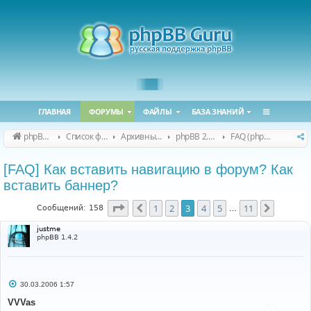
ГЛАВНАЯ
ФОРУМЫ
ФАЙЛЫ
БАЗА ЗНАНИЙ
phpBB Guru
Список форумов
Архивные форумы
phpBB 2.0.x (архив)
FAQ (phpBB 2.0.x)
[FAQ] Как вставить навигацию в форум? Как
вставить баннер?
Страница
3
из
11
1
2
3
4
5
11
Пред.
След.
Сообщений: 158
…
justme
phpBB 1.4.2
С
30.03.2006 1:57
о
о
VVVas
б