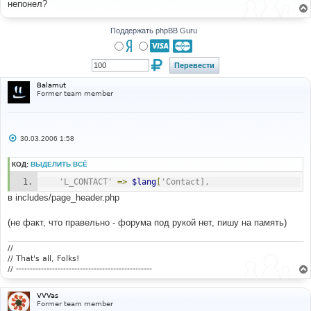
непонел?
щ
е
н
и
Поддержать phpBB Guru
е
Balamut
Former team member
С
30.03.2006 1:58
о
о
б
КОД:
ВЫДЕЛИТЬ ВСЁ
щ
е
'L_CONTACT'
=>
$lang
[
'Contact],
н
и
в includes/page_header.php
е
(не факт, что правельно - форума под рукой нет, пишу на память)
//
// That's all, Folks!
// -------------------------------------------------
VVVas
Former team member