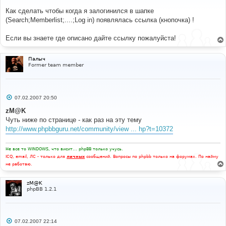
щ
е
Как сделать чтобы когда я залогинился в шапке
н
(Search;Memberlist;....;Log in) появлялась ссылка (кнопочка) !
и
е
Если вы знаете где описано дайте ссылку пожалуйста!
Палыч
Former team member
С
07.02.2007 20:50
о
о
zM@K
б
Чуть ниже по странице - как раз на эту тему
щ
е
http://www.phpbbguru.net/community/view ... hp?t=10372
н
и
е
Не все то WINDOWS, что висит... phpBB только учусь.
ICQ, email, ЛС - только для
личных
сообщений. Вопросы по phpbb только на форумах. По найму
не работаю.
zM@K
phpBB 1.2.1
С
07.02.2007 22:14