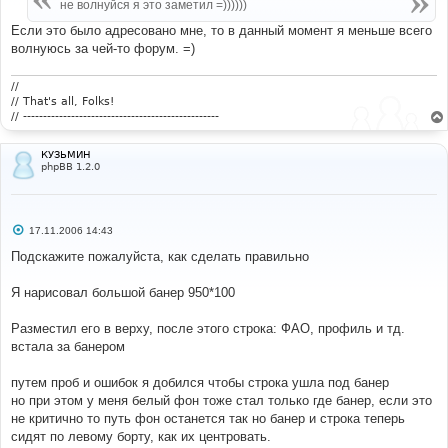
е
не волнуйся я это заметил =))))))
н
и
Если это было адресовано мне, то в данный момент я меньше всего
е
волнуюсь за чей-то форум. =)
//
// That's all, Folks!
// -------------------------------------------------
КУЗЬМИН
phpBB 1.2.0
С
17.11.2006 14:43
о
о
Подскажите пожалуйста, как сделать правильно
б
щ
е
Я нарисовал большой банер 950*100
н
и
е
Разместил его в верху, после этого строка: ФАО, профиль и тд.
встала за банером
путем проб и ошибок я добился чтобы строка ушла под банер
но при этом у меня белый фон тоже стал только где банер, если это
не критично то путь фон останется так но банер и строка теперь
сидят по левому борту, как их центровать.