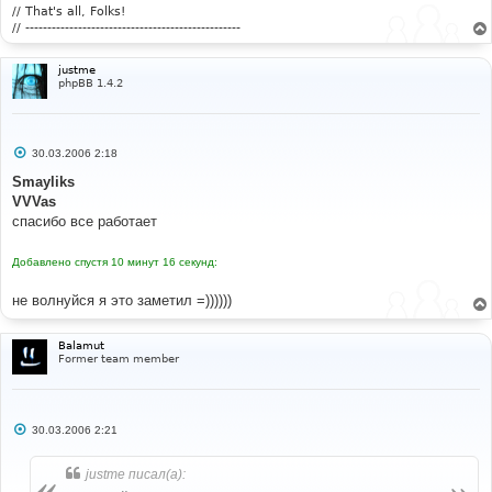
е
// That's all, Folks!
// -------------------------------------------------
justme
phpBB 1.4.2
С
30.03.2006 2:18
о
о
Smayliks
б
VVVas
щ
е
спасибо все работает
н
и
е
Добавлено спустя 10 минут 16 секунд:
не волнуйся я это заметил =))))))
Balamut
Former team member
С
30.03.2006 2:21
о
о
б
justme писал(а):
щ