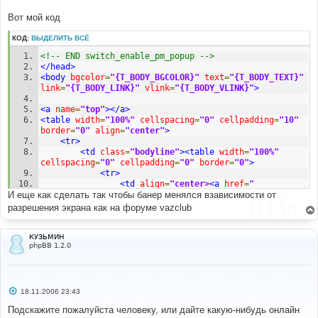
Вот мой код
КОД:
ВЫДЕЛИТЬ ВСЁ
<!-- END switch_enable_pm_popup -->
</head>
<body
bgcolor
=
"{T_BODY_BGCOLOR}"
text
=
"{T_BODY_TEXT}"
link
=
"{T_BODY_LINK}"
vlink
=
"{T_BODY_VLINK}"
>
<a
name
=
"top"
></a>
<table
width
=
"100%"
cellspacing
=
"0"
cellpadding
=
"10"
border
=
"0"
align
=
"center"
>
<tr>
<td
class
=
"bodyline"
><table
width
=
"100%"
cellspacing
=
"0"
cellpadding
=
"0"
border
=
"0"
>
<tr>
<td
align
=
"center>
<a
href
=
"
И еще как сделать так чтобы банер менялся взависимости от
{U_INDEX}"
><img
src
=
"templates/subSilver/images/logo_phpBB.jpg"
разрешения экрана как на форуме vazclub
border
=
"0"
alt
=
"{L_INDEX}"
vspace
=
"1"
/></a></td>
<tr>
<table
cellspacing
=
"0"
КУЗЬМИН
phpBB 1.2.0
cellpadding
=
"2"
border
=
"0"
>
<td
align
=
"center"
valign
=
"top"
nowrap
=
"nowrap"
><span
class
=
"mainmenu"
>
&nbsp;
<a
href
=
"{U_FAQ}"
class
=
"mainmenu"
><img
src
=
"templates/subSilver/images/icon_mini_faq.gif"
С
18.11.2006 23:43
о
width
=
"12"
height
=
"13"
border
=
"0"
alt
=
"{L_FAQ}"
о
Подскажите пожалуйста человеку, или дайте какую-нибудь онлайн
hspace
=
"3"
/>
{L_FAQ}
</a>
&nbsp; &nbsp;
<a
href
=
"
б