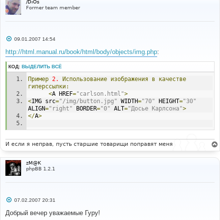
/DiOs
Former team member
С
09.01.2007 14:54
о
о
http://html.manual.ru/book/html/body/objects/img.php
:
б
щ
КОД:
ВЫДЕЛИТЬ ВСЁ
е
н
Пример
2.
Использование
изображения
в
качестве
и
е
гиперссылки:
<
A HREF
=
"carlson.html"
>
<
IMG src
=
"/img/button.jpg"
 WIDTH
=
"70"
 HEIGHT
=
"30"
ALIGN
=
"right"
 BORDER
=
"0"
 ALT
=
"Досье Карлсона"
>
</
A
>
И если я неправ, пусть старшие товарищи поправят меня
zM@K
phpBB 1.2.1
С
07.02.2007 20:31
о
о
Добрый вечер уважаемые Гуру!
б