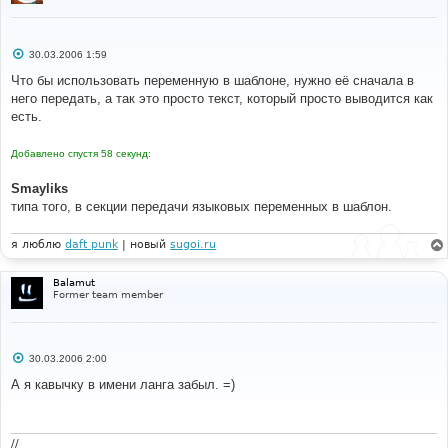
С
30.03.2006 1:59
о
о
Что бы использовать переменную в шаблоне, нужно её сначала в
б
него передать, а так это просто текст, который просто выводится как
щ
е
есть.
н
и
е
Добавлено спустя 58 секунд:
Smayliks
типа того, в секции передачи языковых переменных в шаблон.
я люблю
daft punk
| новый
sugoi.ru
Balamut
Former team member
С
30.03.2006 2:00
о
о
А я кавычку в имени ланга забыл. =)
б
щ
е
н
и
//