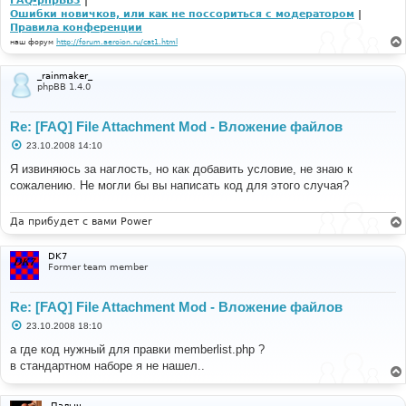
FAQ-phpBB3
|
Ошибки новичков, или как не поссориться с модератором
|
Правила конференции
наш форум
http://forum.aeroion.ru/cat1.html
_rainmaker_
phpBB 1.4.0
Re: [FAQ] File Attachment Mod - Вложение файлов
С
23.10.2008 14:10
о
о
Я извиняюсь за наглость, но как добавить условие, не знаю к
б
сожалению. Не могли бы вы написать код для этого случая?
щ
е
н
и
Да прибудет с вами Power
е
DK7
Former team member
Re: [FAQ] File Attachment Mod - Вложение файлов
С
23.10.2008 18:10
о
о
а где код нужный для правки memberlist.php ?
б
в стандартном наборе я не нашел..
щ
е
н
и
Палыч