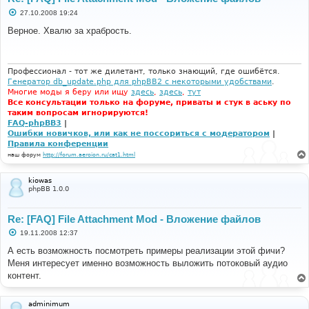
С
27.10.2008 19:24
о
о
Верное. Хвалю за храбрость.
б
щ
е
н
и
Профессионал - тот же дилетант, только знающий, где ошибётся.
е
Генератор db_update.php для phpBB2 с некоторыми удобствами
.
Многие моды я беру или ищу
здесь
,
здесь
,
тут
Все консультации только на форуме, приваты и стук в аську по
таким вопросам игнорируются!
FAQ-phpBB3
|
Ошибки новичков, или как не поссориться с модератором
|
Правила конференции
наш форум
http://forum.aeroion.ru/cat1.html
kiowas
phpBB 1.0.0
Re: [FAQ] File Attachment Mod - Вложение файлов
С
19.11.2008 12:37
о
о
А есть возможность посмотреть примеры реализации этой фичи?
б
Меня интересует именно возможность выложить потоковый аудио
щ
е
контент.
н
и
е
adminimum