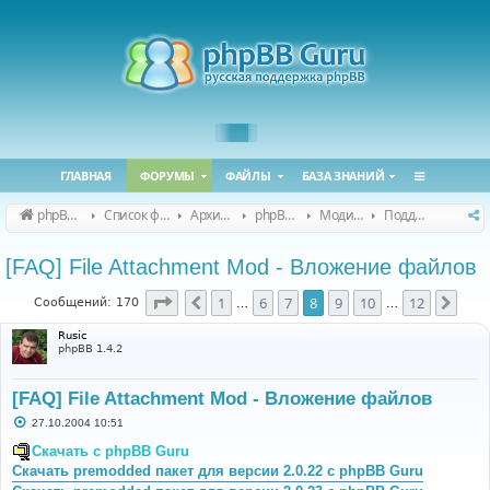
ГЛАВНАЯ
ФОРУМЫ
ФАЙЛЫ
БАЗА ЗНАНИЙ
phpBB Guru
Список форумов
Архивные форумы
phpBB 2.0.x (архив)
Модификация phpBB 2.0.x
Поддержка модов для phpBB 2.0.x
[FAQ] File Attachment Mod - Вложение файлов
Страница
8
из
12
1
6
7
8
9
10
12
Пред.
След
Сообщений: 170
…
…
Rusic
phpBB 1.4.2
[FAQ] File Attachment Mod - Вложение файлов
С
27.10.2004 10:51
о
о
Скачать с phpBB Guru
б
Скачать premodded пакет для версии 2.0.22 с phpBB Guru
щ
е