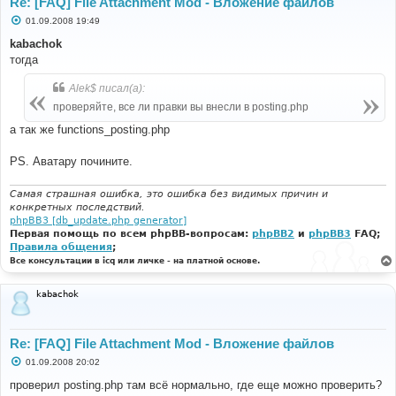
Re: [FAQ] File Attachment Mod - Вложение файлов
С
01.09.2008 19:49
о
о
kabachok
б
тогда
щ
е
н
Alek$ писал(а):
и
е
проверяйте, все ли правки вы внесли в posting.php
а так же functions_posting.php
PS. Аватару почините.
Самая страшная ошибка, это ошибка без видимых причин и
конкретных последствий.
phpBB3 [db_update.php generator]
Первая помощь по всем phpBB-вопросам:
phpBB2
и
phpBB3
FAQ;
Правила общения
;
Все консультации в icq или личке - на платной основе.
kabachok
Re: [FAQ] File Attachment Mod - Вложение файлов
С
01.09.2008 20:02
о
о
проверил posting.php там всё нормально, где еще можно проверить?
б