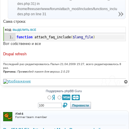
des.php:31) in
/home/freeuser/www/forum/attach_mod/includes/functions_inclu
des.php on line 31
Сама строка:
КОД:
ВЫДЕЛИТЬ ВСЁ
function
 attach_faq_include
(
$lang_file
)
Вот собственно и все
Drupal refresh
Последний раз редактировалось
Палыч
21.04.2009 15:27, всего редактировалось 8
раз.
Причина:
Преммодед пакет для версии 2.0.23
Поддержать phpBB Guru
Alek$
Former team member