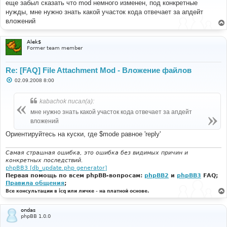
еще забыл сказать что mod немного изменен, под конкретные
щ
е
нужды, мне нужно знать какой участок кода отвечает за апдейт
н
вложений
и
е
Alek$
Former team member
Re: [FAQ] File Attachment Mod - Вложение файлов
С
02.09.2008 8:00
о
о
б
kabachok писал(а):
щ
е
мне нужно знать какой участок кода отвечает за апдейт
н
вложений
и
е
Ориентируйтесь на куски, где $mode равное 'reply'
Самая страшная ошибка, это ошибка без видимых причин и
конкретных последствий.
phpBB3 [db_update.php generator]
Первая помощь по всем phpBB-вопросам:
phpBB2
и
phpBB3
FAQ;
Правила общения
;
Все консультации в icq или личке - на платной основе.
ondas
phpBB 1.0.0