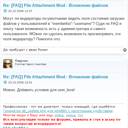
Re: [FAQ] File Attachment Mod - Вложение файлов
С
23.10.2008 12:37
о
о
Могут ли модераторы по-умолчанию видеть поля состояния загрузки
б
файлов у пользователей в "memberlist"-"username"? Судя по FAQ и
щ
е
опыту такая возможность есть у администратора и самого
н
пользователя. МОжно ли сделать возможность просматривать эти
и
е
поля модератору? Помогите плз.
Да прибудет с вами Power
Поручик
Former team member
Re: [FAQ] File Attachment Mod - Вложение файлов
С
23.10.2008 13:01
о
о
Можно. Добавить условие для user_level
б
щ
е
н
и
Профессионал - тот же дилетант, только знающий, где ошибётся.
е
Генератор db_update.php для phpBB2 с некоторыми удобствами
.
Многие моды я беру или ищу
здесь
,
здесь
,
тут
Все консультации только на форуме, приваты и стук в аську по
таким вопросам игнорируются!