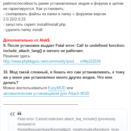
работоспособность ранее установленных модов и форума в целом
не гарантируется. Как установить:
- скопировать файлы из папки в папку с форумом версии
2.0.22/2.0.23
- запустить скрипт install/install.php
- удалить папку install.
Дополнительно от Alek$.
9. После установки выдает Fatal error: Call to undefined function:
include_attach_lang() и ничего не работает.
Решение здесь:
http://www.phpbbguru.net/community/post ... ml#p152534
10. Мод такой сложный, я боюсь его сам устанавливать, к тому
же у меня уже установлено много других модов. Что мне
делать?
Можно воспользоваться
EasyMOD
или
автоматическим установщиком для Attach MOD
----------------------------------------------------------------
Fatal error: Cannot redeclare attach_faq_include() (previously
declared in
/home/freeuser/www/forum/attach_mod/includes/functions_inclu