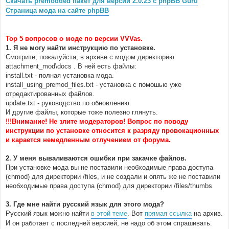
Скачать premodded пакет для версии 2.0.23 с phpBB Guru
н
Страница мода на сайте phpBB
и
е
Top 5 вопросов о моде по версии VVVas.
1. Я не могу найти инструкцию по установке.
Смотрите, пожалуйста, в архиве с модом директорию
attachment_mod\docs . В ней есть файлы:
install.txt - полная установка мода.
install_using_premod_files.txt - установка с помошью уже
отредактированных файлов.
update.txt - руководство по обновлению.
И другие файлы, которые тоже полезно глянуть.
!!!Внимание! Не злите модераторов! Вопрос по поводу
инструкции по установке относится к разряду провокационных
и карается немедленным отлучением от форума.
2. У меня вываливаются ошибки при закачке файлов.
При установке мода вы не поставили необходимые права доступа
(chmod) для директории /files, и не создали и опять же не поставили
необходимые права доступа (chmod) для директории /files/thumbs
3. Где мне найти русский язык для этого мода?
Русский язык можно найти
в этой теме
. Вот
прямая ссылка
на архив.
И он работает с последней версией, не надо об этом спрашивать.