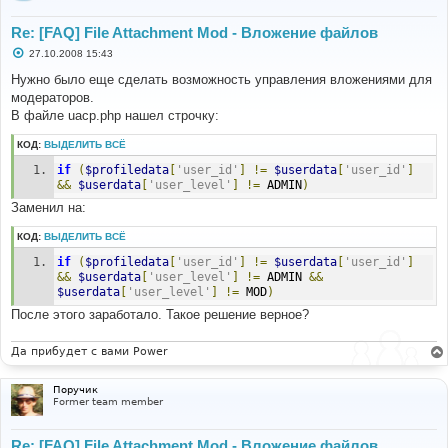
Re: [FAQ] File Attachment Mod - Вложение файлов
С
27.10.2008 15:43
о
о
Нужно было еще сделать возможность управления вложениями для
б
модераторов.
щ
е
В файле uacp.php нашел строчку:
н
и
КОД:
ВЫДЕЛИТЬ ВСЁ
е
if
(
$profiledata
[
'user_id'
]
!=
$userdata
[
'user_id'
]
&&
$userdata
[
'user_level'
]
!=
 ADMIN
)
Заменил на:
КОД:
ВЫДЕЛИТЬ ВСЁ
if
(
$profiledata
[
'user_id'
]
!=
$userdata
[
'user_id'
]
&&
$userdata
[
'user_level'
]
!=
 ADMIN 
&&
$userdata
[
'user_level'
]
!=
 MOD
)
После этого заработало. Такое решение верное?
Да прибудет с вами Power
Поручик
Former team member
Re: [FAQ] File Attachment Mod - Вложение файлов