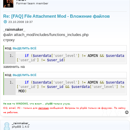
е
Former team member
Re: [FAQ] File Attachment Mod - Вложение файлов
С
23.10.2008 19:37
о
о
_rainmaker_
б
файл attach_mod/includes/functions_includes.php
щ
е
строку
н
и
КОД:
ВЫДЕЛИТЬ ВСЁ
е
if
(
$userdata
[
'user_level'
]
!=
 ADMIN 
&&
$userdata
[
'user_id'
]
!=
$user_id
)
заменить на
КОД:
ВЫДЕЛИТЬ ВСЁ
if
(
$userdata
[
'user_level'
]
!=
 ADMIN 
&&
$userdata
[
'user_id'
]
!=
$user_id
&&
$userdata
[
'user_level'
]
!=
 MOD
)
Не все то WINDOWS, что висит... phpBB только учусь.
ICQ, email, ЛС - только для
личных
сообщений. Вопросы по phpbb только на форумах. По найму
не работаю.
_rainmaker_
phpBB 1.4.0