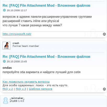
Re: [FAQ] File Attachment Mod - Вложение файлов
С
20.10.2008 12:17
о
о
вопросик в админк панели-расширении-управление группами
б
расширений ставить inline или physical
щ
е
что лучше ? какая разница между ними?
н
и
е
http://mnogosoft.net/
crash
Former team member
Re: [FAQ] File Attachment Mod - Вложение файлов
С
20.10.2008 13:45
о
о
ondas
б
попробуйте оба варианта и найдете лучший для себя
щ
е
н
и
Как правильно задавать вопросы
е
Для особо одаренных: поиск - это есть круто.
FAQ v.2
|
FAQ v.3
|
Шаблон запроса
_rainmaker_
phpBB 1.4.0