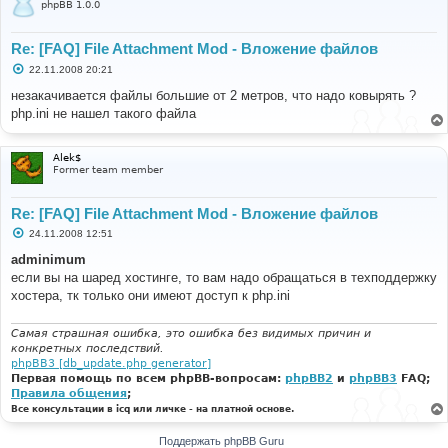
phpBB 1.0.0
Re: [FAQ] File Attachment Mod - Вложение файлов
С
22.11.2008 20:21
о
о
незакачивается файлы большие от 2 метров, что надо ковырять ?
б
php.ini не нашел такого файла
щ
е
н
и
Alek$
е
Former team member
Re: [FAQ] File Attachment Mod - Вложение файлов
С
24.11.2008 12:51
о
о
adminimum
б
если вы на шаред хостинге, то вам надо обращаться в техподдержку
щ
е
хостера, тк только они имеют доступ к php.ini
н
и
е
Самая страшная ошибка, это ошибка без видимых причин и
конкретных последствий.
phpBB3 [db_update.php generator]
Первая помощь по всем phpBB-вопросам:
phpBB2
и
phpBB3
FAQ;
Правила общения
;
Все консультации в icq или личке - на платной основе.
Поддержать phpBB Guru