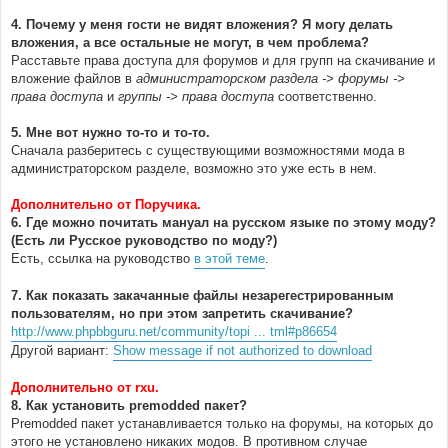
4. Почему у меня гости не видят вложения? Я могу делать
вложения, а все остальные не могут, в чем проблема?
Расставьте права доступа для форумов и для групп на скачивание и
вложение файлов в
администраторском раздела -> форумы ->
права доступа
и
группы -> права доступа
соответственно.
5. Мне вот нужно то-то и то-то.
Сначала разберитесь с существующими возможностями мода в
администраторском разделе, возможно это уже есть в нем.
Дополнительно от Поручика.
6. Где можно почитать мануал на русском языке по этому моду?
(Есть ли Русское руководство по моду?)
Есть, ссылка на руководство
в этой теме
.
7. Как показать закачанные файлы незарегестрированным
пользователям, но при этом запретить скачивание?
http://www.phpbbguru.net/community/topi ... tml#p86654
Другой вариант:
Show message if not authorized to download
Дополнительно от rxu.
8. Как установить premodded пакет?
Premodded пакет устанавливается только на форумы, на которых до
этого не установлено никаких модов. В противном случае