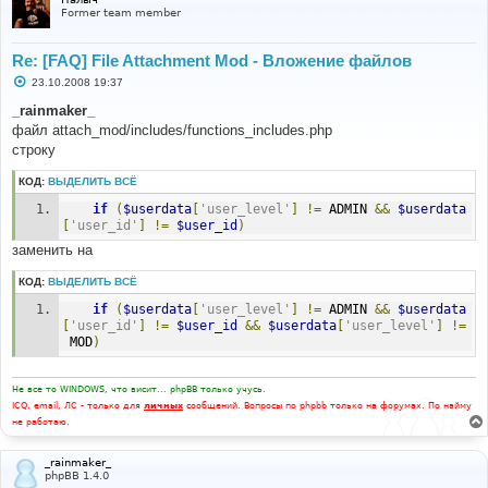
е
Former team member
Re: [FAQ] File Attachment Mod - Вложение файлов
С
23.10.2008 19:37
о
о
_rainmaker_
б
файл attach_mod/includes/functions_includes.php
щ
е
строку
н
и
КОД:
ВЫДЕЛИТЬ ВСЁ
е
if
(
$userdata
[
'user_level'
]
!=
 ADMIN 
&&
$userdata
[
'user_id'
]
!=
$user_id
)
заменить на
КОД:
ВЫДЕЛИТЬ ВСЁ
if
(
$userdata
[
'user_level'
]
!=
 ADMIN 
&&
$userdata
[
'user_id'
]
!=
$user_id
&&
$userdata
[
'user_level'
]
!=
 MOD
)
Не все то WINDOWS, что висит... phpBB только учусь.
ICQ, email, ЛС - только для
личных
сообщений. Вопросы по phpbb только на форумах. По найму
не работаю.
_rainmaker_
phpBB 1.4.0