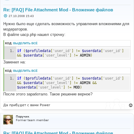
Re: [FAQ] File Attachment Mod - Вложение файлов
С
27.10.2008 15:43
о
о
Нужно было еще сделать возможность управления вложениями для
б
модераторов.
щ
е
В файле uacp.php нашел строчку:
н
и
КОД:
ВЫДЕЛИТЬ ВСЁ
е
if
(
$profiledata
[
'user_id'
]
!=
$userdata
[
'user_id'
]
&&
$userdata
[
'user_level'
]
!=
 ADMIN
)
Заменил на:
КОД:
ВЫДЕЛИТЬ ВСЁ
if
(
$profiledata
[
'user_id'
]
!=
$userdata
[
'user_id'
]
&&
$userdata
[
'user_level'
]
!=
 ADMIN 
&&
$userdata
[
'user_level'
]
!=
 MOD
)
После этого заработало. Такое решение верное?
Да прибудет с вами Power
Поручик
Former team member
Re: [FAQ] File Attachment Mod - Вложение файлов