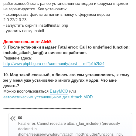
работоспособность ранее установленных модов и форума в целом
не гарантируется. Как установить:
- скопировать файлы из папки в папку с форумом версии
2.0.22/2.0.23
- запустить скрипт install/install.php
- удалить папку install.
Дополнительно от Alek$.
9. После установки выдает Fatal error: Call to undefined function:
include_attach_lang() и ничего не работает.
Решение здесь:
http://www.phpbbguru.net/community/post ... ml#p152534
10. Мод такой сложный, я боюсь его сам устанавливать, к тому
же у меня уже установлено много других модов. Что мне
делать?
Можно воспользоваться
EasyMOD
или
автоматическим установщиком для Attach MOD
----------------------------------------------------------------
Fatal error: Cannot redeclare attach_faq_include() (previously
declared in
/home/freeuser/www/forum/attach_mod/includes/functions_inclu