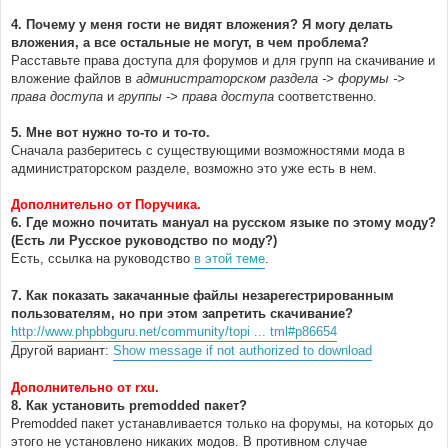
4. Почему у меня гости не видят вложения? Я могу делать
вложения, а все остальные не могут, в чем проблема?
Расставьте права доступа для форумов и для групп на скачивание и
вложение файлов в
администраторском раздела -> форумы ->
права доступа
и
группы -> права доступа
соответственно.
5. Мне вот нужно то-то и то-то.
Сначала разберитесь с существующими возможностями мода в
администраторском разделе, возможно это уже есть в нем.
Дополнительно от Поручика.
6. Где можно почитать мануал на русском языке по этому моду?
(Есть ли Русское руководство по моду?)
Есть, ссылка на руководство
в этой теме
.
7. Как показать закачанные файлы незарегестрированным
пользователям, но при этом запретить скачивание?
http://www.phpbbguru.net/community/topi ... tml#p86654
Другой вариант:
Show message if not authorized to download
Дополнительно от rxu.
8. Как установить premodded пакет?
Premodded пакет устанавливается только на форумы, на которых до
этого не установлено никаких модов. В противном случае