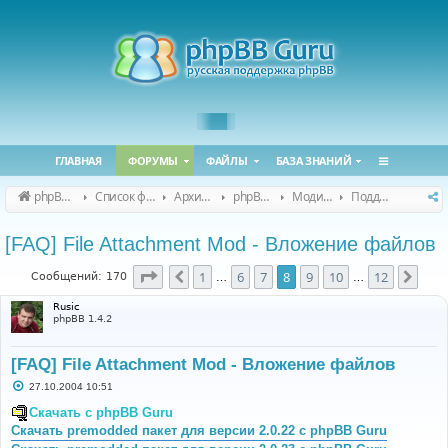
ГЛАВНАЯ
ФОРУМЫ
ФАЙЛЫ
БАЗА ЗНАНИЙ
phpBB Guru
Список форумов
Архивные форумы
phpBB 2.0.x (архив)
Модификация phpBB 2.0.x
Поддержка модов для phpBB 2.0.x
[FAQ] File Attachment Mod - Вложение файлов
Страница
8
из
12
1
6
7
8
9
10
12
Пред.
След
Сообщений: 170
…
…
Rusic
phpBB 1.4.2
[FAQ] File Attachment Mod - Вложение файлов
С
27.10.2004 10:51
о
о
Скачать с phpBB Guru
б
Скачать premodded пакет для версии 2.0.22 с phpBB Guru
щ
е