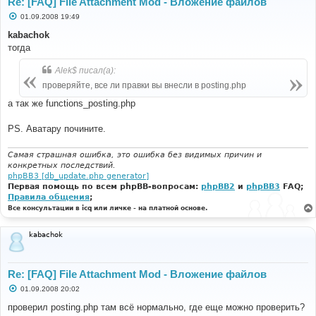
Re: [FAQ] File Attachment Mod - Вложение файлов
С
01.09.2008 19:49
о
о
kabachok
б
тогда
щ
е
н
Alek$ писал(а):
и
е
проверяйте, все ли правки вы внесли в posting.php
а так же functions_posting.php
PS. Аватару почините.
Самая страшная ошибка, это ошибка без видимых причин и
конкретных последствий.
phpBB3 [db_update.php generator]
Первая помощь по всем phpBB-вопросам:
phpBB2
и
phpBB3
FAQ;
Правила общения
;
Все консультации в icq или личке - на платной основе.
kabachok
Re: [FAQ] File Attachment Mod - Вложение файлов
С
01.09.2008 20:02
о
о
проверил posting.php там всё нормально, где еще можно проверить?
б