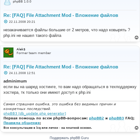
phpBB 1.0.0
Re: [FAQ] File Attachment Mod - Вложение файлов
С
22.11.2008 20:21
о
о
незакачивается файлы большие от 2 метров, что надо ковырять ?
б
php.ini не нашел такого файла
щ
е
н
и
Alek$
е
Former team member
Re: [FAQ] File Attachment Mod - Вложение файлов
С
24.11.2008 12:51
о
о
adminimum
б
если вы на шаред хостинге, то вам надо обращаться в техподдержку
щ
е
хостера, тк только они имеют доступ к php.ini
н
и
е
Самая страшная ошибка, это ошибка без видимых причин и
конкретных последствий.
phpBB3 [db_update.php generator]
Первая помощь по всем phpBB-вопросам:
phpBB2
и
phpBB3
FAQ;
Правила общения
;
Все консультации в icq или личке - на платной основе.
Поддержать phpBB Guru