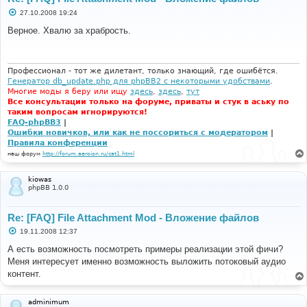
С
27.10.2008 19:24
о
о
Верное. Хвалю за храбрость.
б
щ
е
н
и
Профессионал - тот же дилетант, только знающий, где ошибётся.
е
Генератор db_update.php для phpBB2 с некоторыми удобствами
.
Многие моды я беру или ищу
здесь
,
здесь
,
тут
Все консультации только на форуме, приваты и стук в аську по
таким вопросам игнорируются!
FAQ-phpBB3
|
Ошибки новичков, или как не поссориться с модератором
|
Правила конференции
наш форум
http://forum.aeroion.ru/cat1.html
kiowas
phpBB 1.0.0
Re: [FAQ] File Attachment Mod - Вложение файлов
С
19.11.2008 12:37
о
о
А есть возможность посмотреть примеры реализации этой фичи?
б
Меня интересует именно возможность выложить потоковый аудио
щ
е
контент.
н
и
е
adminimum