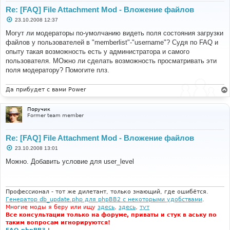
Re: [FAQ] File Attachment Mod - Вложение файлов
С
23.10.2008 12:37
о
о
Могут ли модераторы по-умолчанию видеть поля состояния загрузки
б
файлов у пользователей в "memberlist"-"username"? Судя по FAQ и
щ
е
опыту такая возможность есть у администратора и самого
н
пользователя. МОжно ли сделать возможность просматривать эти
и
е
поля модератору? Помогите плз.
Да прибудет с вами Power
Поручик
Former team member
Re: [FAQ] File Attachment Mod - Вложение файлов
С
23.10.2008 13:01
о
о
Можно. Добавить условие для user_level
б
щ
е
н
и
Профессионал - тот же дилетант, только знающий, где ошибётся.
е
Генератор db_update.php для phpBB2 с некоторыми удобствами
.
Многие моды я беру или ищу
здесь
,
здесь
,
тут
Все консультации только на форуме, приваты и стук в аську по
таким вопросам игнорируются!