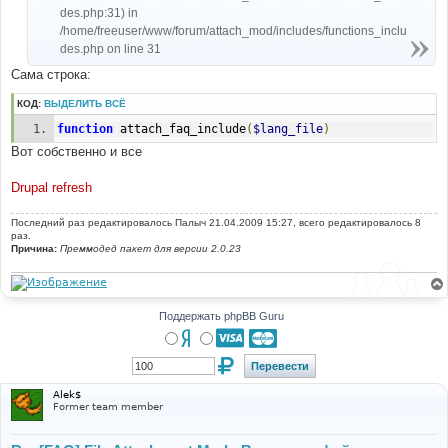
des.php:31) in
/home/freeuser/www/forum/attach_mod/includes/functions_inclu
des.php on line 31
Сама строка:
КОД:
ВЫДЕЛИТЬ ВСЁ
function
 attach_faq_include
(
$lang_file
)
Вот собственно и все
Drupal refresh
Последний раз редактировалось
Палыч
21.04.2009 15:27, всего редактировалось 8
раз.
Причина:
Преммодед пакет для версии 2.0.23
Поддержать phpBB Guru
Alek$
Former team member