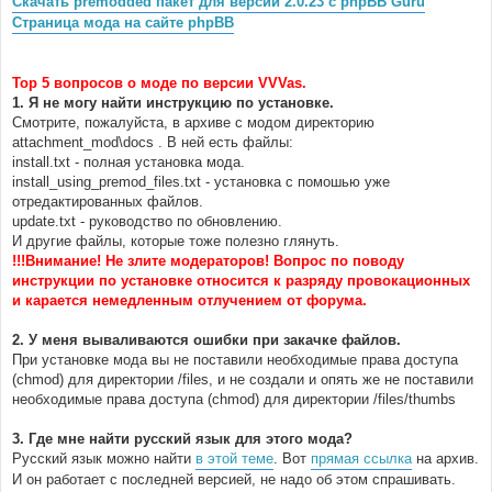
Скачать premodded пакет для версии 2.0.23 с phpBB Guru
н
Страница мода на сайте phpBB
и
е
Top 5 вопросов о моде по версии VVVas.
1. Я не могу найти инструкцию по установке.
Смотрите, пожалуйста, в архиве с модом директорию
attachment_mod\docs . В ней есть файлы:
install.txt - полная установка мода.
install_using_premod_files.txt - установка с помошью уже
отредактированных файлов.
update.txt - руководство по обновлению.
И другие файлы, которые тоже полезно глянуть.
!!!Внимание! Не злите модераторов! Вопрос по поводу
инструкции по установке относится к разряду провокационных
и карается немедленным отлучением от форума.
2. У меня вываливаются ошибки при закачке файлов.
При установке мода вы не поставили необходимые права доступа
(chmod) для директории /files, и не создали и опять же не поставили
необходимые права доступа (chmod) для директории /files/thumbs
3. Где мне найти русский язык для этого мода?
Русский язык можно найти
в этой теме
. Вот
прямая ссылка
на архив.
И он работает с последней версией, не надо об этом спрашивать.