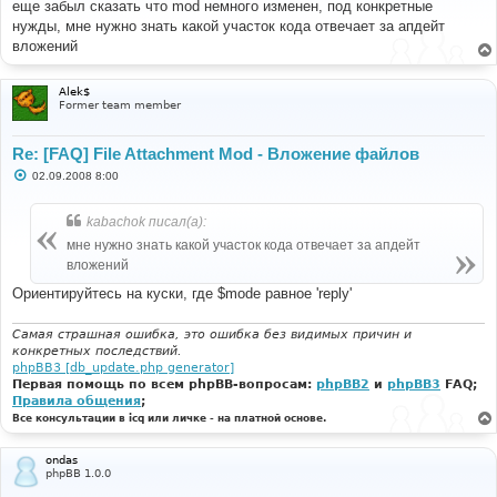
еще забыл сказать что mod немного изменен, под конкретные
щ
е
нужды, мне нужно знать какой участок кода отвечает за апдейт
н
вложений
и
е
Alek$
Former team member
Re: [FAQ] File Attachment Mod - Вложение файлов
С
02.09.2008 8:00
о
о
б
kabachok писал(а):
щ
е
мне нужно знать какой участок кода отвечает за апдейт
н
вложений
и
е
Ориентируйтесь на куски, где $mode равное 'reply'
Самая страшная ошибка, это ошибка без видимых причин и
конкретных последствий.
phpBB3 [db_update.php generator]
Первая помощь по всем phpBB-вопросам:
phpBB2
и
phpBB3
FAQ;
Правила общения
;
Все консультации в icq или личке - на платной основе.
ondas
phpBB 1.0.0