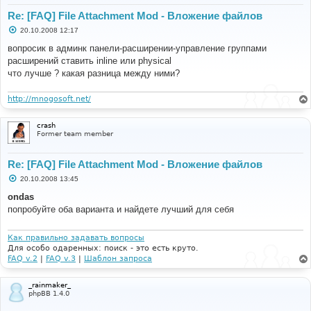
Re: [FAQ] File Attachment Mod - Вложение файлов
С
20.10.2008 12:17
о
о
вопросик в админк панели-расширении-управление группами
б
расширений ставить inline или physical
щ
е
что лучше ? какая разница между ними?
н
и
е
http://mnogosoft.net/
crash
Former team member
Re: [FAQ] File Attachment Mod - Вложение файлов
С
20.10.2008 13:45
о
о
ondas
б
попробуйте оба варианта и найдете лучший для себя
щ
е
н
и
Как правильно задавать вопросы
е
Для особо одаренных: поиск - это есть круто.
FAQ v.2
|
FAQ v.3
|
Шаблон запроса
_rainmaker_
phpBB 1.4.0