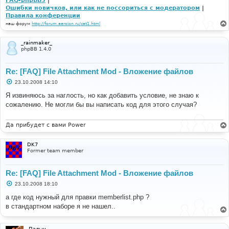
FAQ-phpBB3
|
Ошибки новичков, или как не поссориться с модератором
|
Правила конференции
наш форум
http://forum.aeroion.ru/cat1.html
_rainmaker_
phpBB 1.4.0
Re: [FAQ] File Attachment Mod - Вложение файлов
С
23.10.2008 14:10
о
о
Я извиняюсь за наглость, но как добавить условие, не знаю к
б
сожалению. Не могли бы вы написать код для этого случая?
щ
е
н
и
Да прибудет с вами Power
е
DK7
Former team member
Re: [FAQ] File Attachment Mod - Вложение файлов
С
23.10.2008 18:10
о
о
а где код нужный для правки memberlist.php ?
б
в стандартном наборе я не нашел..
щ
е
н
и
Палыч