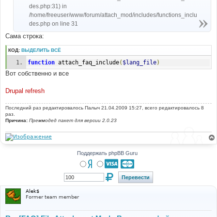
des.php:31) in
/home/freeuser/www/forum/attach_mod/includes/functions_inclu
des.php on line 31
Сама строка:
КОД:
ВЫДЕЛИТЬ ВСЁ
function
 attach_faq_include
(
$lang_file
)
Вот собственно и все
Drupal refresh
Последний раз редактировалось
Палыч
21.04.2009 15:27, всего редактировалось 8
раз.
Причина:
Преммодед пакет для версии 2.0.23
Поддержать phpBB Guru
Alek$
Former team member