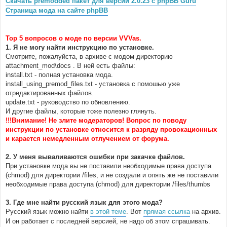
Скачать premodded пакет для версии 2.0.23 с phpBB Guru
н
Страница мода на сайте phpBB
и
е
Top 5 вопросов о моде по версии VVVas.
1. Я не могу найти инструкцию по установке.
Смотрите, пожалуйста, в архиве с модом директорию
attachment_mod\docs . В ней есть файлы:
install.txt - полная установка мода.
install_using_premod_files.txt - установка с помошью уже
отредактированных файлов.
update.txt - руководство по обновлению.
И другие файлы, которые тоже полезно глянуть.
!!!Внимание! Не злите модераторов! Вопрос по поводу
инструкции по установке относится к разряду провокационных
и карается немедленным отлучением от форума.
2. У меня вываливаются ошибки при закачке файлов.
При установке мода вы не поставили необходимые права доступа
(chmod) для директории /files, и не создали и опять же не поставили
необходимые права доступа (chmod) для директории /files/thumbs
3. Где мне найти русский язык для этого мода?
Русский язык можно найти
в этой теме
. Вот
прямая ссылка
на архив.
И он работает с последней версией, не надо об этом спрашивать.