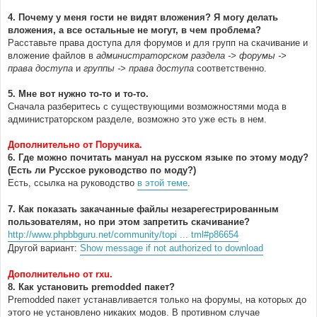
4. Почему у меня гости не видят вложения? Я могу делать
вложения, а все остальные не могут, в чем проблема?
Расставьте права доступа для форумов и для групп на скачивание и
вложение файлов в
администраторском раздела -> форумы ->
права доступа
и
группы -> права доступа
соответственно.
5. Мне вот нужно то-то и то-то.
Сначала разберитесь с существующими возможностями мода в
администраторском разделе, возможно это уже есть в нем.
Дополнительно от Поручика.
6. Где можно почитать мануал на русском языке по этому моду?
(Есть ли Русское руководство по моду?)
Есть, ссылка на руководство
в этой теме
.
7. Как показать закачанные файлы незарегестрированным
пользователям, но при этом запретить скачивание?
http://www.phpbbguru.net/community/topi ... tml#p86654
Другой вариант:
Show message if not authorized to download
Дополнительно от rxu.
8. Как установить premodded пакет?
Premodded пакет устанавливается только на форумы, на которых до
этого не установлено никаких модов. В противном случае