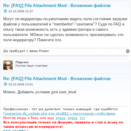
Re: [FAQ] File Attachment Mod - Вложение файлов
С
23.10.2008 12:37
о
о
Могут ли модераторы по-умолчанию видеть поля состояния загрузки
б
файлов у пользователей в "memberlist"-"username"? Судя по FAQ и
щ
е
опыту такая возможность есть у администратора и самого
н
пользователя. МОжно ли сделать возможность просматривать эти
и
е
поля модератору? Помогите плз.
Да прибудет с вами Power
Поручик
Former team member
Re: [FAQ] File Attachment Mod - Вложение файлов
С
23.10.2008 13:01
о
о
Можно. Добавить условие для user_level
б
щ
е
н
и
Профессионал - тот же дилетант, только знающий, где ошибётся.
е
Генератор db_update.php для phpBB2 с некоторыми удобствами
.
Многие моды я беру или ищу
здесь
,
здесь
,
тут
Все консультации только на форуме, приваты и стук в аську по
таким вопросам игнорируются!