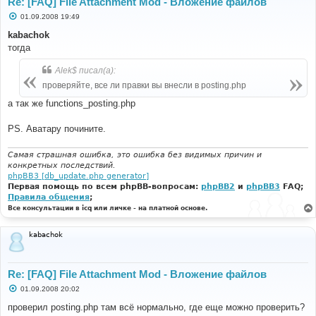
Re: [FAQ] File Attachment Mod - Вложение файлов
С
01.09.2008 19:49
о
о
kabachok
б
тогда
щ
е
н
Alek$ писал(а):
и
е
проверяйте, все ли правки вы внесли в posting.php
а так же functions_posting.php
PS. Аватару почините.
Самая страшная ошибка, это ошибка без видимых причин и
конкретных последствий.
phpBB3 [db_update.php generator]
Первая помощь по всем phpBB-вопросам:
phpBB2
и
phpBB3
FAQ;
Правила общения
;
Все консультации в icq или личке - на платной основе.
kabachok
Re: [FAQ] File Attachment Mod - Вложение файлов
С
01.09.2008 20:02
о
о
проверил posting.php там всё нормально, где еще можно проверить?
б