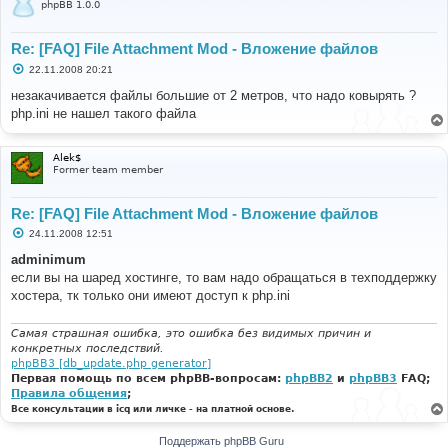
phpBB 1.0.0
Re: [FAQ] File Attachment Mod - Вложение файлов
С
22.11.2008 20:21
о
о
незакачивается файлы большие от 2 метров, что надо ковырять ?
б
php.ini не нашел такого файла
щ
е
н
и
Alek$
е
Former team member
Re: [FAQ] File Attachment Mod - Вложение файлов
С
24.11.2008 12:51
о
о
adminimum
б
если вы на шаред хостинге, то вам надо обращаться в техподдержку
щ
е
хостера, тк только они имеют доступ к php.ini
н
и
е
Самая страшная ошибка, это ошибка без видимых причин и
конкретных последствий.
phpBB3 [db_update.php generator]
Первая помощь по всем phpBB-вопросам:
phpBB2
и
phpBB3
FAQ;
Правила общения
;
Все консультации в icq или личке - на платной основе.
Поддержать phpBB Guru