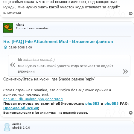
еще забыл сказать что mod немного изменен, под конкретные
щ
е
нужды, мне нужно знать какой участок кода отвечает за апдейт
н
вложений
и
е
Alek$
Former team member
Re: [FAQ] File Attachment Mod - Вложение файлов
С
02.09.2008 8:00
о
о
б
kabachok писал(а):
щ
е
мне нужно знать какой участок кода отвечает за апдейт
н
вложений
и
е
Ориентируйтесь на куски, где $mode равное 'reply'
Самая страшная ошибка, это ошибка без видимых причин и
конкретных последствий.
phpBB3 [db_update.php generator]
Первая помощь по всем phpBB-вопросам:
phpBB2
и
phpBB3
FAQ;
Правила общения
;
Все консультации в icq или личке - на платной основе.
ondas
phpBB 1.0.0