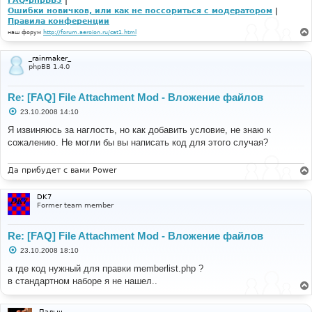
FAQ-phpBB3
|
Ошибки новичков, или как не поссориться с модератором
|
Правила конференции
наш форум
http://forum.aeroion.ru/cat1.html
_rainmaker_
phpBB 1.4.0
Re: [FAQ] File Attachment Mod - Вложение файлов
С
23.10.2008 14:10
о
о
Я извиняюсь за наглость, но как добавить условие, не знаю к
б
сожалению. Не могли бы вы написать код для этого случая?
щ
е
н
и
Да прибудет с вами Power
е
DK7
Former team member
Re: [FAQ] File Attachment Mod - Вложение файлов
С
23.10.2008 18:10
о
о
а где код нужный для правки memberlist.php ?
б
в стандартном наборе я не нашел..
щ
е
н
и
Палыч