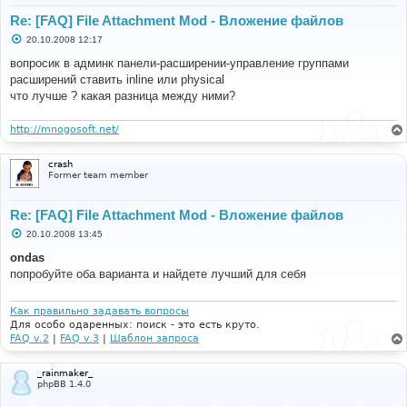
Re: [FAQ] File Attachment Mod - Вложение файлов
С
20.10.2008 12:17
о
о
вопросик в админк панели-расширении-управление группами
б
расширений ставить inline или physical
щ
е
что лучше ? какая разница между ними?
н
и
е
http://mnogosoft.net/
crash
Former team member
Re: [FAQ] File Attachment Mod - Вложение файлов
С
20.10.2008 13:45
о
о
ondas
б
попробуйте оба варианта и найдете лучший для себя
щ
е
н
и
Как правильно задавать вопросы
е
Для особо одаренных: поиск - это есть круто.
FAQ v.2
|
FAQ v.3
|
Шаблон запроса
_rainmaker_
phpBB 1.4.0