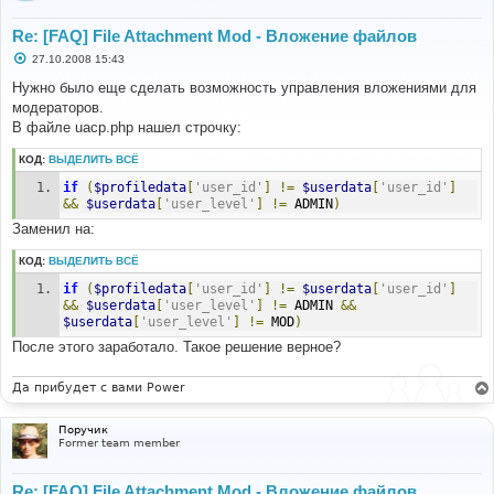
Re: [FAQ] File Attachment Mod - Вложение файлов
С
27.10.2008 15:43
о
о
Нужно было еще сделать возможность управления вложениями для
б
модераторов.
щ
е
В файле uacp.php нашел строчку:
н
и
КОД:
ВЫДЕЛИТЬ ВСЁ
е
if
(
$profiledata
[
'user_id'
]
!=
$userdata
[
'user_id'
]
&&
$userdata
[
'user_level'
]
!=
 ADMIN
)
Заменил на:
КОД:
ВЫДЕЛИТЬ ВСЁ
if
(
$profiledata
[
'user_id'
]
!=
$userdata
[
'user_id'
]
&&
$userdata
[
'user_level'
]
!=
 ADMIN 
&&
$userdata
[
'user_level'
]
!=
 MOD
)
После этого заработало. Такое решение верное?
Да прибудет с вами Power
Поручик
Former team member
Re: [FAQ] File Attachment Mod - Вложение файлов