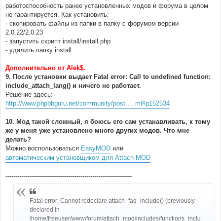
работоспособность ранее установленных модов и форума в целом
не гарантируется. Как установить:
- скопировать файлы из папки в папку с форумом версии
2.0.22/2.0.23
- запустить скрипт install/install.php
- удалить папку install.
Дополнительно от Alek$.
9. После установки выдает Fatal error: Call to undefined function:
include_attach_lang() и ничего не работает.
Решение здесь:
http://www.phpbbguru.net/community/post ... ml#p152534
10. Мод такой сложный, я боюсь его сам устанавливать, к тому
же у меня уже установлено много других модов. Что мне
делать?
Можно воспользоваться
EasyMOD
или
автоматическим установщиком для Attach MOD
----------------------------------------------------------------
Fatal error: Cannot redeclare attach_faq_include() (previously
declared in
/home/freeuser/www/forum/attach_mod/includes/functions_inclu