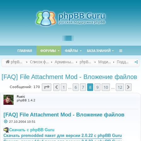
ГЛАВНАЯ
ФОРУМЫ
ФАЙЛЫ
БАЗА ЗНАНИЙ
phpBB Guru
Список форумов
Архивные форумы
phpBB 2.0.x (архив)
Модификация phpBB 2.0.x
Поддержка модов для phpBB 2.0.x
[FAQ] File Attachment Mod - Вложение файлов
Страница
8
из
12
1
6
7
8
9
10
12
Пред.
След
Сообщений: 170
…
…
Rusic
phpBB 1.4.2
[FAQ] File Attachment Mod - Вложение файлов
С
27.10.2004 10:51
о
о
Скачать с phpBB Guru
б
Скачать premodded пакет для версии 2.0.22 с phpBB Guru
щ
е