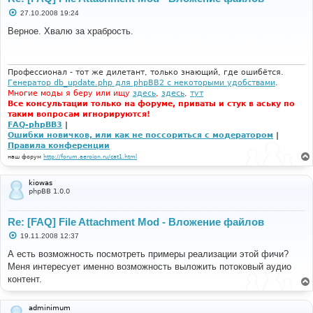
С
27.10.2008 19:24
о
о
Верное. Хвалю за храбрость.
б
щ
е
н
и
Профессионал - тот же дилетант, только знающий, где ошибётся.
е
Генератор db_update.php для phpBB2 с некоторыми удобствами
.
Многие моды я беру или ищу
здесь
,
здесь
,
тут
Все консультации только на форуме, приваты и стук в аську по
таким вопросам игнорируются!
FAQ-phpBB3
|
Ошибки новичков, или как не поссориться с модератором
|
Правила конференции
наш форум
http://forum.aeroion.ru/cat1.html
kiowas
phpBB 1.0.0
Re: [FAQ] File Attachment Mod - Вложение файлов
С
19.11.2008 12:37
о
о
А есть возможность посмотреть примеры реализации этой фичи?
б
Меня интересует именно возможность выложить потоковый аудио
щ
е
контент.
н
и
е
adminimum