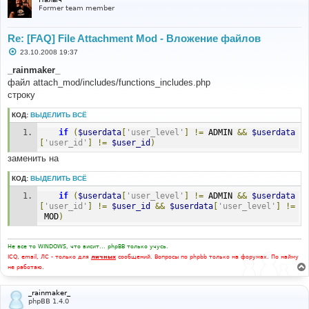
е
Former team member
Re: [FAQ] File Attachment Mod - Вложение файлов
С
23.10.2008 19:37
о
о
_rainmaker_
б
файл attach_mod/includes/functions_includes.php
щ
е
строку
н
и
КОД:
ВЫДЕЛИТЬ ВСЁ
е
if
(
$userdata
[
'user_level'
]
!=
 ADMIN 
&&
$userdata
[
'user_id'
]
!=
$user_id
)
заменить на
КОД:
ВЫДЕЛИТЬ ВСЁ
if
(
$userdata
[
'user_level'
]
!=
 ADMIN 
&&
$userdata
[
'user_id'
]
!=
$user_id
&&
$userdata
[
'user_level'
]
!=
 MOD
)
Не все то WINDOWS, что висит... phpBB только учусь.
ICQ, email, ЛС - только для
личных
сообщений. Вопросы по phpbb только на форумах. По найму
не работаю.
_rainmaker_
phpBB 1.4.0