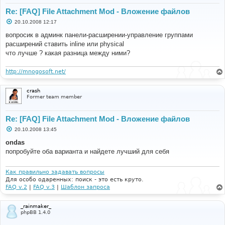
Re: [FAQ] File Attachment Mod - Вложение файлов
С
20.10.2008 12:17
о
о
вопросик в админк панели-расширении-управление группами
б
расширений ставить inline или physical
щ
е
что лучше ? какая разница между ними?
н
и
е
http://mnogosoft.net/
crash
Former team member
Re: [FAQ] File Attachment Mod - Вложение файлов
С
20.10.2008 13:45
о
о
ondas
б
попробуйте оба варианта и найдете лучший для себя
щ
е
н
и
Как правильно задавать вопросы
е
Для особо одаренных: поиск - это есть круто.
FAQ v.2
|
FAQ v.3
|
Шаблон запроса
_rainmaker_
phpBB 1.4.0