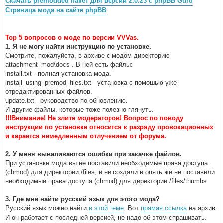
Скачать premodded пакет для версии 2.0.23 с phpBB Guru
н
Страница мода на сайте phpBB
и
е
Top 5 вопросов о моде по версии VVVas.
1. Я не могу найти инструкцию по установке.
Смотрите, пожалуйста, в архиве с модом директорию
attachment_mod\docs . В ней есть файлы:
install.txt - полная установка мода.
install_using_premod_files.txt - установка с помошью уже
отредактированных файлов.
update.txt - руководство по обновлению.
И другие файлы, которые тоже полезно глянуть.
!!!Внимание! Не злите модераторов! Вопрос по поводу
инструкции по установке относится к разряду провокационных
и карается немедленным отлучением от форума.
2. У меня вываливаются ошибки при закачке файлов.
При установке мода вы не поставили необходимые права доступа
(chmod) для директории /files, и не создали и опять же не поставили
необходимые права доступа (chmod) для директории /files/thumbs
3. Где мне найти русский язык для этого мода?
Русский язык можно найти
в этой теме
. Вот
прямая ссылка
на архив.
И он работает с последней версией, не надо об этом спрашивать.