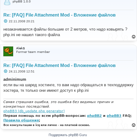
phpBB 1.0.0
Re: [FAQ] File Attachment Mod - Вложение файлов
С
22.11.2008 20:21
о
о
незакачивается файлы большие от 2 метров, что надо ковырять ?
б
php.ini не нашел такого файла
щ
е
н
и
Alek$
е
Former team member
Re: [FAQ] File Attachment Mod - Вложение файлов
С
24.11.2008 12:51
о
о
adminimum
б
если вы на шаред хостинге, то вам надо обращаться в техподдержку
щ
е
хостера, тк только они имеют доступ к php.ini
н
и
е
Самая страшная ошибка, это ошибка без видимых причин и
конкретных последствий.
phpBB3 [db_update.php generator]
Первая помощь по всем phpBB-вопросам:
phpBB2
и
phpBB3
FAQ;
Правила общения
;
Все консультации в icq или личке - на платной основе.
Поддержать phpBB Guru