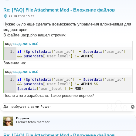
Re: [FAQ] File Attachment Mod - Вложение файлов
С
27.10.2008 15:43
о
о
Нужно было еще сделать возможность управления вложениями для
б
модераторов.
щ
е
В файле uacp.php нашел строчку:
н
и
КОД:
ВЫДЕЛИТЬ ВСЁ
е
if
(
$profiledata
[
'user_id'
]
!=
$userdata
[
'user_id'
]
&&
$userdata
[
'user_level'
]
!=
 ADMIN
)
Заменил на:
КОД:
ВЫДЕЛИТЬ ВСЁ
if
(
$profiledata
[
'user_id'
]
!=
$userdata
[
'user_id'
]
&&
$userdata
[
'user_level'
]
!=
 ADMIN 
&&
$userdata
[
'user_level'
]
!=
 MOD
)
После этого заработало. Такое решение верное?
Да прибудет с вами Power
Поручик
Former team member
Re: [FAQ] File Attachment Mod - Вложение файлов