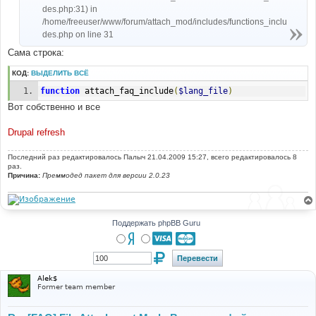
des.php:31) in
/home/freeuser/www/forum/attach_mod/includes/functions_inclu
des.php on line 31
Сама строка:
КОД:
ВЫДЕЛИТЬ ВСЁ
function
 attach_faq_include
(
$lang_file
)
Вот собственно и все
Drupal refresh
Последний раз редактировалось
Палыч
21.04.2009 15:27, всего редактировалось 8
раз.
Причина:
Преммодед пакет для версии 2.0.23
Поддержать phpBB Guru
Alek$
Former team member