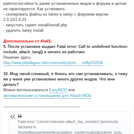
работоспособность ранее установленных модов и форума в целом
не гарантируется. Как установить:
- скопировать файлы из папки в папку с форумом версии
2.0.22/2.0.23
- запустить скрипт install/install.php
- удалить папку install.
Дополнительно от Alek$.
9. После установки выдает Fatal error: Call to undefined function:
include_attach_lang() и ничего не работает.
Решение здесь:
http://www.phpbbguru.net/community/post ... ml#p152534
10. Мод такой сложный, я боюсь его сам устанавливать, к тому
же у меня уже установлено много других модов. Что мне
делать?
Можно воспользоваться
EasyMOD
или
автоматическим установщиком для Attach MOD
----------------------------------------------------------------
Fatal error: Cannot redeclare attach_faq_include() (previously
declared in
/home/freeuser/www/forum/attach_mod/includes/functions_inclu