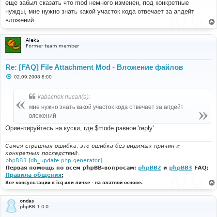
еще забыл сказать что mod немного изменен, под конкретные
щ
е
нужды, мне нужно знать какой участок кода отвечает за апдейт
н
вложений
и
е
Alek$
Former team member
Re: [FAQ] File Attachment Mod - Вложение файлов
С
02.09.2008 8:00
о
о
б
kabachok писал(а):
щ
е
мне нужно знать какой участок кода отвечает за апдейт
н
вложений
и
е
Ориентируйтесь на куски, где $mode равное 'reply'
Самая страшная ошибка, это ошибка без видимых причин и
конкретных последствий.
phpBB3 [db_update.php generator]
Первая помощь по всем phpBB-вопросам:
phpBB2
и
phpBB3
FAQ;
Правила общения
;
Все консультации в icq или личке - на платной основе.
ondas
phpBB 1.0.0