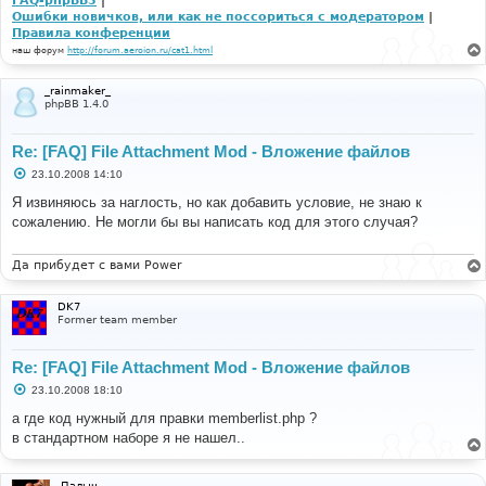
FAQ-phpBB3
|
Ошибки новичков, или как не поссориться с модератором
|
Правила конференции
наш форум
http://forum.aeroion.ru/cat1.html
_rainmaker_
phpBB 1.4.0
Re: [FAQ] File Attachment Mod - Вложение файлов
С
23.10.2008 14:10
о
о
Я извиняюсь за наглость, но как добавить условие, не знаю к
б
сожалению. Не могли бы вы написать код для этого случая?
щ
е
н
и
Да прибудет с вами Power
е
DK7
Former team member
Re: [FAQ] File Attachment Mod - Вложение файлов
С
23.10.2008 18:10
о
о
а где код нужный для правки memberlist.php ?
б
в стандартном наборе я не нашел..
щ
е
н
и
Палыч