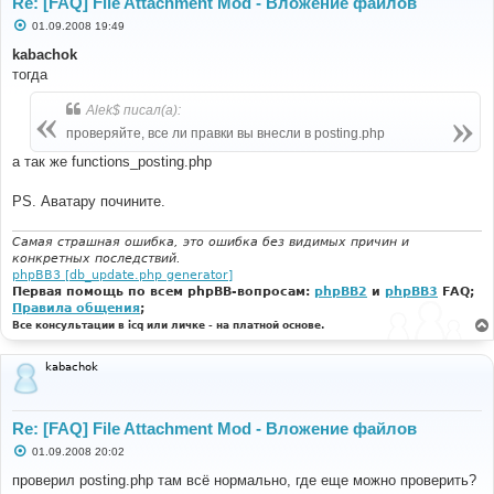
Re: [FAQ] File Attachment Mod - Вложение файлов
С
01.09.2008 19:49
о
о
kabachok
б
тогда
щ
е
н
Alek$ писал(а):
и
е
проверяйте, все ли правки вы внесли в posting.php
а так же functions_posting.php
PS. Аватару почините.
Самая страшная ошибка, это ошибка без видимых причин и
конкретных последствий.
phpBB3 [db_update.php generator]
Первая помощь по всем phpBB-вопросам:
phpBB2
и
phpBB3
FAQ;
Правила общения
;
Все консультации в icq или личке - на платной основе.
kabachok
Re: [FAQ] File Attachment Mod - Вложение файлов
С
01.09.2008 20:02
о
о
проверил posting.php там всё нормально, где еще можно проверить?
б