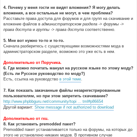
4. Почему у меня гости не видят вложения? Я могу делать
вложения, а все остальные не могут, в чем проблема?
Расставьте права доступа для форумов и для групп на скачивание и
вложение файлов в
администраторском раздела -> форумы ->
права доступа
и
группы -> права доступа
соответственно.
5. Мне вот нужно то-то и то-то.
Сначала разберитесь с существующими возможностями мода в
администраторском разделе, возможно это уже есть в нем.
Дополнительно от Поручика.
6. Где можно почитать мануал на русском языке по этому моду?
(Есть ли Русское руководство по моду?)
Есть, ссылка на руководство
в этой теме
.
7. Как показать закачанные файлы незарегестрированным
пользователям, но при этом запретить скачивание?
http://www.phpbbguru.net/community/topi ... tml#p86654
Другой вариант:
Show message if not authorized to download
Дополнительно от rxu.
8. Как установить premodded пакет?
Premodded пакет устанавливается только на форумы, на которых до
этого не установлено никаких модов. В противном случае