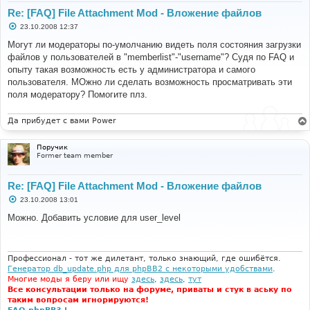
Re: [FAQ] File Attachment Mod - Вложение файлов
С
23.10.2008 12:37
о
о
Могут ли модераторы по-умолчанию видеть поля состояния загрузки
б
файлов у пользователей в "memberlist"-"username"? Судя по FAQ и
щ
е
опыту такая возможность есть у администратора и самого
н
пользователя. МОжно ли сделать возможность просматривать эти
и
е
поля модератору? Помогите плз.
Да прибудет с вами Power
Поручик
Former team member
Re: [FAQ] File Attachment Mod - Вложение файлов
С
23.10.2008 13:01
о
о
Можно. Добавить условие для user_level
б
щ
е
н
и
Профессионал - тот же дилетант, только знающий, где ошибётся.
е
Генератор db_update.php для phpBB2 с некоторыми удобствами
.
Многие моды я беру или ищу
здесь
,
здесь
,
тут
Все консультации только на форуме, приваты и стук в аську по
таким вопросам игнорируются!