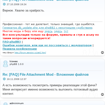
С
27.10.2008 19:24
о
о
Верное. Хвалю за храбрость.
б
щ
е
н
и
Профессионал - тот же дилетант, только знающий, где ошибётся.
е
Генератор db_update.php для phpBB2 с некоторыми удобствами
.
Многие моды я беру или ищу
здесь
,
здесь
,
тут
Все консультации только на форуме, приваты и стук в аську по
таким вопросам игнорируются!
FAQ-phpBB3
|
Ошибки новичков, или как не поссориться с модератором
|
Правила конференции
наш форум
http://forum.aeroion.ru/cat1.html
kiowas
phpBB 1.0.0
Re: [FAQ] File Attachment Mod - Вложение файлов
С
19.11.2008 12:37
о
о
А есть возможность посмотреть примеры реализации этой фичи?
б
Меня интересует именно возможность выложить потоковый аудио
щ
е
контент.
н
и
е
adminimum