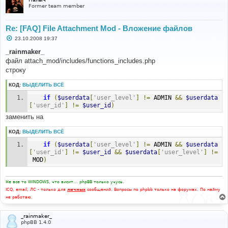
е
Former team member
Re: [FAQ] File Attachment Mod - Вложение файлов
С
23.10.2008 19:37
о
о
_rainmaker_
б
файл attach_mod/includes/functions_includes.php
щ
е
строку
н
и
КОД:
ВЫДЕЛИТЬ ВСЁ
е
if
(
$userdata
[
'user_level'
]
!=
 ADMIN 
&&
$userdata
[
'user_id'
]
!=
$user_id
)
заменить на
КОД:
ВЫДЕЛИТЬ ВСЁ
if
(
$userdata
[
'user_level'
]
!=
 ADMIN 
&&
$userdata
[
'user_id'
]
!=
$user_id
&&
$userdata
[
'user_level'
]
!=
 MOD
)
Не все то WINDOWS, что висит... phpBB только учусь.
ICQ, email, ЛС - только для
личных
сообщений. Вопросы по phpbb только на форумах. По найму
не работаю.
_rainmaker_
phpBB 1.4.0