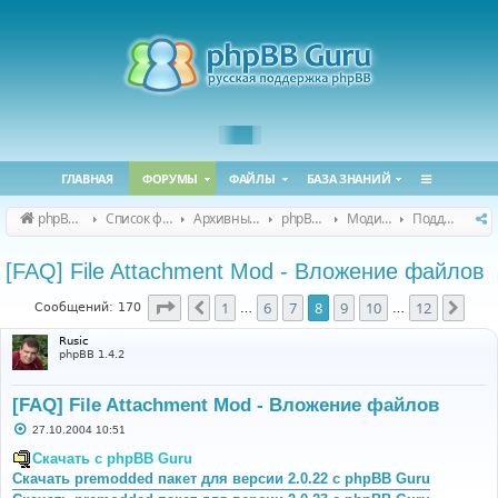
ГЛАВНАЯ
ФОРУМЫ
ФАЙЛЫ
БАЗА ЗНАНИЙ
phpBB Guru
Список форумов
Архивные форумы
phpBB 2.0.x (архив)
Модификация phpBB 2.0.x
Поддержка модов для phpBB 2.0.x
[FAQ] File Attachment Mod - Вложение файлов
Страница
8
из
12
1
6
7
8
9
10
12
Пред.
След
Сообщений: 170
…
…
Rusic
phpBB 1.4.2
[FAQ] File Attachment Mod - Вложение файлов
С
27.10.2004 10:51
о
о
Скачать с phpBB Guru
б
Скачать premodded пакет для версии 2.0.22 с phpBB Guru
щ
е