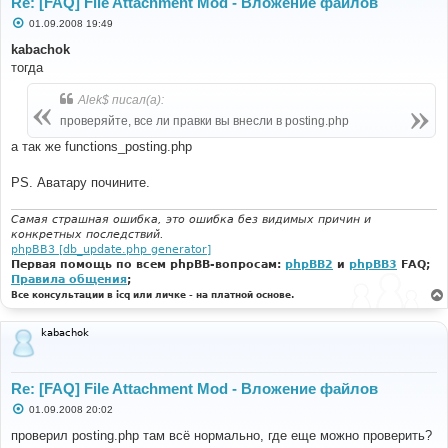
Re: [FAQ] File Attachment Mod - Вложение файлов
С
01.09.2008 19:49
о
о
kabachok
б
тогда
щ
е
н
Alek$ писал(а):
и
е
проверяйте, все ли правки вы внесли в posting.php
а так же functions_posting.php
PS. Аватару почините.
Самая страшная ошибка, это ошибка без видимых причин и
конкретных последствий.
phpBB3 [db_update.php generator]
Первая помощь по всем phpBB-вопросам:
phpBB2
и
phpBB3
FAQ;
Правила общения
;
Все консультации в icq или личке - на платной основе.
kabachok
Re: [FAQ] File Attachment Mod - Вложение файлов
С
01.09.2008 20:02
о
о
проверил posting.php там всё нормально, где еще можно проверить?
б