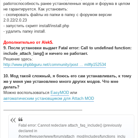
работоспособность ранее установленных модов и форума в целом
не гарантируется. Как установить:
- скопировать файлы из папки в папку с форумом версии
2.0.22/2.0.23
- запустить скрипт install/install.php
- удалить папку install.
Дополнительно от Alek$.
9. После установки выдает Fatal error: Call to undefined function:
include_attach_lang() и ничего не работает.
Решение здесь:
http://www.phpbbguru.net/community/post ... ml#p152534
10. Мод такой сложный, я боюсь его сам устанавливать, к тому
же у меня уже установлено много других модов. Что мне
делать?
Можно воспользоваться
EasyMOD
или
автоматическим установщиком для Attach MOD
----------------------------------------------------------------
Fatal error: Cannot redeclare attach_faq_include() (previously
declared in
/home/freeuser/www/forum/attach_mod/includes/functions_inclu