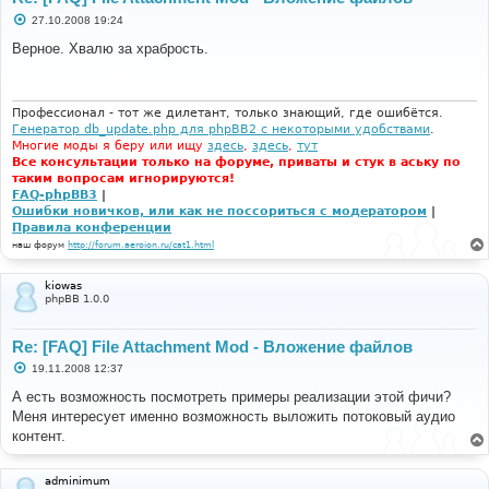
С
27.10.2008 19:24
о
о
Верное. Хвалю за храбрость.
б
щ
е
н
и
Профессионал - тот же дилетант, только знающий, где ошибётся.
е
Генератор db_update.php для phpBB2 с некоторыми удобствами
.
Многие моды я беру или ищу
здесь
,
здесь
,
тут
Все консультации только на форуме, приваты и стук в аську по
таким вопросам игнорируются!
FAQ-phpBB3
|
Ошибки новичков, или как не поссориться с модератором
|
Правила конференции
наш форум
http://forum.aeroion.ru/cat1.html
kiowas
phpBB 1.0.0
Re: [FAQ] File Attachment Mod - Вложение файлов
С
19.11.2008 12:37
о
о
А есть возможность посмотреть примеры реализации этой фичи?
б
Меня интересует именно возможность выложить потоковый аудио
щ
е
контент.
н
и
е
adminimum