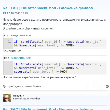
Re: [FAQ] File Attachment Mod - Вложение файлов
С
27.10.2008 15:43
о
о
Нужно было еще сделать возможность управления вложениями для
б
модераторов.
щ
е
В файле uacp.php нашел строчку:
н
и
КОД:
ВЫДЕЛИТЬ ВСЁ
е
if
(
$profiledata
[
'user_id'
]
!=
$userdata
[
'user_id'
]
&&
$userdata
[
'user_level'
]
!=
 ADMIN
)
Заменил на:
КОД:
ВЫДЕЛИТЬ ВСЁ
if
(
$profiledata
[
'user_id'
]
!=
$userdata
[
'user_id'
]
&&
$userdata
[
'user_level'
]
!=
 ADMIN 
&&
$userdata
[
'user_level'
]
!=
 MOD
)
После этого заработало. Такое решение верное?
Да прибудет с вами Power
Поручик
Former team member
Re: [FAQ] File Attachment Mod - Вложение файлов