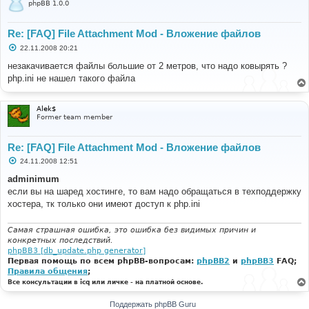
phpBB 1.0.0
Re: [FAQ] File Attachment Mod - Вложение файлов
С
22.11.2008 20:21
о
о
незакачивается файлы большие от 2 метров, что надо ковырять ?
б
php.ini не нашел такого файла
щ
е
н
и
Alek$
е
Former team member
Re: [FAQ] File Attachment Mod - Вложение файлов
С
24.11.2008 12:51
о
о
adminimum
б
если вы на шаред хостинге, то вам надо обращаться в техподдержку
щ
е
хостера, тк только они имеют доступ к php.ini
н
и
е
Самая страшная ошибка, это ошибка без видимых причин и
конкретных последствий.
phpBB3 [db_update.php generator]
Первая помощь по всем phpBB-вопросам:
phpBB2
и
phpBB3
FAQ;
Правила общения
;
Все консультации в icq или личке - на платной основе.
Поддержать phpBB Guru