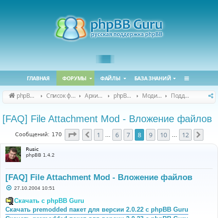
ГЛАВНАЯ
ФОРУМЫ
ФАЙЛЫ
БАЗА ЗНАНИЙ
phpBB Guru
Список форумов
Архивные форумы
phpBB 2.0.x (архив)
Модификация phpBB 2.0.x
Поддержка модов для phpBB 2.0.x
[FAQ] File Attachment Mod - Вложение файлов
Страница
8
из
12
1
6
7
8
9
10
12
Пред.
След
Сообщений: 170
…
…
Rusic
phpBB 1.4.2
[FAQ] File Attachment Mod - Вложение файлов
С
27.10.2004 10:51
о
о
Скачать с phpBB Guru
б
Скачать premodded пакет для версии 2.0.22 с phpBB Guru
щ
е