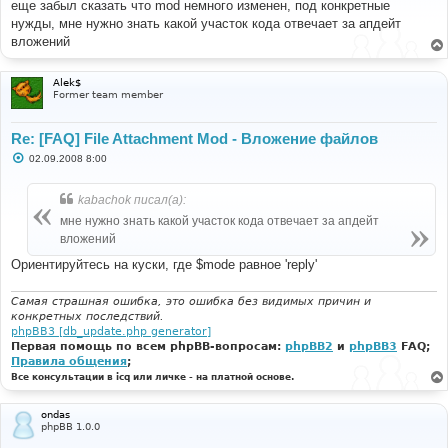
еще забыл сказать что mod немного изменен, под конкретные
щ
е
нужды, мне нужно знать какой участок кода отвечает за апдейт
н
вложений
и
е
Alek$
Former team member
Re: [FAQ] File Attachment Mod - Вложение файлов
С
02.09.2008 8:00
о
о
б
kabachok писал(а):
щ
е
мне нужно знать какой участок кода отвечает за апдейт
н
вложений
и
е
Ориентируйтесь на куски, где $mode равное 'reply'
Самая страшная ошибка, это ошибка без видимых причин и
конкретных последствий.
phpBB3 [db_update.php generator]
Первая помощь по всем phpBB-вопросам:
phpBB2
и
phpBB3
FAQ;
Правила общения
;
Все консультации в icq или личке - на платной основе.
ondas
phpBB 1.0.0