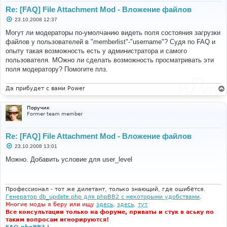
Re: [FAQ] File Attachment Mod - Вложение файлов
С
23.10.2008 12:37
о
о
Могут ли модераторы по-умолчанию видеть поля состояния загрузки
б
файлов у пользователей в "memberlist"-"username"? Судя по FAQ и
щ
е
опыту такая возможность есть у администратора и самого
н
пользователя. МОжно ли сделать возможность просматривать эти
и
е
поля модератору? Помогите плз.
Да прибудет с вами Power
Поручик
Former team member
Re: [FAQ] File Attachment Mod - Вложение файлов
С
23.10.2008 13:01
о
о
Можно. Добавить условие для user_level
б
щ
е
н
и
Профессионал - тот же дилетант, только знающий, где ошибётся.
е
Генератор db_update.php для phpBB2 с некоторыми удобствами
.
Многие моды я беру или ищу
здесь
,
здесь
,
тут
Все консультации только на форуме, приваты и стук в аську по
таким вопросам игнорируются!