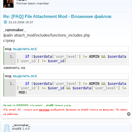
е
Former team member
Re: [FAQ] File Attachment Mod - Вложение файлов
С
23.10.2008 19:37
о
о
_rainmaker_
б
файл attach_mod/includes/functions_includes.php
щ
е
строку
н
и
КОД:
ВЫДЕЛИТЬ ВСЁ
е
if
(
$userdata
[
'user_level'
]
!=
 ADMIN 
&&
$userdata
[
'user_id'
]
!=
$user_id
)
заменить на
КОД:
ВЫДЕЛИТЬ ВСЁ
if
(
$userdata
[
'user_level'
]
!=
 ADMIN 
&&
$userdata
[
'user_id'
]
!=
$user_id
&&
$userdata
[
'user_level'
]
!=
 MOD
)
Не все то WINDOWS, что висит... phpBB только учусь.
ICQ, email, ЛС - только для
личных
сообщений. Вопросы по phpbb только на форумах. По найму
не работаю.
_rainmaker_
phpBB 1.4.0