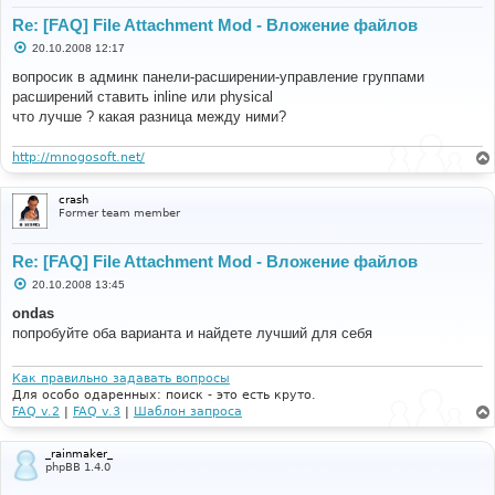
Re: [FAQ] File Attachment Mod - Вложение файлов
С
20.10.2008 12:17
о
о
вопросик в админк панели-расширении-управление группами
б
расширений ставить inline или physical
щ
е
что лучше ? какая разница между ними?
н
и
е
http://mnogosoft.net/
crash
Former team member
Re: [FAQ] File Attachment Mod - Вложение файлов
С
20.10.2008 13:45
о
о
ondas
б
попробуйте оба варианта и найдете лучший для себя
щ
е
н
и
Как правильно задавать вопросы
е
Для особо одаренных: поиск - это есть круто.
FAQ v.2
|
FAQ v.3
|
Шаблон запроса
_rainmaker_
phpBB 1.4.0