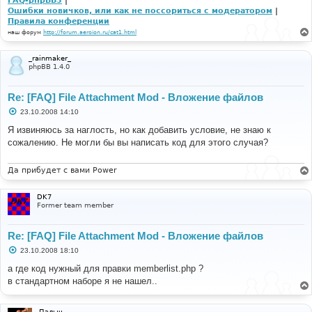
FAQ-phpBB3
|
Ошибки новичков, или как не поссориться с модератором
|
Правила конференции
наш форум
http://forum.aeroion.ru/cat1.html
_rainmaker_
phpBB 1.4.0
Re: [FAQ] File Attachment Mod - Вложение файлов
С
23.10.2008 14:10
о
о
Я извиняюсь за наглость, но как добавить условие, не знаю к
б
сожалению. Не могли бы вы написать код для этого случая?
щ
е
н
и
Да прибудет с вами Power
е
DK7
Former team member
Re: [FAQ] File Attachment Mod - Вложение файлов
С
23.10.2008 18:10
о
о
а где код нужный для правки memberlist.php ?
б
в стандартном наборе я не нашел..
щ
е
н
и
Палыч