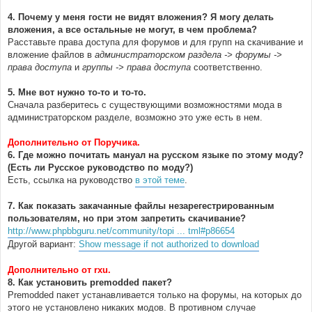
4. Почему у меня гости не видят вложения? Я могу делать
вложения, а все остальные не могут, в чем проблема?
Расставьте права доступа для форумов и для групп на скачивание и
вложение файлов в
администраторском раздела -> форумы ->
права доступа
и
группы -> права доступа
соответственно.
5. Мне вот нужно то-то и то-то.
Сначала разберитесь с существующими возможностями мода в
администраторском разделе, возможно это уже есть в нем.
Дополнительно от Поручика.
6. Где можно почитать мануал на русском языке по этому моду?
(Есть ли Русское руководство по моду?)
Есть, ссылка на руководство
в этой теме
.
7. Как показать закачанные файлы незарегестрированным
пользователям, но при этом запретить скачивание?
http://www.phpbbguru.net/community/topi ... tml#p86654
Другой вариант:
Show message if not authorized to download
Дополнительно от rxu.
8. Как установить premodded пакет?
Premodded пакет устанавливается только на форумы, на которых до
этого не установлено никаких модов. В противном случае