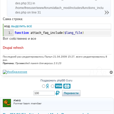
des.php:31) in
/home/freeuser/www/forum/attach_mod/includes/functions_inclu
des.php on line 31
Сама строка:
КОД:
ВЫДЕЛИТЬ ВСЁ
function
 attach_faq_include
(
$lang_file
)
Вот собственно и все
Drupal refresh
Последний раз редактировалось
Палыч
21.04.2009 15:27, всего редактировалось 8
раз.
Причина:
Преммодед пакет для версии 2.0.23
Поддержать phpBB Guru
Alek$
Former team member