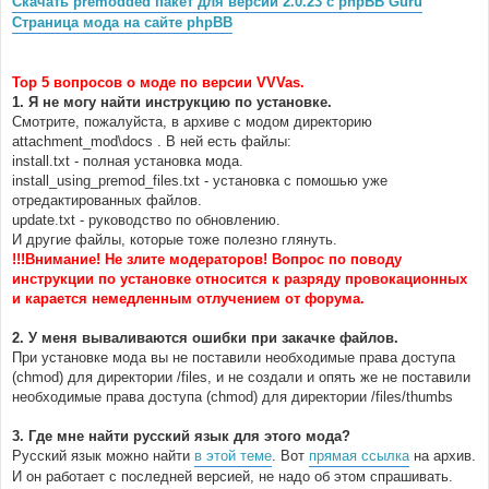
Скачать premodded пакет для версии 2.0.23 с phpBB Guru
н
Страница мода на сайте phpBB
и
е
Top 5 вопросов о моде по версии VVVas.
1. Я не могу найти инструкцию по установке.
Смотрите, пожалуйста, в архиве с модом директорию
attachment_mod\docs . В ней есть файлы:
install.txt - полная установка мода.
install_using_premod_files.txt - установка с помошью уже
отредактированных файлов.
update.txt - руководство по обновлению.
И другие файлы, которые тоже полезно глянуть.
!!!Внимание! Не злите модераторов! Вопрос по поводу
инструкции по установке относится к разряду провокационных
и карается немедленным отлучением от форума.
2. У меня вываливаются ошибки при закачке файлов.
При установке мода вы не поставили необходимые права доступа
(chmod) для директории /files, и не создали и опять же не поставили
необходимые права доступа (chmod) для директории /files/thumbs
3. Где мне найти русский язык для этого мода?
Русский язык можно найти
в этой теме
. Вот
прямая ссылка
на архив.
И он работает с последней версией, не надо об этом спрашивать.