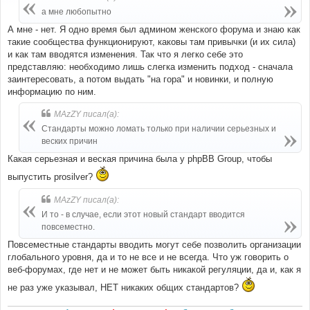
щ
е
а мне любопытно
н
и
А мне - нет. Я одно время был админом женского форума и знаю как
е
такие сообщества функционируют, каковы там привычки (и их сила)
и как там вводятся изменения. Так что я легко себе это
представляю: необходимо лишь слегка изменить подход - сначала
заинтересовать, а потом выдать "на гора" и новинки, и полную
информацию по ним.
MAzZY писал(а):
Стандарты можно ломать только при наличии серьезных и
веских причин
Какая серьезная и веская причина была у phpBB Group, чтобы
выпустить prosilver?
MAzZY писал(а):
И то - в случае, если этот новый стандарт вводится
повсеместно.
Повсеместные стандарты вводить могут себе позволить организации
глобального уровня, да и то не все и не всегда. Что уж говорить о
веб-форумах, где нет и не может быть никакой регуляции, да и, как я
не раз уже указывал, НЕТ никаких общих стандартов?