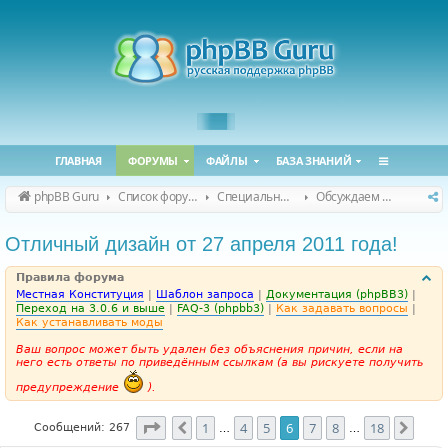
ГЛАВНАЯ
ФОРУМЫ
ФАЙЛЫ
БАЗА ЗНАНИЙ
phpBB Guru
Список форумов
Специальные форумы
Обсуждаем сайт и конференцию
Отличный дизайн от 27 апреля 2011 года!
Правила форума
Местная Конституция
|
Шаблон запроса
|
Документация (phpBB3)
|
Переход на 3.0.6 и выше
|
FAQ-3 (phpbb3)
|
Как задавать вопросы
|
Как устанавливать моды
Ваш вопрос может быть удален без объяснения причин, если на
него есть ответы по приведённым ссылкам (а вы рискуете получить
предупреждение
).
Страница
6
из
18
1
4
5
6
7
8
18
Пред.
След
Сообщений: 267
…
…