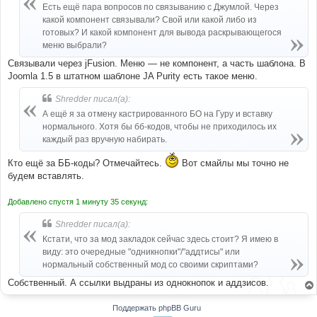
blockquote 
.
q1 
{
/* Cited */
Есть ещё пара вопросов по связыванию с Джумлой. Через
	background
:
 url
(
"{T_THEME_PATH}/images/quote-
какой компонент связывали? Свой или какой либо из
l.png"
)
no
-
repeat 
4px
24px
;
готовых? И какой компонент для вывода раскрывающегося
}
blockquote 
.
q2 
{
меню выбрали?
	min
-
height
:
19px
;
Связывали через jFusion. Меню — не компонент, а часть шаблона. В
	padding
:
7px
27px
7px
32px
;
Joomla 1.5 в штатном шаблоне JA Purity есть такое меню.
	background
:
 url
(
"{T_THEME_PATH}/images/quote-
r.png"
)
no
-
repeat right bottom
;
}
Shredder писал(а):
blockquote blockquote 
{
А ещё я за отмену кастрированного БО на Гуру и вставку
	margin
:
0.6em
0
0
;
нормального. Хотя бы бб-кодов, чтобы не приходилось их
}
каждый раз вручную набирать.
blockquote blockquote
:
first
-
child 
{
	margin
:
0
;
}
Кто ещё за ББ-коды? Отмечайтесь.
Вот смайлы мы точно не
blockquote 
.
quote
-
header 
{
будем вставлять.
	display
:
 block
;
	padding
-
bottom
:
3px
;
Добавлено спустя 1 минуту 35 секунд:
	color
:
#999;
	font
-
style
:
 italic
;
Shredder писал(а):
}
Кстати, что за мод закладок сейчас здесь стоит? Я имею в
виду: это очередные "одникнопки"/"аддтисы" или
нормальный собственный мод со своими скриптами?
Собственный. А ссылки выдраны из однокнопок и аддзисов.
Поддержать phpBB Guru