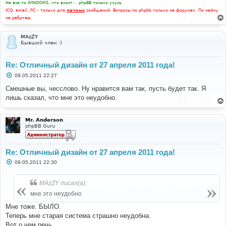
Не все то WINDOWS, что висит... phpBB только учусь.
ICQ, email, ЛС - только для
личных
сообщений. Вопросы по phpbb только на форумах. По найму
не работаю.
MAzZY
Бывший член :)
Re: Отличный дизайн от 27 апреля 2011 года!
С
09.05.2011 22:27
о
о
Смешные вы, чесслово. Ну нравится вам так, пусть будет так. Я
б
лишь сказал, что мне это неудобно.
щ
е
н
и
Mr. Anderson
е
phpBB Guru
Re: Отличный дизайн от 27 апреля 2011 года!
С
09.05.2011 22:30
о
о
б
MAzZY писал(а):
щ
е
мне это неудобно
н
и
Мне тоже. БЫЛО.
е
Теперь мне старая система страшно неудобна.
Вот о чем речь.