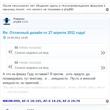
После нескольких лет общения здесь и техсопровождения форумов я
наконец понял, что ничего не понимаю в phpBB!
Пчелкин
phpBB 3.3.0
Re: Отличный дизайн от 27 апреля 2011 года!
С
10.05.2011 14:05
о
о
б
Heldar писал(а):
щ
е
Сильно надеюсь на мод
н
и
е
Heldar писал(а):
Сильно надеюсь на мод.
А что на фишку Гуру оставим? Я против...хоть придти, да
позавидовать тут многому...и ....изящности...Пусть и женской
изящности, но приятной....
Это как в женскую колыбельку забраться...млин, уютно там у них и
.....нахлестывает...
NIKON-D90, AF-S 18-105, AF-S 14-24, AF-S 24-70