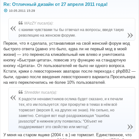
Re: Отличный дизайн от 27 апреля 2011 года!
С
10.05.2011 15:29
о
о
б
MAzZY писал(а):
щ
е
с какими чувствами ты бы отвечал на вопросы, введя такую
н
революцию на женском форуме.
и
е
Первое, что я сделала, устанавливая на свой женский форум мод
быстрого ответа (давно это было, едва ли не первый мод в моей
жизни) — это перенесла кликабельный ник влево и уничтожила
кнопку «Быстрая цитата», повесив эту функцию на стандартную
кнопку «Цитата». От пользователей не было ни одного вопроса.
Кстати, крики о левосторонних аватарах после перехода с phpBB2 —
были, однако после введения левостороннего варианта Просильвера
на него переключились не более 10% пользователей.
Shredder писал(а):
К радости ненавистников ослика будет сказано, и к печали
тех, кто им пользуется: при прокрутке в темах в нём всё
тормозит (версия 8, на других не знаю). Не сильно, но
заметно. Сегодня вот ещё раздражающая "ошибка
javascript" в нижнем углу появилась: "Объект не
поддерживает это свойство или метод".
У меня на старом ящике (2004 г. в.) не тормозит. Единственное, что