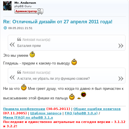
Mr. Anderson
phpBB Guru
Re: Отличный дизайн от 27 апреля 2011 года!
С
09.05.2011 21:51
о
о
б
Nekstati писал(а):
щ
е
Баталия прям
н
и
Это мы умеем
е
Глядишь - придем к какому-то выводу
Nekstati писал(а):
А кстати, не убрать ли эту функцию совсем?
Ни за что
Мне греет душу, что когда-то давно я был причастен к
высасыванию этой фишки из пальца
Правила конференции
(30.05.2011)
|
Общие ошибки новичков
(07.11.2005)
|
Шаблон запроса
|
FAQ (phpBB 3.0.x)
/
Мини [FAQ] по phpBB 3.1.x
Последние и единственно актуальные на сегодня версии - 3.1.12
и 3.2.2!