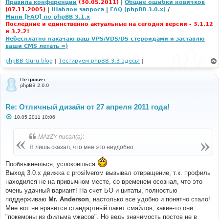
Правила конференции
(30.05.2011)
|
Общие ошибки новичков
(07.11.2005)
|
Шаблон запроса
|
FAQ (phpBB 3.0.x)
/
Мини [FAQ] по phpBB 3.1.x
Последние и единственно актуальные на сегодня версии - 3.1.12
и 3.2.2!
Небесплатно накачаю ваш VPS/VDS/DS стероидами и заставлю
ваши CMS летать =)
phpBB Guru blog
|
Тестируем phpBB 3.3 здесь!
|
Петрович
phpBB 2.0.0
Re: Отличный дизайн от 27 апреля 2011 года!
С
10.05.2011 10:06
о
о
б
MAzZY писал(а):
щ
е
Я лишь сказал, что мне это неудобно.
н
и
е
Пообвыкнешься, успокоишься
Выход 3.0.x движка с prosilverом вызывал отвращение, т.к. профиль
находился не на привычном месте, со временем осознал, что это
очень удачный вариант! На счет БО и цитаты, полностью
поддерживаю
Mr. Anderson
, настолько все удобно и понятно стало!
Мне вот не нравится стандартный пакет смайлов, какие-то они
"покемоны из фильма ужасов". Но ведь значимость постов не в