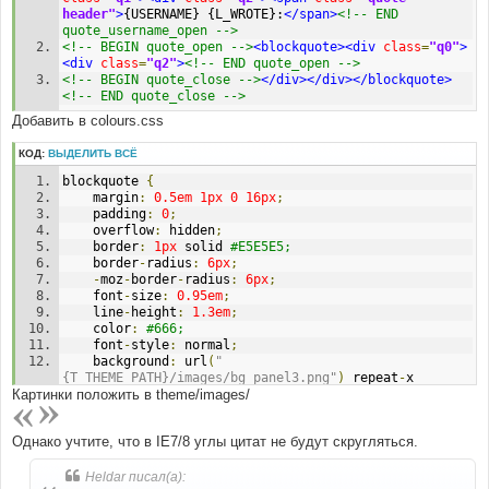
header"
>
{USERNAME} {L_WROTE}:
</span>
<!-- END 
quote_username_open -->
<!-- BEGIN quote_open -->
<blockquote><div
class
=
"q0"
>
<div
class
=
"q2"
>
<!-- END quote_open -->
<!-- BEGIN quote_close -->
</div></div></blockquote>
<!-- END quote_close -->
Добавить в colours.css
КОД:
ВЫДЕЛИТЬ ВСЁ
blockquote 
{
	margin
:
0.5em
1px
0
16px
;
	padding
:
0
;
	overflow
:
 hidden
;
	border
:
1px
 solid 
#E5E5E5;
	border
-
radius
:
6px
;
-
moz
-
border
-
radius
:
6px
;
	font
-
size
:
0.95em
;
	line
-
height
:
1.3em
;
	color
:
#666;
	font
-
style
:
 normal
;
	background
:
 url
(
"
{T_THEME_PATH}/images/bg_panel3.png"
)
 repeat
-
x 
Картинки положить в theme/images/
#F4F8FE;
}
blockquote 
.
q0 
{
/* Uncited */
Однако учтите, что в IE7/8 углы цитат не будут скругляться.
	background
:
 url
(
"{T_THEME_PATH}/images/quote-
l.png"
)
no
-
repeat 
4px
8px
;
}
Heldar писал(а):