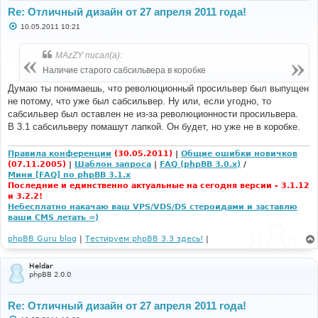
Re: Отличный дизайн от 27 апреля 2011 года!
С
10.05.2011 10:21
о
о
б
MAzZY писал(а):
щ
е
Наличие старого сабсильвера в коробке
н
и
Думаю ты понимаешь, что революционный просильвер был выпущен
е
не потому, что уже был сабсильвер. Ну или, если угодно, то
сабсильвер был оставлен не из-за революционности просильвера.
В 3.1 сабсильверу помашут лапкой. Он будет, но уже не в коробке.
Правила конференции
(30.05.2011)
|
Общие ошибки новичков
(07.11.2005)
|
Шаблон запроса
|
FAQ (phpBB 3.0.x)
/
Мини [FAQ] по phpBB 3.1.x
Последние и единственно актуальные на сегодня версии - 3.1.12
и 3.2.2!
Небесплатно накачаю ваш VPS/VDS/DS стероидами и заставлю
ваши CMS летать =)
phpBB Guru blog
|
Тестируем phpBB 3.3 здесь!
|
Heldar
phpBB 2.0.0
Re: Отличный дизайн от 27 апреля 2011 года!