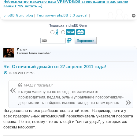
Небесплатно накачаю ваш VPS/VDS/DS стероидами и заставлю
ваши CMS летать =)
phpBB Guru blog
|
Тестируем phpBB 3.3 здесь!
|
Поддержать phpBB Guru
Палыч
Former team member
Re: Отличный дизайн от 27 апреля 2011 года!
С
09.05.2011 21:58
о
о
б
MAzZY писал(а):
щ
е
в какую машину ты не не сядь, не зависимо от
н
производителя, педали, руль и управление поворотниками-
и
е
дворниками ты найдешь именно там, где ты к ним привык
Вы довольно плохо разбираетесь в этой теме. Например, почти у
всех праворульных автомобилей переключатель указателя поворота
справа. Почти, потому что есть ещё и "сингапурцы", у которых аж
совсем наоборот.