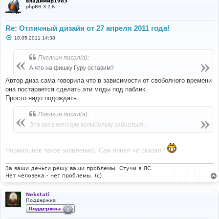
владимир1983
phpBB 3.2.6
Re: Отличный дизайн от 27 апреля 2011 года!
С
10.05.2011 14:38
о
о
б
Пчелкин писал(а):
щ
е
А что на фишку Гуру оставим?
н
и
Автор диза сама говорила что в зависимости от своболного времени
е
она постарается сделать эти моды под паблик.
Просто надо подождать.
Пчелкин писал(а):
Это как в женскую колыбельку забраться...
Нормальное такое заявление). Сам понял чё сказал?
За ваши деньги решу ваши проблемы. Стучи в ЛС.
Нет человека - нет проблемы. (c)
Nekstati
Поддержка