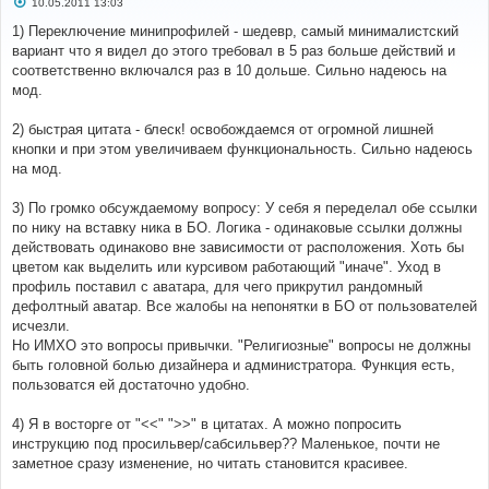
С
10.05.2011 13:03
о
о
1) Переключение минипрофилей - шедевр, самый минималистский
б
вариант что я видел до этого требовал в 5 раз больше действий и
щ
е
соответственно включался раз в 10 дольше. Сильно надеюсь на
н
мод.
и
е
2) быстрая цитата - блеск! освобождаемся от огромной лишней
кнопки и при этом увеличиваем функциональность. Сильно надеюсь
на мод.
3) По громко обсуждаемому вопросу: У себя я переделал обе ссылки
по нику на вставку ника в БО. Логика - одинаковые ссылки должны
действовать одинаково вне зависимости от расположения. Хоть бы
цветом как выделить или курсивом работающий "иначе". Уход в
профиль поставил с аватара, для чего прикрутил рандомный
дефолтный аватар. Все жалобы на непонятки в БО от пользователей
исчезли.
Но ИМХО это вопросы привычки. "Религиозные" вопросы не должны
быть головной болью дизайнера и администратора. Функция есть,
пользоватся ей достаточно удобно.
4) Я в восторге от "<<" ">>" в цитатах. А можно попросить
инструкцию под просильвер/сабсильвер?? Маленькое, почти не
заметное сразу изменение, но читать становится красивее.