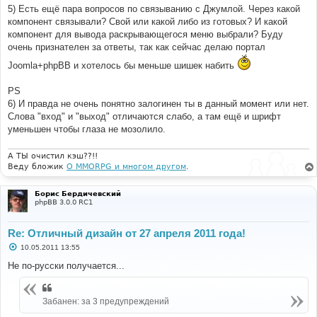
5) Есть ещё пара вопросов по связыванию с Джумлой. Через какой
компонент связывали? Свой или какой либо из готовых? И какой
компонент для вывода раскрывающегося меню выбрали? Буду
очень признателен за ответы, так как сейчас делаю портал
Joomla+phpBB и хотелось бы меньше шишек набить
PS
6) И правда не очень понятно залогинен ты в данный момент или нет.
Слова "вход" и "выход" отличаются слабо, а там ещё и шрифт
уменьшен чтобы глаза не мозолило.
А ТЫ очистил кэш??!!
Веду бложик
О MMORPG и многом другом
.
Борис Бердичевский
phpBB 3.0.0 RC1
Re: Отличный дизайн от 27 апреля 2011 года!
С
10.05.2011 13:55
о
о
Не по-русски получается...
б
щ
е
н
Забанен: за 3 предупреждений
и
е