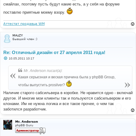
смайлах, поэтому пусть будут какие есть, а у себя на форуме
поставлю приятные моему взору.
Аттестат продавца WM
MAzZY
Бывший член :)
Re: Отличный дизайн от 27 апреля 2011 года!
С
10.05.2011 10:17
о
о
б
Mr. Anderson писал(а):
щ
е
Какая серьезная и веская причина была у phpBB Group,
н
и
чтобы выпустить prosilver?
е
Наличие старого сабсильвера в коробке. Не нравится одно - включай
другое. И многие мои клиенты так и пользуются сабсильвером и его
клонами. Им не нужна логика и все такое прочее, о чем так
заботился разработчик.
Mr. Anderson
phpBB Guru