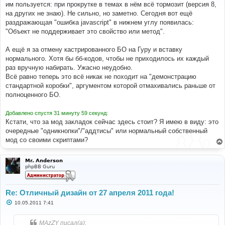
им пользуется: при прокрутке в темах в нём всё тормозит (версия 8,
щ
е
на других не знаю). Не сильно, но заметно. Сегодня вот ещё
н
раздражающая "ошибка javascript" в нижнем углу появилась:
и
е
"Объект не поддерживает это свойство или метод".
А ещё я за отмену кастрированного БО на Гуру и вставку
нормального. Хотя бы бб-кодов, чтобы не приходилось их каждый
раз вручную набирать. Ужасно неудобно.
Всё равно теперь это всё никак не походит на "демонстрацию
стандартной коробки", аргументом которой отмахивались раньше от
полноценного БО.
Добавлено спустя 31 минуту 59 секунд:
Кстати, что за мод закладок сейчас здесь стоит? Я имею в виду: это
очередные "одникнопки"/"аддтисы" или нормальный собственный
мод со своими скриптами?
Mr. Anderson
phpBB Guru
Re: Отличный дизайн от 27 апреля 2011 года!
С
10.05.2011 7:41
о
о
б
MAzZY писал(а):