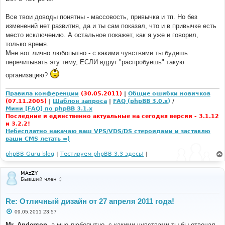
Все твои доводы понятны - массовость, привычка и тп. Но без
изменений нет развития, да и ты сам показал, что и в привычке есть
место исключению. А остальное покажет, как я уже и говорил,
только время.
Мне вот лично любопытно - с какими чувствами ты будешь
перечитывать эту тему, ЕСЛИ вдруг "распробуешь" такую
организацию?
Правила конференции
(30.05.2011)
|
Общие ошибки новичков
(07.11.2005)
|
Шаблон запроса
|
FAQ (phpBB 3.0.x)
/
Мини [FAQ] по phpBB 3.1.x
Последние и единственно актуальные на сегодня версии - 3.1.12
и 3.2.2!
Небесплатно накачаю ваш VPS/VDS/DS стероидами и заставлю
ваши CMS летать =)
phpBB Guru blog
|
Тестируем phpBB 3.3 здесь!
|
MAzZY
Бывший член :)
Re: Отличный дизайн от 27 апреля 2011 года!
С
09.05.2011 23:57
о
о
Mr. Anderson
, а мне любопытно, с какими чувствами ты бы отвечал