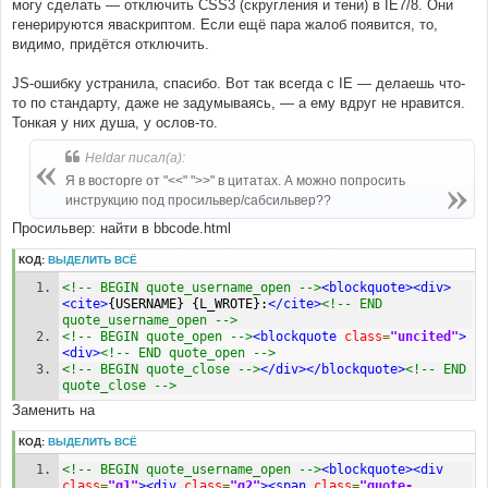
могу сделать — отключить CSS3 (скругления и тени) в IE7/8. Они
генерируются яваскриптом. Если ещё пара жалоб появится, то,
видимо, придётся отключить.
JS-ошибку устранила, спасибо. Вот так всегда с IE — делаешь что-
то по стандарту, даже не задумываясь, — а ему вдруг не нравится.
Тонкая у них душа, у ослов-то.
Heldar писал(а):
Я в восторге от "<<" ">>" в цитатах. А можно попросить
инструкцию под просильвер/сабсильвер??
Просильвер: найти в bbcode.html
КОД:
ВЫДЕЛИТЬ ВСЁ
<!-- BEGIN quote_username_open -->
<blockquote><div>
<cite>
{USERNAME} {L_WROTE}:
</cite>
<!-- END 
quote_username_open -->
<!-- BEGIN quote_open -->
<blockquote
class
=
"uncited"
>
<div>
<!-- END quote_open -->
<!-- BEGIN quote_close -->
</div></blockquote>
<!-- END 
quote_close -->
Заменить на
КОД:
ВЫДЕЛИТЬ ВСЁ
<!-- BEGIN quote_username_open -->
<blockquote><div
class
=
"q1"
><div
class
=
"q2"
><span
class
=
"quote-