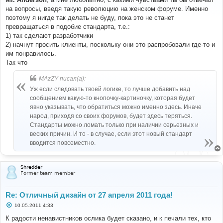
б
на вопросы, введя такую революцию на женском форуме. Именно
щ
е
поэтому я нигде так делать не буду, пока это не станет
н
превращаться в подобие стандарта, т.е.:
и
е
1) так сделают разработчики
2) начнут просить клиенты, поскольку они это распробовали где-то и
им понравилось.
Так что
MAzZY писал(а):
Уж если следовать твоей логике, то лучше добавить над
сообщением какую-то кнопочку-картиночку, которая будет
явно указывать, что обратиться можно именно здесь. Иначе
народ, приходя со своих форумов, будет здесь теряться.
Стандарты можно ломать только при наличии серьезных и
веских причин. И то - в случае, если этот новый стандарт
вводится повсеместно.
Shredder
Former team member
Re: Отличный дизайн от 27 апреля 2011 года!
С
10.05.2011 4:33
о
о
К радости ненавистников ослика будет сказано, и к печали тех, кто
б