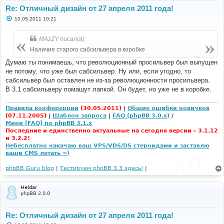
Re: Отличный дизайн от 27 апреля 2011 года!
С
10.05.2011 10:21
о
о
б
MAzZY писал(а):
щ
е
Наличие старого сабсильвера в коробке
н
и
Думаю ты понимаешь, что революционный просильвер был выпущен
е
не потому, что уже был сабсильвер. Ну или, если угодно, то
сабсильвер был оставлен не из-за революционности просильвера.
В 3.1 сабсильверу помашут лапкой. Он будет, но уже не в коробке.
Правила конференции
(30.05.2011)
|
Общие ошибки новичков
(07.11.2005)
|
Шаблон запроса
|
FAQ (phpBB 3.0.x)
/
Мини [FAQ] по phpBB 3.1.x
Последние и единственно актуальные на сегодня версии - 3.1.12
и 3.2.2!
Небесплатно накачаю ваш VPS/VDS/DS стероидами и заставлю
ваши CMS летать =)
phpBB Guru blog
|
Тестируем phpBB 3.3 здесь!
|
Heldar
phpBB 2.0.0
Re: Отличный дизайн от 27 апреля 2011 года!