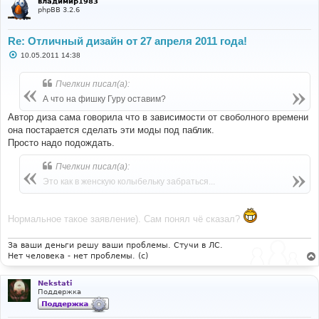
владимир1983
phpBB 3.2.6
Re: Отличный дизайн от 27 апреля 2011 года!
С
10.05.2011 14:38
о
о
б
Пчелкин писал(а):
щ
е
А что на фишку Гуру оставим?
н
и
Автор диза сама говорила что в зависимости от своболного времени
е
она постарается сделать эти моды под паблик.
Просто надо подождать.
Пчелкин писал(а):
Это как в женскую колыбельку забраться...
Нормальное такое заявление). Сам понял чё сказал?
За ваши деньги решу ваши проблемы. Стучи в ЛС.
Нет человека - нет проблемы. (c)
Nekstati
Поддержка