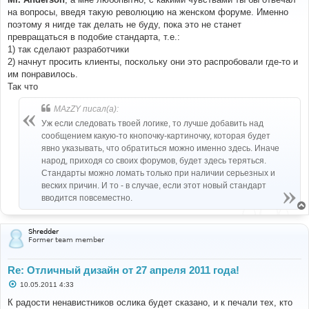
б
на вопросы, введя такую революцию на женском форуме. Именно
щ
е
поэтому я нигде так делать не буду, пока это не станет
н
превращаться в подобие стандарта, т.е.:
и
е
1) так сделают разработчики
2) начнут просить клиенты, поскольку они это распробовали где-то и
им понравилось.
Так что
MAzZY писал(а):
Уж если следовать твоей логике, то лучше добавить над
сообщением какую-то кнопочку-картиночку, которая будет
явно указывать, что обратиться можно именно здесь. Иначе
народ, приходя со своих форумов, будет здесь теряться.
Стандарты можно ломать только при наличии серьезных и
веских причин. И то - в случае, если этот новый стандарт
вводится повсеместно.
Shredder
Former team member
Re: Отличный дизайн от 27 апреля 2011 года!
С
10.05.2011 4:33
о
о
К радости ненавистников ослика будет сказано, и к печали тех, кто
б