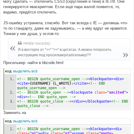
могу сделать — отключить CSS3 (скругления и тени) в IE7/8. Они
генерируются яваскриптом. Если ещё пара жалоб появится, то,
видимо, придётся отключить.
JS-ошибку устранила, спасибо. Вот так всегда с IE — делаешь что-
то по стандарту, даже не задумываясь, — а ему вдруг не нравится.
Тонкая у них душа, у ослов-то.
Heldar писал(а):
Я в восторге от "<<" ">>" в цитатах. А можно попросить
инструкцию под просильвер/сабсильвер??
Просильвер: найти в bbcode.html
КОД:
ВЫДЕЛИТЬ ВСЁ
<!-- BEGIN quote_username_open -->
<blockquote><div>
<cite>
{USERNAME} {L_WROTE}:
</cite>
<!-- END 
quote_username_open -->
<!-- BEGIN quote_open -->
<blockquote
class
=
"uncited"
>
<div>
<!-- END quote_open -->
<!-- BEGIN quote_close -->
</div></blockquote>
<!-- END 
quote_close -->
Заменить на
КОД:
ВЫДЕЛИТЬ ВСЁ
<!-- BEGIN quote_username_open -->
<blockquote><div
class
=
"q1"
><div
class
=
"q2"
><span
class
=
"quote-