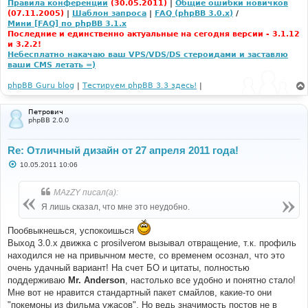
Правила конференции
(30.05.2011)
|
Общие ошибки новичков
(07.11.2005)
|
Шаблон запроса
|
FAQ (phpBB 3.0.x)
/
Мини [FAQ] по phpBB 3.1.x
Последние и единственно актуальные на сегодня версии - 3.1.12
и 3.2.2!
Небесплатно накачаю ваш VPS/VDS/DS стероидами и заставлю
ваши CMS летать =)
phpBB Guru blog
|
Тестируем phpBB 3.3 здесь!
|
Петрович
phpBB 2.0.0
Re: Отличный дизайн от 27 апреля 2011 года!
С
10.05.2011 10:06
о
о
б
MAzZY писал(а):
щ
е
Я лишь сказал, что мне это неудобно.
н
и
е
Пообвыкнешься, успокоишься
Выход 3.0.x движка с prosilverом вызывал отвращение, т.к. профиль
находился не на привычном месте, со временем осознал, что это
очень удачный вариант! На счет БО и цитаты, полностью
поддерживаю
Mr. Anderson
, настолько все удобно и понятно стало!
Мне вот не нравится стандартный пакет смайлов, какие-то они
"покемоны из фильма ужасов". Но ведь значимость постов не в