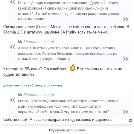
blockquote 
.
q1 
{
/* Cited */
Есть ещё пара вопросов по связыванию с Джумлой. Через
	background
:
 url
(
"{T_THEME_PATH}/images/quote-
какой компонент связывали? Свой или какой либо из
l.png"
)
no
-
repeat 
4px
24px
;
готовых? И какой компонент для вывода раскрывающегося
}
blockquote 
.
q2 
{
меню выбрали?
	min
-
height
:
19px
;
Связывали через jFusion. Меню — не компонент, а часть шаблона. В
	padding
:
7px
27px
7px
32px
;
Joomla 1.5 в штатном шаблоне JA Purity есть такое меню.
	background
:
 url
(
"{T_THEME_PATH}/images/quote-
r.png"
)
no
-
repeat right bottom
;
}
Shredder писал(а):
blockquote blockquote 
{
А ещё я за отмену кастрированного БО на Гуру и вставку
	margin
:
0.6em
0
0
;
нормального. Хотя бы бб-кодов, чтобы не приходилось их
}
каждый раз вручную набирать.
blockquote blockquote
:
first
-
child 
{
	margin
:
0
;
}
Кто ещё за ББ-коды? Отмечайтесь.
Вот смайлы мы точно не
blockquote 
.
quote
-
header 
{
будем вставлять.
	display
:
 block
;
	padding
-
bottom
:
3px
;
Добавлено спустя 1 минуту 35 секунд:
	color
:
#999;
	font
-
style
:
 italic
;
Shredder писал(а):
}
Кстати, что за мод закладок сейчас здесь стоит? Я имею в
виду: это очередные "одникнопки"/"аддтисы" или
нормальный собственный мод со своими скриптами?
Собственный. А ссылки выдраны из однокнопок и аддзисов.
Поддержать phpBB Guru