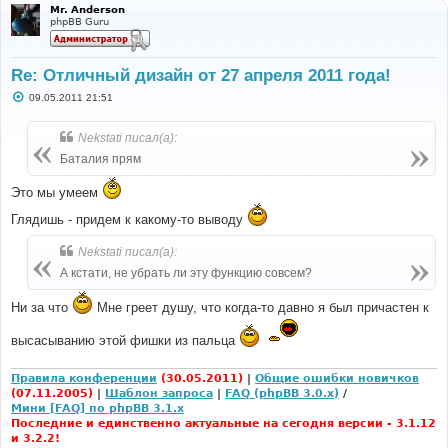
Mr. Anderson
phpBB Guru
Re: Отличный дизайн от 27 апреля 2011 года!
С
09.05.2011 21:51
о
о
б
Nekstati писал(а):
щ
е
Баталия прям
н
и
Это мы умеем
е
Глядишь - придем к какому-то выводу
Nekstati писал(а):
А кстати, не убрать ли эту функцию совсем?
Ни за что
Мне греет душу, что когда-то давно я был причастен к
высасыванию этой фишки из пальца
Правила конференции
(30.05.2011)
|
Общие ошибки новичков
(07.11.2005)
|
Шаблон запроса
|
FAQ (phpBB 3.0.x)
/
Мини [FAQ] по phpBB 3.1.x
Последние и единственно актуальные на сегодня версии - 3.1.12
и 3.2.2!