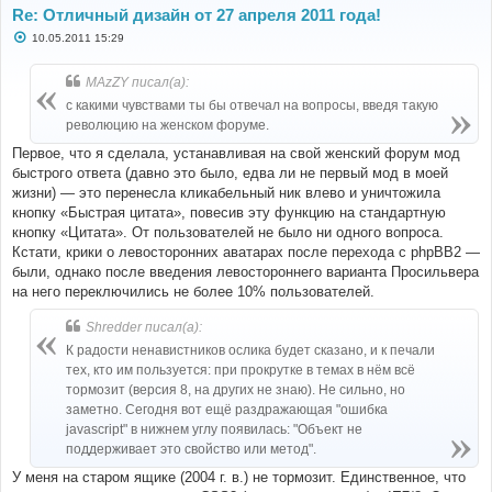
Re: Отличный дизайн от 27 апреля 2011 года!
С
10.05.2011 15:29
о
о
б
MAzZY писал(а):
щ
е
с какими чувствами ты бы отвечал на вопросы, введя такую
н
революцию на женском форуме.
и
е
Первое, что я сделала, устанавливая на свой женский форум мод
быстрого ответа (давно это было, едва ли не первый мод в моей
жизни) — это перенесла кликабельный ник влево и уничтожила
кнопку «Быстрая цитата», повесив эту функцию на стандартную
кнопку «Цитата». От пользователей не было ни одного вопроса.
Кстати, крики о левосторонних аватарах после перехода с phpBB2 —
были, однако после введения левостороннего варианта Просильвера
на него переключились не более 10% пользователей.
Shredder писал(а):
К радости ненавистников ослика будет сказано, и к печали
тех, кто им пользуется: при прокрутке в темах в нём всё
тормозит (версия 8, на других не знаю). Не сильно, но
заметно. Сегодня вот ещё раздражающая "ошибка
javascript" в нижнем углу появилась: "Объект не
поддерживает это свойство или метод".
У меня на старом ящике (2004 г. в.) не тормозит. Единственное, что