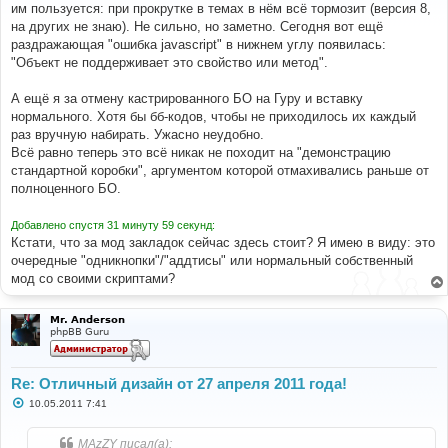
им пользуется: при прокрутке в темах в нём всё тормозит (версия 8,
щ
е
на других не знаю). Не сильно, но заметно. Сегодня вот ещё
н
раздражающая "ошибка javascript" в нижнем углу появилась:
и
е
"Объект не поддерживает это свойство или метод".
А ещё я за отмену кастрированного БО на Гуру и вставку
нормального. Хотя бы бб-кодов, чтобы не приходилось их каждый
раз вручную набирать. Ужасно неудобно.
Всё равно теперь это всё никак не походит на "демонстрацию
стандартной коробки", аргументом которой отмахивались раньше от
полноценного БО.
Добавлено спустя 31 минуту 59 секунд:
Кстати, что за мод закладок сейчас здесь стоит? Я имею в виду: это
очередные "одникнопки"/"аддтисы" или нормальный собственный
мод со своими скриптами?
Mr. Anderson
phpBB Guru
Re: Отличный дизайн от 27 апреля 2011 года!
С
10.05.2011 7:41
о
о
б
MAzZY писал(а):