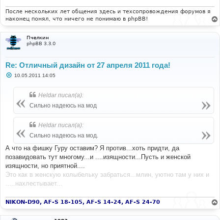
После нескольких лет общения здесь и техсопровождения форумов я
наконец понял, что ничего не понимаю в phpBB!
Пчелкин
phpBB 3.3.0
Re: Отличный дизайн от 27 апреля 2011 года!
С
10.05.2011 14:05
о
о
б
Heldar писал(а):
щ
е
Сильно надеюсь на мод
н
и
е
Heldar писал(а):
Сильно надеюсь на мод.
А что на фишку Гуру оставим? Я против...хоть придти, да
позавидовать тут многому...и ....изящности...Пусть и женской
изящности, но приятной....
Это как в женскую колыбельку забраться...млин, уютно там у них и
.....нахлестывает...
NIKON-D90, AF-S 18-105, AF-S 14-24, AF-S 24-70