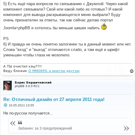
5) Есть ещё пара вопросов по связыванию с Джумлой. Через какой
компонент связывали? Свой или какой либо из готовых? И какой
компонент для вывода раскрывающегося меню выбрали? Буду
очень признателен за ответы, так как сейчас делаю портал
Joomla+phpBB и хотелось бы меньше шишек набить
PS
6) И правда не очень понятно залогинен ты в данный момент или нет.
Слова "вход" и "выход" отличаются слабо, а там ещё и шрифт
уменьшен чтобы глаза не мозолило.
А ТЫ очистил кэш??!!
Веду бложик
О MMORPG и многом другом
.
Борис Бердичевский
phpBB 3.0.0 RC1
Re: Отличный дизайн от 27 апреля 2011 года!
С
10.05.2011 13:55
о
о
Не по-русски получается...
б
щ
е
н
Забанен: за 3 предупреждений
и
е