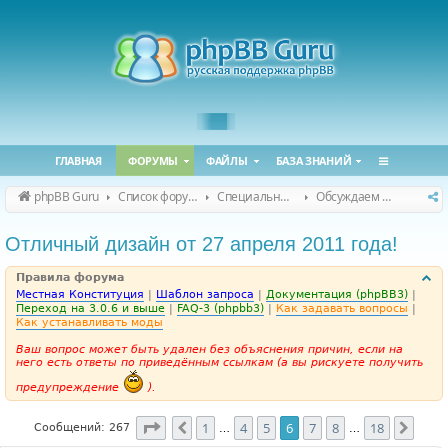
ГЛАВНАЯ
ФОРУМЫ
ФАЙЛЫ
БАЗА ЗНАНИЙ
phpBB Guru
Список форумов
Специальные форумы
Обсуждаем сайт и конференцию
Отличный дизайн от 27 апреля 2011 года!
Правила форума
Местная Конституция
|
Шаблон запроса
|
Документация (phpBB3)
|
Переход на 3.0.6 и выше
|
FAQ-3 (phpbb3)
|
Как задавать вопросы
|
Как устанавливать моды
Ваш вопрос может быть удален без объяснения причин, если на
него есть ответы по приведённым ссылкам (а вы рискуете получить
предупреждение
).
Страница
6
из
18
1
4
5
6
7
8
18
Пред.
След
Сообщений: 267
…
…