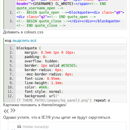
header"
>
{USERNAME} {L_WROTE}:
</span>
<!-- END 
quote_username_open -->
<!-- BEGIN quote_open -->
<blockquote><div
class
=
"q0"
>
<div
class
=
"q2"
>
<!-- END quote_open -->
<!-- BEGIN quote_close -->
</div></div></blockquote>
<!-- END quote_close -->
Добавить в colours.css
КОД:
ВЫДЕЛИТЬ ВСЁ
blockquote 
{
	margin
:
0.5em
1px
0
16px
;
	padding
:
0
;
	overflow
:
 hidden
;
	border
:
1px
 solid 
#E5E5E5;
	border
-
radius
:
6px
;
-
moz
-
border
-
radius
:
6px
;
	font
-
size
:
0.95em
;
	line
-
height
:
1.3em
;
	color
:
#666;
	font
-
style
:
 normal
;
	background
:
 url
(
"
{T_THEME_PATH}/images/bg_panel3.png"
)
 repeat
-
x 
Картинки положить в theme/images/
#F4F8FE;
}
blockquote 
.
q0 
{
/* Uncited */
Однако учтите, что в IE7/8 углы цитат не будут скругляться.
	background
:
 url
(
"{T_THEME_PATH}/images/quote-
l.png"
)
no
-
repeat 
4px
8px
;
}
Heldar писал(а):