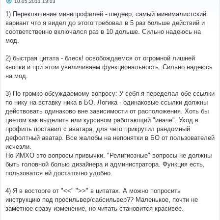
С
10.05.2011 13:03
о
о
1) Переключение минипрофилей - шедевр, самый минималистский
б
вариант что я видел до этого требовал в 5 раз больше действий и
щ
е
соответственно включался раз в 10 дольше. Сильно надеюсь на
н
мод.
и
е
2) быстрая цитата - блеск! освобождаемся от огромной лишней
кнопки и при этом увеличиваем функциональность. Сильно надеюсь
на мод.
3) По громко обсуждаемому вопросу: У себя я переделал обе ссылки
по нику на вставку ника в БО. Логика - одинаковые ссылки должны
действовать одинаково вне зависимости от расположения. Хоть бы
цветом как выделить или курсивом работающий "иначе". Уход в
профиль поставил с аватара, для чего прикрутил рандомный
дефолтный аватар. Все жалобы на непонятки в БО от пользователей
исчезли.
Но ИМХО это вопросы привычки. "Религиозные" вопросы не должны
быть головной болью дизайнера и администратора. Функция есть,
пользоватся ей достаточно удобно.
4) Я в восторге от "<<" ">>" в цитатах. А можно попросить
инструкцию под просильвер/сабсильвер?? Маленькое, почти не
заметное сразу изменение, но читать становится красивее.