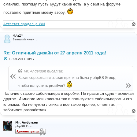
смайлах, поэтому пусть будут какие есть, а у себя на форуме
поставлю приятные моему взору.
Аттестат продавца WM
MAzZY
Бывший член :)
Re: Отличный дизайн от 27 апреля 2011 года!
С
10.05.2011 10:17
о
о
б
Mr. Anderson писал(а):
щ
е
Какая серьезная и веская причина была у phpBB Group,
н
и
чтобы выпустить prosilver?
е
Наличие старого сабсильвера в коробке. Не нравится одно - включай
другое. И многие мои клиенты так и пользуются сабсильвером и его
клонами. Им не нужна логика и все такое прочее, о чем так
заботился разработчик.
Mr. Anderson
phpBB Guru