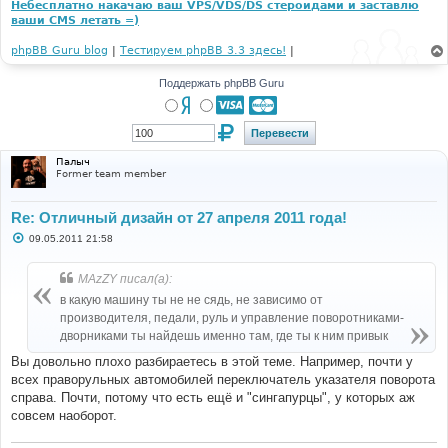
Небесплатно накачаю ваш VPS/VDS/DS стероидами и заставлю
ваши CMS летать =)
phpBB Guru blog
|
Тестируем phpBB 3.3 здесь!
|
Поддержать phpBB Guru
Палыч
Former team member
Re: Отличный дизайн от 27 апреля 2011 года!
С
09.05.2011 21:58
о
о
б
MAzZY писал(а):
щ
е
в какую машину ты не не сядь, не зависимо от
н
производителя, педали, руль и управление поворотниками-
и
е
дворниками ты найдешь именно там, где ты к ним привык
Вы довольно плохо разбираетесь в этой теме. Например, почти у
всех праворульных автомобилей переключатель указателя поворота
справа. Почти, потому что есть ещё и "сингапурцы", у которых аж
совсем наоборот.