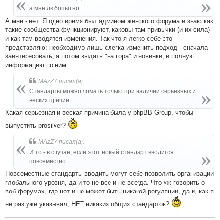
щ
е
а мне любопытно
н
и
А мне - нет. Я одно время был админом женского форума и знаю как
е
такие сообщества функционируют, каковы там привычки (и их сила)
и как там вводятся изменения. Так что я легко себе это
представляю: необходимо лишь слегка изменить подход - сначала
заинтересовать, а потом выдать "на гора" и новинки, и полную
информацию по ним.
MAzZY писал(а):
Стандарты можно ломать только при наличии серьезных и
веских причин
Какая серьезная и веская причина была у phpBB Group, чтобы
выпустить prosilver?
MAzZY писал(а):
И то - в случае, если этот новый стандарт вводится
повсеместно.
Повсеместные стандарты вводить могут себе позволить организации
глобального уровня, да и то не все и не всегда. Что уж говорить о
веб-форумах, где нет и не может быть никакой регуляции, да и, как я
не раз уже указывал, НЕТ никаких общих стандартов?