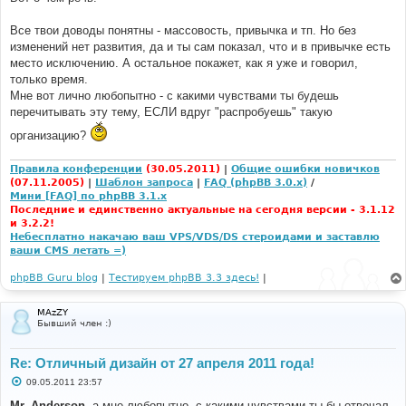
Все твои доводы понятны - массовость, привычка и тп. Но без
изменений нет развития, да и ты сам показал, что и в привычке есть
место исключению. А остальное покажет, как я уже и говорил,
только время.
Мне вот лично любопытно - с какими чувствами ты будешь
перечитывать эту тему, ЕСЛИ вдруг "распробуешь" такую
организацию?
Правила конференции
(30.05.2011)
|
Общие ошибки новичков
(07.11.2005)
|
Шаблон запроса
|
FAQ (phpBB 3.0.x)
/
Мини [FAQ] по phpBB 3.1.x
Последние и единственно актуальные на сегодня версии - 3.1.12
и 3.2.2!
Небесплатно накачаю ваш VPS/VDS/DS стероидами и заставлю
ваши CMS летать =)
phpBB Guru blog
|
Тестируем phpBB 3.3 здесь!
|
MAzZY
Бывший член :)
Re: Отличный дизайн от 27 апреля 2011 года!
С
09.05.2011 23:57
о
о
Mr. Anderson
, а мне любопытно, с какими чувствами ты бы отвечал