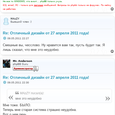
Не все то WINDOWS, что висит... phpBB только учусь.
ICQ, email, ЛС - только для
личных
сообщений. Вопросы по phpbb только на форумах. По найму
не работаю.
MAzZY
Бывший член :)
Re: Отличный дизайн от 27 апреля 2011 года!
С
09.05.2011 22:27
о
о
Смешные вы, чесслово. Ну нравится вам так, пусть будет так. Я
б
лишь сказал, что мне это неудобно.
щ
е
н
и
Mr. Anderson
е
phpBB Guru
Re: Отличный дизайн от 27 апреля 2011 года!
С
09.05.2011 22:30
о
о
б
MAzZY писал(а):
щ
е
мне это неудобно
н
и
Мне тоже. БЫЛО.
е
Теперь мне старая система страшно неудобна.
Вот о чем речь.