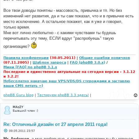
Все твои доводы понятны - массовость, привычка и тп. Но без
изменений нет развития, да и ты сам показал, что и в привычке есть
место исключению. А остальное покажет, как я уже и говорил,
только время.
Мне вот лично любопытно - с какими чувствами ты будешь
перечитывать эту тему, ЕСЛИ вдруг "распробуешь" такую
организацию?
Правила конференции
(30.05.2011)
|
Общие ошибки новичков
(07.11.2005)
|
Шаблон запроса
|
FAQ (phpBB 3.0.x)
/
Мини [FAQ] по phpBB 3.1.x
Последние и единственно актуальные на сегодня версии - 3.1.12
и 3.2.2!
Небесплатно накачаю ваш VPS/VDS/DS стероидами и заставлю
ваши CMS летать =)
phpBB Guru blog
|
Тестируем phpBB 3.3 здесь!
|
MAzZY
Бывший член :)
Re: Отличный дизайн от 27 апреля 2011 года!
С
09.05.2011 23:57
о
о
Mr. Anderson
, а мне любопытно, с какими чувствами ты бы отвечал