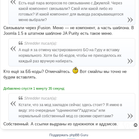
blockquote 
.
q1 
{
/* Cited */
Есть ещё пара вопросов по связыванию с Джумлой. Через
	background
:
 url
(
"{T_THEME_PATH}/images/quote-
какой компонент связывали? Свой или какой либо из
l.png"
)
no
-
repeat 
4px
24px
;
готовых? И какой компонент для вывода раскрывающегося
}
blockquote 
.
q2 
{
меню выбрали?
	min
-
height
:
19px
;
Связывали через jFusion. Меню — не компонент, а часть шаблона. В
	padding
:
7px
27px
7px
32px
;
Joomla 1.5 в штатном шаблоне JA Purity есть такое меню.
	background
:
 url
(
"{T_THEME_PATH}/images/quote-
r.png"
)
no
-
repeat right bottom
;
}
Shredder писал(а):
blockquote blockquote 
{
А ещё я за отмену кастрированного БО на Гуру и вставку
	margin
:
0.6em
0
0
;
нормального. Хотя бы бб-кодов, чтобы не приходилось их
}
каждый раз вручную набирать.
blockquote blockquote
:
first
-
child 
{
	margin
:
0
;
}
Кто ещё за ББ-коды? Отмечайтесь.
Вот смайлы мы точно не
blockquote 
.
quote
-
header 
{
будем вставлять.
	display
:
 block
;
	padding
-
bottom
:
3px
;
Добавлено спустя 1 минуту 35 секунд:
	color
:
#999;
	font
-
style
:
 italic
;
Shredder писал(а):
}
Кстати, что за мод закладок сейчас здесь стоит? Я имею в
виду: это очередные "одникнопки"/"аддтисы" или
нормальный собственный мод со своими скриптами?
Собственный. А ссылки выдраны из однокнопок и аддзисов.
Поддержать phpBB Guru