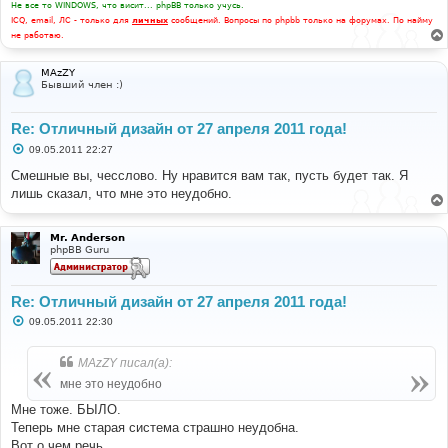
Не все то WINDOWS, что висит... phpBB только учусь.
ICQ, email, ЛС - только для
личных
сообщений. Вопросы по phpbb только на форумах. По найму
не работаю.
MAzZY
Бывший член :)
Re: Отличный дизайн от 27 апреля 2011 года!
С
09.05.2011 22:27
о
о
Смешные вы, чесслово. Ну нравится вам так, пусть будет так. Я
б
лишь сказал, что мне это неудобно.
щ
е
н
и
Mr. Anderson
е
phpBB Guru
Re: Отличный дизайн от 27 апреля 2011 года!
С
09.05.2011 22:30
о
о
б
MAzZY писал(а):
щ
е
мне это неудобно
н
и
Мне тоже. БЫЛО.
е
Теперь мне старая система страшно неудобна.
Вот о чем речь.