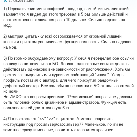
С
10.05.2011 13:03
о
о
1) Переключение минипрофилей - шедевр, самый минималистский
б
вариант что я видел до этого требовал в 5 раз больше действий и
щ
е
соответственно включался раз в 10 дольше. Сильно надеюсь на
н
мод.
и
е
2) быстрая цитата - блеск! освобождаемся от огромной лишней
кнопки и при этом увеличиваем функциональность. Сильно надеюсь
на мод.
3) По громко обсуждаемому вопросу: У себя я переделал обе ссылки
по нику на вставку ника в БО. Логика - одинаковые ссылки должны
действовать одинаково вне зависимости от расположения. Хоть бы
цветом как выделить или курсивом работающий "иначе". Уход в
профиль поставил с аватара, для чего прикрутил рандомный
дефолтный аватар. Все жалобы на непонятки в БО от пользователей
исчезли.
Но ИМХО это вопросы привычки. "Религиозные" вопросы не должны
быть головной болью дизайнера и администратора. Функция есть,
пользоватся ей достаточно удобно.
4) Я в восторге от "<<" ">>" в цитатах. А можно попросить
инструкцию под просильвер/сабсильвер?? Маленькое, почти не
заметное сразу изменение, но читать становится красивее.