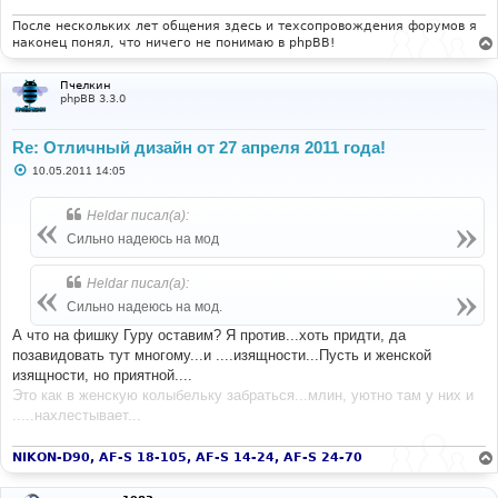
После нескольких лет общения здесь и техсопровождения форумов я
наконец понял, что ничего не понимаю в phpBB!
Пчелкин
phpBB 3.3.0
Re: Отличный дизайн от 27 апреля 2011 года!
С
10.05.2011 14:05
о
о
б
Heldar писал(а):
щ
е
Сильно надеюсь на мод
н
и
е
Heldar писал(а):
Сильно надеюсь на мод.
А что на фишку Гуру оставим? Я против...хоть придти, да
позавидовать тут многому...и ....изящности...Пусть и женской
изящности, но приятной....
Это как в женскую колыбельку забраться...млин, уютно там у них и
.....нахлестывает...
NIKON-D90, AF-S 18-105, AF-S 14-24, AF-S 24-70