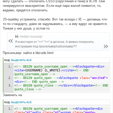
могу сделать — отключить CSS3 (скругления и тени) в IE7/8. Они
генерируются яваскриптом. Если ещё пара жалоб появится, то,
видимо, придётся отключить.
JS-ошибку устранила, спасибо. Вот так всегда с IE — делаешь что-
то по стандарту, даже не задумываясь, — а ему вдруг не нравится.
Тонкая у них душа, у ослов-то.
Heldar писал(а):
Я в восторге от "<<" ">>" в цитатах. А можно попросить
инструкцию под просильвер/сабсильвер??
Просильвер: найти в bbcode.html
КОД:
ВЫДЕЛИТЬ ВСЁ
<!-- BEGIN quote_username_open -->
<blockquote><div>
<cite>
{USERNAME} {L_WROTE}:
</cite>
<!-- END 
quote_username_open -->
<!-- BEGIN quote_open -->
<blockquote
class
=
"uncited"
>
<div>
<!-- END quote_open -->
<!-- BEGIN quote_close -->
</div></blockquote>
<!-- END 
quote_close -->
Заменить на
КОД:
ВЫДЕЛИТЬ ВСЁ
<!-- BEGIN quote_username_open -->
<blockquote><div
class
=
"q1"
><div
class
=
"q2"
><span
class
=
"quote-