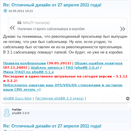
Re: Отличный дизайн от 27 апреля 2011 года!
С
10.05.2011 10:21
о
о
б
MAzZY писал(а):
щ
е
Наличие старого сабсильвера в коробке
н
и
Думаю ты понимаешь, что революционный просильвер был выпущен
е
не потому, что уже был сабсильвер. Ну или, если угодно, то
сабсильвер был оставлен не из-за революционности просильвера.
В 3.1 сабсильверу помашут лапкой. Он будет, но уже не в коробке.
Правила конференции
(30.05.2011)
|
Общие ошибки новичков
(07.11.2005)
|
Шаблон запроса
|
FAQ (phpBB 3.0.x)
/
Мини [FAQ] по phpBB 3.1.x
Последние и единственно актуальные на сегодня версии - 3.1.12
и 3.2.2!
Небесплатно накачаю ваш VPS/VDS/DS стероидами и заставлю
ваши CMS летать =)
phpBB Guru blog
|
Тестируем phpBB 3.3 здесь!
|
Heldar
phpBB 2.0.0
Re: Отличный дизайн от 27 апреля 2011 года!