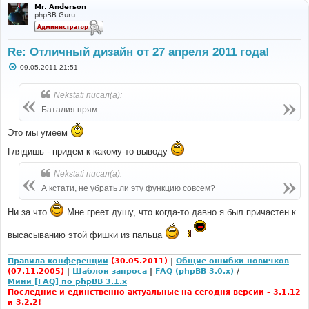
Mr. Anderson
phpBB Guru
Re: Отличный дизайн от 27 апреля 2011 года!
С
09.05.2011 21:51
о
о
б
Nekstati писал(а):
щ
е
Баталия прям
н
и
Это мы умеем
е
Глядишь - придем к какому-то выводу
Nekstati писал(а):
А кстати, не убрать ли эту функцию совсем?
Ни за что
Мне греет душу, что когда-то давно я был причастен к
высасыванию этой фишки из пальца
Правила конференции
(30.05.2011)
|
Общие ошибки новичков
(07.11.2005)
|
Шаблон запроса
|
FAQ (phpBB 3.0.x)
/
Мини [FAQ] по phpBB 3.1.x
Последние и единственно актуальные на сегодня версии - 3.1.12
и 3.2.2!