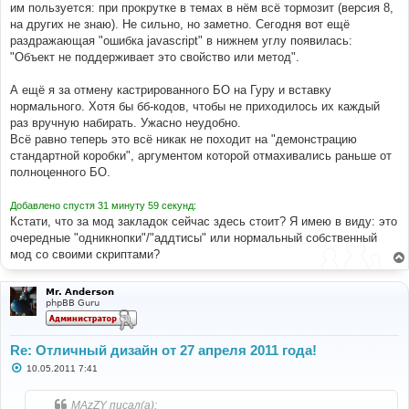
им пользуется: при прокрутке в темах в нём всё тормозит (версия 8,
щ
е
на других не знаю). Не сильно, но заметно. Сегодня вот ещё
н
раздражающая "ошибка javascript" в нижнем углу появилась:
и
е
"Объект не поддерживает это свойство или метод".
А ещё я за отмену кастрированного БО на Гуру и вставку
нормального. Хотя бы бб-кодов, чтобы не приходилось их каждый
раз вручную набирать. Ужасно неудобно.
Всё равно теперь это всё никак не походит на "демонстрацию
стандартной коробки", аргументом которой отмахивались раньше от
полноценного БО.
Добавлено спустя 31 минуту 59 секунд:
Кстати, что за мод закладок сейчас здесь стоит? Я имею в виду: это
очередные "одникнопки"/"аддтисы" или нормальный собственный
мод со своими скриптами?
Mr. Anderson
phpBB Guru
Re: Отличный дизайн от 27 апреля 2011 года!
С
10.05.2011 7:41
о
о
б
MAzZY писал(а):