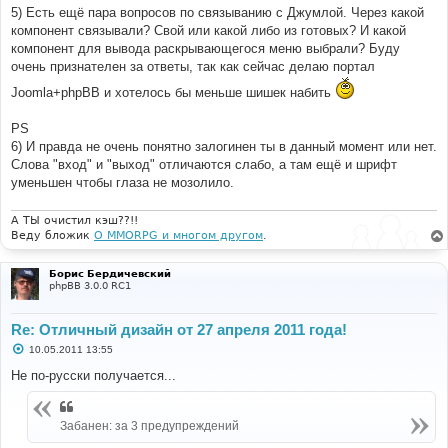
5) Есть ещё пара вопросов по связыванию с Джумлой. Через какой
компонент связывали? Свой или какой либо из готовых? И какой
компонент для вывода раскрывающегося меню выбрали? Буду
очень признателен за ответы, так как сейчас делаю портал
Joomla+phpBB и хотелось бы меньше шишек набить
PS
6) И правда не очень понятно залогинен ты в данный момент или нет.
Слова "вход" и "выход" отличаются слабо, а там ещё и шрифт
уменьшен чтобы глаза не мозолило.
А ТЫ очистил кэш??!!
Веду бложик
О MMORPG и многом другом
.
Борис Бердичевский
phpBB 3.0.0 RC1
Re: Отличный дизайн от 27 апреля 2011 года!
С
10.05.2011 13:55
о
о
Не по-русски получается...
б
щ
е
н
Забанен: за 3 предупреждений
и
е