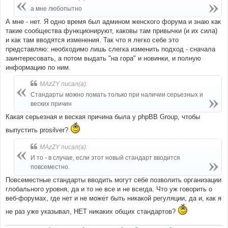
щ
е
а мне любопытно
н
и
А мне - нет. Я одно время был админом женского форума и знаю как
е
такие сообщества функционируют, каковы там привычки (и их сила)
и как там вводятся изменения. Так что я легко себе это
представляю: необходимо лишь слегка изменить подход - сначала
заинтересовать, а потом выдать "на гора" и новинки, и полную
информацию по ним.
MAzZY писал(а):
Стандарты можно ломать только при наличии серьезных и
веских причин
Какая серьезная и веская причина была у phpBB Group, чтобы
выпустить prosilver?
MAzZY писал(а):
И то - в случае, если этот новый стандарт вводится
повсеместно.
Повсеместные стандарты вводить могут себе позволить организации
глобального уровня, да и то не все и не всегда. Что уж говорить о
веб-форумах, где нет и не может быть никакой регуляции, да и, как я
не раз уже указывал, НЕТ никаких общих стандартов?