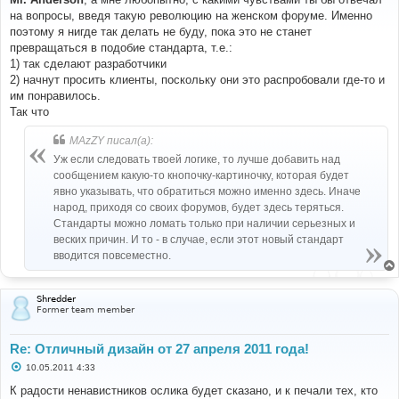
б
на вопросы, введя такую революцию на женском форуме. Именно
щ
е
поэтому я нигде так делать не буду, пока это не станет
н
превращаться в подобие стандарта, т.е.:
и
е
1) так сделают разработчики
2) начнут просить клиенты, поскольку они это распробовали где-то и
им понравилось.
Так что
MAzZY писал(а):
Уж если следовать твоей логике, то лучше добавить над
сообщением какую-то кнопочку-картиночку, которая будет
явно указывать, что обратиться можно именно здесь. Иначе
народ, приходя со своих форумов, будет здесь теряться.
Стандарты можно ломать только при наличии серьезных и
веских причин. И то - в случае, если этот новый стандарт
вводится повсеместно.
Shredder
Former team member
Re: Отличный дизайн от 27 апреля 2011 года!
С
10.05.2011 4:33
о
о
К радости ненавистников ослика будет сказано, и к печали тех, кто
б