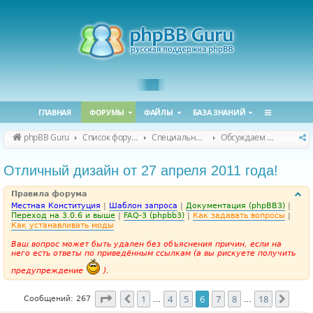
ГЛАВНАЯ
ФОРУМЫ
ФАЙЛЫ
БАЗА ЗНАНИЙ
phpBB Guru
Список форумов
Специальные форумы
Обсуждаем сайт и конференцию
Отличный дизайн от 27 апреля 2011 года!
Правила форума
Местная Конституция
|
Шаблон запроса
|
Документация (phpBB3)
|
Переход на 3.0.6 и выше
|
FAQ-3 (phpbb3)
|
Как задавать вопросы
|
Как устанавливать моды
Ваш вопрос может быть удален без объяснения причин, если на
него есть ответы по приведённым ссылкам (а вы рискуете получить
предупреждение
).
Страница
6
из
18
1
4
5
6
7
8
18
Пред.
След
Сообщений: 267
…
…