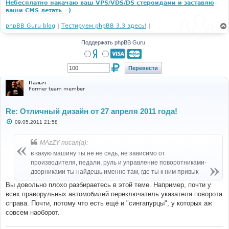
Небесплатно накачаю ваш VPS/VDS/DS стероидами и заставлю
ваши CMS летать =)
phpBB Guru blog
|
Тестируем phpBB 3.3 здесь!
|
Поддержать phpBB Guru
Палыч
Former team member
Re: Отличный дизайн от 27 апреля 2011 года!
С
09.05.2011 21:58
о
о
б
MAzZY писал(а):
щ
е
в какую машину ты не не сядь, не зависимо от
н
производителя, педали, руль и управление поворотниками-
и
е
дворниками ты найдешь именно там, где ты к ним привык
Вы довольно плохо разбираетесь в этой теме. Например, почти у
всех праворульных автомобилей переключатель указателя поворота
справа. Почти, потому что есть ещё и "сингапурцы", у которых аж
совсем наоборот.