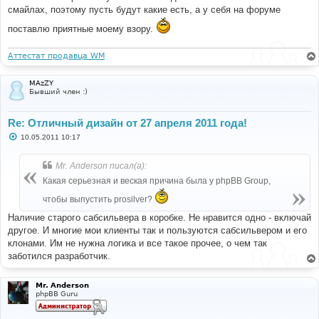
смайлах, поэтому пусть будут какие есть, а у себя на форуме
поставлю приятные моему взору.
Аттестат продавца WM
MAzZY
Бывший член :)
Re: Отличный дизайн от 27 апреля 2011 года!
С
10.05.2011 10:17
о
о
б
Mr. Anderson писал(а):
щ
е
Какая серьезная и веская причина была у phpBB Group,
н
и
чтобы выпустить prosilver?
е
Наличие старого сабсильвера в коробке. Не нравится одно - включай
другое. И многие мои клиенты так и пользуются сабсильвером и его
клонами. Им не нужна логика и все такое прочее, о чем так
заботился разработчик.
Mr. Anderson
phpBB Guru