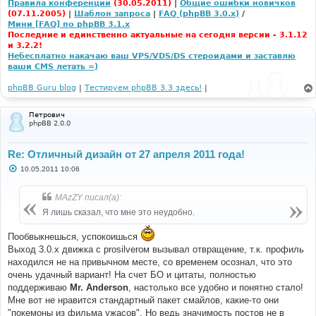
Правила конференции
(30.05.2011)
|
Общие ошибки новичков
(07.11.2005)
|
Шаблон запроса
|
FAQ (phpBB 3.0.x)
/
Мини [FAQ] по phpBB 3.1.x
Последние и единственно актуальные на сегодня версии - 3.1.12
и 3.2.2!
Небесплатно накачаю ваш VPS/VDS/DS стероидами и заставлю
ваши CMS летать =)
phpBB Guru blog
|
Тестируем phpBB 3.3 здесь!
|
Петрович
phpBB 2.0.0
Re: Отличный дизайн от 27 апреля 2011 года!
С
10.05.2011 10:06
о
о
б
MAzZY писал(а):
щ
е
Я лишь сказал, что мне это неудобно.
н
и
е
Пообвыкнешься, успокоишься
Выход 3.0.x движка с prosilverом вызывал отвращение, т.к. профиль
находился не на привычном месте, со временем осознал, что это
очень удачный вариант! На счет БО и цитаты, полностью
поддерживаю
Mr. Anderson
, настолько все удобно и понятно стало!
Мне вот не нравится стандартный пакет смайлов, какие-то они
"покемоны из фильма ужасов". Но ведь значимость постов не в