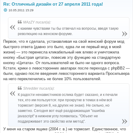
Re: Отличный дизайн от 27 апреля 2011 года!
С
10.05.2011 15:29
о
о
б
MAzZY писал(а):
щ
е
с какими чувствами ты бы отвечал на вопросы, введя такую
н
революцию на женском форуме.
и
е
Первое, что я сделала, устанавливая на свой женский форум мод
быстрого ответа (давно это было, едва ли не первый мод в моей
жизни) — это перенесла кликабельный ник влево и уничтожила
кнопку «Быстрая цитата», повесив эту функцию на стандартную
кнопку «Цитата». От пользователей не было ни одного вопроса.
Кстати, крики о левосторонних аватарах после перехода с phpBB2 —
были, однако после введения левостороннего варианта Просильвера
на него переключились не более 10% пользователей.
Shredder писал(а):
К радости ненавистников ослика будет сказано, и к печали
тех, кто им пользуется: при прокрутке в темах в нём всё
тормозит (версия 8, на других не знаю). Не сильно, но
заметно. Сегодня вот ещё раздражающая "ошибка
javascript" в нижнем углу появилась: "Объект не
поддерживает это свойство или метод".
У меня на старом ящике (2004 г. в.) не тормозит. Единственное, что