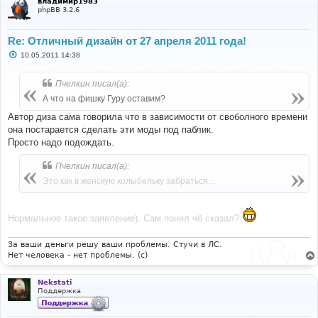
владимир1983
phpBB 3.2.6
Re: Отличный дизайн от 27 апреля 2011 года!
С
10.05.2011 14:38
о
о
б
Пчелкин писал(а):
щ
е
А что на фишку Гуру оставим?
н
и
Автор диза сама говорила что в зависимости от своболного времени
е
она постарается сделать эти моды под паблик.
Просто надо подождать.
Пчелкин писал(а):
Это как в женскую колыбельку забраться...
Нормальное такое заявление). Сам понял чё сказал?
За ваши деньги решу ваши проблемы. Стучи в ЛС.
Нет человека - нет проблемы. (c)
Nekstati
Поддержка