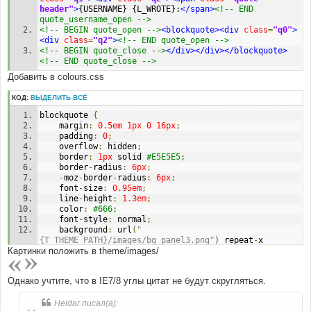
header"
>
{USERNAME} {L_WROTE}:
</span>
<!-- END 
quote_username_open -->
<!-- BEGIN quote_open -->
<blockquote><div
class
=
"q0"
>
<div
class
=
"q2"
>
<!-- END quote_open -->
<!-- BEGIN quote_close -->
</div></div></blockquote>
<!-- END quote_close -->
Добавить в colours.css
КОД:
ВЫДЕЛИТЬ ВСЁ
blockquote 
{
	margin
:
0.5em
1px
0
16px
;
	padding
:
0
;
	overflow
:
 hidden
;
	border
:
1px
 solid 
#E5E5E5;
	border
-
radius
:
6px
;
-
moz
-
border
-
radius
:
6px
;
	font
-
size
:
0.95em
;
	line
-
height
:
1.3em
;
	color
:
#666;
	font
-
style
:
 normal
;
	background
:
 url
(
"
{T_THEME_PATH}/images/bg_panel3.png"
)
 repeat
-
x 
Картинки положить в theme/images/
#F4F8FE;
}
blockquote 
.
q0 
{
/* Uncited */
Однако учтите, что в IE7/8 углы цитат не будут скругляться.
	background
:
 url
(
"{T_THEME_PATH}/images/quote-
l.png"
)
no
-
repeat 
4px
8px
;
}
Heldar писал(а):