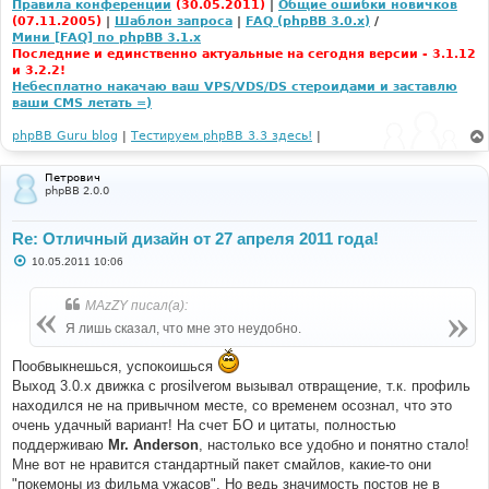
Правила конференции
(30.05.2011)
|
Общие ошибки новичков
(07.11.2005)
|
Шаблон запроса
|
FAQ (phpBB 3.0.x)
/
Мини [FAQ] по phpBB 3.1.x
Последние и единственно актуальные на сегодня версии - 3.1.12
и 3.2.2!
Небесплатно накачаю ваш VPS/VDS/DS стероидами и заставлю
ваши CMS летать =)
phpBB Guru blog
|
Тестируем phpBB 3.3 здесь!
|
Петрович
phpBB 2.0.0
Re: Отличный дизайн от 27 апреля 2011 года!
С
10.05.2011 10:06
о
о
б
MAzZY писал(а):
щ
е
Я лишь сказал, что мне это неудобно.
н
и
е
Пообвыкнешься, успокоишься
Выход 3.0.x движка с prosilverом вызывал отвращение, т.к. профиль
находился не на привычном месте, со временем осознал, что это
очень удачный вариант! На счет БО и цитаты, полностью
поддерживаю
Mr. Anderson
, настолько все удобно и понятно стало!
Мне вот не нравится стандартный пакет смайлов, какие-то они
"покемоны из фильма ужасов". Но ведь значимость постов не в