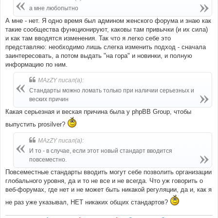
щ
е
а мне любопытно
н
и
А мне - нет. Я одно время был админом женского форума и знаю как
е
такие сообщества функционируют, каковы там привычки (и их сила)
и как там вводятся изменения. Так что я легко себе это
представляю: необходимо лишь слегка изменить подход - сначала
заинтересовать, а потом выдать "на гора" и новинки, и полную
информацию по ним.
MAzZY писал(а):
Стандарты можно ломать только при наличии серьезных и
веских причин
Какая серьезная и веская причина была у phpBB Group, чтобы
выпустить prosilver?
MAzZY писал(а):
И то - в случае, если этот новый стандарт вводится
повсеместно.
Повсеместные стандарты вводить могут себе позволить организации
глобального уровня, да и то не все и не всегда. Что уж говорить о
веб-форумах, где нет и не может быть никакой регуляции, да и, как я
не раз уже указывал, НЕТ никаких общих стандартов?