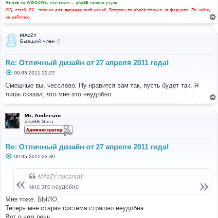
Не все то WINDOWS, что висит... phpBB только учусь.
ICQ, email, ЛС - только для
личных
сообщений. Вопросы по phpbb только на форумах. По найму
не работаю.
MAzZY
Бывший член :)
Re: Отличный дизайн от 27 апреля 2011 года!
С
09.05.2011 22:27
о
о
Смешные вы, чесслово. Ну нравится вам так, пусть будет так. Я
б
лишь сказал, что мне это неудобно.
щ
е
н
и
Mr. Anderson
е
phpBB Guru
Re: Отличный дизайн от 27 апреля 2011 года!
С
09.05.2011 22:30
о
о
б
MAzZY писал(а):
щ
е
мне это неудобно
н
и
Мне тоже. БЫЛО.
е
Теперь мне старая система страшно неудобна.
Вот о чем речь.