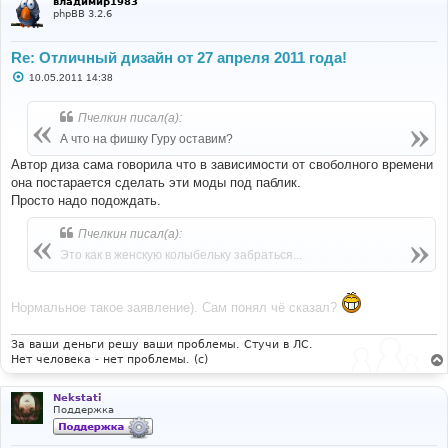
владимир1983
phpBB 3.2.6
Re: Отличный дизайн от 27 апреля 2011 года!
С
10.05.2011 14:38
о
о
б
Пчелкин писал(а):
щ
е
А что на фишку Гуру оставим?
н
и
Автор диза сама говорила что в зависимости от своболного времени
е
она постарается сделать эти моды под паблик.
Просто надо подождать.
Пчелкин писал(а):
Это как в женскую колыбельку забраться...
Нормальное такое заявление). Сам понял чё сказал?
За ваши деньги решу ваши проблемы. Стучи в ЛС.
Нет человека - нет проблемы. (c)
Nekstati
Поддержка