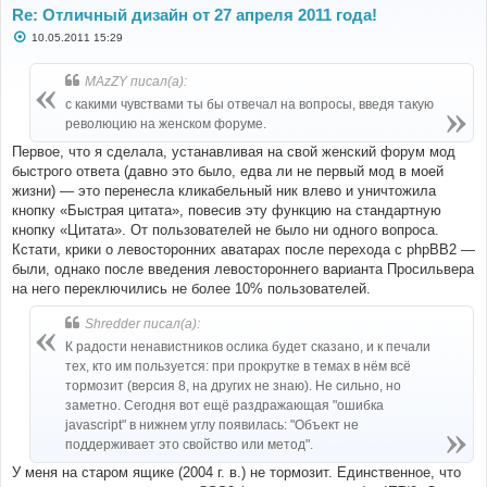
Re: Отличный дизайн от 27 апреля 2011 года!
С
10.05.2011 15:29
о
о
б
MAzZY писал(а):
щ
е
с какими чувствами ты бы отвечал на вопросы, введя такую
н
революцию на женском форуме.
и
е
Первое, что я сделала, устанавливая на свой женский форум мод
быстрого ответа (давно это было, едва ли не первый мод в моей
жизни) — это перенесла кликабельный ник влево и уничтожила
кнопку «Быстрая цитата», повесив эту функцию на стандартную
кнопку «Цитата». От пользователей не было ни одного вопроса.
Кстати, крики о левосторонних аватарах после перехода с phpBB2 —
были, однако после введения левостороннего варианта Просильвера
на него переключились не более 10% пользователей.
Shredder писал(а):
К радости ненавистников ослика будет сказано, и к печали
тех, кто им пользуется: при прокрутке в темах в нём всё
тормозит (версия 8, на других не знаю). Не сильно, но
заметно. Сегодня вот ещё раздражающая "ошибка
javascript" в нижнем углу появилась: "Объект не
поддерживает это свойство или метод".
У меня на старом ящике (2004 г. в.) не тормозит. Единственное, что