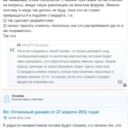
б
на вопросы, введя такую революцию на женском форуме. Именно
щ
е
поэтому я нигде так делать не буду, пока это не станет
н
превращаться в подобие стандарта, т.е.:
и
е
1) так сделают разработчики
2) начнут просить клиенты, поскольку они это распробовали где-то и
им понравилось.
Так что
MAzZY писал(а):
Уж если следовать твоей логике, то лучше добавить над
сообщением какую-то кнопочку-картиночку, которая будет
явно указывать, что обратиться можно именно здесь. Иначе
народ, приходя со своих форумов, будет здесь теряться.
Стандарты можно ломать только при наличии серьезных и
веских причин. И то - в случае, если этот новый стандарт
вводится повсеместно.
Shredder
Former team member
Re: Отличный дизайн от 27 апреля 2011 года!
С
10.05.2011 4:33
о
о
К радости ненавистников ослика будет сказано, и к печали тех, кто
б