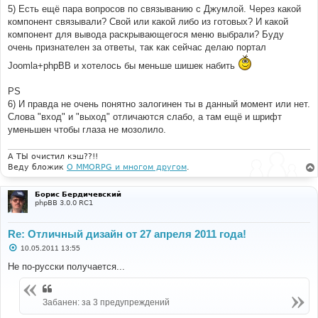
5) Есть ещё пара вопросов по связыванию с Джумлой. Через какой
компонент связывали? Свой или какой либо из готовых? И какой
компонент для вывода раскрывающегося меню выбрали? Буду
очень признателен за ответы, так как сейчас делаю портал
Joomla+phpBB и хотелось бы меньше шишек набить
PS
6) И правда не очень понятно залогинен ты в данный момент или нет.
Слова "вход" и "выход" отличаются слабо, а там ещё и шрифт
уменьшен чтобы глаза не мозолило.
А ТЫ очистил кэш??!!
Веду бложик
О MMORPG и многом другом
.
Борис Бердичевский
phpBB 3.0.0 RC1
Re: Отличный дизайн от 27 апреля 2011 года!
С
10.05.2011 13:55
о
о
Не по-русски получается...
б
щ
е
н
Забанен: за 3 предупреждений
и
е