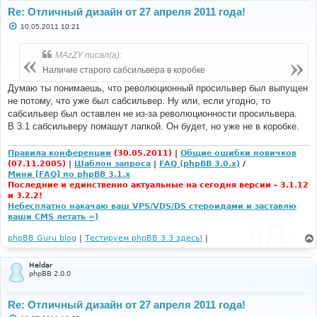
Re: Отличный дизайн от 27 апреля 2011 года!
С
10.05.2011 10:21
о
о
б
MAzZY писал(а):
щ
е
Наличие старого сабсильвера в коробке
н
и
Думаю ты понимаешь, что революционный просильвер был выпущен
е
не потому, что уже был сабсильвер. Ну или, если угодно, то
сабсильвер был оставлен не из-за революционности просильвера.
В 3.1 сабсильверу помашут лапкой. Он будет, но уже не в коробке.
Правила конференции
(30.05.2011)
|
Общие ошибки новичков
(07.11.2005)
|
Шаблон запроса
|
FAQ (phpBB 3.0.x)
/
Мини [FAQ] по phpBB 3.1.x
Последние и единственно актуальные на сегодня версии - 3.1.12
и 3.2.2!
Небесплатно накачаю ваш VPS/VDS/DS стероидами и заставлю
ваши CMS летать =)
phpBB Guru blog
|
Тестируем phpBB 3.3 здесь!
|
Heldar
phpBB 2.0.0
Re: Отличный дизайн от 27 апреля 2011 года!