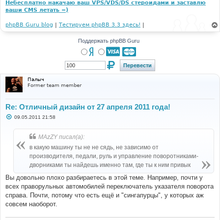
Небесплатно накачаю ваш VPS/VDS/DS стероидами и заставлю
ваши CMS летать =)
phpBB Guru blog
|
Тестируем phpBB 3.3 здесь!
|
Поддержать phpBB Guru
Палыч
Former team member
Re: Отличный дизайн от 27 апреля 2011 года!
С
09.05.2011 21:58
о
о
б
MAzZY писал(а):
щ
е
в какую машину ты не не сядь, не зависимо от
н
производителя, педали, руль и управление поворотниками-
и
е
дворниками ты найдешь именно там, где ты к ним привык
Вы довольно плохо разбираетесь в этой теме. Например, почти у
всех праворульных автомобилей переключатель указателя поворота
справа. Почти, потому что есть ещё и "сингапурцы", у которых аж
совсем наоборот.