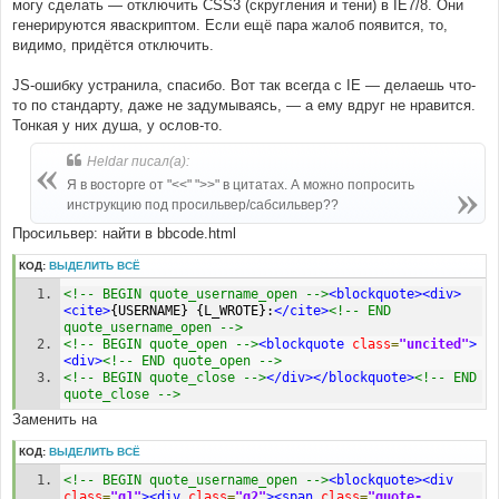
могу сделать — отключить CSS3 (скругления и тени) в IE7/8. Они
генерируются яваскриптом. Если ещё пара жалоб появится, то,
видимо, придётся отключить.
JS-ошибку устранила, спасибо. Вот так всегда с IE — делаешь что-
то по стандарту, даже не задумываясь, — а ему вдруг не нравится.
Тонкая у них душа, у ослов-то.
Heldar писал(а):
Я в восторге от "<<" ">>" в цитатах. А можно попросить
инструкцию под просильвер/сабсильвер??
Просильвер: найти в bbcode.html
КОД:
ВЫДЕЛИТЬ ВСЁ
<!-- BEGIN quote_username_open -->
<blockquote><div>
<cite>
{USERNAME} {L_WROTE}:
</cite>
<!-- END 
quote_username_open -->
<!-- BEGIN quote_open -->
<blockquote
class
=
"uncited"
>
<div>
<!-- END quote_open -->
<!-- BEGIN quote_close -->
</div></blockquote>
<!-- END 
quote_close -->
Заменить на
КОД:
ВЫДЕЛИТЬ ВСЁ
<!-- BEGIN quote_username_open -->
<blockquote><div
class
=
"q1"
><div
class
=
"q2"
><span
class
=
"quote-