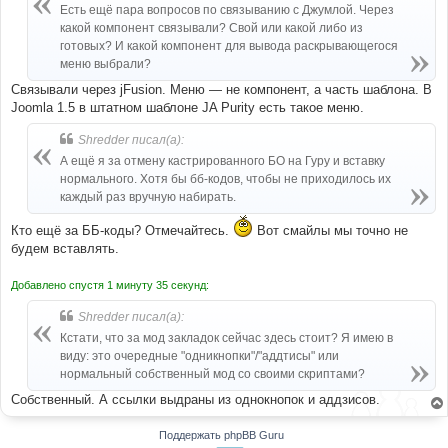
blockquote 
.
q1 
{
/* Cited */
Есть ещё пара вопросов по связыванию с Джумлой. Через
	background
:
 url
(
"{T_THEME_PATH}/images/quote-
какой компонент связывали? Свой или какой либо из
l.png"
)
no
-
repeat 
4px
24px
;
готовых? И какой компонент для вывода раскрывающегося
}
blockquote 
.
q2 
{
меню выбрали?
	min
-
height
:
19px
;
Связывали через jFusion. Меню — не компонент, а часть шаблона. В
	padding
:
7px
27px
7px
32px
;
Joomla 1.5 в штатном шаблоне JA Purity есть такое меню.
	background
:
 url
(
"{T_THEME_PATH}/images/quote-
r.png"
)
no
-
repeat right bottom
;
}
Shredder писал(а):
blockquote blockquote 
{
А ещё я за отмену кастрированного БО на Гуру и вставку
	margin
:
0.6em
0
0
;
нормального. Хотя бы бб-кодов, чтобы не приходилось их
}
каждый раз вручную набирать.
blockquote blockquote
:
first
-
child 
{
	margin
:
0
;
}
Кто ещё за ББ-коды? Отмечайтесь.
Вот смайлы мы точно не
blockquote 
.
quote
-
header 
{
будем вставлять.
	display
:
 block
;
	padding
-
bottom
:
3px
;
Добавлено спустя 1 минуту 35 секунд:
	color
:
#999;
	font
-
style
:
 italic
;
Shredder писал(а):
}
Кстати, что за мод закладок сейчас здесь стоит? Я имею в
виду: это очередные "одникнопки"/"аддтисы" или
нормальный собственный мод со своими скриптами?
Собственный. А ссылки выдраны из однокнопок и аддзисов.
Поддержать phpBB Guru