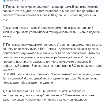
С
10.05.2011 13:03
о
о
1) Переключение минипрофилей - шедевр, самый минималистский
б
вариант что я видел до этого требовал в 5 раз больше действий и
щ
е
соответственно включался раз в 10 дольше. Сильно надеюсь на
н
мод.
и
е
2) быстрая цитата - блеск! освобождаемся от огромной лишней
кнопки и при этом увеличиваем функциональность. Сильно надеюсь
на мод.
3) По громко обсуждаемому вопросу: У себя я переделал обе ссылки
по нику на вставку ника в БО. Логика - одинаковые ссылки должны
действовать одинаково вне зависимости от расположения. Хоть бы
цветом как выделить или курсивом работающий "иначе". Уход в
профиль поставил с аватара, для чего прикрутил рандомный
дефолтный аватар. Все жалобы на непонятки в БО от пользователей
исчезли.
Но ИМХО это вопросы привычки. "Религиозные" вопросы не должны
быть головной болью дизайнера и администратора. Функция есть,
пользоватся ей достаточно удобно.
4) Я в восторге от "<<" ">>" в цитатах. А можно попросить
инструкцию под просильвер/сабсильвер?? Маленькое, почти не
заметное сразу изменение, но читать становится красивее.