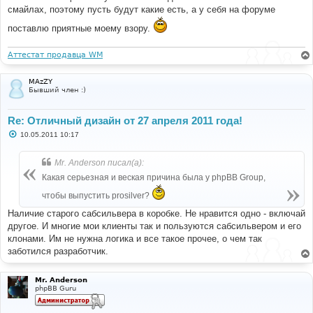
смайлах, поэтому пусть будут какие есть, а у себя на форуме
поставлю приятные моему взору.
Аттестат продавца WM
MAzZY
Бывший член :)
Re: Отличный дизайн от 27 апреля 2011 года!
С
10.05.2011 10:17
о
о
б
Mr. Anderson писал(а):
щ
е
Какая серьезная и веская причина была у phpBB Group,
н
и
чтобы выпустить prosilver?
е
Наличие старого сабсильвера в коробке. Не нравится одно - включай
другое. И многие мои клиенты так и пользуются сабсильвером и его
клонами. Им не нужна логика и все такое прочее, о чем так
заботился разработчик.
Mr. Anderson
phpBB Guru