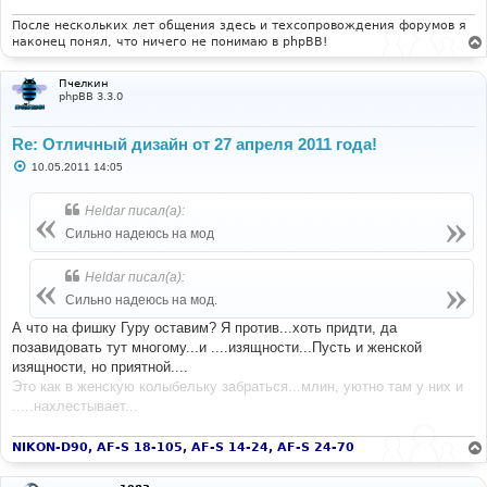
После нескольких лет общения здесь и техсопровождения форумов я
наконец понял, что ничего не понимаю в phpBB!
Пчелкин
phpBB 3.3.0
Re: Отличный дизайн от 27 апреля 2011 года!
С
10.05.2011 14:05
о
о
б
Heldar писал(а):
щ
е
Сильно надеюсь на мод
н
и
е
Heldar писал(а):
Сильно надеюсь на мод.
А что на фишку Гуру оставим? Я против...хоть придти, да
позавидовать тут многому...и ....изящности...Пусть и женской
изящности, но приятной....
Это как в женскую колыбельку забраться...млин, уютно там у них и
.....нахлестывает...
NIKON-D90, AF-S 18-105, AF-S 14-24, AF-S 24-70