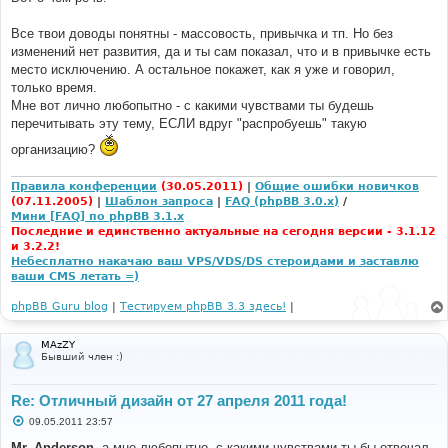
Все твои доводы понятны - массовость, привычка и тп. Но без
изменений нет развития, да и ты сам показал, что и в привычке есть
место исключению. А остальное покажет, как я уже и говорил,
только время.
Мне вот лично любопытно - с какими чувствами ты будешь
перечитывать эту тему, ЕСЛИ вдруг "распробуешь" такую
организацию?
Правила конференции
(30.05.2011)
|
Общие ошибки новичков
(07.11.2005)
|
Шаблон запроса
|
FAQ (phpBB 3.0.x)
/
Мини [FAQ] по phpBB 3.1.x
Последние и единственно актуальные на сегодня версии - 3.1.12
и 3.2.2!
Небесплатно накачаю ваш VPS/VDS/DS стероидами и заставлю
ваши CMS летать =)
phpBB Guru blog
|
Тестируем phpBB 3.3 здесь!
|
MAzZY
Бывший член :)
Re: Отличный дизайн от 27 апреля 2011 года!
С
09.05.2011 23:57
о
о
Mr. Anderson
, а мне любопытно, с какими чувствами ты бы отвечал