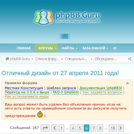
ГЛАВНАЯ
ФОРУМЫ
ФАЙЛЫ
БАЗА ЗНАНИЙ
phpBB Guru
Список форумов
Специальные форумы
Обсуждаем сайт и конференцию
Отличный дизайн от 27 апреля 2011 года!
Правила форума
Местная Конституция
|
Шаблон запроса
|
Документация (phpBB3)
|
Переход на 3.0.6 и выше
|
FAQ-3 (phpbb3)
|
Как задавать вопросы
|
Как устанавливать моды
Ваш вопрос может быть удален без объяснения причин, если на
него есть ответы по приведённым ссылкам (а вы рискуете получить
предупреждение
).
Страница
6
из
18
1
4
5
6
7
8
18
Пред.
След
Сообщений: 267
…
…