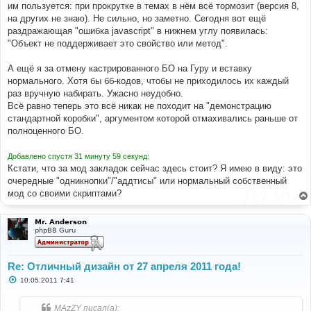
им пользуется: при прокрутке в темах в нём всё тормозит (версия 8,
щ
е
на других не знаю). Не сильно, но заметно. Сегодня вот ещё
н
раздражающая "ошибка javascript" в нижнем углу появилась:
и
е
"Объект не поддерживает это свойство или метод".
А ещё я за отмену кастрированного БО на Гуру и вставку
нормального. Хотя бы бб-кодов, чтобы не приходилось их каждый
раз вручную набирать. Ужасно неудобно.
Всё равно теперь это всё никак не походит на "демонстрацию
стандартной коробки", аргументом которой отмахивались раньше от
полноценного БО.
Добавлено спустя 31 минуту 59 секунд:
Кстати, что за мод закладок сейчас здесь стоит? Я имею в виду: это
очередные "одникнопки"/"аддтисы" или нормальный собственный
мод со своими скриптами?
Mr. Anderson
phpBB Guru
Re: Отличный дизайн от 27 апреля 2011 года!
С
10.05.2011 7:41
о
о
б
MAzZY писал(а):