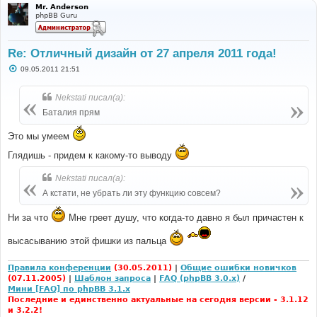
Mr. Anderson
phpBB Guru
Re: Отличный дизайн от 27 апреля 2011 года!
С
09.05.2011 21:51
о
о
б
Nekstati писал(а):
щ
е
Баталия прям
н
и
Это мы умеем
е
Глядишь - придем к какому-то выводу
Nekstati писал(а):
А кстати, не убрать ли эту функцию совсем?
Ни за что
Мне греет душу, что когда-то давно я был причастен к
высасыванию этой фишки из пальца
Правила конференции
(30.05.2011)
|
Общие ошибки новичков
(07.11.2005)
|
Шаблон запроса
|
FAQ (phpBB 3.0.x)
/
Мини [FAQ] по phpBB 3.1.x
Последние и единственно актуальные на сегодня версии - 3.1.12
и 3.2.2!