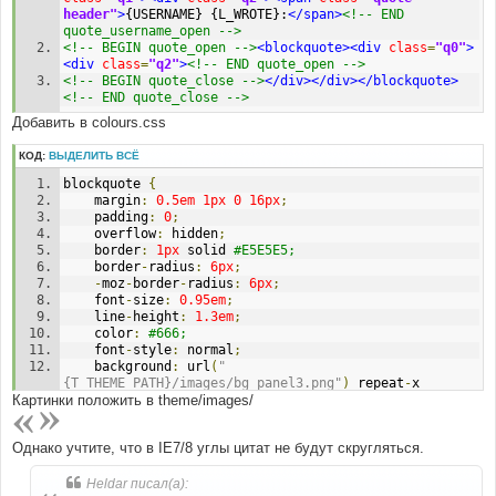
header"
>
{USERNAME} {L_WROTE}:
</span>
<!-- END 
quote_username_open -->
<!-- BEGIN quote_open -->
<blockquote><div
class
=
"q0"
>
<div
class
=
"q2"
>
<!-- END quote_open -->
<!-- BEGIN quote_close -->
</div></div></blockquote>
<!-- END quote_close -->
Добавить в colours.css
КОД:
ВЫДЕЛИТЬ ВСЁ
blockquote 
{
	margin
:
0.5em
1px
0
16px
;
	padding
:
0
;
	overflow
:
 hidden
;
	border
:
1px
 solid 
#E5E5E5;
	border
-
radius
:
6px
;
-
moz
-
border
-
radius
:
6px
;
	font
-
size
:
0.95em
;
	line
-
height
:
1.3em
;
	color
:
#666;
	font
-
style
:
 normal
;
	background
:
 url
(
"
{T_THEME_PATH}/images/bg_panel3.png"
)
 repeat
-
x 
Картинки положить в theme/images/
#F4F8FE;
}
blockquote 
.
q0 
{
/* Uncited */
Однако учтите, что в IE7/8 углы цитат не будут скругляться.
	background
:
 url
(
"{T_THEME_PATH}/images/quote-
l.png"
)
no
-
repeat 
4px
8px
;
}
Heldar писал(а):