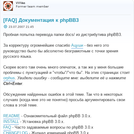
VVVas
Former team member
[FAQ] Документация к phpBB3
С
23.07.2007 21:45
о
о
Пробная попытка перевода папки docs/ из дистрибутива phpBB3.
б
щ
е
За корректуру огромнейшее спасибо
Ацуши
- без него это
н
руководство было бы абсолютно безграмотным с точки зрения
и
е
русского языка.
Скорее всего там очень много опечаток, а так же у меня большие
проблемы с пунктуацией и "чтобы"/"что бы". На этих страницах стоит
orphus
.
Увидели ошибку - сообщите мне: выделите её и нажмите
Ctrl+Enter
.
Обсуждение найденных ошибок в этой теме. Так что в некоторых
случаях (когда мне это не понятно) просьба аргументировать свои
слова в этой теме.
README
- Ознакомительный файл phpBB 3.0.x.
INSTALL
- Установка phpBB 3.0.x.
FAQ
- Часто задаваемые вопросы по phpBB 3.0.x
CHANGELOG
- Журнал изменений phpBB 3.0.x.