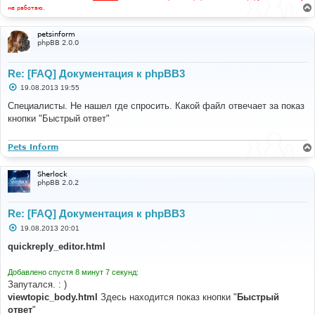
не работаю.
petsinform
phpBB 2.0.0
Re: [FAQ] Документация к phpBB3
С
19.08.2013 19:55
о
о
Специалисты. Не нашел где спросить. Какой файл отвечает за показ
б
кнопки "Быстрый ответ"
щ
е
н
и
Pets Inform
е
Sherlock
phpBB 2.0.2
Re: [FAQ] Документация к phpBB3
С
19.08.2013 20:01
о
о
quickreply_editor.html
б
щ
е
Добавлено спустя 8 минут 7 секунд:
н
Запутался. : )
и
е
viewtopic_body.html
Здесь находится показ кнопки "
Быстрый
ответ
"