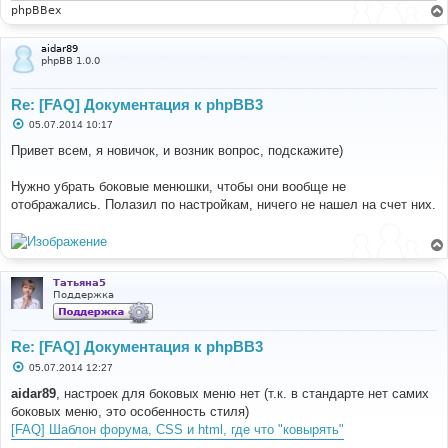
и
phpBBex
е
aidar89
phpBB 1.0.0
Re: [FAQ] Документация к phpBB3
С
05.07.2014 10:17
о
о
Привет всем, я новичок, и возник вопрос, подскажите)
б
щ
е
Нужно убрать боковые менюшки, чтобы они вообще не
н
отображались. Полазил по настройкам, ничего не нашел на счет них.
и
е
Татьяна5
Поддержка
Re: [FAQ] Документация к phpBB3
С
05.07.2014 12:27
о
о
aidar89
, настроек для боковых меню нет (т.к. в стандарте нет самих
б
боковых меню, это особенность стиля)
щ
е
[FAQ] Шаблон форума, CSS и html, где что "ковырять"
н