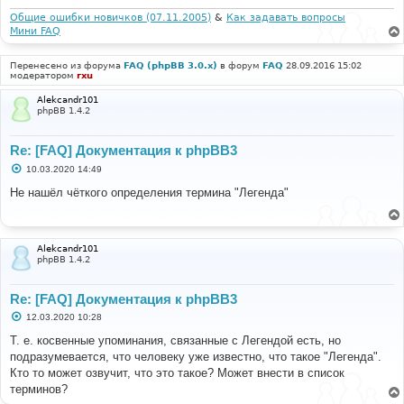
и
е
Общие ошибки новичков (07.11.2005)
&
Как задавать вопросы
Мини FAQ
Перенесено из форума
FAQ (phpBB 3.0.x)
в форум
FAQ
28.09.2016 15:02
модератором
rxu
Alekcandr101
phpBB 1.4.2
Re: [FAQ] Документация к phpBB3
С
10.03.2020 14:49
о
о
Не нашёл чёткого определения термина "Легенда"
б
щ
е
н
и
Alekcandr101
е
phpBB 1.4.2
Re: [FAQ] Документация к phpBB3
С
12.03.2020 10:28
о
о
Т. е. косвенные упоминания, связанные с Легендой есть, но
б
подразумевается, что человеку уже известно, что такое "Легенда".
щ
е
Кто то может озвучит, что это такое? Может внести в список
н
терминов?
и
е