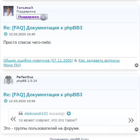
Татьяна5
Поддержка
Re: [FAQ] Документация к phpBB3
С
12.03.2020 10:40
о
о
Просто список чего-либо
б
щ
е
н
и
Общие ошибки новичков (07.11.2005)
&
Как задавать вопросы
е
Мини FAQ
Perfecthus
phpBB 2.0.14
Re: [FAQ] Документация к phpBB3
С
12.03.2020 10:56
о
о
б
Alekcandr101
писал(а):
щ
е
то может озвучит, что это такое?
н
и
Это - группы пользователей на форуме.
е
Поддержать phpBB Guru