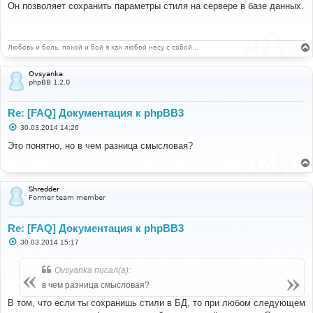
о
Он позволяет сохранить параметры стиля на сервере в базе данных.
б
щ
е
н
и
Любовь и боль, покой и бой я как любой несу с собой…
е
Ovsyanka
phpBB 1.2.0
Re: [FAQ] Документация к phpBB3
С
30.03.2014 14:26
о
о
Это понятно, но в чем разница смысловая?
б
щ
е
н
и
Shredder
е
Former team member
Re: [FAQ] Документация к phpBB3
С
30.03.2014 15:17
о
о
б
Ovsyanka писал(а):
щ
е
в чем разница смысловая?
н
и
В том, что если ты сохранишь стили в БД, то при любом следующем
е