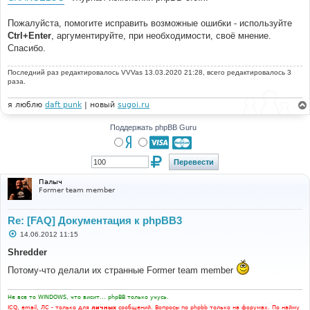
Пожалуйста, помогите исправить возможные ошибки - используйте
Ctrl+Enter
, аргументируйте, при необходимости, своё мнение.
Спасибо.
Последний раз редактировалось
VVVas
13.03.2020 21:28, всего редактировалось 3
раза.
я люблю
daft punk
| новый
sugoi.ru
Поддержать phpBB Guru
Палыч
Former team member
Re: [FAQ] Документация к phpBB3
С
14.06.2012 11:15
о
о
Shredder
б
щ
Потому-что делали их странные Former team member
е
н
и
Не все то WINDOWS, что висит... phpBB только учусь.
е
ICQ, email, ЛС - только для
личных
сообщений. Вопросы по phpbb только на форумах. По найму