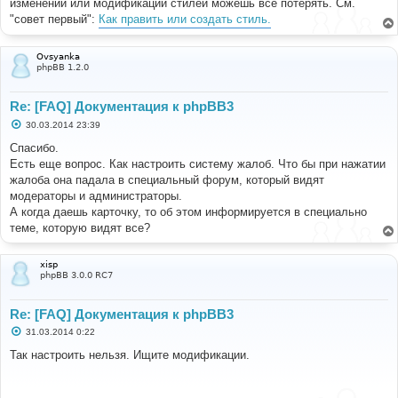
изменении или модификации стилей можешь всё потерять. См.
"совет первый":
Как править или создать стиль.
Ovsyanka
phpBB 1.2.0
Re: [FAQ] Документация к phpBB3
С
30.03.2014 23:39
о
о
Спасибо.
б
Есть еще вопрос. Как настроить систему жалоб. Что бы при нажатии
щ
е
жалоба она падала в специальный форум, который видят
н
модераторы и администраторы.
и
е
А когда даешь карточку, то об этом информируется в специально
теме, которую видят все?
xisp
phpBB 3.0.0 RC7
Re: [FAQ] Документация к phpBB3
С
31.03.2014 0:22
о
о
Так настроить нельзя. Ищите модификации.
б
щ
е
н