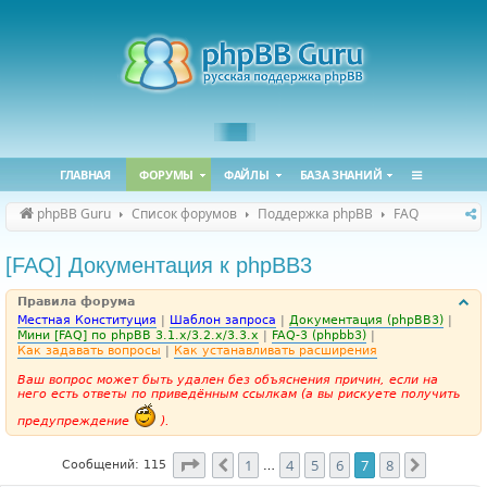
ГЛАВНАЯ
ФОРУМЫ
ФАЙЛЫ
БАЗА ЗНАНИЙ
phpBB Guru
Список форумов
Поддержка phpBB
FAQ
[FAQ] Документация к phpBB3
Правила форума
Местная Конституция
|
Шаблон запроса
|
Документация (phpBB3)
|
Мини [FAQ] по phpBB 3.1.x/3.2.x/3.3.x
|
FAQ-3 (phpbb3)
|
Как задавать вопросы
|
Как устанавливать расширения
Ваш вопрос может быть удален без объяснения причин, если на
него есть ответы по приведённым ссылкам (а вы рискуете получить
предупреждение
).
Страница
7
из
8
1
4
5
6
7
8
Пред.
След.
Сообщений: 115
…