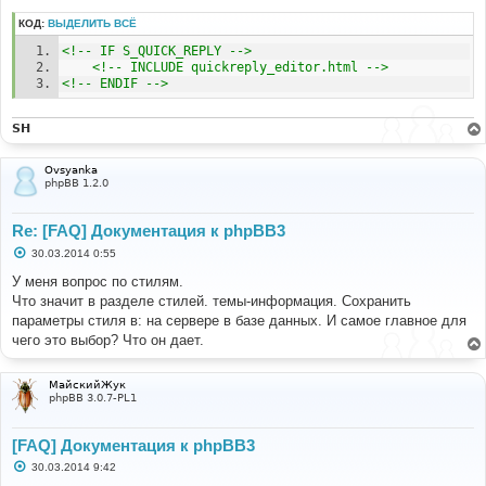
КОД:
ВЫДЕЛИТЬ ВСЁ
<!-- IF S_QUICK_REPLY -->
<!-- INCLUDE quickreply_editor.html -->
<!-- ENDIF -->
SH
Ovsyanka
phpBB 1.2.0
Re: [FAQ] Документация к phpBB3
С
30.03.2014 0:55
о
о
У меня вопрос по стилям.
б
Что значит в разделе стилей. темы-информация. Сохранить
щ
е
параметры стиля в: на сервере в базе данных. И самое главное для
н
чего это выбор? Что он дает.
и
е
МайскийЖук
phpBB 3.0.7-PL1
[FAQ] Документация к phpBB3
С
30.03.2014 9:42
о