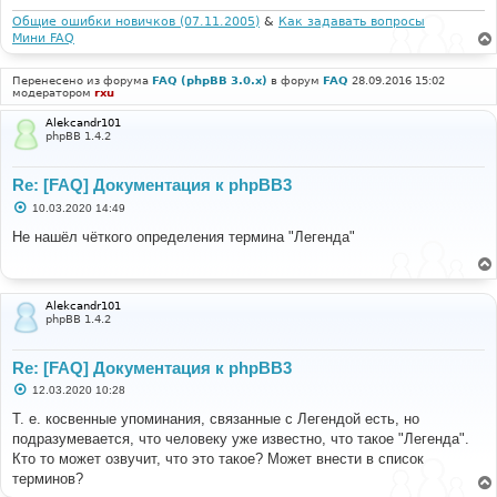
и
е
Общие ошибки новичков (07.11.2005)
&
Как задавать вопросы
Мини FAQ
Перенесено из форума
FAQ (phpBB 3.0.x)
в форум
FAQ
28.09.2016 15:02
модератором
rxu
Alekcandr101
phpBB 1.4.2
Re: [FAQ] Документация к phpBB3
С
10.03.2020 14:49
о
о
Не нашёл чёткого определения термина "Легенда"
б
щ
е
н
и
Alekcandr101
е
phpBB 1.4.2
Re: [FAQ] Документация к phpBB3
С
12.03.2020 10:28
о
о
Т. е. косвенные упоминания, связанные с Легендой есть, но
б
подразумевается, что человеку уже известно, что такое "Легенда".
щ
е
Кто то может озвучит, что это такое? Может внести в список
н
терминов?
и
е