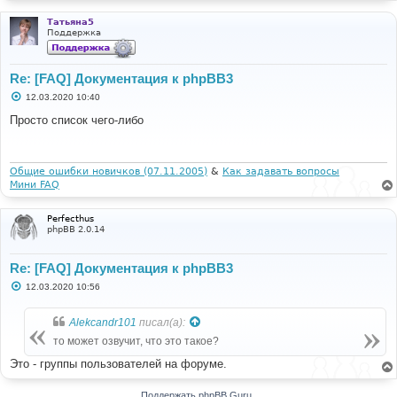
Татьяна5
Поддержка
Re: [FAQ] Документация к phpBB3
С
12.03.2020 10:40
о
о
Просто список чего-либо
б
щ
е
н
и
Общие ошибки новичков (07.11.2005)
&
Как задавать вопросы
е
Мини FAQ
Perfecthus
phpBB 2.0.14
Re: [FAQ] Документация к phpBB3
С
12.03.2020 10:56
о
о
б
Alekcandr101
писал(а):
щ
е
то может озвучит, что это такое?
н
и
Это - группы пользователей на форуме.
е
Поддержать phpBB Guru