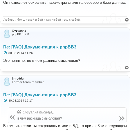
о
Он позволяет сохранить параметры стиля на сервере в базе данных.
б
щ
е
н
и
Любовь и боль, покой и бой я как любой несу с собой…
е
Ovsyanka
phpBB 1.2.0
Re: [FAQ] Документация к phpBB3
С
30.03.2014 14:26
о
о
Это понятно, но в чем разница смысловая?
б
щ
е
н
и
Shredder
е
Former team member
Re: [FAQ] Документация к phpBB3
С
30.03.2014 15:17
о
о
б
Ovsyanka писал(а):
щ
е
в чем разница смысловая?
н
и
В том, что если ты сохранишь стили в БД, то при любом следующем
е