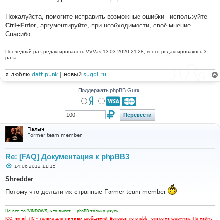
Пожалуйста, помогите исправить возможные ошибки - используйте
Ctrl+Enter
, аргументируйте, при необходимости, своё мнение.
Спасибо.
Последний раз редактировалось
VVVas
13.03.2020 21:28, всего редактировалось 3
раза.
я люблю
daft punk
| новый
sugoi.ru
Поддержать phpBB Guru
Палыч
Former team member
Re: [FAQ] Документация к phpBB3
С
14.06.2012 11:15
о
о
Shredder
б
щ
Потому-что делали их странные Former team member
е
н
и
Не все то WINDOWS, что висит... phpBB только учусь.
е
ICQ, email, ЛС - только для
личных
сообщений. Вопросы по phpbb только на форумах. По найму