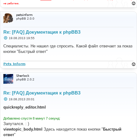
не работаю.
petsinform
phpBB 2.0.0
Re: [FAQ] Документация к phpBB3
С
19.08.2013 19:55
о
о
Специалисты. Не нашел где спросить. Какой файл отвечает за показ
б
кнопки "Быстрый ответ"
щ
е
н
и
Pets Inform
е
Sherlock
phpBB 2.0.2
Re: [FAQ] Документация к phpBB3
С
19.08.2013 20:01
о
о
quickreply_editor.html
б
щ
е
Добавлено спустя 8 минут 7 секунд:
н
Запутался. : )
и
е
viewtopic_body.html
Здесь находится показ кнопки "
Быстрый
ответ
"