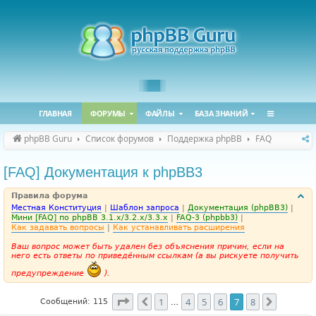
ГЛАВНАЯ
ФОРУМЫ
ФАЙЛЫ
БАЗА ЗНАНИЙ
phpBB Guru
Список форумов
Поддержка phpBB
FAQ
[FAQ] Документация к phpBB3
Правила форума
Местная Конституция
|
Шаблон запроса
|
Документация (phpBB3)
|
Мини [FAQ] по phpBB 3.1.x/3.2.x/3.3.x
|
FAQ-3 (phpbb3)
|
Как задавать вопросы
|
Как устанавливать расширения
Ваш вопрос может быть удален без объяснения причин, если на
него есть ответы по приведённым ссылкам (а вы рискуете получить
предупреждение
).
Страница
7
из
8
1
4
5
6
7
8
Пред.
След.
Сообщений: 115
…