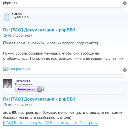
и
phpBBex
е
aidar89
phpBB 1.0.0
Re: [FAQ] Документация к phpBB3
С
05.07.2014 10:17
о
о
Привет всем, я новичок, и возник вопрос, подскажите)
б
щ
е
Нужно убрать боковые менюшки, чтобы они вообще не
н
отображались. Полазил по настройкам, ничего не нашел на счет них.
и
е
Татьяна5
Поддержка
Re: [FAQ] Документация к phpBB3
С
05.07.2014 12:27
о
о
aidar89
, настроек для боковых меню нет (т.к. в стандарте нет самих
б
боковых меню, это особенность стиля)
щ
е
[FAQ] Шаблон форума, CSS и html, где что "ковырять"
н