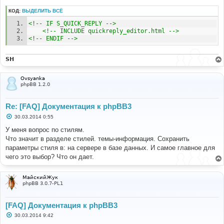
КОД:
ВЫДЕЛИТЬ ВСЁ
<!-- IF S_QUICK_REPLY -->
<!-- INCLUDE quickreply_editor.html -->
<!-- ENDIF -->
SH
Ovsyanka
phpBB 1.2.0
Re: [FAQ] Документация к phpBB3
С
30.03.2014 0:55
о
о
У меня вопрос по стилям.
б
Что значит в разделе стилей. темы-информация. Сохранить
щ
е
параметры стиля в: на сервере в базе данных. И самое главное для
н
чего это выбор? Что он дает.
и
е
МайскийЖук
phpBB 3.0.7-PL1
[FAQ] Документация к phpBB3
С
30.03.2014 9:42
о