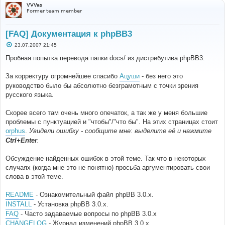
VVVas
Former team member
[FAQ] Документация к phpBB3
С
23.07.2007 21:45
о
о
Пробная попытка перевода папки docs/ из дистрибутива phpBB3.
б
щ
е
За корректуру огромнейшее спасибо
Ацуши
- без него это
н
руководство было бы абсолютно безграмотным с точки зрения
и
е
русского языка.
Скорее всего там очень много опечаток, а так же у меня большие
проблемы с пунктуацией и "чтобы"/"что бы". На этих страницах стоит
orphus
.
Увидели ошибку - сообщите мне: выделите её и нажмите
Ctrl+Enter
.
Обсуждение найденных ошибок в этой теме. Так что в некоторых
случаях (когда мне это не понятно) просьба аргументировать свои
слова в этой теме.
README
- Ознакомительный файл phpBB 3.0.x.
INSTALL
- Установка phpBB 3.0.x.
FAQ
- Часто задаваемые вопросы по phpBB 3.0.x
CHANGELOG
- Журнал изменений phpBB 3.0.x.