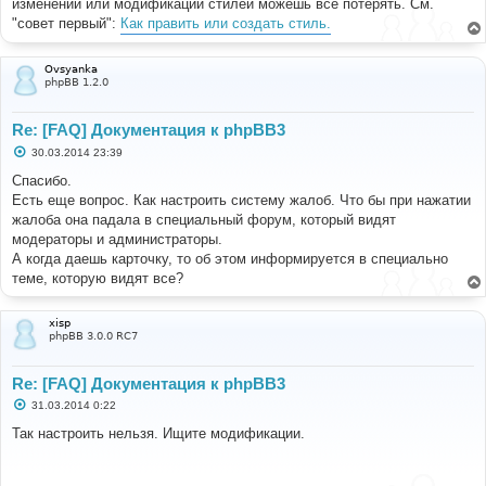
изменении или модификации стилей можешь всё потерять. См.
"совет первый":
Как править или создать стиль.
Ovsyanka
phpBB 1.2.0
Re: [FAQ] Документация к phpBB3
С
30.03.2014 23:39
о
о
Спасибо.
б
Есть еще вопрос. Как настроить систему жалоб. Что бы при нажатии
щ
е
жалоба она падала в специальный форум, который видят
н
модераторы и администраторы.
и
е
А когда даешь карточку, то об этом информируется в специально
теме, которую видят все?
xisp
phpBB 3.0.0 RC7
Re: [FAQ] Документация к phpBB3
С
31.03.2014 0:22
о
о
Так настроить нельзя. Ищите модификации.
б
щ
е
н