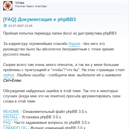
VVVas
Former team member
[FAQ] Документация к phpBB3
С
23.07.2007 21:45
о
о
Пробная попытка перевода папки docs/ из дистрибутива phpBB3.
б
щ
е
За корректуру огромнейшее спасибо
Ацуши
- без него это
н
руководство было бы абсолютно безграмотным с точки зрения
и
е
русского языка.
Скорее всего там очень много опечаток, а так же у меня большие
проблемы с пунктуацией и "чтобы"/"что бы". На этих страницах стоит
orphus
.
Увидели ошибку - сообщите мне: выделите её и нажмите
Ctrl+Enter
.
Обсуждение найденных ошибок в этой теме. Так что в некоторых
случаях (когда мне это не понятно) просьба аргументировать свои
слова в этой теме.
README
- Ознакомительный файл phpBB 3.0.x.
INSTALL
- Установка phpBB 3.0.x.
FAQ
- Часто задаваемые вопросы по phpBB 3.0.x
CHANGELOG
- Журнал изменений phpBB 3.0.x.