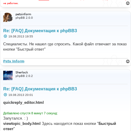
не работаю.
petsinform
phpBB 2.0.0
Re: [FAQ] Документация к phpBB3
С
19.08.2013 19:55
о
о
Специалисты. Не нашел где спросить. Какой файл отвечает за показ
б
кнопки "Быстрый ответ"
щ
е
н
и
Pets Inform
е
Sherlock
phpBB 2.0.2
Re: [FAQ] Документация к phpBB3
С
19.08.2013 20:01
о
о
quickreply_editor.html
б
щ
е
Добавлено спустя 8 минут 7 секунд:
н
Запутался. : )
и
е
viewtopic_body.html
Здесь находится показ кнопки "
Быстрый
ответ
"