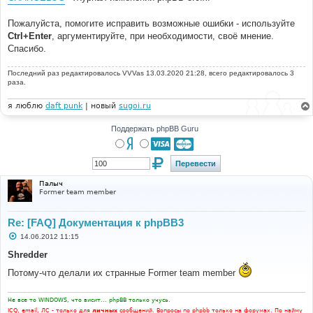
Пожалуйста, помогите исправить возможные ошибки - используйте
Ctrl+Enter
, аргументируйте, при необходимости, своё мнение.
Спасибо.
Последний раз редактировалось
VVVas
13.03.2020 21:28, всего редактировалось 3
раза.
я люблю
daft punk
| новый
sugoi.ru
Поддержать phpBB Guru
Палыч
Former team member
Re: [FAQ] Документация к phpBB3
С
14.06.2012 11:15
о
о
Shredder
б
щ
Потому-что делали их странные Former team member
е
н
и
Не все то WINDOWS, что висит... phpBB только учусь.
е
ICQ, email, ЛС - только для
личных
сообщений. Вопросы по phpbb только на форумах. По найму