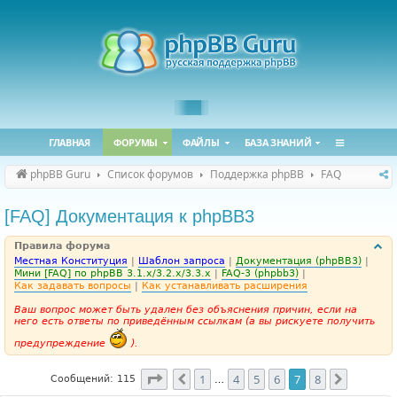
ГЛАВНАЯ
ФОРУМЫ
ФАЙЛЫ
БАЗА ЗНАНИЙ
phpBB Guru
Список форумов
Поддержка phpBB
FAQ
[FAQ] Документация к phpBB3
Правила форума
Местная Конституция
|
Шаблон запроса
|
Документация (phpBB3)
|
Мини [FAQ] по phpBB 3.1.x/3.2.x/3.3.x
|
FAQ-3 (phpbb3)
|
Как задавать вопросы
|
Как устанавливать расширения
Ваш вопрос может быть удален без объяснения причин, если на
него есть ответы по приведённым ссылкам (а вы рискуете получить
предупреждение
).
Страница
7
из
8
1
4
5
6
7
8
Пред.
След.
Сообщений: 115
…