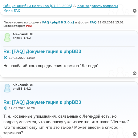
и
е
Общие ошибки новичков (07.11.2005)
&
Как задавать вопросы
Мини FAQ
Перенесено из форума
FAQ (phpBB 3.0.x)
в форум
FAQ
28.09.2016 15:02
модератором
rxu
Alekcandr101
phpBB 1.4.2
Re: [FAQ] Документация к phpBB3
С
10.03.2020 14:49
о
о
Не нашёл чёткого определения термина "Легенда"
б
щ
е
н
и
Alekcandr101
е
phpBB 1.4.2
Re: [FAQ] Документация к phpBB3
С
12.03.2020 10:28
о
о
Т. е. косвенные упоминания, связанные с Легендой есть, но
б
подразумевается, что человеку уже известно, что такое "Легенда".
щ
е
Кто то может озвучит, что это такое? Может внести в список
н
терминов?
и
е