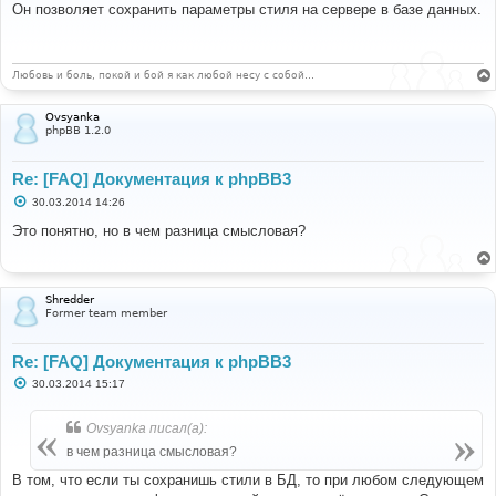
о
Он позволяет сохранить параметры стиля на сервере в базе данных.
б
щ
е
н
и
Любовь и боль, покой и бой я как любой несу с собой…
е
Ovsyanka
phpBB 1.2.0
Re: [FAQ] Документация к phpBB3
С
30.03.2014 14:26
о
о
Это понятно, но в чем разница смысловая?
б
щ
е
н
и
Shredder
е
Former team member
Re: [FAQ] Документация к phpBB3
С
30.03.2014 15:17
о
о
б
Ovsyanka писал(а):
щ
е
в чем разница смысловая?
н
и
В том, что если ты сохранишь стили в БД, то при любом следующем
е