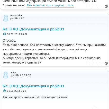
изменении или модификации стилей можешь всё потерять. См.
"совет первый":
Как править или создать стиль.
Ovsyanka
phpBB 1.2.0
Re: [FAQ] Документация к phpBB3
С
30.03.2014 23:39
о
о
Спасибо.
б
Есть еще вопрос. Как настроить систему жалоб. Что бы при нажатии
щ
е
жалоба она падала в специальный форум, который видят
н
модераторы и администраторы.
и
е
А когда даешь карточку, то об этом информируется в специально
теме, которую видят все?
xisp
phpBB 3.0.0 RC7
Re: [FAQ] Документация к phpBB3
С
31.03.2014 0:22
о
о
Так настроить нельзя. Ищите модификации.
б
щ
е
н