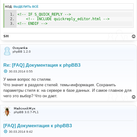
КОД:
ВЫДЕЛИТЬ ВСЁ
<!-- IF S_QUICK_REPLY -->
<!-- INCLUDE quickreply_editor.html -->
<!-- ENDIF -->
SH
Ovsyanka
phpBB 1.2.0
Re: [FAQ] Документация к phpBB3
С
30.03.2014 0:55
о
о
У меня вопрос по стилям.
б
Что значит в разделе стилей. темы-информация. Сохранить
щ
е
параметры стиля в: на сервере в базе данных. И самое главное для
н
чего это выбор? Что он дает.
и
е
МайскийЖук
phpBB 3.0.7-PL1
[FAQ] Документация к phpBB3
С
30.03.2014 9:42
о