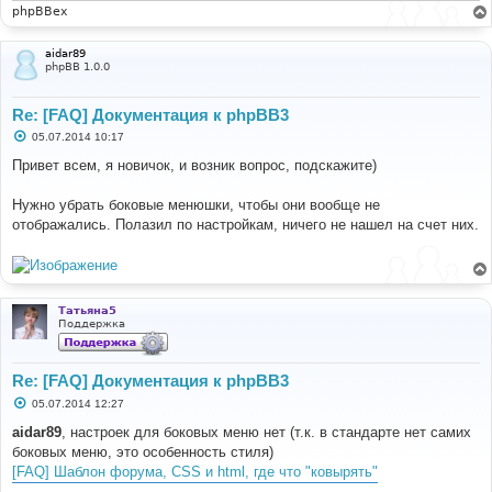
и
phpBBex
е
aidar89
phpBB 1.0.0
Re: [FAQ] Документация к phpBB3
С
05.07.2014 10:17
о
о
Привет всем, я новичок, и возник вопрос, подскажите)
б
щ
е
Нужно убрать боковые менюшки, чтобы они вообще не
н
отображались. Полазил по настройкам, ничего не нашел на счет них.
и
е
Татьяна5
Поддержка
Re: [FAQ] Документация к phpBB3
С
05.07.2014 12:27
о
о
aidar89
, настроек для боковых меню нет (т.к. в стандарте нет самих
б
боковых меню, это особенность стиля)
щ
е
[FAQ] Шаблон форума, CSS и html, где что "ковырять"
н