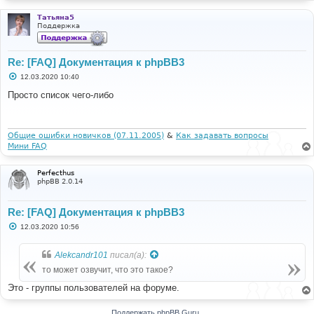
Татьяна5
Поддержка
Re: [FAQ] Документация к phpBB3
С
12.03.2020 10:40
о
о
Просто список чего-либо
б
щ
е
н
и
Общие ошибки новичков (07.11.2005)
&
Как задавать вопросы
е
Мини FAQ
Perfecthus
phpBB 2.0.14
Re: [FAQ] Документация к phpBB3
С
12.03.2020 10:56
о
о
б
Alekcandr101
писал(а):
щ
е
то может озвучит, что это такое?
н
и
Это - группы пользователей на форуме.
е
Поддержать phpBB Guru