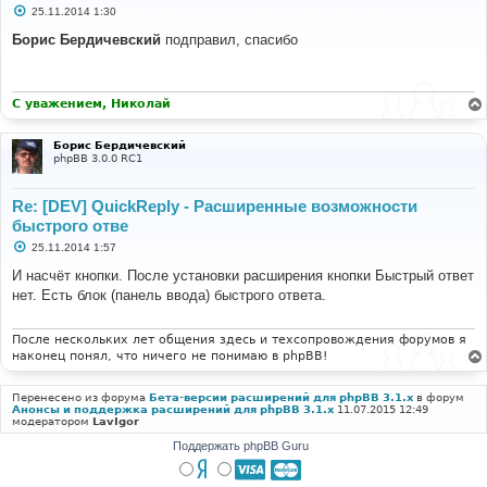
С
25.11.2014 1:30
о
о
Борис Бердичевский
подправил, спасибо
б
щ
е
н
и
С уважением, Николай
е
Борис Бердичевский
phpBB 3.0.0 RC1
Re: [DEV] QuickReply - Расширенные возможности
быстрого отве
С
25.11.2014 1:57
о
о
И насчёт кнопки. После установки расширения кнопки Быстрый ответ
б
нет. Есть блок (панель ввода) быстрого ответа.
щ
е
н
и
После нескольких лет общения здесь и техсопровождения форумов я
е
наконец понял, что ничего не понимаю в phpBB!
Перенесено из форума
Бета-версии расширений для phpBB 3.1.x
в форум
Анонсы и поддержка расширений для phpBB 3.1.x
11.07.2015 12:49
модератором
LavIgor
Поддержать phpBB Guru