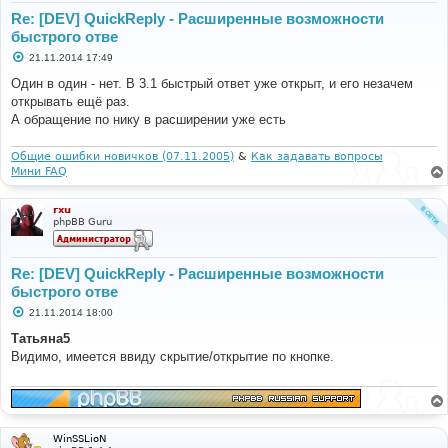
Re: [DEV] QuickReply - Расширенные возможности
быстрого отве
С
21.11.2014 17:49
о
о
Один в один - нет. В 3.1 быстрый ответ уже открыт, и его незачем
б
открывать ещё раз.
щ
е
А обращение по нику в расширении уже есть
н
и
е
Общие ошибки новичков (07.11.2005)
&
Как задавать вопросы
Мини FAQ
rxu
phpBB Guru
Re: [DEV] QuickReply - Расширенные возможности
быстрого отве
С
21.11.2014 18:00
о
о
Татьяна5
б
Видимо, имеется ввиду скрытие/открытие по кнопке.
щ
е
н
и
е
WinSSLioN