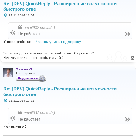
Re: [DEV] QuickReply - Расширенные возможности
быстрого отве
С
21.11.2014 12:54
о
о
б
email932 писал(а):
щ
е
Не работает
н
и
У всех работает.
Как получить поддержку
.
е
За ваши деньги решу ваши проблемы. Стучи в ЛС.
Нет человека - нет проблемы. (c)
Татьяна5
Поддержка
Re: [DEV] QuickReply - Расширенные возможности
быстрого отве
С
21.11.2014 13:21
о
о
б
email932 писал(а):
щ
е
Не работает
н
и
Как именно?
е