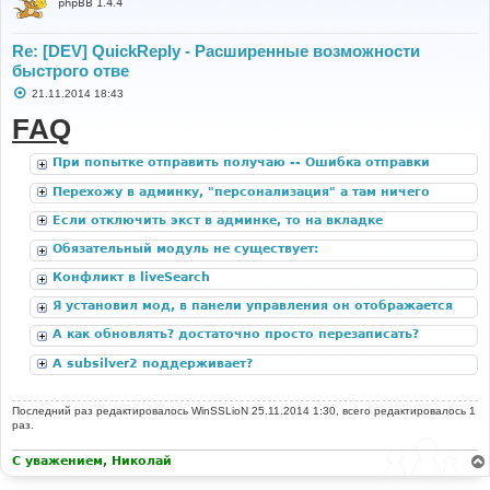
phpBB 1.4.4
Re: [DEV] QuickReply - Расширенные возможности
быстрого отве
С
21.11.2014 18:43
о
о
FAQ
б
щ
е
При попытке отправить получаю -- Ошибка отправки
н
формы. Попробуйте ещё раз.
и
Перехожу в админку, "персонализация" а там ничего
е
нет
Если отключить экст в админке, то на вкладке
"Настройки расширений" остаются странички с модом,
Обязательный модуль не существует:
но полно всяких ошибок из-за отсутствия локализации.
ACP_CAT_DOT_MODS
Конфликт в liveSearch
Я установил мод, в панели управления он отображается
корректно, но при открытии любой темы я не вижу
А как обновлять? достаточно просто перезаписать?
кнопки "быстрый ответ".
А subsilver2 поддерживает?
Последний раз редактировалось
WinSSLioN
25.11.2014 1:30, всего редактировалось 1
раз.
С уважением, Николай