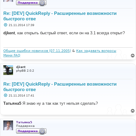
Re: [DEV] QuickReply - Расширенные возможности
быстрого отве
С
21.11.2014 17:39
о
о
djkent
, как открыть быстрый ответ, если он на 3.1 всегда открыт?
б
щ
е
н
и
Общие ошибки новичков (07.11.2005)
&
Как задавать вопросы
е
Мини FAQ
djkent
phpBB 2.0.2
Re: [DEV] QuickReply - Расширенные возможности
быстрого отве
С
21.11.2014 17:41
о
о
Татьяна5
Я знаю ну а так как тут нельзя сделать?
б
щ
е
н
и
Татьяна5
е
Поддержка