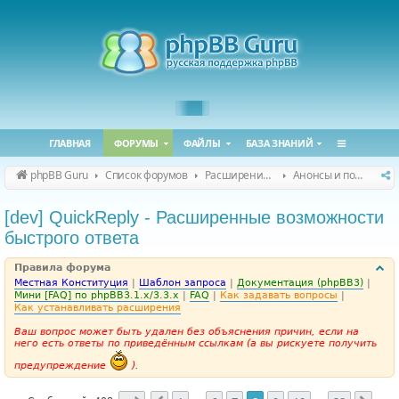
ГЛАВНАЯ
ФОРУМЫ
ФАЙЛЫ
БАЗА ЗНАНИЙ
phpBB Guru
Список форумов
Расширения phpBB
Анонсы и поддержка расширений для phpBB
[dev] QuickReply - Расширенные возможности
быстрого ответа
Правила форума
Местная Конституция
|
Шаблон запроса
|
Документация (phpBB3)
|
Мини [FAQ] по phpBB3.1.x/3.3.x
|
FAQ
|
Как задавать вопросы
|
Как устанавливать расширения
Ваш вопрос может быть удален без объяснения причин, если на
него есть ответы по приведённым ссылкам (а вы рискуете получить
предупреждение
).