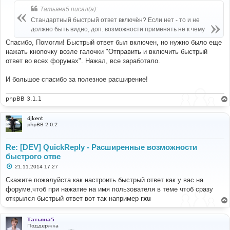
б
Татьяна5 писал(а):
щ
е
Стандартный быстрый ответ включён? Если нет - то и не
н
должно быть видно, доп. возможности применять не к чему
и
е
Спасибо, Помогли! Быстрый ответ был включен, но нужно было еще
нажать кнопочку возле галочки "Отправить и включить быстрый
ответ во всех форумах". Нажал, все заработало.
И большое спасибо за полезное расширение!
phpBB 3.1.1
djkent
phpBB 2.0.2
Re: [DEV] QuickReply - Расширенные возможности
быстрого отве
С
21.11.2014 17:27
о
о
Скажите пожалуйста как настроить быстрый ответ как у вас на
б
форуме,чтоб при нажатие на имя пользователя в теме чтоб сразу
щ
е
открылся быстрый ответ вот так например
rxu
н
и
е
Татьяна5
Поддержка