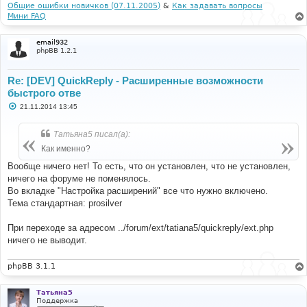
Общие ошибки новичков (07.11.2005)
&
Как задавать вопросы
Мини FAQ
email932
phpBB 1.2.1
Re: [DEV] QuickReply - Расширенные возможности
быстрого отве
С
21.11.2014 13:45
о
о
б
Татьяна5 писал(а):
щ
е
Как именно?
н
и
Вообще ничего нет! То есть, что он установлен, что не установлен,
е
ничего на форуме не поменялось.
Во вкладке "Настройка расширений" все что нужно включено.
Тема стандартная: prosilver
При переходе за адресом ../forum/ext/tatiana5/quickreply/ext.php
ничего не выводит.
phpBB 3.1.1
Татьяна5
Поддержка