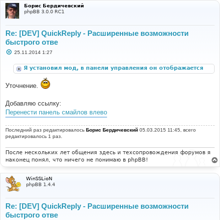
Борис Бердичевский
phpBB 3.0.0 RC1
Re: [DEV] QuickReply - Расширенные возможности
быстрого отве
С
25.11.2014 1:27
о
о
Я установил мод, в панели управления он отображается
б
щ
корректно, но при открытии любой темы я не вижу
е
блока "быстрый ответ".
Уточнение.
н
и
е
Добавляю ссылку:
Перенести панель смайлов влево
Последний раз редактировалось
Борис Бердичевский
05.03.2015 11:45, всего
редактировалось 1 раз.
После нескольких лет общения здесь и техсопровождения форумов я
наконец понял, что ничего не понимаю в phpBB!
WinSSLioN
phpBB 1.4.4
Re: [DEV] QuickReply - Расширенные возможности
быстрого отве