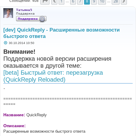
Страница
8
из
28
1
6
7
8
9
10
28
Пред.
След
Сообщений: 408
…
…
Татьяна5
Поддержка
[dev] QuickReply - Расширенные возможности
быстрого ответа
С
30.10.2014 10:50
о
о
Внимание!
б
Поддержка новой версии расширения
щ
е
оказывается в другой теме:
н
и
[beta] Быстрый ответ: перезагрузка
е
(QuickReply Reloaded)
.
=====================================================
=====
Название:
QuickReply
Описание:
Расширенные возможности быстрого ответа