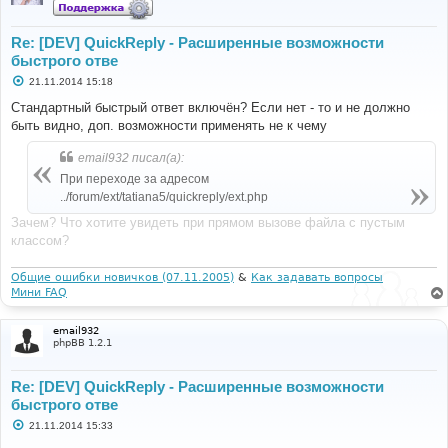
Re: [DEV] QuickReply - Расширенные возможности
быстрого отве
С
21.11.2014 15:18
о
о
Стандартный быстрый ответ включён? Если нет - то и не должно
б
быть видно, доп. возможности применять не к чему
щ
е
н
email932 писал(а):
и
е
При переходе за адресом
../forum/ext/tatiana5/quickreply/ext.php
Зачем? Что хотите увидеть при прямом вызове файла с пустым
классом?
Общие ошибки новичков (07.11.2005)
&
Как задавать вопросы
Мини FAQ
email932
phpBB 1.2.1
Re: [DEV] QuickReply - Расширенные возможности
быстрого отве
С
21.11.2014 15:33
о
о