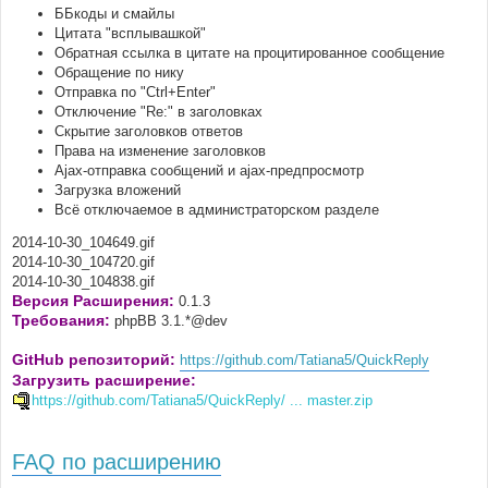
ББкоды и смайлы
Цитата "всплывашкой"
Обратная ссылка в цитате на процитированное сообщение
Обращение по нику
Отправка по "Ctrl+Enter"
Отключение "Re:" в заголовках
Скрытие заголовков ответов
Права на изменение заголовков
Ajax-отправка сообщений и ajax-предпросмотр
Загрузка вложений
Всё отключаемое в администраторском разделе
2014-10-30_104649.gif
2014-10-30_104720.gif
2014-10-30_104838.gif
Версия Расширения:
0.1.3
Требования:
phpBB 3.1.*@dev
GitHub репозиторий:
https://github.com/Tatiana5/QuickReply
Загрузить расширение:
https://github.com/Tatiana5/QuickReply/ ... master.zip
FAQ по расширению