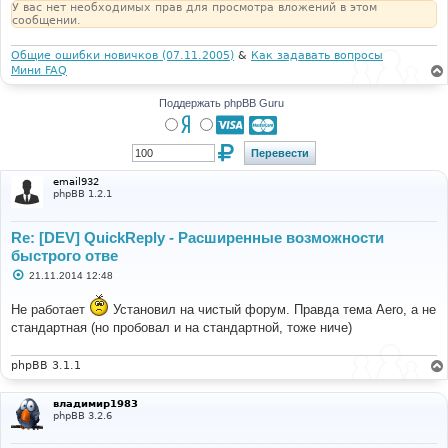
У вас нет необходимых прав для просмотра вложений в этом
сообщении.
Общие ошибки новичков (07.11.2005)
&
Как задавать вопросы
Мини FAQ
Поддержать phpBB Guru
email932
phpBB 1.2.1
Re: [DEV] QuickReply - Расширенные возможности
быстрого отве
С
21.11.2014 12:48
о
о
Не работает
Установил на чистый форум. Правда тема Aero, а не
б
щ
стандартная (но пробовал и на стандартной, тоже ниче)
е
н
и
phpBB 3.1.1
е
владимир1983
phpBB 3.2.6