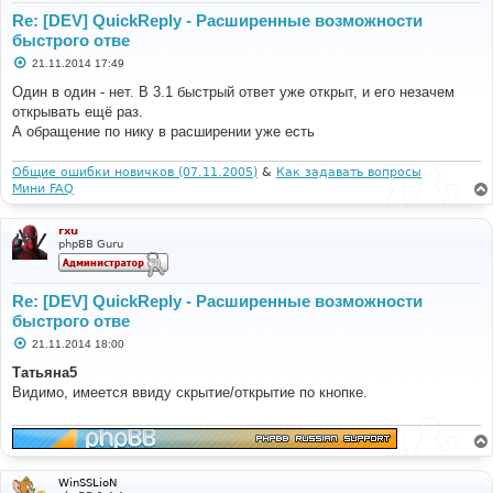
Re: [DEV] QuickReply - Расширенные возможности
быстрого отве
С
21.11.2014 17:49
о
о
Один в один - нет. В 3.1 быстрый ответ уже открыт, и его незачем
б
открывать ещё раз.
щ
е
А обращение по нику в расширении уже есть
н
и
е
Общие ошибки новичков (07.11.2005)
&
Как задавать вопросы
Мини FAQ
rxu
phpBB Guru
Re: [DEV] QuickReply - Расширенные возможности
быстрого отве
С
21.11.2014 18:00
о
о
Татьяна5
б
Видимо, имеется ввиду скрытие/открытие по кнопке.
щ
е
н
и
е
WinSSLioN