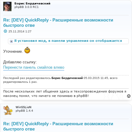
Борис Бердичевский
phpBB 3.0.0 RC1
Re: [DEV] QuickReply - Расширенные возможности
быстрого отве
С
25.11.2014 1:27
о
о
Я установил мод, в панели управления он отображается
б
щ
корректно, но при открытии любой темы я не вижу
е
блока "быстрый ответ".
Уточнение.
н
и
е
Добавляю ссылку:
Перенести панель смайлов влево
Последний раз редактировалось
Борис Бердичевский
05.03.2015 11:45, всего
редактировалось 1 раз.
После нескольких лет общения здесь и техсопровождения форумов я
наконец понял, что ничего не понимаю в phpBB!
WinSSLioN
phpBB 1.4.4
Re: [DEV] QuickReply - Расширенные возможности
быстрого отве