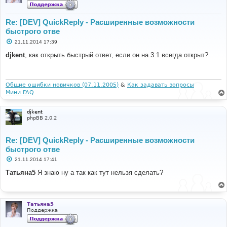
Re: [DEV] QuickReply - Расширенные возможности
быстрого отве
С
21.11.2014 17:39
о
о
djkent
, как открыть быстрый ответ, если он на 3.1 всегда открыт?
б
щ
е
н
и
Общие ошибки новичков (07.11.2005)
&
Как задавать вопросы
е
Мини FAQ
djkent
phpBB 2.0.2
Re: [DEV] QuickReply - Расширенные возможности
быстрого отве
С
21.11.2014 17:41
о
о
Татьяна5
Я знаю ну а так как тут нельзя сделать?
б
щ
е
н
и
Татьяна5
е
Поддержка