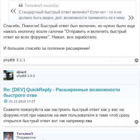
б
Татьяна5 писал(а):
щ
е
Стандартный быстрый ответ включён? Если нет - то и не
н
должно быть видно, доп. возможности применять не к чему
и
е
Спасибо, Помогли! Быстрый ответ был включен, но нужно было еще
нажать кнопочку возле галочки "Отправить и включить быстрый
ответ во всех форумах". Нажал, все заработало.
И большое спасибо за полезное расширение!
phpBB 3.1.1
djkent
phpBB 2.0.2
Re: [DEV] QuickReply - Расширенные возможности
быстрого отве
С
21.11.2014 17:27
о
о
Скажите пожалуйста как настроить быстрый ответ как у вас на
б
форуме,чтоб при нажатие на имя пользователя в теме чтоб сразу
щ
е
открылся быстрый ответ вот так например
rxu
н
и
е
Татьяна5
Поддержка