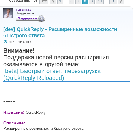
Страница
8
из
28
1
6
7
8
9
10
28
Пред.
След
Сообщений: 408
…
…
Татьяна5
Поддержка
[dev] QuickReply - Расширенные возможности
быстрого ответа
С
30.10.2014 10:50
о
о
Внимание!
б
Поддержка новой версии расширения
щ
е
оказывается в другой теме:
н
и
[beta] Быстрый ответ: перезагрузка
е
(QuickReply Reloaded)
.
=====================================================
=====
Название:
QuickReply
Описание:
Расширенные возможности быстрого ответа