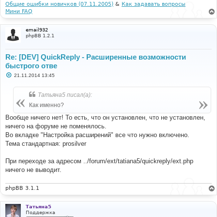
Общие ошибки новичков (07.11.2005)
&
Как задавать вопросы
Мини FAQ
email932
phpBB 1.2.1
Re: [DEV] QuickReply - Расширенные возможности
быстрого отве
С
21.11.2014 13:45
о
о
б
Татьяна5 писал(а):
щ
е
Как именно?
н
и
Вообще ничего нет! То есть, что он установлен, что не установлен,
е
ничего на форуме не поменялось.
Во вкладке "Настройка расширений" все что нужно включено.
Тема стандартная: prosilver
При переходе за адресом ../forum/ext/tatiana5/quickreply/ext.php
ничего не выводит.
phpBB 3.1.1
Татьяна5
Поддержка