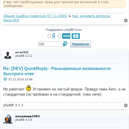
У вас нет необходимых прав для просмотра вложений в этом
сообщении.
Общие ошибки новичков (07.11.2005)
&
Как задавать вопросы
Мини FAQ
Поддержать phpBB Guru
email932
phpBB 1.2.1
Re: [DEV] QuickReply - Расширенные возможности
быстрого отве
С
21.11.2014 12:48
о
о
Не работает
Установил на чистый форум. Правда тема Aero, а не
б
щ
стандартная (но пробовал и на стандартной, тоже ниче)
е
н
и
phpBB 3.1.1
е
владимир1983
phpBB 3.2.6