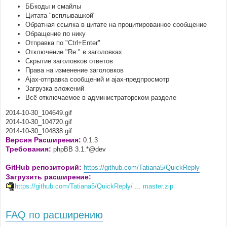
ББкоды и смайлы
Цитата "всплывашкой"
Обратная ссылка в цитате на процитированное сообщение
Обращение по нику
Отправка по "Ctrl+Enter"
Отключение "Re:" в заголовках
Скрытие заголовков ответов
Права на изменение заголовков
Ajax-отправка сообщений и ajax-предпросмотр
Загрузка вложений
Всё отключаемое в администраторском разделе
2014-10-30_104649.gif
2014-10-30_104720.gif
2014-10-30_104838.gif
Версия Расширения:
0.1.3
Требования:
phpBB 3.1.*@dev
GitHub репозиторий:
https://github.com/Tatiana5/QuickReply
Загрузить расширение:
https://github.com/Tatiana5/QuickReply/ ... master.zip
FAQ по расширению