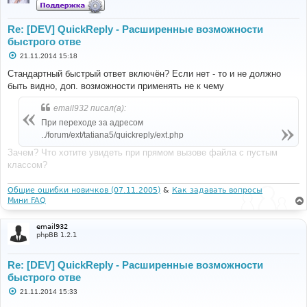
Re: [DEV] QuickReply - Расширенные возможности
быстрого отве
С
21.11.2014 15:18
о
о
Стандартный быстрый ответ включён? Если нет - то и не должно
б
быть видно, доп. возможности применять не к чему
щ
е
н
email932 писал(а):
и
е
При переходе за адресом
../forum/ext/tatiana5/quickreply/ext.php
Зачем? Что хотите увидеть при прямом вызове файла с пустым
классом?
Общие ошибки новичков (07.11.2005)
&
Как задавать вопросы
Мини FAQ
email932
phpBB 1.2.1
Re: [DEV] QuickReply - Расширенные возможности
быстрого отве
С
21.11.2014 15:33
о
о