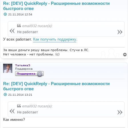
Re: [DEV] QuickReply - Расширенные возможности
быстрого отве
С
21.11.2014 12:54
о
о
б
email932 писал(а):
щ
е
Не работает
н
и
У всех работает.
Как получить поддержку
.
е
За ваши деньги решу ваши проблемы. Стучи в ЛС.
Нет человека - нет проблемы. (c)
Татьяна5
Поддержка
Re: [DEV] QuickReply - Расширенные возможности
быстрого отве
С
21.11.2014 13:21
о
о
б
email932 писал(а):
щ
е
Не работает
н
и
Как именно?
е