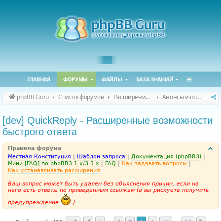
ГЛАВНАЯ
ФОРУМЫ
ФАЙЛЫ
БАЗА ЗНАНИЙ
phpBB Guru
Список форумов
Расширения phpBB
Анонсы и поддержка расширений для phpBB
[dev] QuickReply - Расширенные возможности
быстрого ответа
Правила форума
Местная Конституция
|
Шаблон запроса
|
Документация (phpBB3)
|
Мини [FAQ] по phpBB3.1.x/3.3.x
|
FAQ
|
Как задавать вопросы
|
Как устанавливать расширения
Ваш вопрос может быть удален без объяснения причин, если на
него есть ответы по приведённым ссылкам (а вы рискуете получить
предупреждение
).