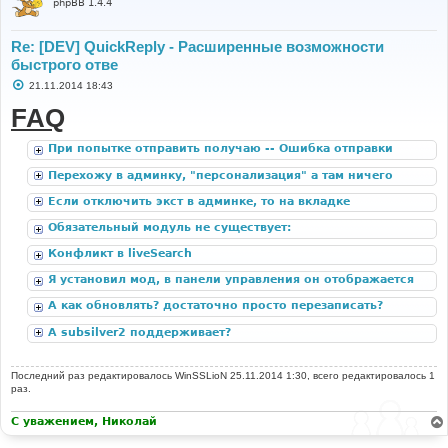
phpBB 1.4.4
Re: [DEV] QuickReply - Расширенные возможности
быстрого отве
С
21.11.2014 18:43
о
о
FAQ
б
щ
е
При попытке отправить получаю -- Ошибка отправки
н
формы. Попробуйте ещё раз.
и
Перехожу в админку, "персонализация" а там ничего
е
нет
Если отключить экст в админке, то на вкладке
"Настройки расширений" остаются странички с модом,
Обязательный модуль не существует:
но полно всяких ошибок из-за отсутствия локализации.
ACP_CAT_DOT_MODS
Конфликт в liveSearch
Я установил мод, в панели управления он отображается
корректно, но при открытии любой темы я не вижу
А как обновлять? достаточно просто перезаписать?
кнопки "быстрый ответ".
А subsilver2 поддерживает?
Последний раз редактировалось
WinSSLioN
25.11.2014 1:30, всего редактировалось 1
раз.
С уважением, Николай