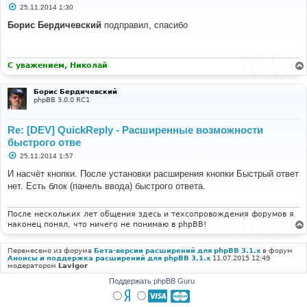
С
25.11.2014 1:30
о
о
Борис Бердичевский
подправил, спасибо
б
щ
е
н
и
С уважением, Николай
е
Борис Бердичевский
phpBB 3.0.0 RC1
Re: [DEV] QuickReply - Расширенные возможности
быстрого отве
С
25.11.2014 1:57
о
о
И насчёт кнопки. После установки расширения кнопки Быстрый ответ
б
нет. Есть блок (панель ввода) быстрого ответа.
щ
е
н
и
После нескольких лет общения здесь и техсопровождения форумов я
е
наконец понял, что ничего не понимаю в phpBB!
Перенесено из форума
Бета-версии расширений для phpBB 3.1.x
в форум
Анонсы и поддержка расширений для phpBB 3.1.x
11.07.2015 12:49
модератором
LavIgor
Поддержать phpBB Guru