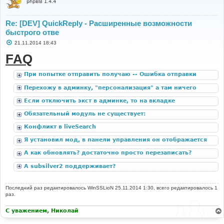
phpBB 1.4.4
Re: [DEV] QuickReply - Расширенные возможности
быстрого отве
С
21.11.2014 18:43
о
о
FAQ
б
щ
е
При попытке отправить получаю -- Ошибка отправки
н
формы. Попробуйте ещё раз.
и
Перехожу в админку, "персонализация" а там ничего
е
нет
Если отключить экст в админке, то на вкладке
"Настройки расширений" остаются странички с модом,
Обязательный модуль не существует:
но полно всяких ошибок из-за отсутствия локализации.
ACP_CAT_DOT_MODS
Конфликт в liveSearch
Я установил мод, в панели управления он отображается
корректно, но при открытии любой темы я не вижу
А как обновлять? достаточно просто перезаписать?
кнопки "быстрый ответ".
А subsilver2 поддерживает?
Последний раз редактировалось
WinSSLioN
25.11.2014 1:30, всего редактировалось 1
раз.
С уважением, Николай