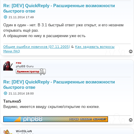
Re: [DEV] QuickReply - Расширенные возможности
быстрого отве
С
21.11.2014 17:49
о
о
Один в один - нет. В 3.1 быстрый ответ уже открыт, и его незачем
б
открывать ещё раз.
щ
е
А обращение по нику в расширении уже есть
н
и
е
Общие ошибки новичков (07.11.2005)
&
Как задавать вопросы
Мини FAQ
rxu
phpBB Guru
Re: [DEV] QuickReply - Расширенные возможности
быстрого отве
С
21.11.2014 18:00
о
о
Татьяна5
б
Видимо, имеется ввиду скрытие/открытие по кнопке.
щ
е
н
и
е
WinSSLioN