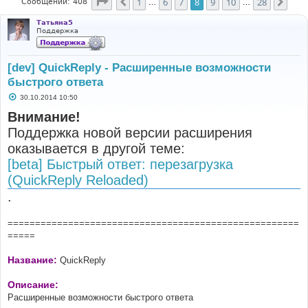
Страница
8
из
28
1
6
7
8
9
10
28
Пред.
След
Сообщений: 408
…
…
Татьяна5
Поддержка
[dev] QuickReply - Расширенные возможности
быстрого ответа
С
30.10.2014 10:50
о
о
Внимание!
б
Поддержка новой версии расширения
щ
е
оказывается в другой теме:
н
и
[beta] Быстрый ответ: перезагрузка
е
(QuickReply Reloaded)
.
=====================================================
=====
Название:
QuickReply
Описание:
Расширенные возможности быстрого ответа