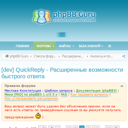
ГЛАВНАЯ
ФОРУМЫ
ФАЙЛЫ
БАЗА ЗНАНИЙ
phpBB Guru
Список форумов
Расширения phpBB
Анонсы и поддержка расширений для phpBB
[dev] QuickReply - Расширенные возможности
быстрого ответа
Правила форума
Местная Конституция
|
Шаблон запроса
|
Документация (phpBB3)
|
Мини [FAQ] по phpBB3.1.x/3.3.x
|
FAQ
|
Как задавать вопросы
|
Как устанавливать расширения
Ваш вопрос может быть удален без объяснения причин, если на
него есть ответы по приведённым ссылкам (а вы рискуете получить
предупреждение
).