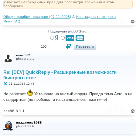
У вас нет необходимых прав для просмотра вложений в этом
сообщении.
Общие ошибки новичков (07.11.2005)
&
Как задавать вопросы
Мини FAQ
Поддержать phpBB Guru
email932
phpBB 1.2.1
Re: [DEV] QuickReply - Расширенные возможности
быстрого отве
С
21.11.2014 12:48
о
о
Не работает
Установил на чистый форум. Правда тема Aero, а не
б
щ
стандартная (но пробовал и на стандартной, тоже ниче)
е
н
и
phpBB 3.1.1
е
владимир1983
phpBB 3.2.6