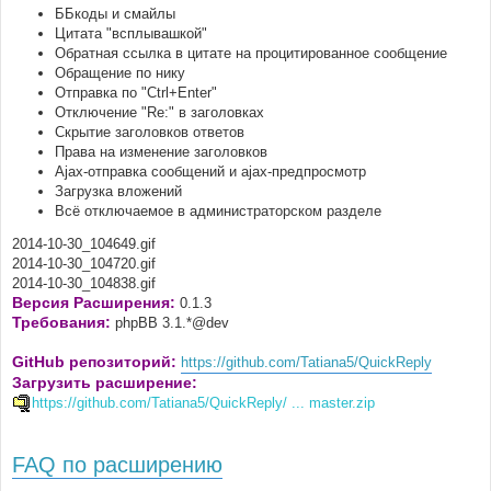
ББкоды и смайлы
Цитата "всплывашкой"
Обратная ссылка в цитате на процитированное сообщение
Обращение по нику
Отправка по "Ctrl+Enter"
Отключение "Re:" в заголовках
Скрытие заголовков ответов
Права на изменение заголовков
Ajax-отправка сообщений и ajax-предпросмотр
Загрузка вложений
Всё отключаемое в администраторском разделе
2014-10-30_104649.gif
2014-10-30_104720.gif
2014-10-30_104838.gif
Версия Расширения:
0.1.3
Требования:
phpBB 3.1.*@dev
GitHub репозиторий:
https://github.com/Tatiana5/QuickReply
Загрузить расширение:
https://github.com/Tatiana5/QuickReply/ ... master.zip
FAQ по расширению