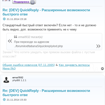
Re: [DEV] QuickReply - Расширенные возможности
быстрого отве
С
21.11.2014 15:18
о
о
Стандартный быстрый ответ включён? Если нет - то и не должно
б
быть видно, доп. возможности применять не к чему
щ
е
н
email932 писал(а):
и
е
При переходе за адресом
../forum/ext/tatiana5/quickreply/ext.php
Зачем? Что хотите увидеть при прямом вызове файла с пустым
классом?
Общие ошибки новичков (07.11.2005)
&
Как задавать вопросы
Мини FAQ
email932
phpBB 1.2.1
Re: [DEV] QuickReply - Расширенные возможности
быстрого отве
С
21.11.2014 15:33
о
о