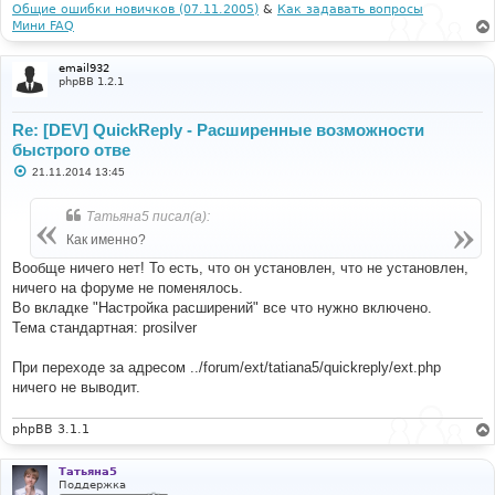
Общие ошибки новичков (07.11.2005)
&
Как задавать вопросы
Мини FAQ
email932
phpBB 1.2.1
Re: [DEV] QuickReply - Расширенные возможности
быстрого отве
С
21.11.2014 13:45
о
о
б
Татьяна5 писал(а):
щ
е
Как именно?
н
и
Вообще ничего нет! То есть, что он установлен, что не установлен,
е
ничего на форуме не поменялось.
Во вкладке "Настройка расширений" все что нужно включено.
Тема стандартная: prosilver
При переходе за адресом ../forum/ext/tatiana5/quickreply/ext.php
ничего не выводит.
phpBB 3.1.1
Татьяна5
Поддержка