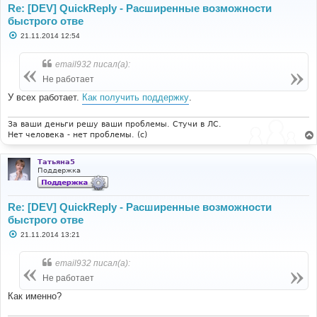
Re: [DEV] QuickReply - Расширенные возможности
быстрого отве
С
21.11.2014 12:54
о
о
б
email932 писал(а):
щ
е
Не работает
н
и
У всех работает.
Как получить поддержку
.
е
За ваши деньги решу ваши проблемы. Стучи в ЛС.
Нет человека - нет проблемы. (c)
Татьяна5
Поддержка
Re: [DEV] QuickReply - Расширенные возможности
быстрого отве
С
21.11.2014 13:21
о
о
б
email932 писал(а):
щ
е
Не работает
н
и
Как именно?
е