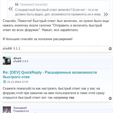
б
Татьяна5 писал(а):
щ
е
Стандартный быстрый ответ включён? Если нет - то и не
н
должно быть видно, доп. возможности применять не к чему
и
е
Спасибо, Помогли! Быстрый ответ был включен, но нужно было еще
нажать кнопочку возле галочки "Отправить и включить быстрый
ответ во всех форумах". Нажал, все заработало.
И большое спасибо за полезное расширение!
phpBB 3.1.1
djkent
phpBB 2.0.2
Re: [DEV] QuickReply - Расширенные возможности
быстрого отве
С
21.11.2014 17:27
о
о
Скажите пожалуйста как настроить быстрый ответ как у вас на
б
форуме,чтоб при нажатие на имя пользователя в теме чтоб сразу
щ
е
открылся быстрый ответ вот так например
rxu
н
и
е
Татьяна5
Поддержка