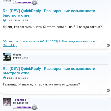
Re: [DEV] QuickReply - Расширенные возможности
быстрого отве
С
21.11.2014 17:39
о
о
djkent
, как открыть быстрый ответ, если он на 3.1 всегда открыт?
б
щ
е
н
и
Общие ошибки новичков (07.11.2005)
&
Как задавать вопросы
е
Мини FAQ
djkent
phpBB 2.0.2
Re: [DEV] QuickReply - Расширенные возможности
быстрого отве
С
21.11.2014 17:41
о
о
Татьяна5
Я знаю ну а так как тут нельзя сделать?
б
щ
е
н
и
Татьяна5
е
Поддержка