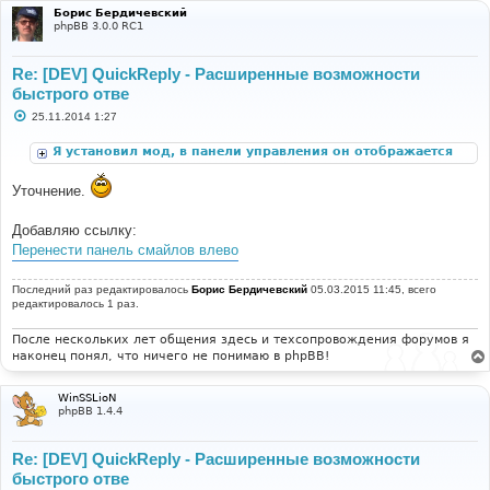
Борис Бердичевский
phpBB 3.0.0 RC1
Re: [DEV] QuickReply - Расширенные возможности
быстрого отве
С
25.11.2014 1:27
о
о
Я установил мод, в панели управления он отображается
б
щ
корректно, но при открытии любой темы я не вижу
е
блока "быстрый ответ".
Уточнение.
н
и
е
Добавляю ссылку:
Перенести панель смайлов влево
Последний раз редактировалось
Борис Бердичевский
05.03.2015 11:45, всего
редактировалось 1 раз.
После нескольких лет общения здесь и техсопровождения форумов я
наконец понял, что ничего не понимаю в phpBB!
WinSSLioN
phpBB 1.4.4
Re: [DEV] QuickReply - Расширенные возможности
быстрого отве