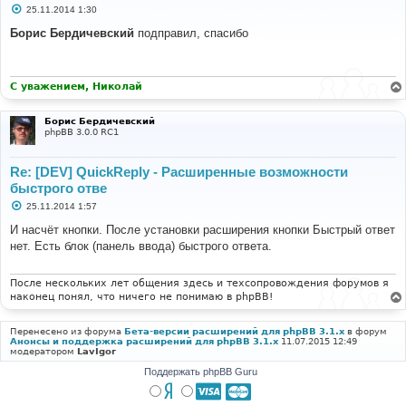
С
25.11.2014 1:30
о
о
Борис Бердичевский
подправил, спасибо
б
щ
е
н
и
С уважением, Николай
е
Борис Бердичевский
phpBB 3.0.0 RC1
Re: [DEV] QuickReply - Расширенные возможности
быстрого отве
С
25.11.2014 1:57
о
о
И насчёт кнопки. После установки расширения кнопки Быстрый ответ
б
нет. Есть блок (панель ввода) быстрого ответа.
щ
е
н
и
После нескольких лет общения здесь и техсопровождения форумов я
е
наконец понял, что ничего не понимаю в phpBB!
Перенесено из форума
Бета-версии расширений для phpBB 3.1.x
в форум
Анонсы и поддержка расширений для phpBB 3.1.x
11.07.2015 12:49
модератором
LavIgor
Поддержать phpBB Guru