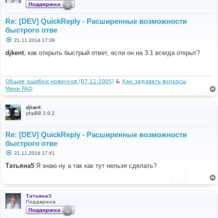
Re: [DEV] QuickReply - Расширенные возможности
быстрого отве
С
21.11.2014 17:39
о
о
djkent
, как открыть быстрый ответ, если он на 3.1 всегда открыт?
б
щ
е
н
и
Общие ошибки новичков (07.11.2005)
&
Как задавать вопросы
е
Мини FAQ
djkent
phpBB 2.0.2
Re: [DEV] QuickReply - Расширенные возможности
быстрого отве
С
21.11.2014 17:41
о
о
Татьяна5
Я знаю ну а так как тут нельзя сделать?
б
щ
е
н
и
Татьяна5
е
Поддержка