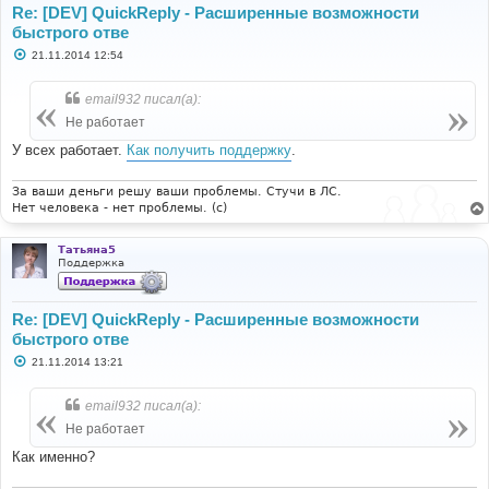
Re: [DEV] QuickReply - Расширенные возможности
быстрого отве
С
21.11.2014 12:54
о
о
б
email932 писал(а):
щ
е
Не работает
н
и
У всех работает.
Как получить поддержку
.
е
За ваши деньги решу ваши проблемы. Стучи в ЛС.
Нет человека - нет проблемы. (c)
Татьяна5
Поддержка
Re: [DEV] QuickReply - Расширенные возможности
быстрого отве
С
21.11.2014 13:21
о
о
б
email932 писал(а):
щ
е
Не работает
н
и
Как именно?
е