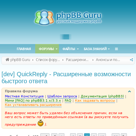
ГЛАВНАЯ
ФОРУМЫ
ФАЙЛЫ
БАЗА ЗНАНИЙ
phpBB Guru
Список форумов
Расширения phpBB
Анонсы и поддержка расширений для phpBB
[dev] QuickReply - Расширенные возможности
быстрого ответа
Правила форума
Местная Конституция
|
Шаблон запроса
|
Документация (phpBB3)
|
Мини [FAQ] по phpBB3.1.x/3.3.x
|
FAQ
|
Как задавать вопросы
|
Как устанавливать расширения
Ваш вопрос может быть удален без объяснения причин, если на
него есть ответы по приведённым ссылкам (а вы рискуете получить
предупреждение
).