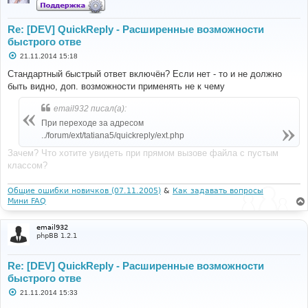
Re: [DEV] QuickReply - Расширенные возможности
быстрого отве
С
21.11.2014 15:18
о
о
Стандартный быстрый ответ включён? Если нет - то и не должно
б
быть видно, доп. возможности применять не к чему
щ
е
н
email932 писал(а):
и
е
При переходе за адресом
../forum/ext/tatiana5/quickreply/ext.php
Зачем? Что хотите увидеть при прямом вызове файла с пустым
классом?
Общие ошибки новичков (07.11.2005)
&
Как задавать вопросы
Мини FAQ
email932
phpBB 1.2.1
Re: [DEV] QuickReply - Расширенные возможности
быстрого отве
С
21.11.2014 15:33
о
о