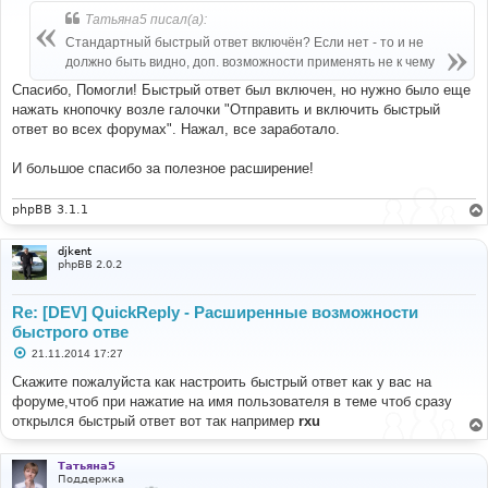
б
Татьяна5 писал(а):
щ
е
Стандартный быстрый ответ включён? Если нет - то и не
н
должно быть видно, доп. возможности применять не к чему
и
е
Спасибо, Помогли! Быстрый ответ был включен, но нужно было еще
нажать кнопочку возле галочки "Отправить и включить быстрый
ответ во всех форумах". Нажал, все заработало.
И большое спасибо за полезное расширение!
phpBB 3.1.1
djkent
phpBB 2.0.2
Re: [DEV] QuickReply - Расширенные возможности
быстрого отве
С
21.11.2014 17:27
о
о
Скажите пожалуйста как настроить быстрый ответ как у вас на
б
форуме,чтоб при нажатие на имя пользователя в теме чтоб сразу
щ
е
открылся быстрый ответ вот так например
rxu
н
и
е
Татьяна5
Поддержка