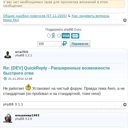
У вас нет необходимых прав для просмотра вложений в этом
сообщении.
Общие ошибки новичков (07.11.2005)
&
Как задавать вопросы
Мини FAQ
Поддержать phpBB Guru
email932
phpBB 1.2.1
Re: [DEV] QuickReply - Расширенные возможности
быстрого отве
С
21.11.2014 12:48
о
о
Не работает
Установил на чистый форум. Правда тема Aero, а не
б
щ
стандартная (но пробовал и на стандартной, тоже ниче)
е
н
и
phpBB 3.1.1
е
владимир1983
phpBB 3.2.6