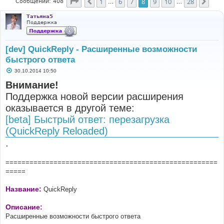
Страница
8
из
28
1
6
7
8
9
10
28
Пред.
След
Сообщений: 408
…
…
Татьяна5
Поддержка
[dev] QuickReply - Расширенные возможности
быстрого ответа
С
30.10.2014 10:50
о
о
Внимание!
б
Поддержка новой версии расширения
щ
е
оказывается в другой теме:
н
и
[beta] Быстрый ответ: перезагрузка
е
(QuickReply Reloaded)
.
=====================================================
=====
Название:
QuickReply
Описание:
Расширенные возможности быстрого ответа