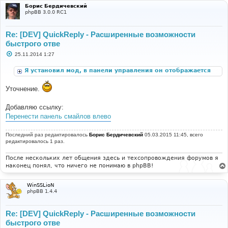
Борис Бердичевский
phpBB 3.0.0 RC1
Re: [DEV] QuickReply - Расширенные возможности
быстрого отве
С
25.11.2014 1:27
о
о
Я установил мод, в панели управления он отображается
б
щ
корректно, но при открытии любой темы я не вижу
е
блока "быстрый ответ".
Уточнение.
н
и
е
Добавляю ссылку:
Перенести панель смайлов влево
Последний раз редактировалось
Борис Бердичевский
05.03.2015 11:45, всего
редактировалось 1 раз.
После нескольких лет общения здесь и техсопровождения форумов я
наконец понял, что ничего не понимаю в phpBB!
WinSSLioN
phpBB 1.4.4
Re: [DEV] QuickReply - Расширенные возможности
быстрого отве