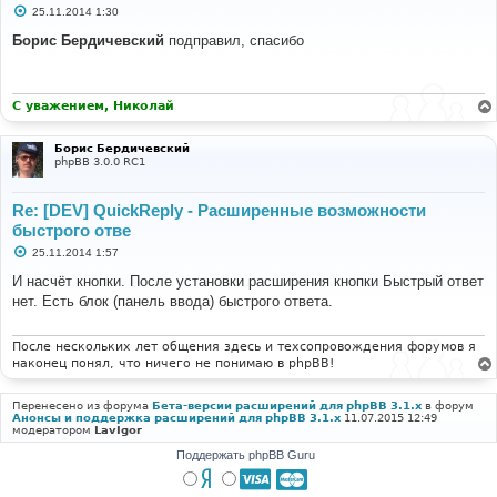
С
25.11.2014 1:30
о
о
Борис Бердичевский
подправил, спасибо
б
щ
е
н
и
С уважением, Николай
е
Борис Бердичевский
phpBB 3.0.0 RC1
Re: [DEV] QuickReply - Расширенные возможности
быстрого отве
С
25.11.2014 1:57
о
о
И насчёт кнопки. После установки расширения кнопки Быстрый ответ
б
нет. Есть блок (панель ввода) быстрого ответа.
щ
е
н
и
После нескольких лет общения здесь и техсопровождения форумов я
е
наконец понял, что ничего не понимаю в phpBB!
Перенесено из форума
Бета-версии расширений для phpBB 3.1.x
в форум
Анонсы и поддержка расширений для phpBB 3.1.x
11.07.2015 12:49
модератором
LavIgor
Поддержать phpBB Guru