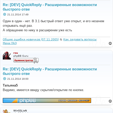
Re: [DEV] QuickReply - Расширенные возможности
быстрого отве
С
21.11.2014 17:49
о
о
Один в один - нет. В 3.1 быстрый ответ уже открыт, и его незачем
б
открывать ещё раз.
щ
е
А обращение по нику в расширении уже есть
н
и
е
Общие ошибки новичков (07.11.2005)
&
Как задавать вопросы
Мини FAQ
rxu
phpBB Guru
Re: [DEV] QuickReply - Расширенные возможности
быстрого отве
С
21.11.2014 18:00
о
о
Татьяна5
б
Видимо, имеется ввиду скрытие/открытие по кнопке.
щ
е
н
и
е
WinSSLioN