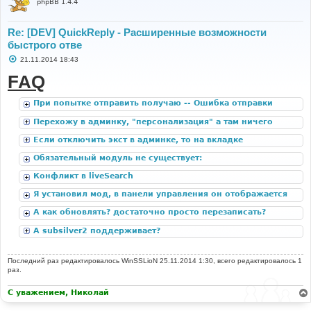
phpBB 1.4.4
Re: [DEV] QuickReply - Расширенные возможности
быстрого отве
С
21.11.2014 18:43
о
о
FAQ
б
щ
е
При попытке отправить получаю -- Ошибка отправки
н
формы. Попробуйте ещё раз.
и
Перехожу в админку, "персонализация" а там ничего
е
нет
Если отключить экст в админке, то на вкладке
"Настройки расширений" остаются странички с модом,
Обязательный модуль не существует:
но полно всяких ошибок из-за отсутствия локализации.
ACP_CAT_DOT_MODS
Конфликт в liveSearch
Я установил мод, в панели управления он отображается
корректно, но при открытии любой темы я не вижу
А как обновлять? достаточно просто перезаписать?
кнопки "быстрый ответ".
А subsilver2 поддерживает?
Последний раз редактировалось
WinSSLioN
25.11.2014 1:30, всего редактировалось 1
раз.
С уважением, Николай