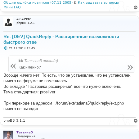
Общие ошибки новичков (07.11.2005)
&
Как задавать вопросы
Мини FAQ
email932
phpBB 1.2.1
Re: [DEV] QuickReply - Расширенные возможности
быстрого отве
С
21.11.2014 13:45
о
о
б
Татьяна5 писал(а):
щ
е
Как именно?
н
и
Вообще ничего нет! То есть, что он установлен, что не установлен,
е
ничего на форуме не поменялось.
Во вкладке "Настройка расширений" все что нужно включено.
Тема стандартная: prosilver
При переходе за адресом ../forum/ext/tatiana5/quickreply/ext.php
ничего не выводит.
phpBB 3.1.1
Татьяна5
Поддержка