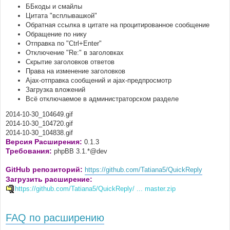
ББкоды и смайлы
Цитата "всплывашкой"
Обратная ссылка в цитате на процитированное сообщение
Обращение по нику
Отправка по "Ctrl+Enter"
Отключение "Re:" в заголовках
Скрытие заголовков ответов
Права на изменение заголовков
Ajax-отправка сообщений и ajax-предпросмотр
Загрузка вложений
Всё отключаемое в администраторском разделе
2014-10-30_104649.gif
2014-10-30_104720.gif
2014-10-30_104838.gif
Версия Расширения:
0.1.3
Требования:
phpBB 3.1.*@dev
GitHub репозиторий:
https://github.com/Tatiana5/QuickReply
Загрузить расширение:
https://github.com/Tatiana5/QuickReply/ ... master.zip
FAQ по расширению