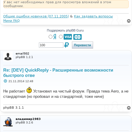
У вас нет необходимых прав для просмотра вложений в этом
сообщении.
Общие ошибки новичков (07.11.2005)
&
Как задавать вопросы
Мини FAQ
Поддержать phpBB Guru
email932
phpBB 1.2.1
Re: [DEV] QuickReply - Расширенные возможности
быстрого отве
С
21.11.2014 12:48
о
о
Не работает
Установил на чистый форум. Правда тема Aero, а не
б
щ
стандартная (но пробовал и на стандартной, тоже ниче)
е
н
и
phpBB 3.1.1
е
владимир1983
phpBB 3.2.6