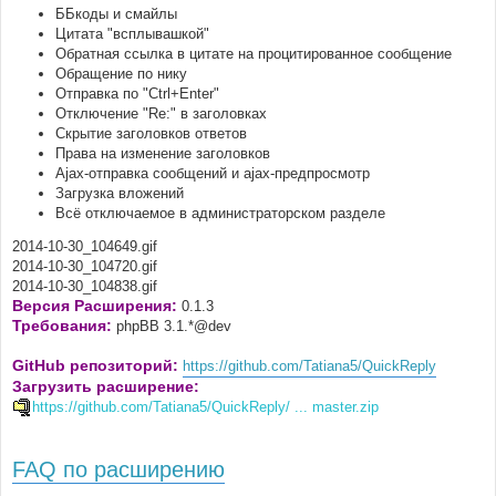
ББкоды и смайлы
Цитата "всплывашкой"
Обратная ссылка в цитате на процитированное сообщение
Обращение по нику
Отправка по "Ctrl+Enter"
Отключение "Re:" в заголовках
Скрытие заголовков ответов
Права на изменение заголовков
Ajax-отправка сообщений и ajax-предпросмотр
Загрузка вложений
Всё отключаемое в администраторском разделе
2014-10-30_104649.gif
2014-10-30_104720.gif
2014-10-30_104838.gif
Версия Расширения:
0.1.3
Требования:
phpBB 3.1.*@dev
GitHub репозиторий:
https://github.com/Tatiana5/QuickReply
Загрузить расширение:
https://github.com/Tatiana5/QuickReply/ ... master.zip
FAQ по расширению