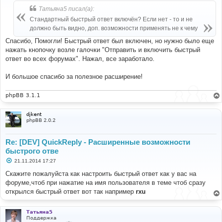
б
Татьяна5 писал(а):
щ
е
Стандартный быстрый ответ включён? Если нет - то и не
н
должно быть видно, доп. возможности применять не к чему
и
е
Спасибо, Помогли! Быстрый ответ был включен, но нужно было еще
нажать кнопочку возле галочки "Отправить и включить быстрый
ответ во всех форумах". Нажал, все заработало.
И большое спасибо за полезное расширение!
phpBB 3.1.1
djkent
phpBB 2.0.2
Re: [DEV] QuickReply - Расширенные возможности
быстрого отве
С
21.11.2014 17:27
о
о
Скажите пожалуйста как настроить быстрый ответ как у вас на
б
форуме,чтоб при нажатие на имя пользователя в теме чтоб сразу
щ
е
открылся быстрый ответ вот так например
rxu
н
и
е
Татьяна5
Поддержка