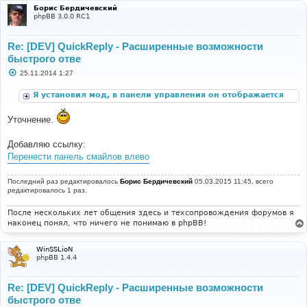
Борис Бердичевский
phpBB 3.0.0 RC1
Re: [DEV] QuickReply - Расширенные возможности
быстрого отве
С
25.11.2014 1:27
о
о
Я установил мод, в панели управления он отображается
б
щ
корректно, но при открытии любой темы я не вижу
е
блока "быстрый ответ".
Уточнение.
н
и
е
Добавляю ссылку:
Перенести панель смайлов влево
Последний раз редактировалось
Борис Бердичевский
05.03.2015 11:45, всего
редактировалось 1 раз.
После нескольких лет общения здесь и техсопровождения форумов я
наконец понял, что ничего не понимаю в phpBB!
WinSSLioN
phpBB 1.4.4
Re: [DEV] QuickReply - Расширенные возможности
быстрого отве