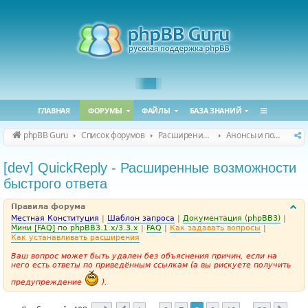
ГЛАВНАЯ
ФОРУМЫ
ФАЙЛЫ
БАЗА ЗНАНИЙ
phpBB Guru
Список форумов
Расширения phpBB
Анонсы и поддержка расширений для phpBB
[dev] QuickReply - Расширенные возможности
быстрого ответа
Правила форума
Местная Конституция
|
Шаблон запроса
|
Документация (phpBB3)
|
Мини [FAQ] по phpBB3.1.x/3.3.x
|
FAQ
|
Как задавать вопросы
|
Как устанавливать расширения
Ваш вопрос может быть удален без объяснения причин, если на
него есть ответы по приведённым ссылкам (а вы рискуете получить
предупреждение
).