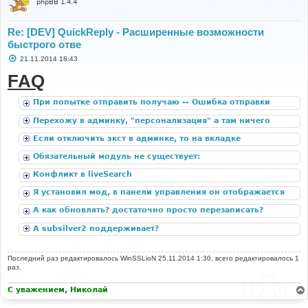
phpBB 1.4.4
Re: [DEV] QuickReply - Расширенные возможности
быстрого отве
С
21.11.2014 18:43
о
о
FAQ
б
щ
е
При попытке отправить получаю -- Ошибка отправки
н
формы. Попробуйте ещё раз.
и
Перехожу в админку, "персонализация" а там ничего
е
нет
Если отключить экст в админке, то на вкладке
"Настройки расширений" остаются странички с модом,
Обязательный модуль не существует:
но полно всяких ошибок из-за отсутствия локализации.
ACP_CAT_DOT_MODS
Конфликт в liveSearch
Я установил мод, в панели управления он отображается
корректно, но при открытии любой темы я не вижу
А как обновлять? достаточно просто перезаписать?
кнопки "быстрый ответ".
А subsilver2 поддерживает?
Последний раз редактировалось
WinSSLioN
25.11.2014 1:30, всего редактировалось 1
раз.
С уважением, Николай