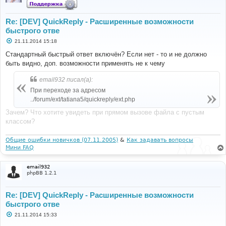
Re: [DEV] QuickReply - Расширенные возможности
быстрого отве
С
21.11.2014 15:18
о
о
Стандартный быстрый ответ включён? Если нет - то и не должно
б
быть видно, доп. возможности применять не к чему
щ
е
н
email932 писал(а):
и
е
При переходе за адресом
../forum/ext/tatiana5/quickreply/ext.php
Зачем? Что хотите увидеть при прямом вызове файла с пустым
классом?
Общие ошибки новичков (07.11.2005)
&
Как задавать вопросы
Мини FAQ
email932
phpBB 1.2.1
Re: [DEV] QuickReply - Расширенные возможности
быстрого отве
С
21.11.2014 15:33
о
о