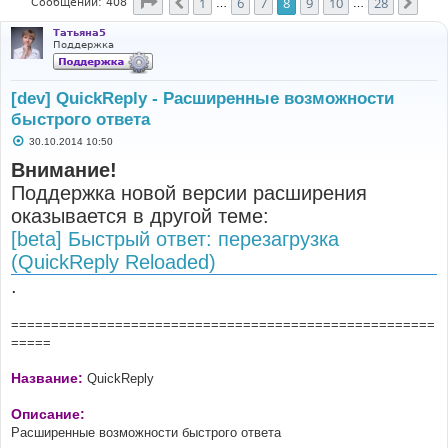
Страница
8
из
28
1
6
7
8
9
10
28
Пред.
След
Сообщений: 408
…
…
Татьяна5
Поддержка
[dev] QuickReply - Расширенные возможности
быстрого ответа
С
30.10.2014 10:50
о
о
Внимание!
б
Поддержка новой версии расширения
щ
е
оказывается в другой теме:
н
и
[beta] Быстрый ответ: перезагрузка
е
(QuickReply Reloaded)
.
=====================================================
=====
Название:
QuickReply
Описание:
Расширенные возможности быстрого ответа