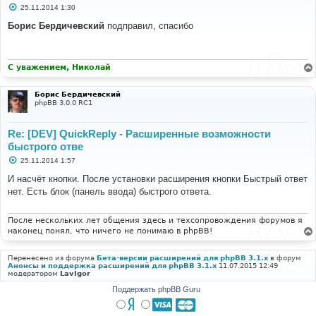
С
25.11.2014 1:30
о
о
Борис Бердичевский
подправил, спасибо
б
щ
е
н
и
С уважением, Николай
е
Борис Бердичевский
phpBB 3.0.0 RC1
Re: [DEV] QuickReply - Расширенные возможности
быстрого отве
С
25.11.2014 1:57
о
о
И насчёт кнопки. После установки расширения кнопки Быстрый ответ
б
нет. Есть блок (панель ввода) быстрого ответа.
щ
е
н
и
После нескольких лет общения здесь и техсопровождения форумов я
е
наконец понял, что ничего не понимаю в phpBB!
Перенесено из форума
Бета-версии расширений для phpBB 3.1.x
в форум
Анонсы и поддержка расширений для phpBB 3.1.x
11.07.2015 12:49
модератором
LavIgor
Поддержать phpBB Guru