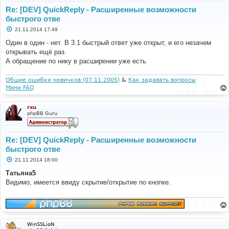
Re: [DEV] QuickReply - Расширенные возможности
быстрого отве
С
21.11.2014 17:49
о
о
Один в один - нет. В 3.1 быстрый ответ уже открыт, и его незачем
б
открывать ещё раз.
щ
е
А обращение по нику в расширении уже есть
н
и
е
Общие ошибки новичков (07.11.2005)
&
Как задавать вопросы
Мини FAQ
rxu
phpBB Guru
Re: [DEV] QuickReply - Расширенные возможности
быстрого отве
С
21.11.2014 18:00
о
о
Татьяна5
б
Видимо, имеется ввиду скрытие/открытие по кнопке.
щ
е
н
и
е
WinSSLioN