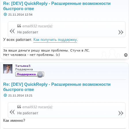
Re: [DEV] QuickReply - Расширенные возможности
быстрого отве
С
21.11.2014 12:54
о
о
б
email932 писал(а):
щ
е
Не работает
н
и
У всех работает.
Как получить поддержку
.
е
За ваши деньги решу ваши проблемы. Стучи в ЛС.
Нет человека - нет проблемы. (c)
Татьяна5
Поддержка
Re: [DEV] QuickReply - Расширенные возможности
быстрого отве
С
21.11.2014 13:21
о
о
б
email932 писал(а):
щ
е
Не работает
н
и
Как именно?
е