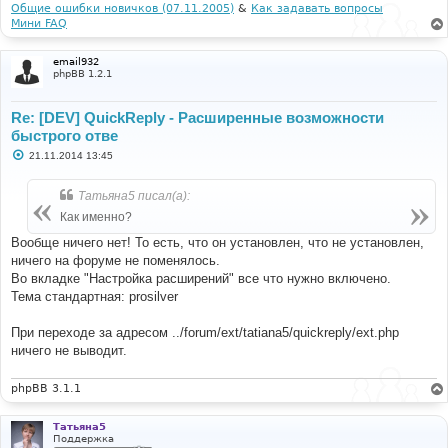
Общие ошибки новичков (07.11.2005)
&
Как задавать вопросы
Мини FAQ
email932
phpBB 1.2.1
Re: [DEV] QuickReply - Расширенные возможности
быстрого отве
С
21.11.2014 13:45
о
о
б
Татьяна5 писал(а):
щ
е
Как именно?
н
и
Вообще ничего нет! То есть, что он установлен, что не установлен,
е
ничего на форуме не поменялось.
Во вкладке "Настройка расширений" все что нужно включено.
Тема стандартная: prosilver
При переходе за адресом ../forum/ext/tatiana5/quickreply/ext.php
ничего не выводит.
phpBB 3.1.1
Татьяна5
Поддержка