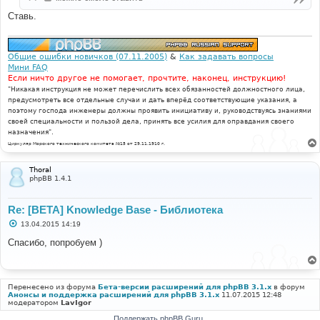
Ставь.
Общие ошибки новичков (07.11.2005)
&
Как задавать вопросы
Мини FAQ
Если ничто другое не помогает, прочтите, наконец, инструкцию!
"Никакая инструкция не может перечислить всех обязанностей должностного лица,
предусмотреть все отдельные случаи и дать вперёд соответствующие указания, а
поэтому господа инженеры должны проявить инициативу и, руководствуясь знаниями
своей специальности и пользой дела, принять все усилия для оправдания своего
назначения".
Циркуляр Морского технического комитета №15 от 29.11.1910 г.
Thoral
phpBB 1.4.1
Re: [BETA] Knowledge Base - Библиотека
С
13.04.2015 14:19
о
о
Спасибо, попробуем )
б
щ
е
н
и
Перенесено из форума
Бета-версии расширений для phpBB 3.1.x
в форум
е
Анонсы и поддержка расширений для phpBB 3.1.x
11.07.2015 12:48
модератором
LavIgor
Поддержать phpBB Guru