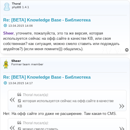
Thoral
phpBB 1.4.1
Re: [BETA] Knowledge Base - Библиотека
С
13.04.2015 14:06
о
о
Sheer
, уточните, пожалуйста, это та же версия, которая
б
используется сейчас на офф.сайте в качестве KB, или своя
щ
е
собственная? как ситуация, можно смело ставить или подождать
н
апдейтов?) (если меня помните))) общались).
и
е
Sheer
Former team member
Re: [BETA] Knowledge Base - Библиотека
С
13.04.2015 14:17
о
о
б
Thoral писал(а):
щ
е
которая используется сейчас на офф.сайте в качестве
н
KB
и
е
Нет. На офф сайте это даже не расширение. Там какая-то CMS.
Thoral писал(а):
можно смело ставить