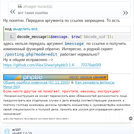
о
б
shvager писал(а):
щ
е
вот такая ошибка
н
и
Ну понятно. Передача аргумента по ссылке запрещена. То есть
е
КОД:
ВЫДЕЛИТЬ ВСЁ
decode_message
(&
$message
,
$row
[
'bbcode_uid'
]);
здесь нельзя передать аргумент
$message
по ссылке и получить
измененный функцией обратно. Интересно, а родной скрипт
/posting.php?mode=edit
работает нормально?
Ну в общем исправлено -->
https://github.com/AlexSheer/phpbb3.1-K ... 70378ab5f9
Общие ошибки новичков (07.11.2005)
&
Как задавать вопросы
Мини FAQ
Если ничто другое не помогает, прочтите, наконец, инструкцию!
"Никакая инструкция не может перечислить всех обязанностей должностного лица,
предусмотреть все отдельные случаи и дать вперёд соответствующие указания, а
поэтому господа инженеры должны проявить инициативу и, руководствуясь знаниями
своей специальности и пользой дела, принять все усилия для оправдания своего
назначения".
Циркуляр Морского технического комитета №15 от 29.11.1910 г.
er107
phpBB 2.0.19