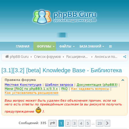
ГЛАВНАЯ
ФОРУМЫ
ФАЙЛЫ
БАЗА ЗНАНИЙ
phpBB Guru
Список форумов
Расширения phpBB
Анонсы и поддержка расширений для phpBB
[3.1][3.2] [beta] Knowledge Base - Библиотека
Правила форума
Местная Конституция
|
Шаблон запроса
|
Документация (phpBB3)
|
Мини [FAQ] по phpBB3.1.x/3.3.x
|
FAQ
|
Как задавать вопросы
|
Как устанавливать расширения
Ваш вопрос может быть удален без объяснения причин, если на
него есть ответы по приведённым ссылкам (а вы рискуете получить
предупреждение
).
Страница
1
из
23
1
2
3
4
5
23
След.
Сообщений: 335
…