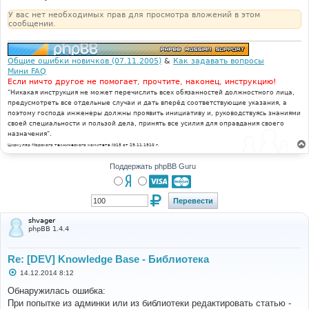
У вас нет необходимых прав для просмотра вложений в этом
сообщении.
Общие ошибки новичков (07.11.2005)
&
Как задавать вопросы
Мини FAQ
Если ничто другое не помогает, прочтите, наконец, инструкцию!
"Никакая инструкция не может перечислить всех обязанностей должностного лица,
предусмотреть все отдельные случаи и дать вперёд соответствующие указания, а
поэтому господа инженеры должны проявить инициативу и, руководствуясь знаниями
своей специальности и пользой дела, принять все усилия для оправдания своего
назначения".
Циркуляр Морского технического комитета №15 от 29.11.1910 г.
Поддержать phpBB Guru
shvager
phpBB 1.4.4
Re: [DEV] Knowledge Base - Библиотека
С
14.12.2014 8:12
о
о
Обнаружилась ошибка:
б
При попытке из админки или из библиотеки редактировать статью -
щ