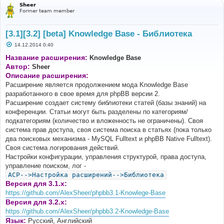
Sheer
Former team member
[3.1][3.2] [beta] Knowledge Base - Библиотека
С
14.12.2014 0:40
о
о
Название расширения:
Knowledge Base
б
Автор:
Sheer
щ
е
Описание расширения:
н
Расширение является продолжением мода Knowledge Base
и
е
разработанного в свое время для phpBB версии 2.
Расширение создает систему библиотеки статей (базы знаний) на
конференции. Статьи могут быть разделены по категориям/
подкатегориям (количество и вложенность не ограничены). Своя
система прав доступа, своя система поиска в статьях (пока только
два поисковых механизма - MySQL Fulltext и phpBB Native Fulltext).
Своя система логирования действий.
Настройки конфигурации, управления структурой, права доступа,
управление поиском, лог -
ACP-->Настройка расширений-->Библиотека
Версия для 3.1.x:
https://github.com/AlexSheer/phpbb3.1-Knowlege-Base
Версия для 3.2.x:
https://github.com/AlexSheer/phpbb3.2-Knowledge-Base
Язык:
Русский, Английский