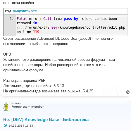
е
вот такая ошибка:
н
и
КОД:
ВЫДЕЛИТЬ ВСЁ
е
Fatal
 error
:
Call
-
time 
pass
-
by
-
reference has been 
removed 
in
/.../
forum
/
ext
/
Sheer
/
knowlegebase
/
controller
/
edit
.
php 
on line 
119
Стоит расширение Advanced BBCode Box (abbc3) - но при его
выключении - ошибка есть всеравно.
UPD
Установил это расширение на локальной версии форума - там
ошибок нет - все норм. Набор расширений тот же что и на
оригинальном форуме.
Разницы в версиях PhP
Локальная, где нет ошибок: 5.3.13
На оригинальном где возникает эта ошибка: 5.4.35
Sheer
Former team member
Re: [DEV] Knowledge Base - Библиотека
С
14.12.2014 16:23
о