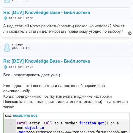
Re: [DEV] Knowledge Base - Библиотека
С
14.12.2014 17:38
о
о
А над статьей могут работать(править) несколько человек? Может
б
ли создатель статьи делегировать права кому угодно по выбору?
щ
е
н
и
shvager
е
phpBB 1.4.4
Re: [DEV] Knowledge Base - Библиотека
С
14.12.2014 17:44
о
о
Все - редактировать дает уже.)
б
щ
е
Еще одна: - эта появляется и на локальной версии и на
н
оригинальной(:
и
е
Когда предпринимаю поытку изменить в админке настройки
Поиска(включить, выключить или изменить механизм) - выскакивает
такое:
КОД:
ВЫДЕЛИТЬ ВСЁ
Fatal
 error
:
Call
 to a member 
function
get
()
 on a 
non
-
object
in
/
var
/
www
/
zemresco
/
data
/
www
/
zemres
.
com
/
forum
/
phpbb
/
aut