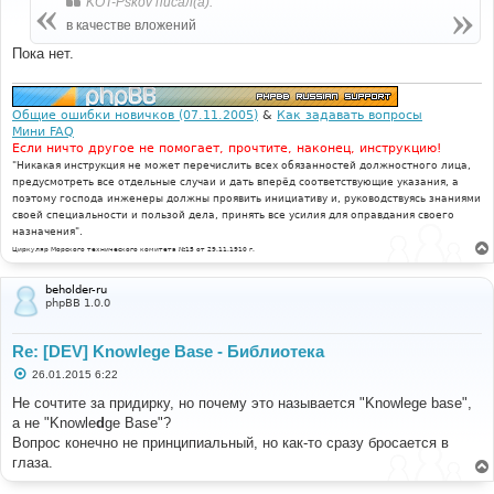
KOT-Pskov писал(а):
щ
е
в качестве вложений
н
и
Пока нет.
е
Общие ошибки новичков (07.11.2005)
&
Как задавать вопросы
Мини FAQ
Если ничто другое не помогает, прочтите, наконец, инструкцию!
"Никакая инструкция не может перечислить всех обязанностей должностного лица,
предусмотреть все отдельные случаи и дать вперёд соответствующие указания, а
поэтому господа инженеры должны проявить инициативу и, руководствуясь знаниями
своей специальности и пользой дела, принять все усилия для оправдания своего
назначения".
Циркуляр Морского технического комитета №15 от 29.11.1910 г.
beholder-ru
phpBB 1.0.0
Re: [DEV] Knowlege Base - Библиотека
С
26.01.2015 6:22
о
о
Не сочтите за придирку, но почему это называется "Knowlege base",
б
а не "Knowle
d
ge Base"?
щ
е
Вопрос конечно не принципиальный, но как-то сразу бросается в
н
глаза.
и
е