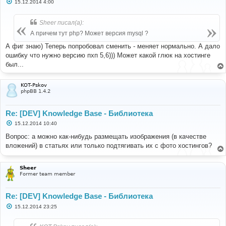
С
15.12.2014 4:00
о
о
б
Sheer писал(а):
щ
е
А причем тут php? Может версия mysql ?
н
и
А фиг знаю) Теперь попробовал сменить - меняет нормально. А дало
е
ошибку что нужно версию пхп 5,6))) Может какой глюк на хостинге
был...
KOT-Pskov
phpBB 1.4.2
Re: [DEV] Knowledge Base - Библиотека
С
15.12.2014 10:40
о
о
Вопрос: а можно как-нибудь размещать изображения (в качестве
б
вложений) в статьях или только подтягивать их с фото хостингов?
щ
е
н
и
Sheer
е
Former team member
Re: [DEV] Knowledge Base - Библиотека
С
15.12.2014 23:25
о
о
б