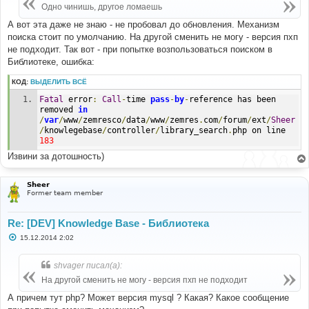
е
Одно чинишь, другое ломаешь
н
и
А вот эта даже не знаю - не пробовал до обновления. Механизм
е
поиска стоит по умолчанию. На другой сменить не могу - версия пхп
не подходит. Так вот - при попытке возпользоваться поиском в
Библиотеке, ошибка:
КОД:
ВЫДЕЛИТЬ ВСЁ
Fatal
 error
:
Call
-
time 
pass
-
by
-
reference has been 
removed 
in
/
var
/
www
/
zemresco
/
data
/
www
/
zemres
.
com
/
forum
/
ext
/
Sheer
/
knowlegebase
/
controller
/
library_search
.
php on line 
183
Извини за дотошность)
Sheer
Former team member
Re: [DEV] Knowledge Base - Библиотека
С
15.12.2014 2:02
о
о
б
shvager писал(а):
щ
е
На другой сменить не могу - версия пхп не подходит
н
и
А причем тут php? Может версия mysql ? Какая? Какое сообщение
е