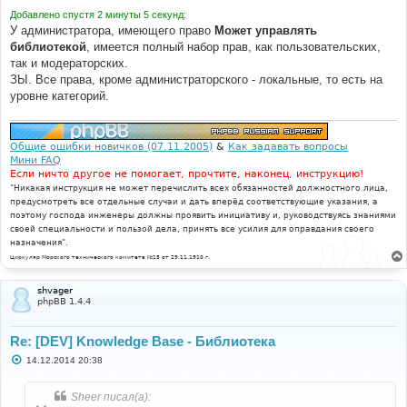
Добавлено спустя 2 минуты 5 секунд:
У администратора, имеющего право
Может управлять
библиотекой
, имеется полный набор прав, как пользовательских,
так и модераторских.
ЗЫ. Все права, кроме администраторского - локальные, то есть на
уровне категорий.
Общие ошибки новичков (07.11.2005)
&
Как задавать вопросы
Мини FAQ
Если ничто другое не помогает, прочтите, наконец, инструкцию!
"Никакая инструкция не может перечислить всех обязанностей должностного лица,
предусмотреть все отдельные случаи и дать вперёд соответствующие указания, а
поэтому господа инженеры должны проявить инициативу и, руководствуясь знаниями
своей специальности и пользой дела, принять все усилия для оправдания своего
назначения".
Циркуляр Морского технического комитета №15 от 29.11.1910 г.
shvager
phpBB 1.4.4
Re: [DEV] Knowledge Base - Библиотека
С
14.12.2014 20:38
о
о
б
Sheer писал(а):
щ