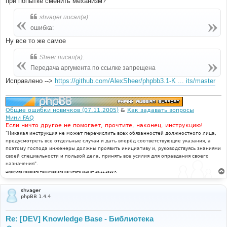
при попытке сменить механизм?
shvager писал(а):
ошибка:
Ну все то же самое
Sheer писал(а):
Передача аргумента по ссылке запрещена
Исправлено -->
https://github.com/AlexSheer/phpbb3.1-K ... its/master
Общие ошибки новичков (07.11.2005)
&
Как задавать вопросы
Мини FAQ
Если ничто другое не помогает, прочтите, наконец, инструкцию!
"Никакая инструкция не может перечислить всех обязанностей должностного лица,
предусмотреть все отдельные случаи и дать вперёд соответствующие указания, а
поэтому господа инженеры должны проявить инициативу и, руководствуясь знаниями
своей специальности и пользой дела, принять все усилия для оправдания своего
назначения".
Циркуляр Морского технического комитета №15 от 29.11.1910 г.
shvager
phpBB 1.4.4
Re: [DEV] Knowledge Base - Библиотека