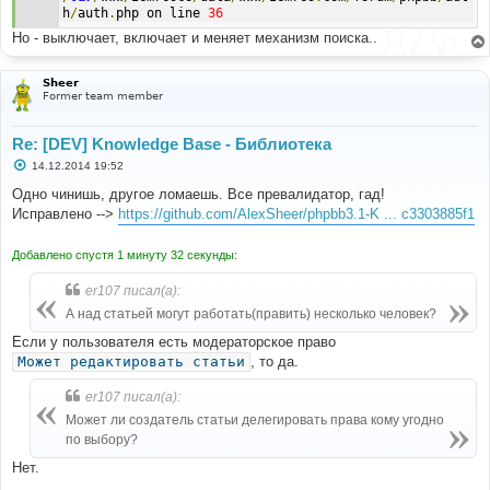
h
/
auth
.
php on line 
36
Но - выключает, включает и меняет механизм поиска..
Sheer
Former team member
Re: [DEV] Knowledge Base - Библиотека
С
14.12.2014 19:52
о
о
Одно чинишь, другое ломаешь. Все превалидатор, гад!
б
Исправлено -->
https://github.com/AlexSheer/phpbb3.1-K ... c3303885f1
щ
е
н
Добавлено спустя 1 минуту 32 секунды:
и
е
er107 писал(а):
А над статьей могут работать(править) несколько человек?
Если у пользователя есть модераторское право
Может редактировать статьи
, то да.
er107 писал(а):
Может ли создатель статьи делегировать права кому угодно
по выбору?
Нет.