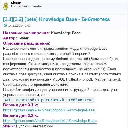
Sheer
Former team member
[3.1][3.2] [beta] Knowledge Base - Библиотека
С
14.12.2014 0:40
о
о
Название расширения:
Knowledge Base
б
Автор:
Sheer
щ
е
Описание расширения:
н
Расширение является продолжением мода Knowledge Base
и
е
разработанного в свое время для phpBB версии 2.
Расширение создает систему библиотеки статей (базы знаний) на
конференции. Статьи могут быть разделены по категориям/
подкатегориям (количество и вложенность не ограничены). Своя
система прав доступа, своя система поиска в статьях (пока только
два поисковых механизма - MySQL Fulltext и phpBB Native Fulltext).
Своя система логирования действий.
Настройки конфигурации, управления структурой, права доступа,
управление поиском, лог -
ACP-->Настройка расширений-->Библиотека
Версия для 3.1.x:
https://github.com/AlexSheer/phpbb3.1-Knowlege-Base
Версия для 3.2.x:
https://github.com/AlexSheer/phpbb3.2-Knowledge-Base
Язык:
Русский, Английский