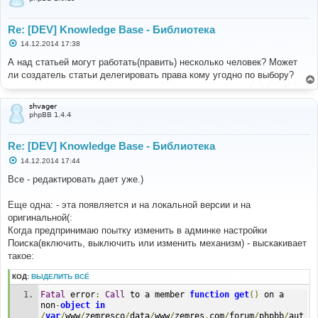
Re: [DEV] Knowledge Base - Библиотека
С
14.12.2014 17:38
о
о
А над статьей могут работать(править) несколько человек? Может
б
ли создатель статьи делегировать права кому угодно по выбору?
щ
е
н
и
shvager
е
phpBB 1.4.4
Re: [DEV] Knowledge Base - Библиотека
С
14.12.2014 17:44
о
о
Все - редактировать дает уже.)
б
щ
е
Еще одна: - эта появляется и на локальной версии и на
н
оригинальной(:
и
е
Когда предпринимаю поытку изменить в админке настройки
Поиска(включить, выключить или изменить механизм) - выскакивает
такое:
КОД:
ВЫДЕЛИТЬ ВСЁ
Fatal
 error
:
Call
 to a member 
function
get
()
 on a 
non
-
object
in
/
var
/
www
/
zemresco
/
data
/
www
/
zemres
.
com
/
forum
/
phpbb
/
aut