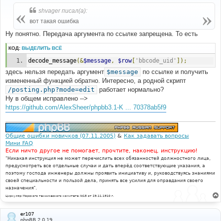
о
б
shvager писал(а):
щ
е
вот такая ошибка
н
и
Ну понятно. Передача аргумента по ссылке запрещена. То есть
е
КОД:
ВЫДЕЛИТЬ ВСЁ
decode_message
(&
$message
,
$row
[
'bbcode_uid'
]);
здесь нельзя передать аргумент
$message
по ссылке и получить
измененный функцией обратно. Интересно, а родной скрипт
/posting.php?mode=edit
работает нормально?
Ну в общем исправлено -->
https://github.com/AlexSheer/phpbb3.1-K ... 70378ab5f9
Общие ошибки новичков (07.11.2005)
&
Как задавать вопросы
Мини FAQ
Если ничто другое не помогает, прочтите, наконец, инструкцию!
"Никакая инструкция не может перечислить всех обязанностей должностного лица,
предусмотреть все отдельные случаи и дать вперёд соответствующие указания, а
поэтому господа инженеры должны проявить инициативу и, руководствуясь знаниями
своей специальности и пользой дела, принять все усилия для оправдания своего
назначения".
Циркуляр Морского технического комитета №15 от 29.11.1910 г.
er107
phpBB 2.0.19