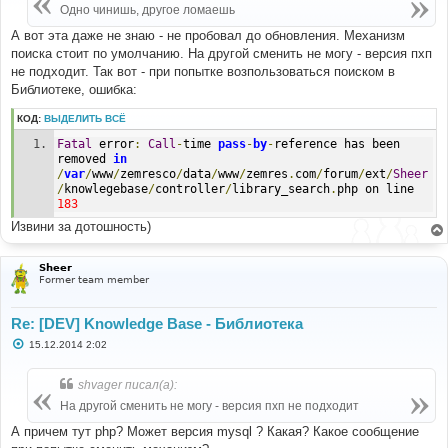
е
Одно чинишь, другое ломаешь
н
и
А вот эта даже не знаю - не пробовал до обновления. Механизм
е
поиска стоит по умолчанию. На другой сменить не могу - версия пхп
не подходит. Так вот - при попытке возпользоваться поиском в
Библиотеке, ошибка:
КОД:
ВЫДЕЛИТЬ ВСЁ
Fatal
 error
:
Call
-
time 
pass
-
by
-
reference has been 
removed 
in
/
var
/
www
/
zemresco
/
data
/
www
/
zemres
.
com
/
forum
/
ext
/
Sheer
/
knowlegebase
/
controller
/
library_search
.
php on line 
183
Извини за дотошность)
Sheer
Former team member
Re: [DEV] Knowledge Base - Библиотека
С
15.12.2014 2:02
о
о
б
shvager писал(а):
щ
е
На другой сменить не могу - версия пхп не подходит
н
и
А причем тут php? Может версия mysql ? Какая? Какое сообщение
е