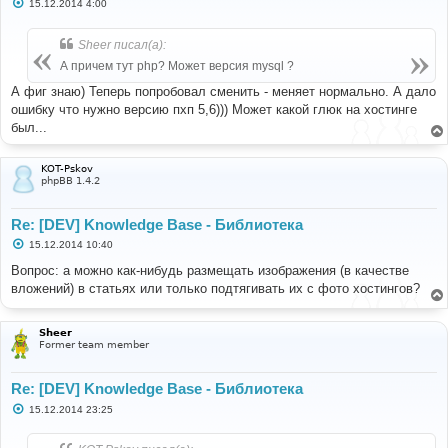
С
15.12.2014 4:00
о
о
б
Sheer писал(а):
щ
е
А причем тут php? Может версия mysql ?
н
и
А фиг знаю) Теперь попробовал сменить - меняет нормально. А дало
е
ошибку что нужно версию пхп 5,6))) Может какой глюк на хостинге
был...
KOT-Pskov
phpBB 1.4.2
Re: [DEV] Knowledge Base - Библиотека
С
15.12.2014 10:40
о
о
Вопрос: а можно как-нибудь размещать изображения (в качестве
б
вложений) в статьях или только подтягивать их с фото хостингов?
щ
е
н
и
Sheer
е
Former team member
Re: [DEV] Knowledge Base - Библиотека
С
15.12.2014 23:25
о
о
б