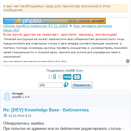
У вас нет необходимых прав для просмотра вложений в этом
сообщении.
Общие ошибки новичков (07.11.2005)
&
Как задавать вопросы
Мини FAQ
Если ничто другое не помогает, прочтите, наконец, инструкцию!
"Никакая инструкция не может перечислить всех обязанностей должностного лица,
предусмотреть все отдельные случаи и дать вперёд соответствующие указания, а
поэтому господа инженеры должны проявить инициативу и, руководствуясь знаниями
своей специальности и пользой дела, принять все усилия для оправдания своего
назначения".
Циркуляр Морского технического комитета №15 от 29.11.1910 г.
Поддержать phpBB Guru
shvager
phpBB 1.4.4
Re: [DEV] Knowledge Base - Библиотека
С
14.12.2014 8:12
о
о
Обнаружилась ошибка:
б
При попытке из админки или из библиотеки редактировать статью -
щ