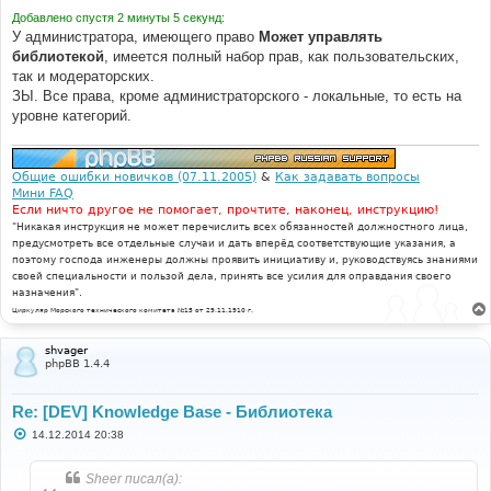
Добавлено спустя 2 минуты 5 секунд:
У администратора, имеющего право
Может управлять
библиотекой
, имеется полный набор прав, как пользовательских,
так и модераторских.
ЗЫ. Все права, кроме администраторского - локальные, то есть на
уровне категорий.
Общие ошибки новичков (07.11.2005)
&
Как задавать вопросы
Мини FAQ
Если ничто другое не помогает, прочтите, наконец, инструкцию!
"Никакая инструкция не может перечислить всех обязанностей должностного лица,
предусмотреть все отдельные случаи и дать вперёд соответствующие указания, а
поэтому господа инженеры должны проявить инициативу и, руководствуясь знаниями
своей специальности и пользой дела, принять все усилия для оправдания своего
назначения".
Циркуляр Морского технического комитета №15 от 29.11.1910 г.
shvager
phpBB 1.4.4
Re: [DEV] Knowledge Base - Библиотека
С
14.12.2014 20:38
о
о
б
Sheer писал(а):
щ