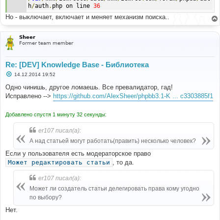
h
/
auth
.
php on line 
36
Но - выключает, включает и меняет механизм поиска..
Sheer
Former team member
Re: [DEV] Knowledge Base - Библиотека
С
14.12.2014 19:52
о
о
Одно чинишь, другое ломаешь. Все превалидатор, гад!
б
Исправлено -->
https://github.com/AlexSheer/phpbb3.1-K ... c3303885f1
щ
е
н
Добавлено спустя 1 минуту 32 секунды:
и
е
er107 писал(а):
А над статьей могут работать(править) несколько человек?
Если у пользователя есть модераторское право
Может редактировать статьи
, то да.
er107 писал(а):
Может ли создатель статьи делегировать права кому угодно
по выбору?
Нет.