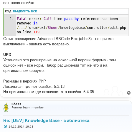
е
вот такая ошибка:
н
и
КОД:
ВЫДЕЛИТЬ ВСЁ
е
Fatal
 error
:
Call
-
time 
pass
-
by
-
reference has been 
removed 
in
/.../
forum
/
ext
/
Sheer
/
knowlegebase
/
controller
/
edit
.
php 
on line 
119
Стоит расширение Advanced BBCode Box (abbc3) - но при его
выключении - ошибка есть всеравно.
UPD
Установил это расширение на локальной версии форума - там
ошибок нет - все норм. Набор расширений тот же что и на
оригинальном форуме.
Разницы в версиях PhP
Локальная, где нет ошибок: 5.3.13
На оригинальном где возникает эта ошибка: 5.4.35
Sheer
Former team member
Re: [DEV] Knowledge Base - Библиотека
С
14.12.2014 16:23
о