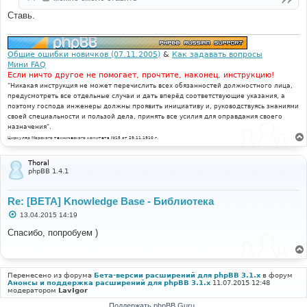
Ставь.
Общие ошибки новичков (07.11.2005)
&
Как задавать вопросы
Мини FAQ
Если ничто другое не помогает, прочтите, наконец, инструкцию!
"Никакая инструкция не может перечислить всех обязанностей должностного лица,
предусмотреть все отдельные случаи и дать вперёд соответствующие указания, а
поэтому господа инженеры должны проявить инициативу и, руководствуясь знаниями
своей специальности и пользой дела, принять все усилия для оправдания своего
назначения".
Циркуляр Морского технического комитета №15 от 29.11.1910 г.
Thoral
phpBB 1.4.1
Re: [BETA] Knowledge Base - Библиотека
С
13.04.2015 14:19
о
о
Спасибо, попробуем )
б
щ
е
н
и
Перенесено из форума
Бета-версии расширений для phpBB 3.1.x
в форум
е
Анонсы и поддержка расширений для phpBB 3.1.x
11.07.2015 12:48
модератором
LavIgor
Поддержать phpBB Guru