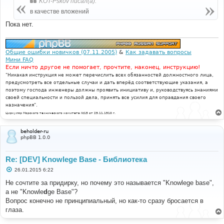
KOT-Pskov писал(а):
щ
е
в качестве вложений
н
и
Пока нет.
е
Общие ошибки новичков (07.11.2005)
&
Как задавать вопросы
Мини FAQ
Если ничто другое не помогает, прочтите, наконец, инструкцию!
"Никакая инструкция не может перечислить всех обязанностей должностного лица,
предусмотреть все отдельные случаи и дать вперёд соответствующие указания, а
поэтому господа инженеры должны проявить инициативу и, руководствуясь знаниями
своей специальности и пользой дела, принять все усилия для оправдания своего
назначения".
Циркуляр Морского технического комитета №15 от 29.11.1910 г.
beholder-ru
phpBB 1.0.0
Re: [DEV] Knowlege Base - Библиотека
С
26.01.2015 6:22
о
о
Не сочтите за придирку, но почему это называется "Knowlege base",
б
а не "Knowle
d
ge Base"?
щ
е
Вопрос конечно не принципиальный, но как-то сразу бросается в
н
глаза.
и
е