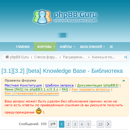
ГЛАВНАЯ
ФОРУМЫ
ФАЙЛЫ
БАЗА ЗНАНИЙ
phpBB Guru
Список форумов
Расширения phpBB
Анонсы и поддержка расширений для phpBB
[3.1][3.2] [beta] Knowledge Base - Библиотека
Правила форума
Местная Конституция
|
Шаблон запроса
|
Документация (phpBB3)
|
Мини [FAQ] по phpBB3.1.x/3.3.x
|
FAQ
|
Как задавать вопросы
|
Как устанавливать расширения
Ваш вопрос может быть удален без объяснения причин, если на
него есть ответы по приведённым ссылкам (а вы рискуете получить
предупреждение
).
Страница
1
из
23
1
2
3
4
5
23
След.
Сообщений: 335
…