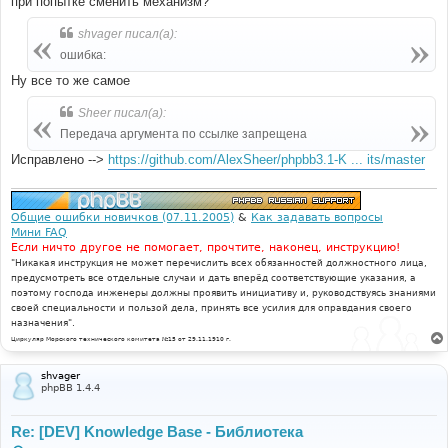
при попытке сменить механизм?
shvager писал(а):
ошибка:
Ну все то же самое
Sheer писал(а):
Передача аргумента по ссылке запрещена
Исправлено -->
https://github.com/AlexSheer/phpbb3.1-K ... its/master
Общие ошибки новичков (07.11.2005)
&
Как задавать вопросы
Мини FAQ
Если ничто другое не помогает, прочтите, наконец, инструкцию!
"Никакая инструкция не может перечислить всех обязанностей должностного лица,
предусмотреть все отдельные случаи и дать вперёд соответствующие указания, а
поэтому господа инженеры должны проявить инициативу и, руководствуясь знаниями
своей специальности и пользой дела, принять все усилия для оправдания своего
назначения".
Циркуляр Морского технического комитета №15 от 29.11.1910 г.
shvager
phpBB 1.4.4
Re: [DEV] Knowledge Base - Библиотека