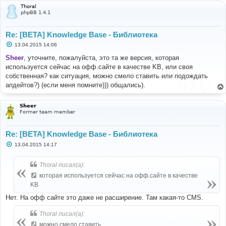
Thoral
phpBB 1.4.1
Re: [BETA] Knowledge Base - Библиотека
С
13.04.2015 14:06
о
о
Sheer
, уточните, пожалуйста, это та же версия, которая
б
используется сейчас на офф.сайте в качестве KB, или своя
щ
е
собственная? как ситуация, можно смело ставить или подождать
н
апдейтов?) (если меня помните))) общались).
и
е
Sheer
Former team member
Re: [BETA] Knowledge Base - Библиотека
С
13.04.2015 14:17
о
о
б
Thoral писал(а):
щ
е
которая используется сейчас на офф.сайте в качестве
н
KB
и
е
Нет. На офф сайте это даже не расширение. Там какая-то CMS.
Thoral писал(а):
можно смело ставить