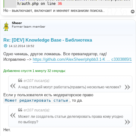
h
/
auth
.
php on line 
36
Но - выключает, включает и меняет механизм поиска..
Sheer
Former team member
Re: [DEV] Knowledge Base - Библиотека
С
14.12.2014 19:52
о
о
Одно чинишь, другое ломаешь. Все превалидатор, гад!
б
Исправлено -->
https://github.com/AlexSheer/phpbb3.1-K ... c3303885f1
щ
е
н
Добавлено спустя 1 минуту 32 секунды:
и
е
er107 писал(а):
А над статьей могут работать(править) несколько человек?
Если у пользователя есть модераторское право
Может редактировать статьи
, то да.
er107 писал(а):
Может ли создатель статьи делегировать права кому угодно
по выбору?
Нет.