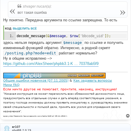
о
б
shvager писал(а):
щ
е
вот такая ошибка
н
и
Ну понятно. Передача аргумента по ссылке запрещена. То есть
е
КОД:
ВЫДЕЛИТЬ ВСЁ
decode_message
(&
$message
,
$row
[
'bbcode_uid'
]);
здесь нельзя передать аргумент
$message
по ссылке и получить
измененный функцией обратно. Интересно, а родной скрипт
/posting.php?mode=edit
работает нормально?
Ну в общем исправлено -->
https://github.com/AlexSheer/phpbb3.1-K ... 70378ab5f9
Общие ошибки новичков (07.11.2005)
&
Как задавать вопросы
Мини FAQ
Если ничто другое не помогает, прочтите, наконец, инструкцию!
"Никакая инструкция не может перечислить всех обязанностей должностного лица,
предусмотреть все отдельные случаи и дать вперёд соответствующие указания, а
поэтому господа инженеры должны проявить инициативу и, руководствуясь знаниями
своей специальности и пользой дела, принять все усилия для оправдания своего
назначения".
Циркуляр Морского технического комитета №15 от 29.11.1910 г.
er107
phpBB 2.0.19