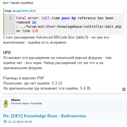
е
вот такая ошибка:
н
и
КОД:
ВЫДЕЛИТЬ ВСЁ
е
Fatal
 error
:
Call
-
time 
pass
-
by
-
reference has been 
removed 
in
/.../
forum
/
ext
/
Sheer
/
knowlegebase
/
controller
/
edit
.
php 
on line 
119
Стоит расширение Advanced BBCode Box (abbc3) - но при его
выключении - ошибка есть всеравно.
UPD
Установил это расширение на локальной версии форума - там
ошибок нет - все норм. Набор расширений тот же что и на
оригинальном форуме.
Разницы в версиях PhP
Локальная, где нет ошибок: 5.3.13
На оригинальном где возникает эта ошибка: 5.4.35
Sheer
Former team member
Re: [DEV] Knowledge Base - Библиотека
С
14.12.2014 16:23
о