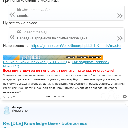
при попытке сменить механизм?
shvager писал(а):
ошибка:
Ну все то же самое
Sheer писал(а):
Передача аргумента по ссылке запрещена
Исправлено -->
https://github.com/AlexSheer/phpbb3.1-K ... its/master
Общие ошибки новичков (07.11.2005)
&
Как задавать вопросы
Мини FAQ
Если ничто другое не помогает, прочтите, наконец, инструкцию!
"Никакая инструкция не может перечислить всех обязанностей должностного лица,
предусмотреть все отдельные случаи и дать вперёд соответствующие указания, а
поэтому господа инженеры должны проявить инициативу и, руководствуясь знаниями
своей специальности и пользой дела, принять все усилия для оправдания своего
назначения".
Циркуляр Морского технического комитета №15 от 29.11.1910 г.
shvager
phpBB 1.4.4
Re: [DEV] Knowledge Base - Библиотека