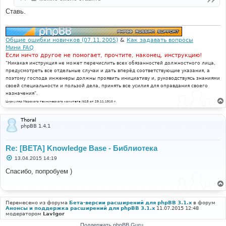
Ставь.
Общие ошибки новичков (07.11.2005)
&
Как задавать вопросы
Мини FAQ
Если ничто другое не помогает, прочтите, наконец, инструкцию!
"Никакая инструкция не может перечислить всех обязанностей должностного лица,
предусмотреть все отдельные случаи и дать вперёд соответствующие указания, а
поэтому господа инженеры должны проявить инициативу и, руководствуясь знаниями
своей специальности и пользой дела, принять все усилия для оправдания своего
назначения".
Циркуляр Морского технического комитета №15 от 29.11.1910 г.
Thoral
phpBB 1.4.1
Re: [BETA] Knowledge Base - Библиотека
С
13.04.2015 14:19
о
о
Спасибо, попробуем )
б
щ
е
н
и
Перенесено из форума
Бета-версии расширений для phpBB 3.1.x
в форум
е
Анонсы и поддержка расширений для phpBB 3.1.x
11.07.2015 12:48
модератором
LavIgor
Поддержать phpBB Guru