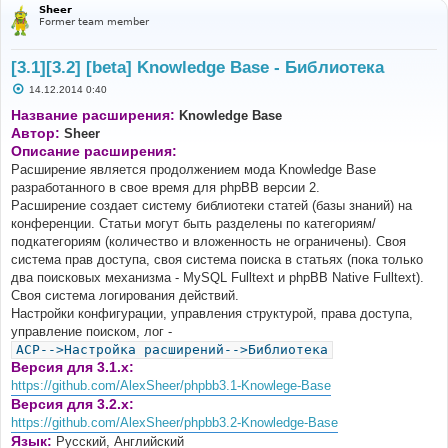
Sheer
Former team member
[3.1][3.2] [beta] Knowledge Base - Библиотека
С
14.12.2014 0:40
о
о
Название расширения:
Knowledge Base
б
Автор:
Sheer
щ
е
Описание расширения:
н
Расширение является продолжением мода Knowledge Base
и
е
разработанного в свое время для phpBB версии 2.
Расширение создает систему библиотеки статей (базы знаний) на
конференции. Статьи могут быть разделены по категориям/
подкатегориям (количество и вложенность не ограничены). Своя
система прав доступа, своя система поиска в статьях (пока только
два поисковых механизма - MySQL Fulltext и phpBB Native Fulltext).
Своя система логирования действий.
Настройки конфигурации, управления структурой, права доступа,
управление поиском, лог -
ACP-->Настройка расширений-->Библиотека
Версия для 3.1.x:
https://github.com/AlexSheer/phpbb3.1-Knowlege-Base
Версия для 3.2.x:
https://github.com/AlexSheer/phpbb3.2-Knowledge-Base
Язык:
Русский, Английский