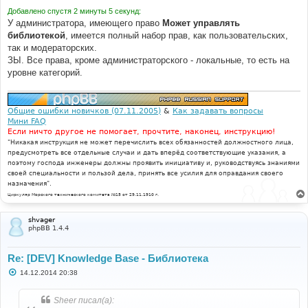
Добавлено спустя 2 минуты 5 секунд:
У администратора, имеющего право
Может управлять
библиотекой
, имеется полный набор прав, как пользовательских,
так и модераторских.
ЗЫ. Все права, кроме администраторского - локальные, то есть на
уровне категорий.
Общие ошибки новичков (07.11.2005)
&
Как задавать вопросы
Мини FAQ
Если ничто другое не помогает, прочтите, наконец, инструкцию!
"Никакая инструкция не может перечислить всех обязанностей должностного лица,
предусмотреть все отдельные случаи и дать вперёд соответствующие указания, а
поэтому господа инженеры должны проявить инициативу и, руководствуясь знаниями
своей специальности и пользой дела, принять все усилия для оправдания своего
назначения".
Циркуляр Морского технического комитета №15 от 29.11.1910 г.
shvager
phpBB 1.4.4
Re: [DEV] Knowledge Base - Библиотека
С
14.12.2014 20:38
о
о
б
Sheer писал(а):
щ