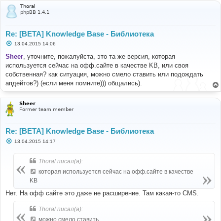
Thoral
phpBB 1.4.1
Re: [BETA] Knowledge Base - Библиотека
С
13.04.2015 14:06
о
о
Sheer
, уточните, пожалуйста, это та же версия, которая
б
используется сейчас на офф.сайте в качестве KB, или своя
щ
е
собственная? как ситуация, можно смело ставить или подождать
н
апдейтов?) (если меня помните))) общались).
и
е
Sheer
Former team member
Re: [BETA] Knowledge Base - Библиотека
С
13.04.2015 14:17
о
о
б
Thoral писал(а):
щ
е
которая используется сейчас на офф.сайте в качестве
н
KB
и
е
Нет. На офф сайте это даже не расширение. Там какая-то CMS.
Thoral писал(а):
можно смело ставить