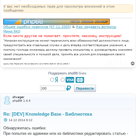
У вас нет необходимых прав для просмотра вложений в этом
сообщении.
Общие ошибки новичков (07.11.2005)
&
Как задавать вопросы
Мини FAQ
Если ничто другое не помогает, прочтите, наконец, инструкцию!
"Никакая инструкция не может перечислить всех обязанностей должностного лица,
предусмотреть все отдельные случаи и дать вперёд соответствующие указания, а
поэтому господа инженеры должны проявить инициативу и, руководствуясь знаниями
своей специальности и пользой дела, принять все усилия для оправдания своего
назначения".
Циркуляр Морского технического комитета №15 от 29.11.1910 г.
Поддержать phpBB Guru
shvager
phpBB 1.4.4
Re: [DEV] Knowledge Base - Библиотека
С
14.12.2014 8:12
о
о
Обнаружилась ошибка:
б
При попытке из админки или из библиотеки редактировать статью -
щ