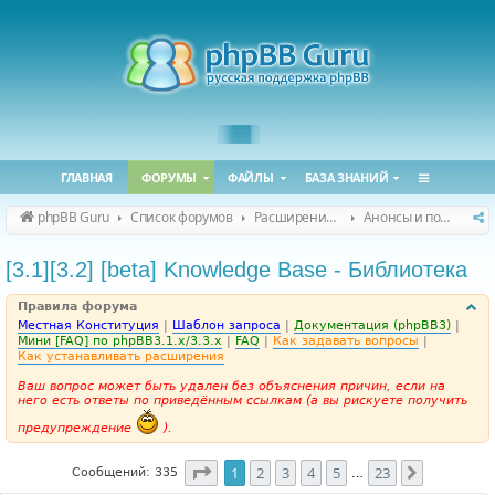
ГЛАВНАЯ
ФОРУМЫ
ФАЙЛЫ
БАЗА ЗНАНИЙ
phpBB Guru
Список форумов
Расширения phpBB
Анонсы и поддержка расширений для phpBB
[3.1][3.2] [beta] Knowledge Base - Библиотека
Правила форума
Местная Конституция
|
Шаблон запроса
|
Документация (phpBB3)
|
Мини [FAQ] по phpBB3.1.x/3.3.x
|
FAQ
|
Как задавать вопросы
|
Как устанавливать расширения
Ваш вопрос может быть удален без объяснения причин, если на
него есть ответы по приведённым ссылкам (а вы рискуете получить
предупреждение
).
Страница
1
из
23
1
2
3
4
5
23
След.
Сообщений: 335
…