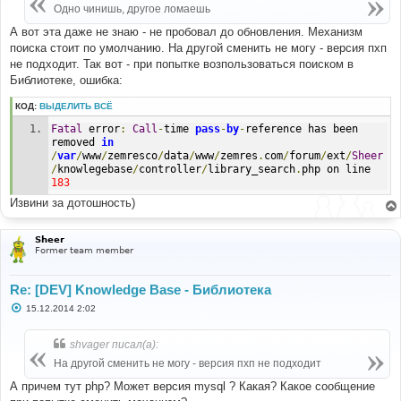
е
Одно чинишь, другое ломаешь
н
и
А вот эта даже не знаю - не пробовал до обновления. Механизм
е
поиска стоит по умолчанию. На другой сменить не могу - версия пхп
не подходит. Так вот - при попытке возпользоваться поиском в
Библиотеке, ошибка:
КОД:
ВЫДЕЛИТЬ ВСЁ
Fatal
 error
:
Call
-
time 
pass
-
by
-
reference has been 
removed 
in
/
var
/
www
/
zemresco
/
data
/
www
/
zemres
.
com
/
forum
/
ext
/
Sheer
/
knowlegebase
/
controller
/
library_search
.
php on line 
183
Извини за дотошность)
Sheer
Former team member
Re: [DEV] Knowledge Base - Библиотека
С
15.12.2014 2:02
о
о
б
shvager писал(а):
щ
е
На другой сменить не могу - версия пхп не подходит
н
и
А причем тут php? Может версия mysql ? Какая? Какое сообщение
е