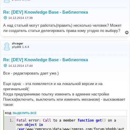
Re: [DEV] Knowledge Base - Библиотека
С
14.12.2014 17:38
о
о
А над статьей могут работать(править) несколько человек? Может
б
ли создатель статьи делегировать права кому угодно по выбору?
щ
е
н
и
shvager
е
phpBB 1.4.4
Re: [DEV] Knowledge Base - Библиотека
С
14.12.2014 17:44
о
о
Все - редактировать дает уже.)
б
щ
е
Еще одна: - эта появляется и на локальной версии и на
н
оригинальной(:
и
е
Когда предпринимаю поытку изменить в админке настройки
Поиска(включить, выключить или изменить механизм) - выскакивает
такое:
КОД:
ВЫДЕЛИТЬ ВСЁ
Fatal
 error
:
Call
 to a member 
function
get
()
 on a 
non
-
object
in
/
var
/
www
/
zemresco
/
data
/
www
/
zemres
.
com
/
forum
/
phpbb
/
aut