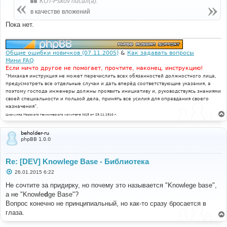
KOT-Pskov писал(а):
щ
е
в качестве вложений
н
и
Пока нет.
е
Общие ошибки новичков (07.11.2005)
&
Как задавать вопросы
Мини FAQ
Если ничто другое не помогает, прочтите, наконец, инструкцию!
"Никакая инструкция не может перечислить всех обязанностей должностного лица,
предусмотреть все отдельные случаи и дать вперёд соответствующие указания, а
поэтому господа инженеры должны проявить инициативу и, руководствуясь знаниями
своей специальности и пользой дела, принять все усилия для оправдания своего
назначения".
Циркуляр Морского технического комитета №15 от 29.11.1910 г.
beholder-ru
phpBB 1.0.0
Re: [DEV] Knowlege Base - Библиотека
С
26.01.2015 6:22
о
о
Не сочтите за придирку, но почему это называется "Knowlege base",
б
а не "Knowle
d
ge Base"?
щ
е
Вопрос конечно не принципиальный, но как-то сразу бросается в
н
глаза.
и
е