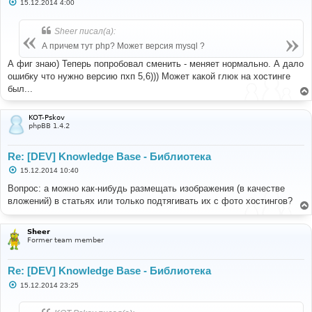
С
15.12.2014 4:00
о
о
б
Sheer писал(а):
щ
е
А причем тут php? Может версия mysql ?
н
и
А фиг знаю) Теперь попробовал сменить - меняет нормально. А дало
е
ошибку что нужно версию пхп 5,6))) Может какой глюк на хостинге
был...
KOT-Pskov
phpBB 1.4.2
Re: [DEV] Knowledge Base - Библиотека
С
15.12.2014 10:40
о
о
Вопрос: а можно как-нибудь размещать изображения (в качестве
б
вложений) в статьях или только подтягивать их с фото хостингов?
щ
е
н
и
Sheer
е
Former team member
Re: [DEV] Knowledge Base - Библиотека
С
15.12.2014 23:25
о
о
б