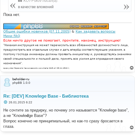
KOT-Pskov писал(а):
щ
е
в качестве вложений
н
и
Пока нет.
е
Общие ошибки новичков (07.11.2005)
&
Как задавать вопросы
Мини FAQ
Если ничто другое не помогает, прочтите, наконец, инструкцию!
"Никакая инструкция не может перечислить всех обязанностей должностного лица,
предусмотреть все отдельные случаи и дать вперёд соответствующие указания, а
поэтому господа инженеры должны проявить инициативу и, руководствуясь знаниями
своей специальности и пользой дела, принять все усилия для оправдания своего
назначения".
Циркуляр Морского технического комитета №15 от 29.11.1910 г.
beholder-ru
phpBB 1.0.0
Re: [DEV] Knowlege Base - Библиотека
С
26.01.2015 6:22
о
о
Не сочтите за придирку, но почему это называется "Knowlege base",
б
а не "Knowle
d
ge Base"?
щ
е
Вопрос конечно не принципиальный, но как-то сразу бросается в
н
глаза.
и
е