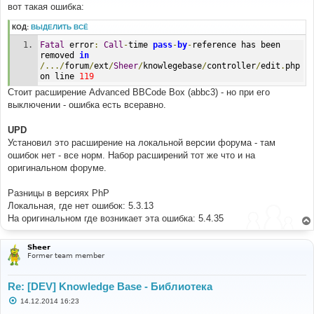
е
вот такая ошибка:
н
и
КОД:
ВЫДЕЛИТЬ ВСЁ
е
Fatal
 error
:
Call
-
time 
pass
-
by
-
reference has been 
removed 
in
/.../
forum
/
ext
/
Sheer
/
knowlegebase
/
controller
/
edit
.
php 
on line 
119
Стоит расширение Advanced BBCode Box (abbc3) - но при его
выключении - ошибка есть всеравно.
UPD
Установил это расширение на локальной версии форума - там
ошибок нет - все норм. Набор расширений тот же что и на
оригинальном форуме.
Разницы в версиях PhP
Локальная, где нет ошибок: 5.3.13
На оригинальном где возникает эта ошибка: 5.4.35
Sheer
Former team member
Re: [DEV] Knowledge Base - Библиотека
С
14.12.2014 16:23
о