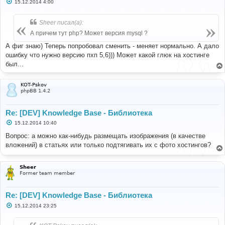
С
15.12.2014 4:00
о
о
б
Sheer писал(а):
щ
е
А причем тут php? Может версия mysql ?
н
и
А фиг знаю) Теперь попробовал сменить - меняет нормально. А дало
е
ошибку что нужно версию пхп 5,6))) Может какой глюк на хостинге
был...
KOT-Pskov
phpBB 1.4.2
Re: [DEV] Knowledge Base - Библиотека
С
15.12.2014 10:40
о
о
Вопрос: а можно как-нибудь размещать изображения (в качестве
б
вложений) в статьях или только подтягивать их с фото хостингов?
щ
е
н
и
Sheer
е
Former team member
Re: [DEV] Knowledge Base - Библиотека
С
15.12.2014 23:25
о
о
б