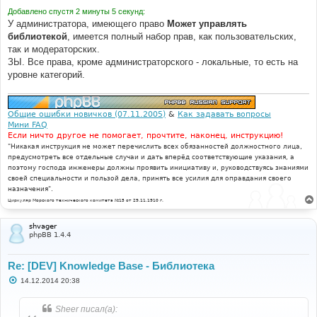
Добавлено спустя 2 минуты 5 секунд:
У администратора, имеющего право
Может управлять
библиотекой
, имеется полный набор прав, как пользовательских,
так и модераторских.
ЗЫ. Все права, кроме администраторского - локальные, то есть на
уровне категорий.
Общие ошибки новичков (07.11.2005)
&
Как задавать вопросы
Мини FAQ
Если ничто другое не помогает, прочтите, наконец, инструкцию!
"Никакая инструкция не может перечислить всех обязанностей должностного лица,
предусмотреть все отдельные случаи и дать вперёд соответствующие указания, а
поэтому господа инженеры должны проявить инициативу и, руководствуясь знаниями
своей специальности и пользой дела, принять все усилия для оправдания своего
назначения".
Циркуляр Морского технического комитета №15 от 29.11.1910 г.
shvager
phpBB 1.4.4
Re: [DEV] Knowledge Base - Библиотека
С
14.12.2014 20:38
о
о
б
Sheer писал(а):
щ