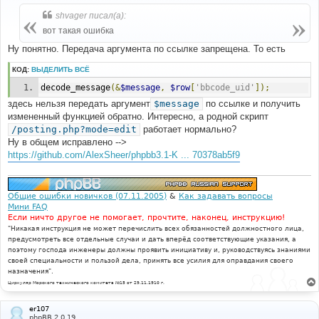
о
б
shvager писал(а):
щ
е
вот такая ошибка
н
и
Ну понятно. Передача аргумента по ссылке запрещена. То есть
е
КОД:
ВЫДЕЛИТЬ ВСЁ
decode_message
(&
$message
,
$row
[
'bbcode_uid'
]);
здесь нельзя передать аргумент
$message
по ссылке и получить
измененный функцией обратно. Интересно, а родной скрипт
/posting.php?mode=edit
работает нормально?
Ну в общем исправлено -->
https://github.com/AlexSheer/phpbb3.1-K ... 70378ab5f9
Общие ошибки новичков (07.11.2005)
&
Как задавать вопросы
Мини FAQ
Если ничто другое не помогает, прочтите, наконец, инструкцию!
"Никакая инструкция не может перечислить всех обязанностей должностного лица,
предусмотреть все отдельные случаи и дать вперёд соответствующие указания, а
поэтому господа инженеры должны проявить инициативу и, руководствуясь знаниями
своей специальности и пользой дела, принять все усилия для оправдания своего
назначения".
Циркуляр Морского технического комитета №15 от 29.11.1910 г.
er107
phpBB 2.0.19