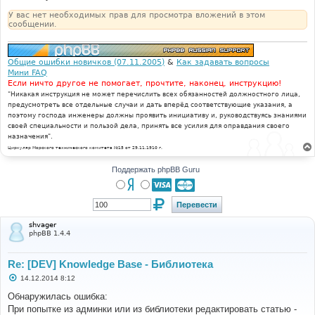
У вас нет необходимых прав для просмотра вложений в этом
сообщении.
Общие ошибки новичков (07.11.2005)
&
Как задавать вопросы
Мини FAQ
Если ничто другое не помогает, прочтите, наконец, инструкцию!
"Никакая инструкция не может перечислить всех обязанностей должностного лица,
предусмотреть все отдельные случаи и дать вперёд соответствующие указания, а
поэтому господа инженеры должны проявить инициативу и, руководствуясь знаниями
своей специальности и пользой дела, принять все усилия для оправдания своего
назначения".
Циркуляр Морского технического комитета №15 от 29.11.1910 г.
Поддержать phpBB Guru
shvager
phpBB 1.4.4
Re: [DEV] Knowledge Base - Библиотека
С
14.12.2014 8:12
о
о
Обнаружилась ошибка:
б
При попытке из админки или из библиотеки редактировать статью -
щ