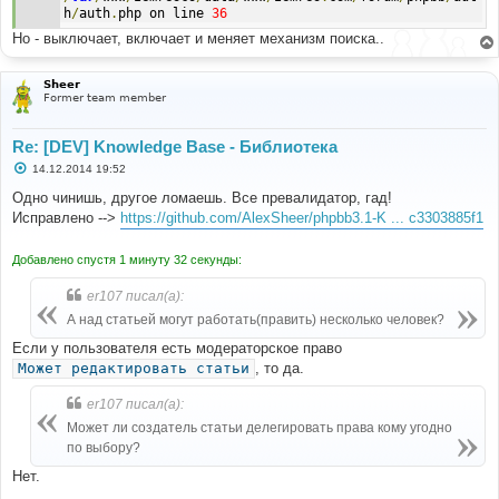
h
/
auth
.
php on line 
36
Но - выключает, включает и меняет механизм поиска..
Sheer
Former team member
Re: [DEV] Knowledge Base - Библиотека
С
14.12.2014 19:52
о
о
Одно чинишь, другое ломаешь. Все превалидатор, гад!
б
Исправлено -->
https://github.com/AlexSheer/phpbb3.1-K ... c3303885f1
щ
е
н
Добавлено спустя 1 минуту 32 секунды:
и
е
er107 писал(а):
А над статьей могут работать(править) несколько человек?
Если у пользователя есть модераторское право
Может редактировать статьи
, то да.
er107 писал(а):
Может ли создатель статьи делегировать права кому угодно
по выбору?
Нет.