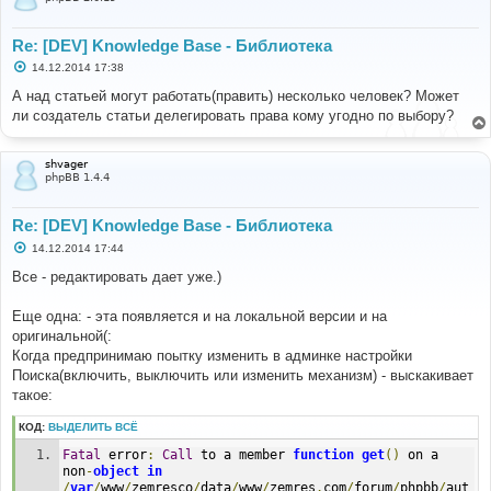
Re: [DEV] Knowledge Base - Библиотека
С
14.12.2014 17:38
о
о
А над статьей могут работать(править) несколько человек? Может
б
ли создатель статьи делегировать права кому угодно по выбору?
щ
е
н
и
shvager
е
phpBB 1.4.4
Re: [DEV] Knowledge Base - Библиотека
С
14.12.2014 17:44
о
о
Все - редактировать дает уже.)
б
щ
е
Еще одна: - эта появляется и на локальной версии и на
н
оригинальной(:
и
е
Когда предпринимаю поытку изменить в админке настройки
Поиска(включить, выключить или изменить механизм) - выскакивает
такое:
КОД:
ВЫДЕЛИТЬ ВСЁ
Fatal
 error
:
Call
 to a member 
function
get
()
 on a 
non
-
object
in
/
var
/
www
/
zemresco
/
data
/
www
/
zemres
.
com
/
forum
/
phpbb
/
aut