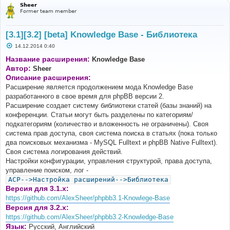
Sheer
Former team member
[3.1][3.2] [beta] Knowledge Base - Библиотека
С
14.12.2014 0:40
о
о
Название расширения:
Knowledge Base
б
Автор:
Sheer
щ
е
Описание расширения:
н
Расширение является продолжением мода Knowledge Base
и
е
разработанного в свое время для phpBB версии 2.
Расширение создает систему библиотеки статей (базы знаний) на
конференции. Статьи могут быть разделены по категориям/
подкатегориям (количество и вложенность не ограничены). Своя
система прав доступа, своя система поиска в статьях (пока только
два поисковых механизма - MySQL Fulltext и phpBB Native Fulltext).
Своя система логирования действий.
Настройки конфигурации, управления структурой, права доступа,
управление поиском, лог -
ACP-->Настройка расширений-->Библиотека
Версия для 3.1.x:
https://github.com/AlexSheer/phpbb3.1-Knowlege-Base
Версия для 3.2.x:
https://github.com/AlexSheer/phpbb3.2-Knowledge-Base
Язык:
Русский, Английский