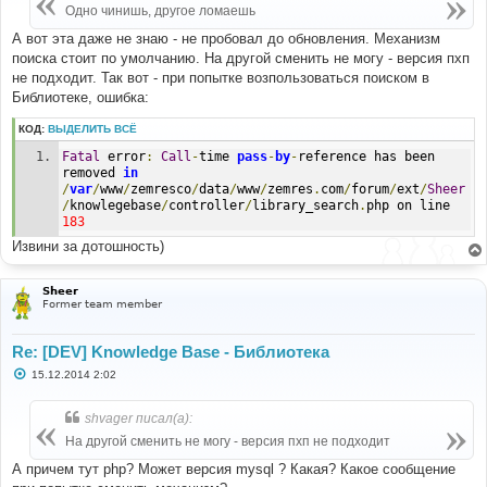
е
Одно чинишь, другое ломаешь
н
и
А вот эта даже не знаю - не пробовал до обновления. Механизм
е
поиска стоит по умолчанию. На другой сменить не могу - версия пхп
не подходит. Так вот - при попытке возпользоваться поиском в
Библиотеке, ошибка:
КОД:
ВЫДЕЛИТЬ ВСЁ
Fatal
 error
:
Call
-
time 
pass
-
by
-
reference has been 
removed 
in
/
var
/
www
/
zemresco
/
data
/
www
/
zemres
.
com
/
forum
/
ext
/
Sheer
/
knowlegebase
/
controller
/
library_search
.
php on line 
183
Извини за дотошность)
Sheer
Former team member
Re: [DEV] Knowledge Base - Библиотека
С
15.12.2014 2:02
о
о
б
shvager писал(а):
щ
е
На другой сменить не могу - версия пхп не подходит
н
и
А причем тут php? Может версия mysql ? Какая? Какое сообщение
е