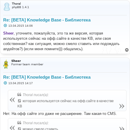
Thoral
phpBB 1.4.1
Re: [BETA] Knowledge Base - Библиотека
С
13.04.2015 14:06
о
о
Sheer
, уточните, пожалуйста, это та же версия, которая
б
используется сейчас на офф.сайте в качестве KB, или своя
щ
е
собственная? как ситуация, можно смело ставить или подождать
н
апдейтов?) (если меня помните))) общались).
и
е
Sheer
Former team member
Re: [BETA] Knowledge Base - Библиотека
С
13.04.2015 14:17
о
о
б
Thoral писал(а):
щ
е
которая используется сейчас на офф.сайте в качестве
н
KB
и
е
Нет. На офф сайте это даже не расширение. Там какая-то CMS.
Thoral писал(а):
можно смело ставить