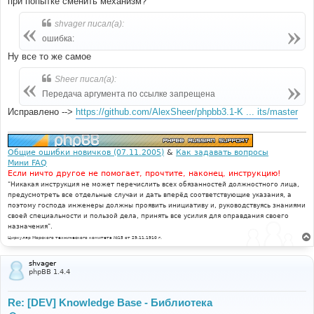
при попытке сменить механизм?
shvager писал(а):
ошибка:
Ну все то же самое
Sheer писал(а):
Передача аргумента по ссылке запрещена
Исправлено -->
https://github.com/AlexSheer/phpbb3.1-K ... its/master
Общие ошибки новичков (07.11.2005)
&
Как задавать вопросы
Мини FAQ
Если ничто другое не помогает, прочтите, наконец, инструкцию!
"Никакая инструкция не может перечислить всех обязанностей должностного лица,
предусмотреть все отдельные случаи и дать вперёд соответствующие указания, а
поэтому господа инженеры должны проявить инициативу и, руководствуясь знаниями
своей специальности и пользой дела, принять все усилия для оправдания своего
назначения".
Циркуляр Морского технического комитета №15 от 29.11.1910 г.
shvager
phpBB 1.4.4
Re: [DEV] Knowledge Base - Библиотека