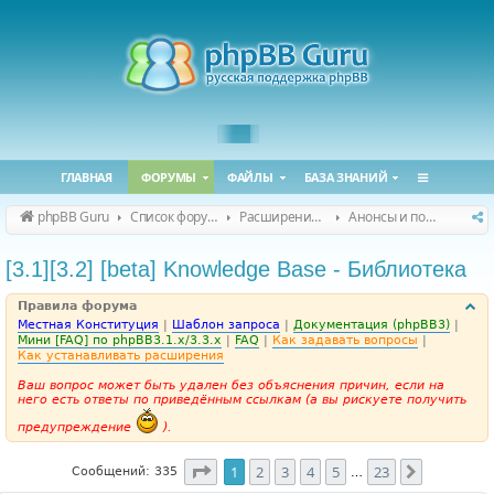
ГЛАВНАЯ
ФОРУМЫ
ФАЙЛЫ
БАЗА ЗНАНИЙ
phpBB Guru
Список форумов
Расширения phpBB
Анонсы и поддержка расширений для phpBB
[3.1][3.2] [beta] Knowledge Base - Библиотека
Правила форума
Местная Конституция
|
Шаблон запроса
|
Документация (phpBB3)
|
Мини [FAQ] по phpBB3.1.x/3.3.x
|
FAQ
|
Как задавать вопросы
|
Как устанавливать расширения
Ваш вопрос может быть удален без объяснения причин, если на
него есть ответы по приведённым ссылкам (а вы рискуете получить
предупреждение
).
Страница
1
из
23
1
2
3
4
5
23
След.
Сообщений: 335
…