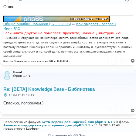
Ставь.
Общие ошибки новичков (07.11.2005)
&
Как задавать вопросы
Мини FAQ
Если ничто другое не помогает, прочтите, наконец, инструкцию!
"Никакая инструкция не может перечислить всех обязанностей должностного лица,
предусмотреть все отдельные случаи и дать вперёд соответствующие указания, а
поэтому господа инженеры должны проявить инициативу и, руководствуясь знаниями
своей специальности и пользой дела, принять все усилия для оправдания своего
назначения".
Циркуляр Морского технического комитета №15 от 29.11.1910 г.
Thoral
phpBB 1.4.1
Re: [BETA] Knowledge Base - Библиотека
С
13.04.2015 14:19
о
о
Спасибо, попробуем )
б
щ
е
н
и
Перенесено из форума
Бета-версии расширений для phpBB 3.1.x
в форум
е
Анонсы и поддержка расширений для phpBB 3.1.x
11.07.2015 12:48
модератором
LavIgor
Поддержать phpBB Guru