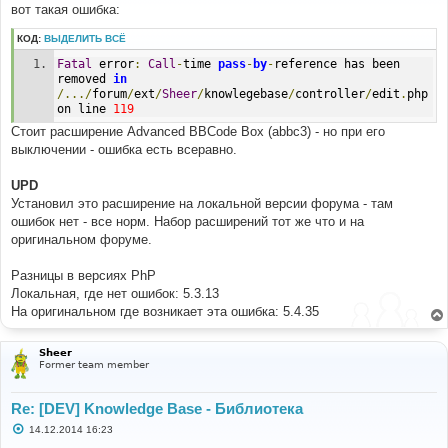
е
вот такая ошибка:
н
и
КОД:
ВЫДЕЛИТЬ ВСЁ
е
Fatal
 error
:
Call
-
time 
pass
-
by
-
reference has been 
removed 
in
/.../
forum
/
ext
/
Sheer
/
knowlegebase
/
controller
/
edit
.
php 
on line 
119
Стоит расширение Advanced BBCode Box (abbc3) - но при его
выключении - ошибка есть всеравно.
UPD
Установил это расширение на локальной версии форума - там
ошибок нет - все норм. Набор расширений тот же что и на
оригинальном форуме.
Разницы в версиях PhP
Локальная, где нет ошибок: 5.3.13
На оригинальном где возникает эта ошибка: 5.4.35
Sheer
Former team member
Re: [DEV] Knowledge Base - Библиотека
С
14.12.2014 16:23
о