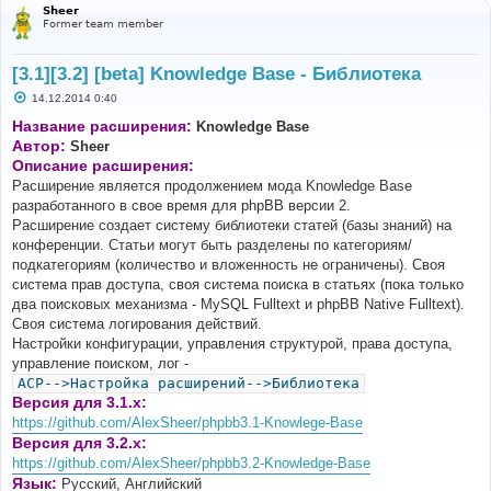
Sheer
Former team member
[3.1][3.2] [beta] Knowledge Base - Библиотека
С
14.12.2014 0:40
о
о
Название расширения:
Knowledge Base
б
Автор:
Sheer
щ
е
Описание расширения:
н
Расширение является продолжением мода Knowledge Base
и
е
разработанного в свое время для phpBB версии 2.
Расширение создает систему библиотеки статей (базы знаний) на
конференции. Статьи могут быть разделены по категориям/
подкатегориям (количество и вложенность не ограничены). Своя
система прав доступа, своя система поиска в статьях (пока только
два поисковых механизма - MySQL Fulltext и phpBB Native Fulltext).
Своя система логирования действий.
Настройки конфигурации, управления структурой, права доступа,
управление поиском, лог -
ACP-->Настройка расширений-->Библиотека
Версия для 3.1.x:
https://github.com/AlexSheer/phpbb3.1-Knowlege-Base
Версия для 3.2.x:
https://github.com/AlexSheer/phpbb3.2-Knowledge-Base
Язык:
Русский, Английский