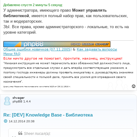
Добавлено спустя 2 минуты 5 секунд:
У администратора, имеющего право
Может управлять
библиотекой
, имеется полный набор прав, как пользовательских,
так и модераторских.
ЗЫ. Все права, кроме администраторского - локальные, то есть на
уровне категорий.
Общие ошибки новичков (07.11.2005)
&
Как задавать вопросы
Мини FAQ
Если ничто другое не помогает, прочтите, наконец, инструкцию!
"Никакая инструкция не может перечислить всех обязанностей должностного лица,
предусмотреть все отдельные случаи и дать вперёд соответствующие указания, а
поэтому господа инженеры должны проявить инициативу и, руководствуясь знаниями
своей специальности и пользой дела, принять все усилия для оправдания своего
назначения".
Циркуляр Морского технического комитета №15 от 29.11.1910 г.
shvager
phpBB 1.4.4
Re: [DEV] Knowledge Base - Библиотека
С
14.12.2014 20:38
о
о
б
Sheer писал(а):
щ