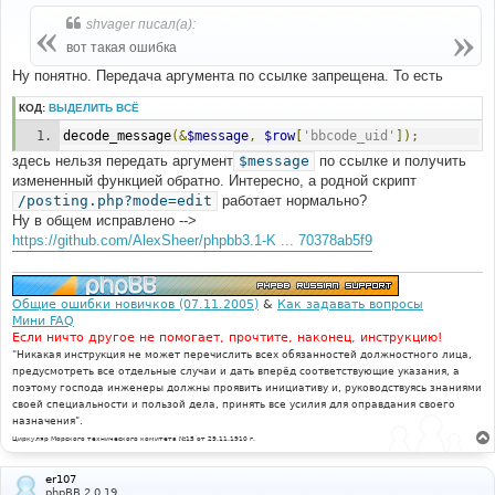
о
б
shvager писал(а):
щ
е
вот такая ошибка
н
и
Ну понятно. Передача аргумента по ссылке запрещена. То есть
е
КОД:
ВЫДЕЛИТЬ ВСЁ
decode_message
(&
$message
,
$row
[
'bbcode_uid'
]);
здесь нельзя передать аргумент
$message
по ссылке и получить
измененный функцией обратно. Интересно, а родной скрипт
/posting.php?mode=edit
работает нормально?
Ну в общем исправлено -->
https://github.com/AlexSheer/phpbb3.1-K ... 70378ab5f9
Общие ошибки новичков (07.11.2005)
&
Как задавать вопросы
Мини FAQ
Если ничто другое не помогает, прочтите, наконец, инструкцию!
"Никакая инструкция не может перечислить всех обязанностей должностного лица,
предусмотреть все отдельные случаи и дать вперёд соответствующие указания, а
поэтому господа инженеры должны проявить инициативу и, руководствуясь знаниями
своей специальности и пользой дела, принять все усилия для оправдания своего
назначения".
Циркуляр Морского технического комитета №15 от 29.11.1910 г.
er107
phpBB 2.0.19