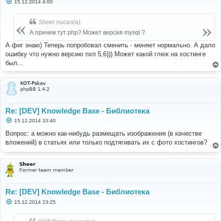
С
15.12.2014 4:00
о
о
б
Sheer писал(а):
щ
е
А причем тут php? Может версия mysql ?
н
и
А фиг знаю) Теперь попробовал сменить - меняет нормально. А дало
е
ошибку что нужно версию пхп 5,6))) Может какой глюк на хостинге
был...
KOT-Pskov
phpBB 1.4.2
Re: [DEV] Knowledge Base - Библиотека
С
15.12.2014 10:40
о
о
Вопрос: а можно как-нибудь размещать изображения (в качестве
б
вложений) в статьях или только подтягивать их с фото хостингов?
щ
е
н
и
Sheer
е
Former team member
Re: [DEV] Knowledge Base - Библиотека
С
15.12.2014 23:25
о
о
б