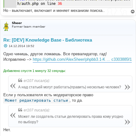
h
/
auth
.
php on line 
36
Но - выключает, включает и меняет механизм поиска..
Sheer
Former team member
Re: [DEV] Knowledge Base - Библиотека
С
14.12.2014 19:52
о
о
Одно чинишь, другое ломаешь. Все превалидатор, гад!
б
Исправлено -->
https://github.com/AlexSheer/phpbb3.1-K ... c3303885f1
щ
е
н
Добавлено спустя 1 минуту 32 секунды:
и
е
er107 писал(а):
А над статьей могут работать(править) несколько человек?
Если у пользователя есть модераторское право
Может редактировать статьи
, то да.
er107 писал(а):
Может ли создатель статьи делегировать права кому угодно
по выбору?
Нет.