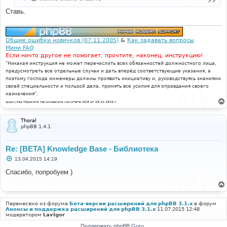
Ставь.
Общие ошибки новичков (07.11.2005)
&
Как задавать вопросы
Мини FAQ
Если ничто другое не помогает, прочтите, наконец, инструкцию!
"Никакая инструкция не может перечислить всех обязанностей должностного лица,
предусмотреть все отдельные случаи и дать вперёд соответствующие указания, а
поэтому господа инженеры должны проявить инициативу и, руководствуясь знаниями
своей специальности и пользой дела, принять все усилия для оправдания своего
назначения".
Циркуляр Морского технического комитета №15 от 29.11.1910 г.
Thoral
phpBB 1.4.1
Re: [BETA] Knowledge Base - Библиотека
С
13.04.2015 14:19
о
о
Спасибо, попробуем )
б
щ
е
н
и
Перенесено из форума
Бета-версии расширений для phpBB 3.1.x
в форум
е
Анонсы и поддержка расширений для phpBB 3.1.x
11.07.2015 12:48
модератором
LavIgor
Поддержать phpBB Guru