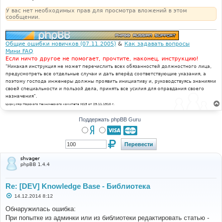
У вас нет необходимых прав для просмотра вложений в этом
сообщении.
Общие ошибки новичков (07.11.2005)
&
Как задавать вопросы
Мини FAQ
Если ничто другое не помогает, прочтите, наконец, инструкцию!
"Никакая инструкция не может перечислить всех обязанностей должностного лица,
предусмотреть все отдельные случаи и дать вперёд соответствующие указания, а
поэтому господа инженеры должны проявить инициативу и, руководствуясь знаниями
своей специальности и пользой дела, принять все усилия для оправдания своего
назначения".
Циркуляр Морского технического комитета №15 от 29.11.1910 г.
Поддержать phpBB Guru
shvager
phpBB 1.4.4
Re: [DEV] Knowledge Base - Библиотека
С
14.12.2014 8:12
о
о
Обнаружилась ошибка:
б
При попытке из админки или из библиотеки редактировать статью -
щ