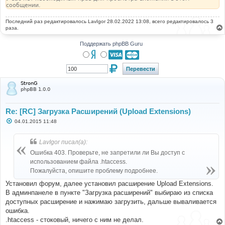
сообщении.
Последний раз редактировалось
LavIgor
28.02.2022 13:08, всего редактировалось 3
раза.
Поддержать phpBB Guru
StronG
phpBB 1.0.0
Re: [RC] Загрузка Расширений (Upload Extensions)
С
04.01.2015 11:48
о
о
б
LavIgor писал(а):
щ
е
Ошибка 403. Проверьте, не запретили ли Вы доступ с
н
использованием файла .htaccess.
и
е
Пожалуйста, опишите проблему подробнее.
Установил форум, далее установил расширение Upload Extensions.
В админпанеле в пункте "Загрузка расширений" выбираю из списка
доступных расширение и нажимаю загрузить, дальше вываливается
ошибка.
.htaccess - стоковый, ничего с ним не делал.