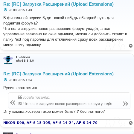
Re: [RC] Загрузка Расширений (Upload Extensions)
С
28.03.2015 1:43
о
о
В финальной версии будет какой нибудь обходной путь для
б
поднятия форума?
щ
е
Что если загрузив новое расширение форум упадёт, а все
н
управление завязано на окне админки, можна ли добавить скрипт в
и
е
папку /ext под паролем для отключения сразу всех рассширений
минуя саму админку.
Пчелкин
phpBB 3.3.0
Re: [RC] Загрузка Расширений (Upload Extensions)
С
28.03.2015 1:54
о
о
Русиш фантастиш.
б
щ
rogala писал(а):
е
н
Что если загрузив новое расширение форум упадёт
и
е
Эт у какова хостера такое может быть? У бесплатного?
NIKON-D90, AF-S 18-105, AF-S 14-24, AF-S 24-70