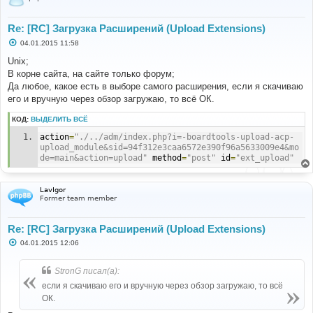
Re: [RC] Загрузка Расширений (Upload Extensions)
С
04.01.2015 11:58
о
о
Unix;
б
В корне сайта, на сайте только форум;
щ
е
Да любое, какое есть в выборе самого расширения, если я скачиваю
н
его и вручную через обзор загружаю, то всё ОК.
и
е
КОД:
ВЫДЕЛИТЬ ВСЁ
action
=
"./../adm/index.php?i=-boardtools-upload-acp-
upload_module&sid=94f312e3caa6572e390f96a5633009e4&mo
de=main&action=upload"
 method
=
"post"
 id
=
"ext_upload"
LavIgor
Former team member
Re: [RC] Загрузка Расширений (Upload Extensions)
С
04.01.2015 12:06
о
о
б
StronG писал(а):
щ
е
если я скачиваю его и вручную через обзор загружаю, то всё
н
ОК.
и
е