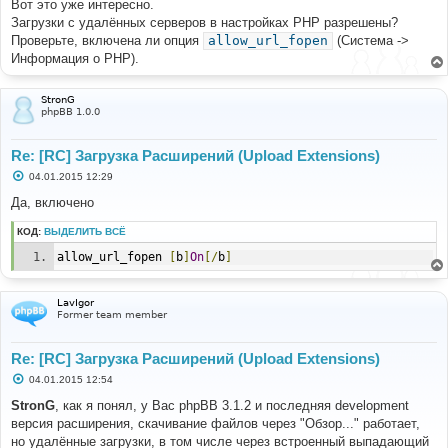
Вот это уже интересно.
Загрузки с удалённых серверов в настройках PHP разрешены?
Проверьте, включена ли опция
allow_url_fopen
(Система ->
Информация о PHP).
StronG
phpBB 1.0.0
Re: [RC] Загрузка Расширений (Upload Extensions)
С
04.01.2015 12:29
о
о
Да, включено
б
щ
КОД:
ВЫДЕЛИТЬ ВСЁ
е
н
allow_url_fopen	
[
b
]
On
[/
b
]
и
е
LavIgor
Former team member
Re: [RC] Загрузка Расширений (Upload Extensions)
С
04.01.2015 12:54
о
о
StronG
, как я понял, у Вас phpBB 3.1.2 и последняя development
б
версия расширения, скачивание файлов через "Обзор..." работает,
щ
е
но удалённые загрузки, в том числе через встроенный выпадающий