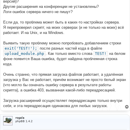
версий)?
Другие расширения на конференции не установлены?
Логи ошибок сервера ничего не пишут?
Если да, то проблема может быть в каких-то настройках сервера.
Я перепроверил скрипт, на моих серверах (и не только на моих) всё
работает. И на Unix, и на Windows.
Выявить такую проблему можно попробовать добавлением строки
exit('TEST!');
после разных частей кода в файле
upload_module.php
. Как только вместо слова
TEST!
на белом
фоне появится Ваша ошибка, будет найдена проблемная строка
кода.
Очень странно, что прямая загрузка файлов работает, а удалённая
загрузка у Вас не работает, причём возникает не просто белый экран
(что могло бы означать ошибку сервера в результате работы
скрипта), а ошибка 403, вызванная какой-либо переадресацией.
Загрузка расширений осуществляет переадресацию только внутри
себя, и эта переадресация одинакова для любых загрузок.
rogala
phpBB 1.4.2