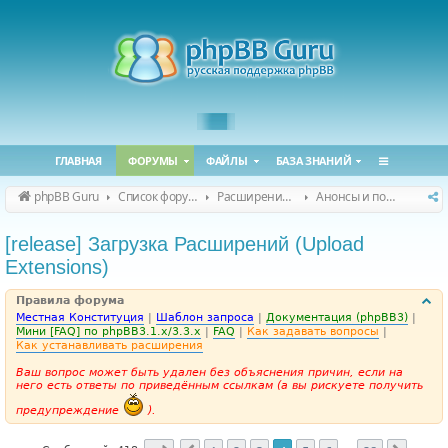
ГЛАВНАЯ
ФОРУМЫ
ФАЙЛЫ
БАЗА ЗНАНИЙ
phpBB Guru
Список форумов
Расширения phpBB
Анонсы и поддержка расширений для phpBB
[release] Загрузка Расширений (Upload
Extensions)
Правила форума
Местная Конституция
|
Шаблон запроса
|
Документация (phpBB3)
|
Мини [FAQ] по phpBB3.1.x/3.3.x
|
FAQ
|
Как задавать вопросы
|
Как устанавливать расширения
Ваш вопрос может быть удален без объяснения причин, если на
него есть ответы по приведённым ссылкам (а вы рискуете получить
предупреждение
).