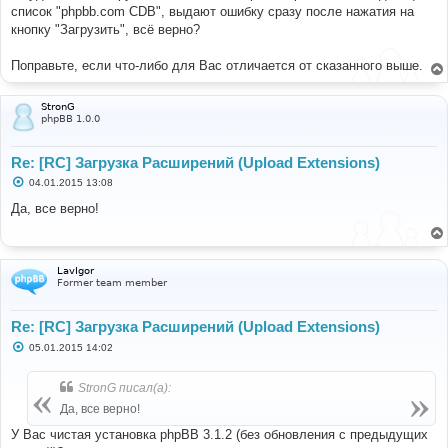
н
список "phpbb.com CDB", выдают ошибку сразу после нажатия на
и
е
кнопку "Загрузить", всё верно?
Поправьте, если что-либо для Вас отличается от сказанного выше.
StronG
phpBB 1.0.0
Re: [RC] Загрузка Расширений (Upload Extensions)
С
04.01.2015 13:08
о
о
Да, все верно!
б
щ
е
н
и
LavIgor
е
Former team member
Re: [RC] Загрузка Расширений (Upload Extensions)
С
05.01.2015 14:02
о
о
б
StronG писал(а):
щ
е
Да, все верно!
н
и
У Вас чистая установка phpBB 3.1.2 (без обновления с предыдущих
е