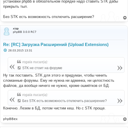
е
установки phpbb в обязательном порядке надо ставить STK дабы
прикрыть тыл.
Без STK есть возможность отключить расширение?
xisp
phpBB 3.0.0 RC7
Re: [RC] Загрузка Расширений (Upload Extensions)
С
28.03.2015 13:31
о
о
б
rogala писал(а):
щ
е
STK не стоит на форуме
н
и
Ну так поставить. STK для этого и придуман, чтобы чинить
е
сломанные форумы. Ему не нужна ни админка, ни целостность
файлов, да вообще ничего не нужно, кроме ошмётков от БД.
rogala писал(а):
Без STK есть возможность отключить расширение?
Конечно. Лезем в БД, потом чистим кеш. Но с STK проще.
phpBBex