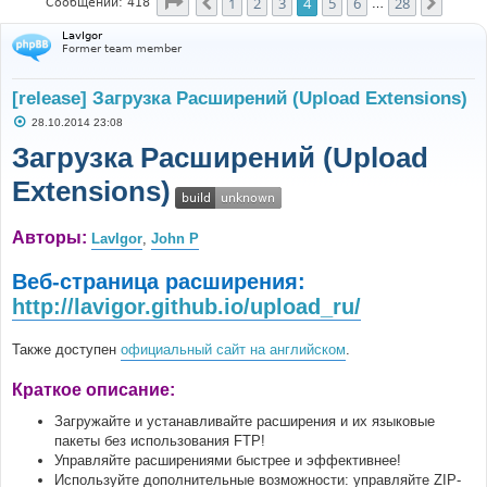
Страница
4
из
28
1
2
3
4
5
6
28
Пред.
След.
Сообщений: 418
…
LavIgor
Former team member
[release] Загрузка Расширений (Upload Extensions)
С
28.10.2014 23:08
о
о
Загрузка Расширений (Upload
б
щ
Extensions)
е
н
и
е
Авторы:
LavIgor
,
John P
Веб-страница расширения:
http://lavigor.github.io/upload_ru/
Также доступен
официальный сайт на английском
.
Краткое описание:
Загружайте и устанавливайте расширения и их языковые
пакеты без использования FTP!
Управляйте расширениями быстрее и эффективнее!
Используйте дополнительные возможности: управляйте ZIP-