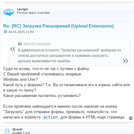
LavIgor
Former team member
Re: [RC] Загрузка Расширений (Upload Extensions)
С
04.01.2015 11:53
о
о
б
StronG писал(а):
щ
е
В админпанеле в пункте "Загрузка расширений" выбираю из
н
списка доступных расширение и нажимаю загрузить,
и
е
дальше вываливается ошибка.
Судя по всему, что-то не так с путями к файлу.
С Вашей проблемой сталкиваюсь впервые.
Windows или Unix?
Какой путь у форума? Т.е. Вы устанавливали его в корень сайта или
в какую-то папку?
Какое расширение пытаетесь установить?
Если проблема наблюдается именно после нажатия на кнопку
"Загрузить" для отправки формы, проверьте, пожалуйста, что
написано в атрибуте
action
для формы в HTML-коде страницы.
StronG
phpBB 1.0.0