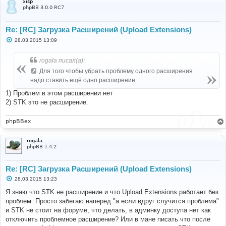
xisp
phpBB 3.0.0 RC7
Re: [RC] Загрузка Расширений (Upload Extensions)
С
28.03.2015 13:09
о
о
б
rogala писал(а):
щ
е
Для того чтобы убрать проблему одного расширения
н
надо ставить ещё одно расширение
и
е
1) Проблем в этом расширении нет
2) STK это не расширение.
phpBBex
rogala
phpBB 1.4.2
Re: [RC] Загрузка Расширений (Upload Extensions)
С
28.03.2015 13:23
о
о
Я знаю что STK не расширение и что Upload Extensions работает без
б
проблем. Просто забегаю наперед "а если вдруг случится проблема"
щ
е
и STK не стоит на форуме, что делать, в админку доступа нет как
н
отключить проблемное расширение? Или в мане писать что после
и