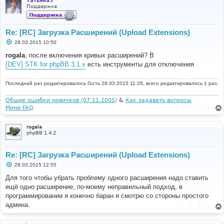
Татьяна5
Поддержка
Re: [RC] Загрузка Расширений (Upload Extensions)
С
28.03.2015 10:50
о
о
rogala
, после включения кривых расширений? В
б
[DEV] STK for phpBB 3.1.x
есть инструменты для отключения
щ
е
н
Последний раз редактировалось
и
Гость
28.03.2015 11:26, всего редактировалось 1 раз.
е
Общие ошибки новичков (07.11.2005)
&
Как задавать вопросы
Мини FAQ
rogala
phpBB 1.4.2
Re: [RC] Загрузка Расширений (Upload Extensions)
С
28.03.2015 12:55
о
о
Для того чтобы убрать проблему одного расширения надо ставить
б
ещё одно расширение, по-моему неправильный подход, в
щ
е
программировании я конечно баран я смотрю со стороны простого
н
админа.
и
е