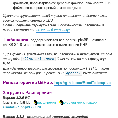
файлами, просматривайте деревья файлов, скачивайте ZIP-
файлы ваших расширений и многое другое!
Сравните функционал новой версии расширения с доступными
возможностями движка phpBB.
Полный перечень функциональных особенностей расширения
можно посмотреть
на его веб-странице
.
Требования:
поддерживаются все релизы phpBB, начиная с
phpBB 3.1.0, и все совместимые с ними версии PHP
* Для функции удалённой загрузки расширений требуется, чтобы
настройка
allow_url_fopen
была включена в конфигурации
PHP.
Для удалённой загрузки расширений по протоколу HTTPS также
необходимо, чтобы расширение PHP
openssl
было включено.
Репозиторий на GitHub:
https://github.com/BoardTools/upload
Загрузить Расширение:
Версия 3.2.0-RC
Скачать с GitHub:
расширение
,
русская локализация
Скачать с phpBB Guru
Версия 3.1.2 - проверена официальной командой