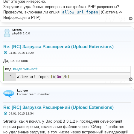
Вот это уже интересно.
Загрузки с удалённых серверов в настройках PHP разрешены?
Проверьте, включена ли опция
allow_url_fopen
(Система ->
Информация о PHP).
StronG
phpBB 1.0.0
Re: [RC] Загрузка Расширений (Upload Extensions)
С
04.01.2015 12:29
о
о
Да, включено
б
щ
КОД:
ВЫДЕЛИТЬ ВСЁ
е
н
allow_url_fopen	
[
b
]
On
[/
b
]
и
е
LavIgor
Former team member
Re: [RC] Загрузка Расширений (Upload Extensions)
С
04.01.2015 12:54
о
о
StronG
, как я понял, у Вас phpBB 3.1.2 и последняя development
б
версия расширения, скачивание файлов через "Обзор..." работает,
щ
е
но удалённые загрузки, в том числе через встроенный выпадающий