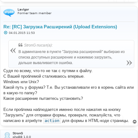
LavIgor
Former team member
Re: [RC] Загрузка Расширений (Upload Extensions)
С
04.01.2015 11:53
о
о
б
StronG писал(а):
щ
е
В админпанеле в пункте "Загрузка расширений" выбираю из
н
списка доступных расширение и нажимаю загрузить,
и
е
дальше вываливается ошибка.
Судя по всему, что-то не так с путями к файлу.
С Вашей проблемой сталкиваюсь впервые.
Windows или Unix?
Какой путь у форума? Т.е. Вы устанавливали его в корень сайта или
в какую-то папку?
Какое расширение пытаетесь установить?
Если проблема наблюдается именно после нажатия на кнопку
"Загрузить" для отправки формы, проверьте, пожалуйста, что
написано в атрибуте
action
для формы в HTML-коде страницы.
StronG
phpBB 1.0.0