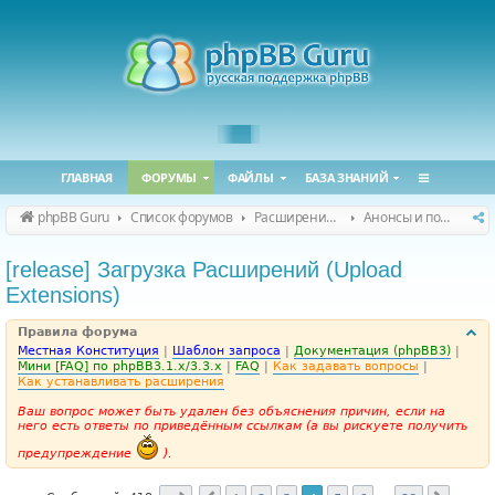
ГЛАВНАЯ
ФОРУМЫ
ФАЙЛЫ
БАЗА ЗНАНИЙ
phpBB Guru
Список форумов
Расширения phpBB
Анонсы и поддержка расширений для phpBB
[release] Загрузка Расширений (Upload
Extensions)
Правила форума
Местная Конституция
|
Шаблон запроса
|
Документация (phpBB3)
|
Мини [FAQ] по phpBB3.1.x/3.3.x
|
FAQ
|
Как задавать вопросы
|
Как устанавливать расширения
Ваш вопрос может быть удален без объяснения причин, если на
него есть ответы по приведённым ссылкам (а вы рискуете получить
предупреждение
).