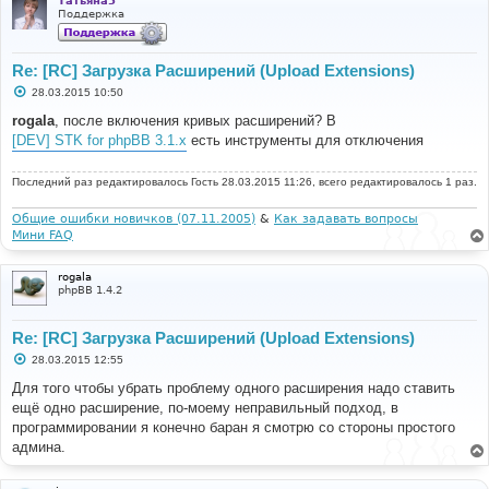
Татьяна5
Поддержка
Re: [RC] Загрузка Расширений (Upload Extensions)
С
28.03.2015 10:50
о
о
rogala
, после включения кривых расширений? В
б
[DEV] STK for phpBB 3.1.x
есть инструменты для отключения
щ
е
н
Последний раз редактировалось
и
Гость
28.03.2015 11:26, всего редактировалось 1 раз.
е
Общие ошибки новичков (07.11.2005)
&
Как задавать вопросы
Мини FAQ
rogala
phpBB 1.4.2
Re: [RC] Загрузка Расширений (Upload Extensions)
С
28.03.2015 12:55
о
о
Для того чтобы убрать проблему одного расширения надо ставить
б
ещё одно расширение, по-моему неправильный подход, в
щ
е
программировании я конечно баран я смотрю со стороны простого
н
админа.
и
е