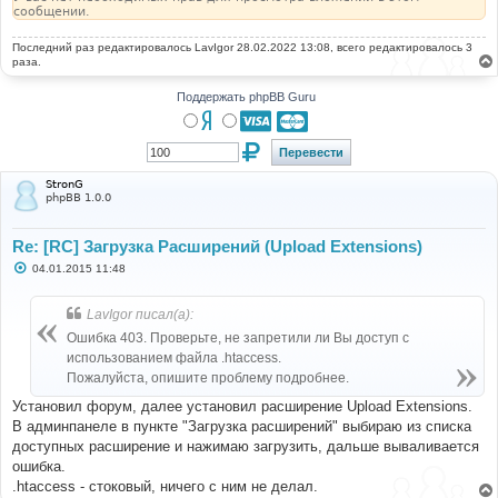
сообщении.
Последний раз редактировалось
LavIgor
28.02.2022 13:08, всего редактировалось 3
раза.
Поддержать phpBB Guru
StronG
phpBB 1.0.0
Re: [RC] Загрузка Расширений (Upload Extensions)
С
04.01.2015 11:48
о
о
б
LavIgor писал(а):
щ
е
Ошибка 403. Проверьте, не запретили ли Вы доступ с
н
использованием файла .htaccess.
и
е
Пожалуйста, опишите проблему подробнее.
Установил форум, далее установил расширение Upload Extensions.
В админпанеле в пункте "Загрузка расширений" выбираю из списка
доступных расширение и нажимаю загрузить, дальше вываливается
ошибка.
.htaccess - стоковый, ничего с ним не делал.