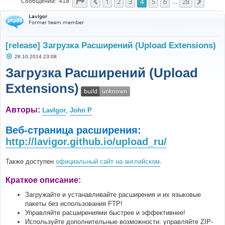
Страница
4
из
28
1
2
3
4
5
6
28
Пред.
След.
Сообщений: 418
…
LavIgor
Former team member
[release] Загрузка Расширений (Upload Extensions)
С
28.10.2014 23:08
о
о
Загрузка Расширений (Upload
б
щ
Extensions)
е
н
и
е
Авторы:
LavIgor
,
John P
Веб-страница расширения:
http://lavigor.github.io/upload_ru/
Также доступен
официальный сайт на английском
.
Краткое описание:
Загружайте и устанавливайте расширения и их языковые
пакеты без использования FTP!
Управляйте расширениями быстрее и эффективнее!
Используйте дополнительные возможности: управляйте ZIP-