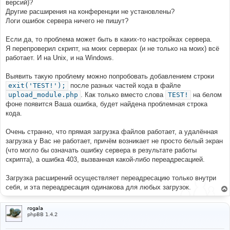
версий)?
Другие расширения на конференции не установлены?
Логи ошибок сервера ничего не пишут?
Если да, то проблема может быть в каких-то настройках сервера.
Я перепроверил скрипт, на моих серверах (и не только на моих) всё
работает. И на Unix, и на Windows.
Выявить такую проблему можно попробовать добавлением строки
exit('TEST!');
после разных частей кода в файле
upload_module.php
. Как только вместо слова
TEST!
на белом
фоне появится Ваша ошибка, будет найдена проблемная строка
кода.
Очень странно, что прямая загрузка файлов работает, а удалённая
загрузка у Вас не работает, причём возникает не просто белый экран
(что могло бы означать ошибку сервера в результате работы
скрипта), а ошибка 403, вызванная какой-либо переадресацией.
Загрузка расширений осуществляет переадресацию только внутри
себя, и эта переадресация одинакова для любых загрузок.
rogala
phpBB 1.4.2