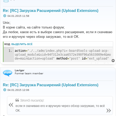
Re: [RC] Загрузка Расширений (Upload Extensions)
С
04.01.2015 11:58
о
о
Unix;
б
В корне сайта, на сайте только форум;
щ
е
Да любое, какое есть в выборе самого расширения, если я скачиваю
н
его и вручную через обзор загружаю, то всё ОК.
и
е
КОД:
ВЫДЕЛИТЬ ВСЁ
action
=
"./../adm/index.php?i=-boardtools-upload-acp-
upload_module&sid=94f312e3caa6572e390f96a5633009e4&mo
de=main&action=upload"
 method
=
"post"
 id
=
"ext_upload"
LavIgor
Former team member
Re: [RC] Загрузка Расширений (Upload Extensions)
С
04.01.2015 12:06
о
о
б
StronG писал(а):
щ
е
если я скачиваю его и вручную через обзор загружаю, то всё
н
ОК.
и
е