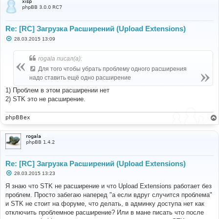
xisp
phpBB 3.0.0 RC7
Re: [RC] Загрузка Расширений (Upload Extensions)
С
28.03.2015 13:09
о
о
б
rogala писал(а):
щ
е
Для того чтобы убрать проблему одного расширения
н
надо ставить ещё одно расширение
и
е
1) Проблем в этом расширении нет
2) STK это не расширение.
phpBBex
rogala
phpBB 1.4.2
Re: [RC] Загрузка Расширений (Upload Extensions)
С
28.03.2015 13:23
о
о
Я знаю что STK не расширение и что Upload Extensions работает без
б
проблем. Просто забегаю наперед "а если вдруг случится проблема"
щ
е
и STK не стоит на форуме, что делать, в админку доступа нет как
н
отключить проблемное расширение? Или в мане писать что после
и