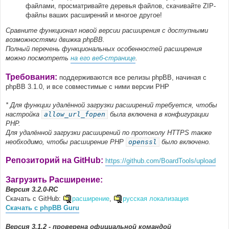
файлами, просматривайте деревья файлов, скачивайте ZIP-
файлы ваших расширений и многое другое!
Сравните функционал новой версии расширения с доступными
возможностями движка phpBB.
Полный перечень функциональных особенностей расширения
можно посмотреть
на его веб-странице
.
Требования:
поддерживаются все релизы phpBB, начиная с
phpBB 3.1.0, и все совместимые с ними версии PHP
* Для функции удалённой загрузки расширений требуется, чтобы
настройка
allow_url_fopen
была включена в конфигурации
PHP.
Для удалённой загрузки расширений по протоколу HTTPS также
необходимо, чтобы расширение PHP
openssl
было включено.
Репозиторий на GitHub:
https://github.com/BoardTools/upload
Загрузить Расширение:
Версия 3.2.0-RC
Скачать с GitHub:
расширение
,
русская локализация
Скачать с phpBB Guru
Версия 3.1.2 - проверена официальной командой