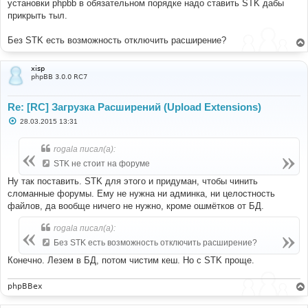
е
установки phpbb в обязательном порядке надо ставить STK дабы
прикрыть тыл.
Без STK есть возможность отключить расширение?
xisp
phpBB 3.0.0 RC7
Re: [RC] Загрузка Расширений (Upload Extensions)
С
28.03.2015 13:31
о
о
б
rogala писал(а):
щ
е
STK не стоит на форуме
н
и
Ну так поставить. STK для этого и придуман, чтобы чинить
е
сломанные форумы. Ему не нужна ни админка, ни целостность
файлов, да вообще ничего не нужно, кроме ошмётков от БД.
rogala писал(а):
Без STK есть возможность отключить расширение?
Конечно. Лезем в БД, потом чистим кеш. Но с STK проще.
phpBBex