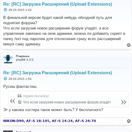
Re: [RC] Загрузка Расширений (Upload Extensions)
С
28.03.2015 1:43
о
о
В финальной версии будет какой нибудь обходной путь для
б
поднятия форума?
щ
е
Что если загрузив новое расширение форум упадёт, а все
н
управление завязано на окне админки, можна ли добавить скрипт в
и
е
папку /ext под паролем для отключения сразу всех рассширений
минуя саму админку.
Пчелкин
phpBB 3.3.0
Re: [RC] Загрузка Расширений (Upload Extensions)
С
28.03.2015 1:54
о
о
Русиш фантастиш.
б
щ
rogala писал(а):
е
н
Что если загрузив новое расширение форум упадёт
и
е
Эт у какова хостера такое может быть? У бесплатного?
NIKON-D90, AF-S 18-105, AF-S 14-24, AF-S 24-70