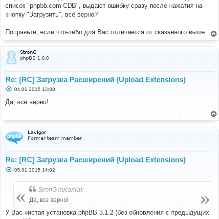
н
список "phpbb.com CDB", выдают ошибку сразу после нажатия на
и
е
кнопку "Загрузить", всё верно?
Поправьте, если что-либо для Вас отличается от сказанного выше.
StronG
phpBB 1.0.0
Re: [RC] Загрузка Расширений (Upload Extensions)
С
04.01.2015 13:08
о
о
Да, все верно!
б
щ
е
н
и
LavIgor
е
Former team member
Re: [RC] Загрузка Расширений (Upload Extensions)
С
05.01.2015 14:02
о
о
б
StronG писал(а):
щ
е
Да, все верно!
н
и
У Вас чистая установка phpBB 3.1.2 (без обновления с предыдущих
е