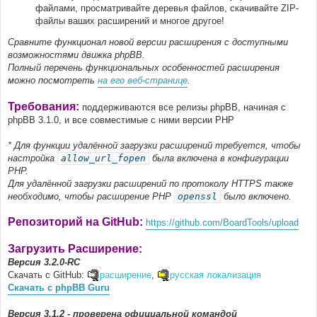
файлами, просматривайте деревья файлов, скачивайте ZIP-
файлы ваших расширений и многое другое!
Сравните функционал новой версии расширения с доступными
возможностями движка phpBB.
Полный перечень функциональных особенностей расширения
можно посмотреть
на его веб-странице
.
Требования:
поддерживаются все релизы phpBB, начиная с
phpBB 3.1.0, и все совместимые с ними версии PHP
* Для функции удалённой загрузки расширений требуется, чтобы
настройка
allow_url_fopen
была включена в конфигурации
PHP.
Для удалённой загрузки расширений по протоколу HTTPS также
необходимо, чтобы расширение PHP
openssl
было включено.
Репозиторий на GitHub:
https://github.com/BoardTools/upload
Загрузить Расширение:
Версия 3.2.0-RC
Скачать с GitHub:
расширение
,
русская локализация
Скачать с phpBB Guru
Версия 3.1.2 - проверена официальной командой