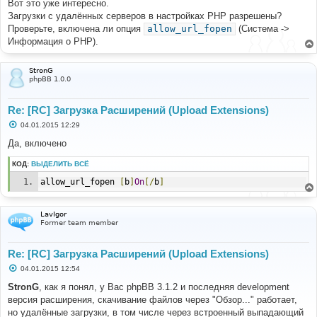
Вот это уже интересно.
Загрузки с удалённых серверов в настройках PHP разрешены?
Проверьте, включена ли опция
allow_url_fopen
(Система ->
Информация о PHP).
StronG
phpBB 1.0.0
Re: [RC] Загрузка Расширений (Upload Extensions)
С
04.01.2015 12:29
о
о
Да, включено
б
щ
КОД:
ВЫДЕЛИТЬ ВСЁ
е
н
allow_url_fopen	
[
b
]
On
[/
b
]
и
е
LavIgor
Former team member
Re: [RC] Загрузка Расширений (Upload Extensions)
С
04.01.2015 12:54
о
о
StronG
, как я понял, у Вас phpBB 3.1.2 и последняя development
б
версия расширения, скачивание файлов через "Обзор..." работает,
щ
е
но удалённые загрузки, в том числе через встроенный выпадающий