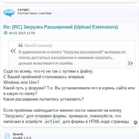
LavIgor
Former team member
Re: [RC] Загрузка Расширений (Upload Extensions)
С
04.01.2015 11:53
о
о
б
StronG писал(а):
щ
е
В админпанеле в пункте "Загрузка расширений" выбираю из
н
списка доступных расширение и нажимаю загрузить,
и
е
дальше вываливается ошибка.
Судя по всему, что-то не так с путями к файлу.
С Вашей проблемой сталкиваюсь впервые.
Windows или Unix?
Какой путь у форума? Т.е. Вы устанавливали его в корень сайта или
в какую-то папку?
Какое расширение пытаетесь установить?
Если проблема наблюдается именно после нажатия на кнопку
"Загрузить" для отправки формы, проверьте, пожалуйста, что
написано в атрибуте
action
для формы в HTML-коде страницы.
StronG
phpBB 1.0.0