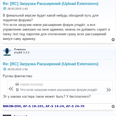
Re: [RC] Загрузка Расширений (Upload Extensions)
С
28.03.2015 1:43
о
о
В финальной версии будет какой нибудь обходной путь для
б
поднятия форума?
щ
е
Что если загрузив новое расширение форум упадёт, а все
н
управление завязано на окне админки, можна ли добавить скрипт в
и
е
папку /ext под паролем для отключения сразу всех рассширений
минуя саму админку.
Пчелкин
phpBB 3.3.0
Re: [RC] Загрузка Расширений (Upload Extensions)
С
28.03.2015 1:54
о
о
Русиш фантастиш.
б
щ
rogala писал(а):
е
н
Что если загрузив новое расширение форум упадёт
и
е
Эт у какова хостера такое может быть? У бесплатного?
NIKON-D90, AF-S 18-105, AF-S 14-24, AF-S 24-70