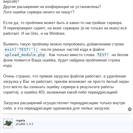
версий)?
Другие расширения на конференции не установлены?
Логи ошибок сервера ничего не пишут?
Если да, то проблема может быть в каких-то настройках сервера.
Я перепроверил скрипт, на моих серверах (и не только на моих) всё
работает. И на Unix, и на Windows.
Выявить такую проблему можно попробовать добавлением строки
exit('TEST!');
после разных частей кода в файле
upload_module.php
. Как только вместо слова
TEST!
на белом
фоне появится Ваша ошибка, будет найдена проблемная строка
кода.
Очень странно, что прямая загрузка файлов работает, а удалённая
загрузка у Вас не работает, причём возникает не просто белый экран
(что могло бы означать ошибку сервера в результате работы
скрипта), а ошибка 403, вызванная какой-либо переадресацией.
Загрузка расширений осуществляет переадресацию только внутри
себя, и эта переадресация одинакова для любых загрузок.
rogala
phpBB 1.4.2