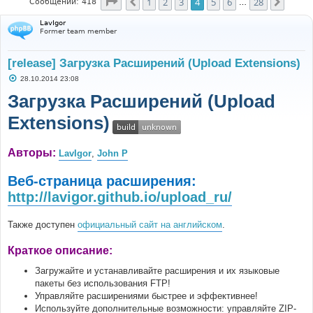
Страница
4
из
28
1
2
3
4
5
6
28
Пред.
След.
Сообщений: 418
…
LavIgor
Former team member
[release] Загрузка Расширений (Upload Extensions)
С
28.10.2014 23:08
о
о
Загрузка Расширений (Upload
б
щ
Extensions)
е
н
и
е
Авторы:
LavIgor
,
John P
Веб-страница расширения:
http://lavigor.github.io/upload_ru/
Также доступен
официальный сайт на английском
.
Краткое описание:
Загружайте и устанавливайте расширения и их языковые
пакеты без использования FTP!
Управляйте расширениями быстрее и эффективнее!
Используйте дополнительные возможности: управляйте ZIP-