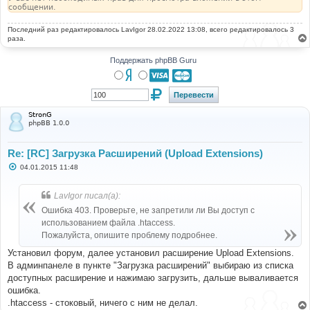
сообщении.
Последний раз редактировалось
LavIgor
28.02.2022 13:08, всего редактировалось 3
раза.
Поддержать phpBB Guru
StronG
phpBB 1.0.0
Re: [RC] Загрузка Расширений (Upload Extensions)
С
04.01.2015 11:48
о
о
б
LavIgor писал(а):
щ
е
Ошибка 403. Проверьте, не запретили ли Вы доступ с
н
использованием файла .htaccess.
и
е
Пожалуйста, опишите проблему подробнее.
Установил форум, далее установил расширение Upload Extensions.
В админпанеле в пункте "Загрузка расширений" выбираю из списка
доступных расширение и нажимаю загрузить, дальше вываливается
ошибка.
.htaccess - стоковый, ничего с ним не делал.