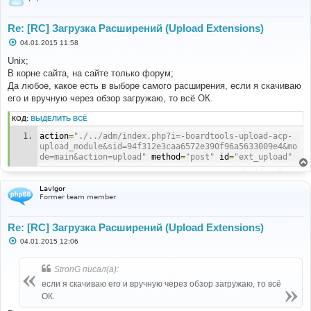
Re: [RC] Загрузка Расширений (Upload Extensions)
С
04.01.2015 11:58
о
о
Unix;
б
В корне сайта, на сайте только форум;
щ
е
Да любое, какое есть в выборе самого расширения, если я скачиваю
н
его и вручную через обзор загружаю, то всё ОК.
и
е
КОД:
ВЫДЕЛИТЬ ВСЁ
action
=
"./../adm/index.php?i=-boardtools-upload-acp-
upload_module&sid=94f312e3caa6572e390f96a5633009e4&mo
de=main&action=upload"
 method
=
"post"
 id
=
"ext_upload"
LavIgor
Former team member
Re: [RC] Загрузка Расширений (Upload Extensions)
С
04.01.2015 12:06
о
о
б
StronG писал(а):
щ
е
если я скачиваю его и вручную через обзор загружаю, то всё
н
ОК.
и
е