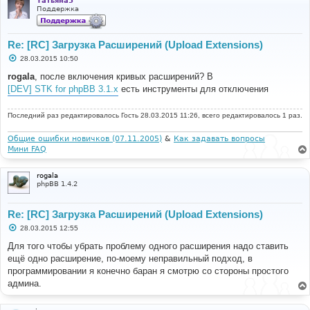
Татьяна5
Поддержка
Re: [RC] Загрузка Расширений (Upload Extensions)
С
28.03.2015 10:50
о
о
rogala
, после включения кривых расширений? В
б
[DEV] STK for phpBB 3.1.x
есть инструменты для отключения
щ
е
н
Последний раз редактировалось
и
Гость
28.03.2015 11:26, всего редактировалось 1 раз.
е
Общие ошибки новичков (07.11.2005)
&
Как задавать вопросы
Мини FAQ
rogala
phpBB 1.4.2
Re: [RC] Загрузка Расширений (Upload Extensions)
С
28.03.2015 12:55
о
о
Для того чтобы убрать проблему одного расширения надо ставить
б
ещё одно расширение, по-моему неправильный подход, в
щ
е
программировании я конечно баран я смотрю со стороны простого
н
админа.
и
е