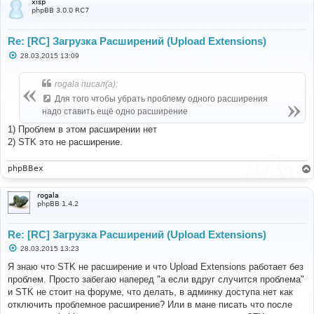
xisp
phpBB 3.0.0 RC7
Re: [RC] Загрузка Расширений (Upload Extensions)
С
28.03.2015 13:09
о
о
б
rogala писал(а):
щ
е
Для того чтобы убрать проблему одного расширения
н
надо ставить ещё одно расширение
и
е
1) Проблем в этом расширении нет
2) STK это не расширение.
phpBBex
rogala
phpBB 1.4.2
Re: [RC] Загрузка Расширений (Upload Extensions)
С
28.03.2015 13:23
о
о
Я знаю что STK не расширение и что Upload Extensions работает без
б
проблем. Просто забегаю наперед "а если вдруг случится проблема"
щ
е
и STK не стоит на форуме, что делать, в админку доступа нет как
н
отключить проблемное расширение? Или в мане писать что после
и