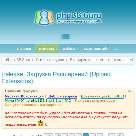
ГЛАВНАЯ
ФОРУМЫ
ФАЙЛЫ
БАЗА ЗНАНИЙ
phpBB Guru
Список форумов
Расширения phpBB
Анонсы и поддержка расширений для phpBB
[release] Загрузка Расширений (Upload
Extensions)
Правила форума
Местная Конституция
|
Шаблон запроса
|
Документация (phpBB3)
|
Мини [FAQ] по phpBB3.1.x/3.3.x
|
FAQ
|
Как задавать вопросы
|
Как устанавливать расширения
Ваш вопрос может быть удален без объяснения причин, если на
него есть ответы по приведённым ссылкам (а вы рискуете получить
предупреждение
).