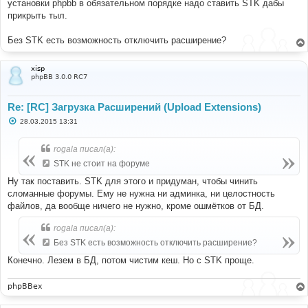
е
установки phpbb в обязательном порядке надо ставить STK дабы
прикрыть тыл.
Без STK есть возможность отключить расширение?
xisp
phpBB 3.0.0 RC7
Re: [RC] Загрузка Расширений (Upload Extensions)
С
28.03.2015 13:31
о
о
б
rogala писал(а):
щ
е
STK не стоит на форуме
н
и
Ну так поставить. STK для этого и придуман, чтобы чинить
е
сломанные форумы. Ему не нужна ни админка, ни целостность
файлов, да вообще ничего не нужно, кроме ошмётков от БД.
rogala писал(а):
Без STK есть возможность отключить расширение?
Конечно. Лезем в БД, потом чистим кеш. Но с STK проще.
phpBBex