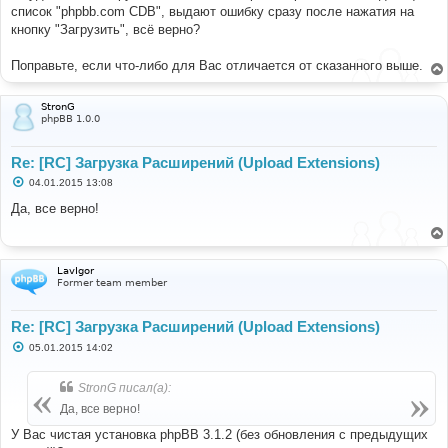
н
список "phpbb.com CDB", выдают ошибку сразу после нажатия на
и
е
кнопку "Загрузить", всё верно?
Поправьте, если что-либо для Вас отличается от сказанного выше.
StronG
phpBB 1.0.0
Re: [RC] Загрузка Расширений (Upload Extensions)
С
04.01.2015 13:08
о
о
Да, все верно!
б
щ
е
н
и
LavIgor
е
Former team member
Re: [RC] Загрузка Расширений (Upload Extensions)
С
05.01.2015 14:02
о
о
б
StronG писал(а):
щ
е
Да, все верно!
н
и
У Вас чистая установка phpBB 3.1.2 (без обновления с предыдущих
е