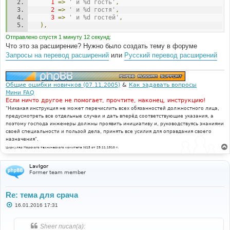
1
=>
' и %d гость'
,
2
=>
' и %d гостя'
,
3
=>
' и %d гостей'
,
),
Отправлено спустя 1 минуту 12 секунд:
Что это за расширение? Нужно было создать тему в форуме
Запросы на перевод расширений
или
Русский перевод расширений
Общие ошибки новичков (07.11.2005)
&
Как задавать вопросы
Мини FAQ
Если ничто другое не помогает, прочтите, наконец, инструкцию!
"Никакая инструкция не может перечислить всех обязанностей должностного лица,
предусмотреть все отдельные случаи и дать вперёд соответствующие указания, а
поэтому господа инженеры должны проявить инициативу и, руководствуясь знаниями
своей специальности и пользой дела, принять все усилия для оправдания своего
назначения".
Циркуляр Морского технического комитета №15 от 29.11.1910 г.
LavIgor
Former team member
Re: тема для срача
С
16.01.2016 17:31
о
о
б
Sheer писал(а):
щ