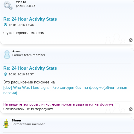
COB16
phpBB 2.0.15
Re: 24 Hour Activity Stats
С
16.01.2016 17:46
о
о
я уже перевел его сам
б
щ
е
н
и
Anvar
е
Former team member
Re: 24 Hour Activity Stats
С
16.01.2016 18:57
о
о
Это расширение похожее на
б
[dev] Who Was Here Light - Кто сегодня был на форуме(облегченная
щ
е
версия)
н
и
е
Не пишите вопросы лично, если можете задать их на форуме!
Спецзаказы не интересуют!
Sheer
Former team member