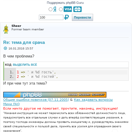
Поддержать phpBB Guru
Sheer
Former team member
Re: тема для срача
С
16.01.2016 15:57
о
о
В чем проблема?
б
щ
КОД:
ВЫДЕЛИТЬ ВСЁ
е
н
1
=>
' и %d гость'
,
и
е
2
=>
' и %d гостей'
,
И при чем тут эта тема?
Общие ошибки новичков (07.11.2005)
&
Как задавать вопросы
Мини FAQ
Если ничто другое не помогает, прочтите, наконец, инструкцию!
"Никакая инструкция не может перечислить всех обязанностей должностного лица,
предусмотреть все отдельные случаи и дать вперёд соответствующие указания, а
поэтому господа инженеры должны проявить инициативу и, руководствуясь знаниями
своей специальности и пользой дела, принять все усилия для оправдания своего
назначения".