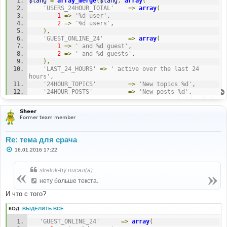
$lang
=
array_merge
(
$lang
,
array
(
и
е
'USERS_24HOUR_TOTAL'
=>
array
(
1
=>
'%d user'
,
2
=>
'%d users'
,
),
'GUEST_ONLINE_24'
=>
array
(
1
=>
' and %d guest'
,
2
=>
' and %d guests'
,
),
'LAST_24_HOURS'
=>
' active over the last 24 
hours'
,
'24HOUR_TOPICS'
=>
'New topics %d'
,
'24HOUR_POSTS'
=>
'New posts %d'
,
'24HOUR_USERS'
=>
'New users %d'
,
Sheer
'TWENTYFOURHOUR_STATS'
=>
'Activity over 
Former team member
the last 24 hours'
,
));
Re: тема для срача
С
16.01.2016 17:22
о
о
б
strelok-by писал(а):
щ
е
нету больше текста.
н
и
И что с того?
е
КОД:
ВЫДЕЛИТЬ ВСЁ
'GUEST_ONLINE_24'
=>
array
(