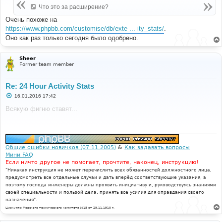
е
Что это за расширение?
н
и
Очень похоже на
е
https://www.phpbb.com/customise/db/exte ... ity_stats/
.
Оно как раз только сегодня было одобрено.
Sheer
Former team member
Re: 24 Hour Activity Stats
С
16.01.2016 17:42
о
о
Всякую фигню ставят...
б
щ
е
н
и
е
Общие ошибки новичков (07.11.2005)
&
Как задавать вопросы
Мини FAQ
Если ничто другое не помогает, прочтите, наконец, инструкцию!
"Никакая инструкция не может перечислить всех обязанностей должностного лица,
предусмотреть все отдельные случаи и дать вперёд соответствующие указания, а
поэтому господа инженеры должны проявить инициативу и, руководствуясь знаниями
своей специальности и пользой дела, принять все усилия для оправдания своего
назначения".
Циркуляр Морского технического комитета №15 от 29.11.1910 г.