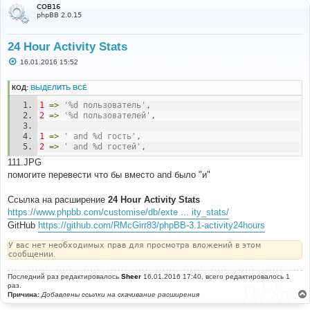
COB16
phpBB 2.0.15
24 Hour Activity Stats
С
16.01.2016 15:52
о
о
б
КОД:
ВЫДЕЛИТЬ ВСЁ
щ
е
1
=>
'%d пользователь'
,
н
2
=>
'%d пользователей'
,
и
е
1
=>
' and %d гость'
,
2
=>
' and %d гостей'
,
111.JPG
помогите перевести что бы вместо and было "и"
Ссылка на расширение
24 Hour Activity Stats
https://www.phpbb.com/customise/db/exte ... ity_stats/
GitHub
https://github.com/RMcGirr83/phpBB-3.1-activity24hours
У вас нет необходимых прав для просмотра вложений в этом
сообщении.
Последний раз редактировалось
Sheer
16.01.2016 17:40, всего редактировалось 1
раз.
Причина:
Добавлены ссылки на скачивание расширения