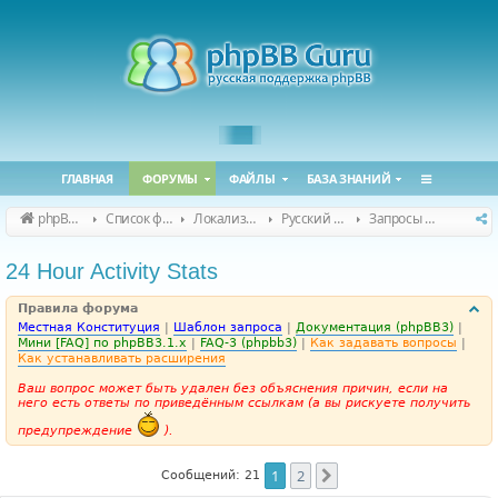
ГЛАВНАЯ
ФОРУМЫ
ФАЙЛЫ
БАЗА ЗНАНИЙ
phpBB Guru
Список форумов
Локализация phpBB
Русский перевод расширений
Запросы на перевод расширений
24 Hour Activity Stats
Правила форума
Местная Конституция
|
Шаблон запроса
|
Документация (phpBB3)
|
Мини [FAQ] по phpBB3.1.x
|
FAQ-3 (phpbb3)
|
Как задавать вопросы
|
Как устанавливать расширения
Ваш вопрос может быть удален без объяснения причин, если на
него есть ответы по приведённым ссылкам (а вы рискуете получить
предупреждение
).
1
2
След.
Сообщений: 21