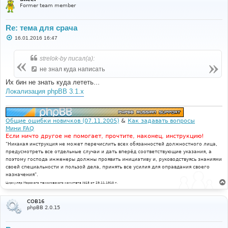
Former team member
Re: тема для срача
С
16.01.2016 16:47
о
о
б
strelok-by писал(а):
щ
е
не знал куда написать
н
и
Их бин не знать куда лететь...
е
Локализация phpBB 3.1.x
Общие ошибки новичков (07.11.2005)
&
Как задавать вопросы
Мини FAQ
Если ничто другое не помогает, прочтите, наконец, инструкцию!
"Никакая инструкция не может перечислить всех обязанностей должностного лица,
предусмотреть все отдельные случаи и дать вперёд соответствующие указания, а
поэтому господа инженеры должны проявить инициативу и, руководствуясь знаниями
своей специальности и пользой дела, принять все усилия для оправдания своего
назначения".
Циркуляр Морского технического комитета №15 от 29.11.1910 г.
COB16
phpBB 2.0.15