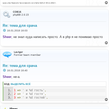
Циркуляр Морского технического комитета №15 от 29.11.1910 г.
COB16
phpBB 2.0.15
Re: тема для срача
С
16.01.2016 16:03
о
о
Sheer
, не знал куда написать просто. А в php я не понимаю просто
б
щ
е
н
и
LavIgor
е
Former team member
Re: тема для срача
С
16.01.2016 16:40
о
о
Sheer
, не-а.
б
щ
КОД:
ВЫДЕЛИТЬ ВСЁ
е
н
1
=>
' и %d гость'
,
и
е
2
=>
' и %d гостя'
,
3
=>
' и %d гостей'
,
Sheer