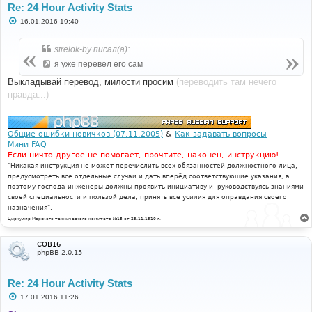
Re: 24 Hour Activity Stats
С
16.01.2016 19:40
о
о
б
strelok-by писал(а):
щ
е
я уже перевел его сам
н
и
Выкладывай перевод, милости просим
(переводить там нечего
е
правда...)
Общие ошибки новичков (07.11.2005)
&
Как задавать вопросы
Мини FAQ
Если ничто другое не помогает, прочтите, наконец, инструкцию!
"Никакая инструкция не может перечислить всех обязанностей должностного лица,
предусмотреть все отдельные случаи и дать вперёд соответствующие указания, а
поэтому господа инженеры должны проявить инициативу и, руководствуясь знаниями
своей специальности и пользой дела, принять все усилия для оправдания своего
назначения".
Циркуляр Морского технического комитета №15 от 29.11.1910 г.
COB16
phpBB 2.0.15
Re: 24 Hour Activity Stats
С
17.01.2016 11:26
о