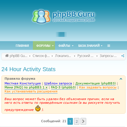
ГЛАВНАЯ
ФОРУМЫ
ФАЙЛЫ
БАЗА ЗНАНИЙ
phpBB Guru
Список форумов
Локализация phpBB
Русский перевод расширений
Запросы на перевод расширений
24 Hour Activity Stats
Правила форума
Местная Конституция
|
Шаблон запроса
|
Документация (phpBB3)
|
Мини [FAQ] по phpBB3.1.x
|
FAQ-3 (phpbb3)
|
Как задавать вопросы
|
Как устанавливать расширения
Ваш вопрос может быть удален без объяснения причин, если на
него есть ответы по приведённым ссылкам (а вы рискуете получить
предупреждение
).
1
2
След.
Сообщений: 21