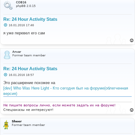
COB16
phpBB 2.0.15
Re: 24 Hour Activity Stats
С
16.01.2016 17:46
о
о
я уже перевел его сам
б
щ
е
н
и
Anvar
е
Former team member
Re: 24 Hour Activity Stats
С
16.01.2016 18:57
о
о
Это расширение похожее на
б
[dev] Who Was Here Light - Кто сегодня был на форуме(облегченная
щ
е
версия)
н
и
е
Не пишите вопросы лично, если можете задать их на форуме!
Спецзаказы не интересуют!
Sheer
Former team member