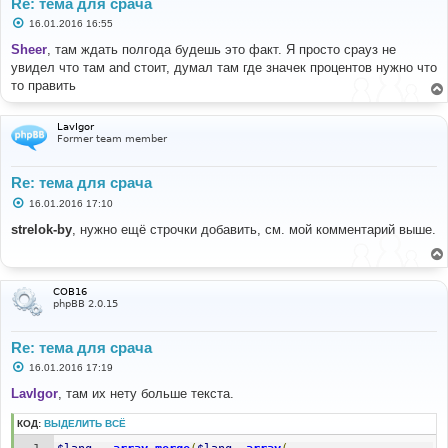
Re: тема для срача
С
16.01.2016 16:55
о
о
Sheer
, там ждать полгода будешь это факт. Я просто срауз не
б
увидел что там and стоит, думал там где значек процентов нужно что
щ
е
то править
н
и
е
LavIgor
Former team member
Re: тема для срача
С
16.01.2016 17:10
о
о
strelok-by
, нужно ещё строчки добавить, см. мой комментарий выше.
б
щ
е
н
и
COB16
е
phpBB 2.0.15
Re: тема для срача
С
16.01.2016 17:19
о
о
LavIgor
, там их нету больше текста.
б
щ
КОД:
ВЫДЕЛИТЬ ВСЁ
е
н