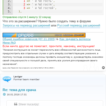
1
=>
' и %d гость'
,
2
=>
' и %d гостя'
,
3
=>
' и %d гостей'
,
),
Отправлено спустя 1 минуту 12 секунд:
Что это за расширение? Нужно было создать тему в форуме
Запросы на перевод расширений
или
Русский перевод расширений
Общие ошибки новичков (07.11.2005)
&
Как задавать вопросы
Мини FAQ
Если ничто другое не помогает, прочтите, наконец, инструкцию!
"Никакая инструкция не может перечислить всех обязанностей должностного лица,
предусмотреть все отдельные случаи и дать вперёд соответствующие указания, а
поэтому господа инженеры должны проявить инициативу и, руководствуясь знаниями
своей специальности и пользой дела, принять все усилия для оправдания своего
назначения".
Циркуляр Морского технического комитета №15 от 29.11.1910 г.
LavIgor
Former team member
Re: тема для срача
С
16.01.2016 17:31
о
о
б
Sheer писал(а):
щ