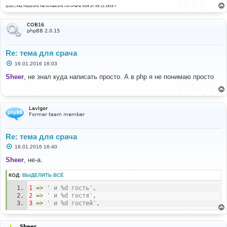
Циркуляр Морского технического комитета №15 от 29.11.1910 г.
COB16
phpBB 2.0.15
Re: тема для срача
С
16.01.2016 16:03
о
о
Sheer
, не знал куда написать просто. А в php я не понимаю просто
б
щ
е
н
и
LavIgor
е
Former team member
Re: тема для срача
С
16.01.2016 16:40
о
о
Sheer
, не-а.
б
щ
КОД:
ВЫДЕЛИТЬ ВСЁ
е
н
1
=>
' и %d гость'
,
и
е
2
=>
' и %d гостя'
,
3
=>
' и %d гостей'
,
Sheer