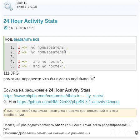
COB16
phpBB 2.0.15
24 Hour Activity Stats
С
16.01.2016 15:52
о
о
б
КОД:
ВЫДЕЛИТЬ ВСЁ
щ
е
1
=>
'%d пользователь'
,
н
2
=>
'%d пользователей'
,
и
е
1
=>
' and %d гость'
,
2
=>
' and %d гостей'
,
111.JPG
помогите перевести что бы вместо and было "и"
Ссылка на расширение
24 Hour Activity Stats
https://www.phpbb.com/customise/db/exte ... ity_stats/
GitHub
https://github.com/RMcGirr83/phpBB-3.1-activity24hours
У вас нет необходимых прав для просмотра вложений в этом
сообщении.
Последний раз редактировалось
Sheer
16.01.2016 17:40, всего редактировалось 1
раз.
Причина:
Добавлены ссылки на скачивание расширения