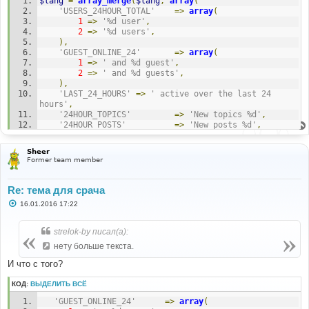
$lang
=
array_merge
(
$lang
,
array
(
и
е
'USERS_24HOUR_TOTAL'
=>
array
(
1
=>
'%d user'
,
2
=>
'%d users'
,
),
'GUEST_ONLINE_24'
=>
array
(
1
=>
' and %d guest'
,
2
=>
' and %d guests'
,
),
'LAST_24_HOURS'
=>
' active over the last 24 
hours'
,
'24HOUR_TOPICS'
=>
'New topics %d'
,
'24HOUR_POSTS'
=>
'New posts %d'
,
'24HOUR_USERS'
=>
'New users %d'
,
Sheer
'TWENTYFOURHOUR_STATS'
=>
'Activity over 
Former team member
the last 24 hours'
,
));
Re: тема для срача
С
16.01.2016 17:22
о
о
б
strelok-by писал(а):
щ
е
нету больше текста.
н
и
И что с того?
е
КОД:
ВЫДЕЛИТЬ ВСЁ
'GUEST_ONLINE_24'
=>
array
(