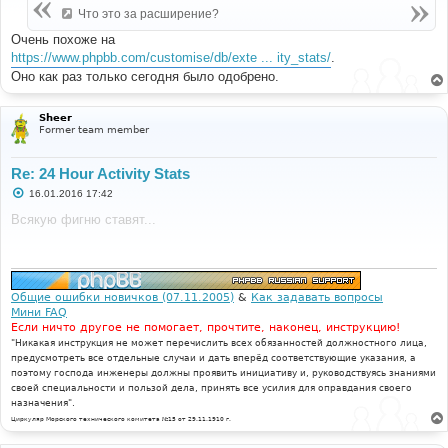
е
Что это за расширение?
н
и
Очень похоже на
е
https://www.phpbb.com/customise/db/exte ... ity_stats/
.
Оно как раз только сегодня было одобрено.
Sheer
Former team member
Re: 24 Hour Activity Stats
С
16.01.2016 17:42
о
о
Всякую фигню ставят...
б
щ
е
н
и
е
Общие ошибки новичков (07.11.2005)
&
Как задавать вопросы
Мини FAQ
Если ничто другое не помогает, прочтите, наконец, инструкцию!
"Никакая инструкция не может перечислить всех обязанностей должностного лица,
предусмотреть все отдельные случаи и дать вперёд соответствующие указания, а
поэтому господа инженеры должны проявить инициативу и, руководствуясь знаниями
своей специальности и пользой дела, принять все усилия для оправдания своего
назначения".
Циркуляр Морского технического комитета №15 от 29.11.1910 г.