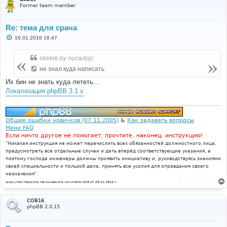
Former team member
Re: тема для срача
С
16.01.2016 16:47
о
о
б
strelok-by писал(а):
щ
е
не знал куда написать
н
и
Их бин не знать куда лететь...
е
Локализация phpBB 3.1.x
Общие ошибки новичков (07.11.2005)
&
Как задавать вопросы
Мини FAQ
Если ничто другое не помогает, прочтите, наконец, инструкцию!
"Никакая инструкция не может перечислить всех обязанностей должностного лица,
предусмотреть все отдельные случаи и дать вперёд соответствующие указания, а
поэтому господа инженеры должны проявить инициативу и, руководствуясь знаниями
своей специальности и пользой дела, принять все усилия для оправдания своего
назначения".
Циркуляр Морского технического комитета №15 от 29.11.1910 г.
COB16
phpBB 2.0.15