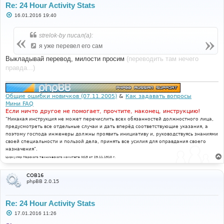
Re: 24 Hour Activity Stats
С
16.01.2016 19:40
о
о
б
strelok-by писал(а):
щ
е
я уже перевел его сам
н
и
Выкладывай перевод, милости просим
(переводить там нечего
е
правда...)
Общие ошибки новичков (07.11.2005)
&
Как задавать вопросы
Мини FAQ
Если ничто другое не помогает, прочтите, наконец, инструкцию!
"Никакая инструкция не может перечислить всех обязанностей должностного лица,
предусмотреть все отдельные случаи и дать вперёд соответствующие указания, а
поэтому господа инженеры должны проявить инициативу и, руководствуясь знаниями
своей специальности и пользой дела, принять все усилия для оправдания своего
назначения".
Циркуляр Морского технического комитета №15 от 29.11.1910 г.
COB16
phpBB 2.0.15
Re: 24 Hour Activity Stats
С
17.01.2016 11:26
о