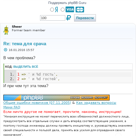
Поддержать phpBB Guru
Sheer
Former team member
Re: тема для срача
С
16.01.2016 15:57
о
о
В чем проблема?
б
щ
КОД:
ВЫДЕЛИТЬ ВСЁ
е
н
1
=>
' и %d гость'
,
и
е
2
=>
' и %d гостей'
,
И при чем тут эта тема?
Общие ошибки новичков (07.11.2005)
&
Как задавать вопросы
Мини FAQ
Если ничто другое не помогает, прочтите, наконец, инструкцию!
"Никакая инструкция не может перечислить всех обязанностей должностного лица,
предусмотреть все отдельные случаи и дать вперёд соответствующие указания, а
поэтому господа инженеры должны проявить инициативу и, руководствуясь знаниями
своей специальности и пользой дела, принять все усилия для оправдания своего
назначения".