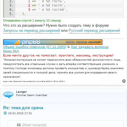
1
=>
' и %d гость'
,
2
=>
' и %d гостя'
,
3
=>
' и %d гостей'
,
),
Отправлено спустя 1 минуту 12 секунд:
Что это за расширение? Нужно было создать тему в форуме
Запросы на перевод расширений
или
Русский перевод расширений
Общие ошибки новичков (07.11.2005)
&
Как задавать вопросы
Мини FAQ
Если ничто другое не помогает, прочтите, наконец, инструкцию!
"Никакая инструкция не может перечислить всех обязанностей должностного лица,
предусмотреть все отдельные случаи и дать вперёд соответствующие указания, а
поэтому господа инженеры должны проявить инициативу и, руководствуясь знаниями
своей специальности и пользой дела, принять все усилия для оправдания своего
назначения".
Циркуляр Морского технического комитета №15 от 29.11.1910 г.
LavIgor
Former team member
Re: тема для срача
С
16.01.2016 17:31
о
о
б
Sheer писал(а):
щ