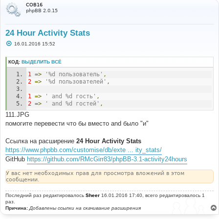
COB16
phpBB 2.0.15
24 Hour Activity Stats
С
16.01.2016 15:52
о
о
б
КОД:
ВЫДЕЛИТЬ ВСЁ
щ
е
1
=>
'%d пользователь'
,
н
2
=>
'%d пользователей'
,
и
е
1
=>
' and %d гость'
,
2
=>
' and %d гостей'
,
111.JPG
помогите перевести что бы вместо and было "и"
Ссылка на расширение
24 Hour Activity Stats
https://www.phpbb.com/customise/db/exte ... ity_stats/
GitHub
https://github.com/RMcGirr83/phpBB-3.1-activity24hours
У вас нет необходимых прав для просмотра вложений в этом
сообщении.
Последний раз редактировалось
Sheer
16.01.2016 17:40, всего редактировалось 1
раз.
Причина:
Добавлены ссылки на скачивание расширения