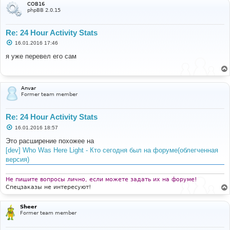
COB16
phpBB 2.0.15
Re: 24 Hour Activity Stats
С
16.01.2016 17:46
о
о
я уже перевел его сам
б
щ
е
н
и
Anvar
е
Former team member
Re: 24 Hour Activity Stats
С
16.01.2016 18:57
о
о
Это расширение похожее на
б
[dev] Who Was Here Light - Кто сегодня был на форуме(облегченная
щ
е
версия)
н
и
е
Не пишите вопросы лично, если можете задать их на форуме!
Спецзаказы не интересуют!
Sheer
Former team member