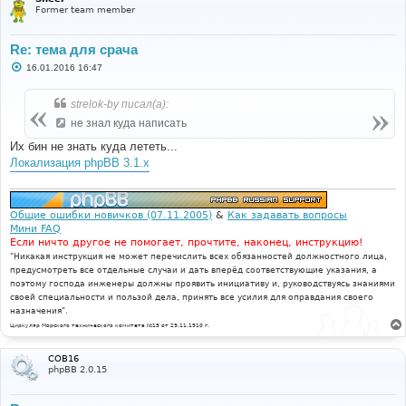
Former team member
Re: тема для срача
С
16.01.2016 16:47
о
о
б
strelok-by писал(а):
щ
е
не знал куда написать
н
и
Их бин не знать куда лететь...
е
Локализация phpBB 3.1.x
Общие ошибки новичков (07.11.2005)
&
Как задавать вопросы
Мини FAQ
Если ничто другое не помогает, прочтите, наконец, инструкцию!
"Никакая инструкция не может перечислить всех обязанностей должностного лица,
предусмотреть все отдельные случаи и дать вперёд соответствующие указания, а
поэтому господа инженеры должны проявить инициативу и, руководствуясь знаниями
своей специальности и пользой дела, принять все усилия для оправдания своего
назначения".
Циркуляр Морского технического комитета №15 от 29.11.1910 г.
COB16
phpBB 2.0.15