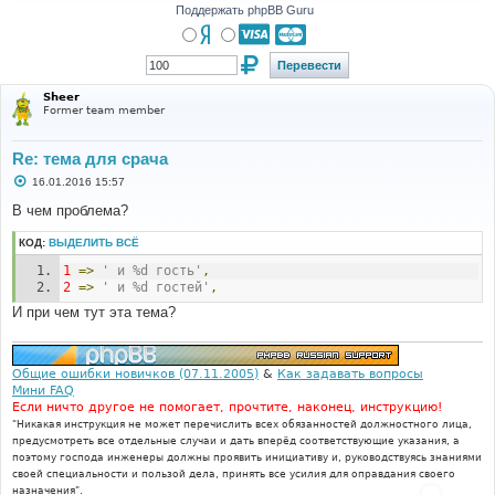
Поддержать phpBB Guru
Sheer
Former team member
Re: тема для срача
С
16.01.2016 15:57
о
о
В чем проблема?
б
щ
КОД:
ВЫДЕЛИТЬ ВСЁ
е
н
1
=>
' и %d гость'
,
и
е
2
=>
' и %d гостей'
,
И при чем тут эта тема?
Общие ошибки новичков (07.11.2005)
&
Как задавать вопросы
Мини FAQ
Если ничто другое не помогает, прочтите, наконец, инструкцию!
"Никакая инструкция не может перечислить всех обязанностей должностного лица,
предусмотреть все отдельные случаи и дать вперёд соответствующие указания, а
поэтому господа инженеры должны проявить инициативу и, руководствуясь знаниями
своей специальности и пользой дела, принять все усилия для оправдания своего
назначения".