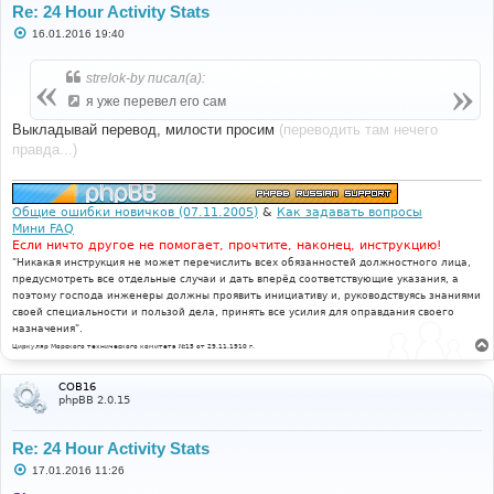
Re: 24 Hour Activity Stats
С
16.01.2016 19:40
о
о
б
strelok-by писал(а):
щ
е
я уже перевел его сам
н
и
Выкладывай перевод, милости просим
(переводить там нечего
е
правда...)
Общие ошибки новичков (07.11.2005)
&
Как задавать вопросы
Мини FAQ
Если ничто другое не помогает, прочтите, наконец, инструкцию!
"Никакая инструкция не может перечислить всех обязанностей должностного лица,
предусмотреть все отдельные случаи и дать вперёд соответствующие указания, а
поэтому господа инженеры должны проявить инициативу и, руководствуясь знаниями
своей специальности и пользой дела, принять все усилия для оправдания своего
назначения".
Циркуляр Морского технического комитета №15 от 29.11.1910 г.
COB16
phpBB 2.0.15
Re: 24 Hour Activity Stats
С
17.01.2016 11:26
о