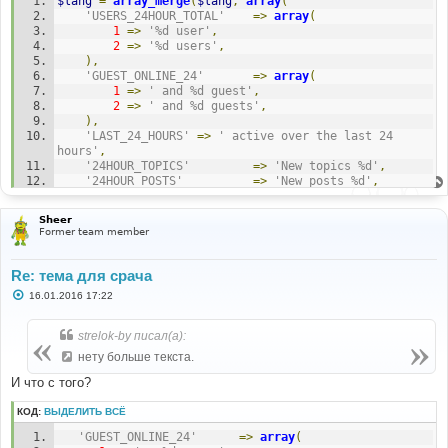
$lang
=
array_merge
(
$lang
,
array
(
и
е
'USERS_24HOUR_TOTAL'
=>
array
(
1
=>
'%d user'
,
2
=>
'%d users'
,
),
'GUEST_ONLINE_24'
=>
array
(
1
=>
' and %d guest'
,
2
=>
' and %d guests'
,
),
'LAST_24_HOURS'
=>
' active over the last 24 
hours'
,
'24HOUR_TOPICS'
=>
'New topics %d'
,
'24HOUR_POSTS'
=>
'New posts %d'
,
'24HOUR_USERS'
=>
'New users %d'
,
Sheer
'TWENTYFOURHOUR_STATS'
=>
'Activity over 
Former team member
the last 24 hours'
,
));
Re: тема для срача
С
16.01.2016 17:22
о
о
б
strelok-by писал(а):
щ
е
нету больше текста.
н
и
И что с того?
е
КОД:
ВЫДЕЛИТЬ ВСЁ
'GUEST_ONLINE_24'
=>
array
(