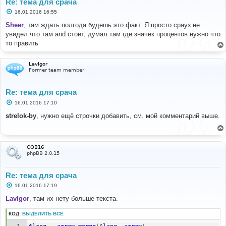
Re: тема для срача
С
16.01.2016 16:55
о
о
Sheer
, там ждать полгода будешь это факт. Я просто срауз не
б
увидел что там and стоит, думал там где значек процентов нужно что
щ
е
то править
н
и
е
LavIgor
Former team member
Re: тема для срача
С
16.01.2016 17:10
о
о
strelok-by
, нужно ещё строчки добавить, см. мой комментарий выше.
б
щ
е
н
и
COB16
е
phpBB 2.0.15
Re: тема для срача
С
16.01.2016 17:19
о
о
LavIgor
, там их нету больше текста.
б
щ
КОД:
ВЫДЕЛИТЬ ВСЁ
е
н