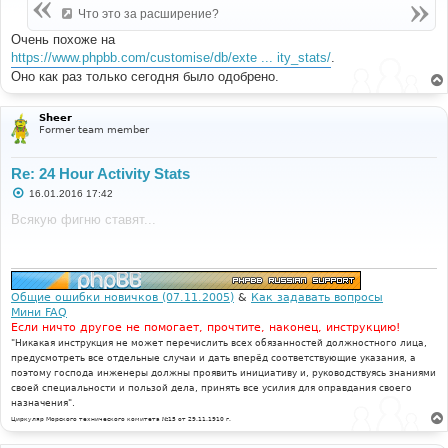
е
Что это за расширение?
н
и
Очень похоже на
е
https://www.phpbb.com/customise/db/exte ... ity_stats/
.
Оно как раз только сегодня было одобрено.
Sheer
Former team member
Re: 24 Hour Activity Stats
С
16.01.2016 17:42
о
о
Всякую фигню ставят...
б
щ
е
н
и
е
Общие ошибки новичков (07.11.2005)
&
Как задавать вопросы
Мини FAQ
Если ничто другое не помогает, прочтите, наконец, инструкцию!
"Никакая инструкция не может перечислить всех обязанностей должностного лица,
предусмотреть все отдельные случаи и дать вперёд соответствующие указания, а
поэтому господа инженеры должны проявить инициативу и, руководствуясь знаниями
своей специальности и пользой дела, принять все усилия для оправдания своего
назначения".
Циркуляр Морского технического комитета №15 от 29.11.1910 г.