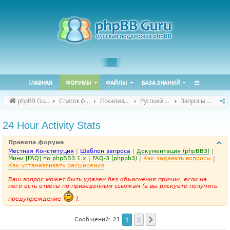
ГЛАВНАЯ
ФОРУМЫ
ФАЙЛЫ
БАЗА ЗНАНИЙ
phpBB Guru
Список форумов
Локализация phpBB
Русский перевод расширений
Запросы на перевод расширений
24 Hour Activity Stats
Правила форума
Местная Конституция
|
Шаблон запроса
|
Документация (phpBB3)
|
Мини [FAQ] по phpBB3.1.x
|
FAQ-3 (phpbb3)
|
Как задавать вопросы
|
Как устанавливать расширения
Ваш вопрос может быть удален без объяснения причин, если на
него есть ответы по приведённым ссылкам (а вы рискуете получить
предупреждение
).
1
2
След.
Сообщений: 21