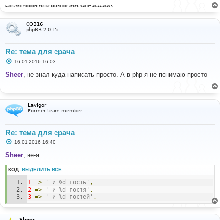
Циркуляр Морского технического комитета №15 от 29.11.1910 г.
COB16
phpBB 2.0.15
Re: тема для срача
С
16.01.2016 16:03
о
о
Sheer
, не знал куда написать просто. А в php я не понимаю просто
б
щ
е
н
и
LavIgor
е
Former team member
Re: тема для срача
С
16.01.2016 16:40
о
о
Sheer
, не-а.
б
щ
КОД:
ВЫДЕЛИТЬ ВСЁ
е
н
1
=>
' и %d гость'
,
и
е
2
=>
' и %d гостя'
,
3
=>
' и %d гостей'
,
Sheer