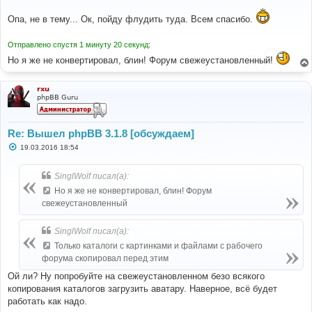
о
о
Опа, не в тему... Ок, пойду флудить туда. Всем спасибо.
б
щ
е
н
Отправлено спустя 1 минуту 20 секунд:
и
Но я же не конвертировал, блин! Форум свежеустановленный!
е
rxu
phpBB Guru
Re: Вышел phpBB 3.1.8 [обсуждаем]
С
19.03.2016 18:54
о
о
б
SinglWolf писал(а):
щ
е
Но я же не конвертировал, блин! Форум
н
свежеустановленный
и
е
SinglWolf писал(а):
Только каталоги с картинками и файлами с рабочего
форума скопировал перед этим
Ой ли? Ну попробуйте на свежеустановленном безо всякого
копирования каталогов загрузить аватару. Наверное, всё будет
работать как надо.