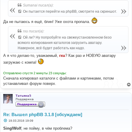
б
Sumanai писал(а):
щ
е
Он пытается перейти на phpBB, смотрите на скриншот.
н
и
е
Да не пытаюсь я ещё, блин! Уже охота пропала.
rxu писал(а):
Ой ли? Ну попробуйте на свежеустановленном безо
всякого копирования каталогов загрузить аватару.
Наверное, всё будет работать как надо.
А я что делаю-то, уважаемый,
rxu
? Как раз и НОВУЮ аватару
загружаю с компа!
Отправлено спустя 2 минуты 23 секунды:
Сначала копировал каталоги с файлами и картинками, потом
устанавливал форум поверх.
Татьяна5
Поддержка
Re: Вышел phpBB 3.1.8 [обсуждаем]
С
19.03.2016 19:09
о
о
SinglWolf
, не пойму, в чём проблема?
б