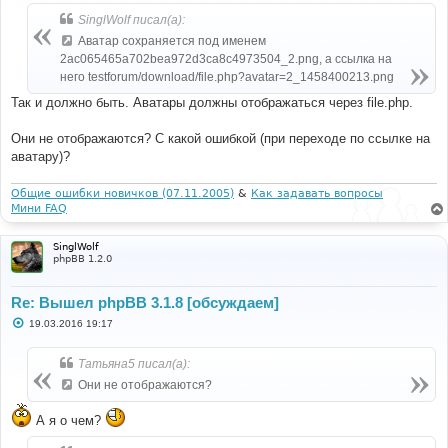
щ
SinglWolf писал(а):
е
н
Аватар сохраняется под именем
и
е
2ac065465a702bea972d3ca8c4973504_2.png, а ссылка на
него testforum/download/file.php?avatar=2_1458400213.png
Так и должно быть. Аватары должны отображаться через file.php.
Они не отображаются? С какой ошибкой (при переходе по ссылке на
аватару)?
Общие ошибки новичков (07.11.2005)
&
Как задавать вопросы
Мини FAQ
SinglWolf
phpBB 1.2.0
Re: Вышел phpBB 3.1.8 [обсуждаем]
С
19.03.2016 19:17
о
о
б
Татьяна5 писал(а):
щ
е
Они не отображаются?
н
и
е
А я о чем?