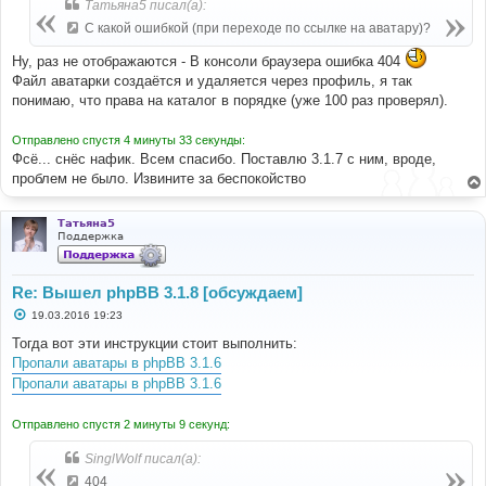
Татьяна5 писал(а):
С какой ошибкой (при переходе по ссылке на аватару)?
Ну, раз не отображаются - В консоли браузера ошибка 404
Файл аватарки создаётся и удаляется через профиль, я так
понимаю, что права на каталог в порядке (уже 100 раз проверял).
Отправлено спустя 4 минуты 33 секунды:
Фсё... снёс нафик. Всем спасибо. Поставлю 3.1.7 с ним, вроде,
проблем не было. Извините за беспокойство
Татьяна5
Поддержка
Re: Вышел phpBB 3.1.8 [обсуждаем]
С
19.03.2016 19:23
о
о
Тогда вот эти инструкции стоит выполнить:
б
Пропали аватары в phpBB 3.1.6
щ
е
Пропали аватары в phpBB 3.1.6
н
и
е
Отправлено спустя 2 минуты 9 секунд:
SinglWolf писал(а):
404