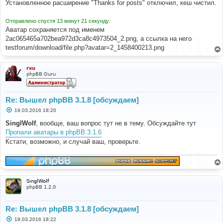
Установленное расширение "Thanks for posts" отключил, кеш чистил.
и
е
Отправлено спустя 13 минут 21 секунду:
Аватар сохраняется под именем
2ac065465a702bea972d3ca8c4973504_2.png, а ссылка на него
testforum/download/file.php?avatar=2_1458400213.png
rxu
phpBB Guru
Re: Вышел phpBB 3.1.8 [обсуждаем]
С
19.03.2016 18:20
о
о
SinglWolf
, вообще, ваш вопрос тут не в тему. Обсуждайте тут
б
Пропали аватары в phpBB 3.1.6
щ
е
Кстати, возможно, и случай ваш, проверьте.
н
и
е
SinglWolf
phpBB 1.2.0
Re: Вышел phpBB 3.1.8 [обсуждаем]
С
19.03.2016 18:22