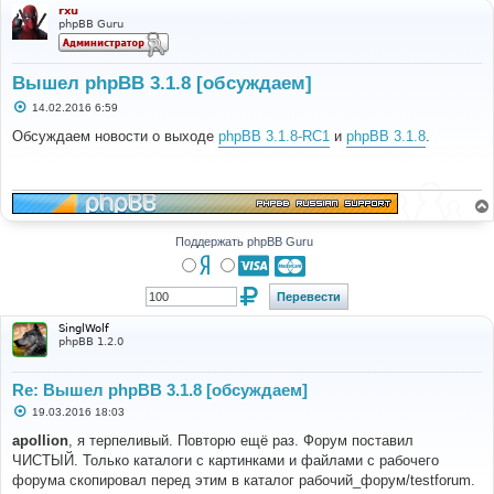
rxu
phpBB Guru
Вышел phpBB 3.1.8 [обсуждаем]
С
14.02.2016 6:59
о
о
Обсуждаем новости о выходе
phpBB 3.1.8-RC1
и
phpBB 3.1.8
.
б
щ
е
н
и
е
Поддержать phpBB Guru
SinglWolf
phpBB 1.2.0
Re: Вышел phpBB 3.1.8 [обсуждаем]
С
19.03.2016 18:03
о
о
apollion
, я терпеливый. Повторю ещё раз. Форум поставил
б
ЧИСТЫЙ. Только каталоги с картинками и файлами с рабочего
щ
е
форума скопировал перед этим в каталог рабочий_форум/testforum.
н