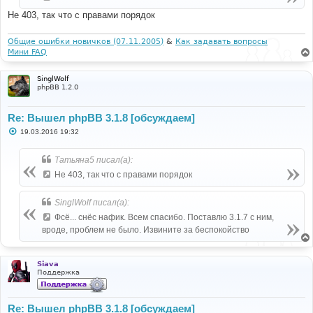
Не 403, так что с правами порядок
Общие ошибки новичков (07.11.2005)
&
Как задавать вопросы
Мини FAQ
SinglWolf
phpBB 1.2.0
Re: Вышел phpBB 3.1.8 [обсуждаем]
С
19.03.2016 19:32
о
о
б
Татьяна5 писал(а):
щ
е
Не 403, так что с правами порядок
н
и
е
SinglWolf писал(а):
Фсё... снёс нафик. Всем спасибо. Поставлю 3.1.7 с ним,
вроде, проблем не было. Извините за беспокойство
Siava
Поддержка
Re: Вышел phpBB 3.1.8 [обсуждаем]