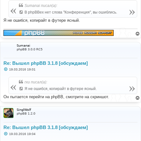
Sumanai писал(а):
В phpBBex нет слова "Конференция", вы ошиблись.
Я не ошибся, копирайт в футере ясный.
Sumanai
phpBB 3.0.0 RC5
Re: Вышел phpBB 3.1.8 [обсуждаем]
С
19.03.2016 19:01
о
о
б
rxu писал(а):
щ
е
Я не ошибся, копирайт в футере ясный.
н
и
Он пытается перейти на phpBB, смотрите на скриншот.
е
SinglWolf
phpBB 1.2.0
Re: Вышел phpBB 3.1.8 [обсуждаем]
С
19.03.2016 19:04
о
о