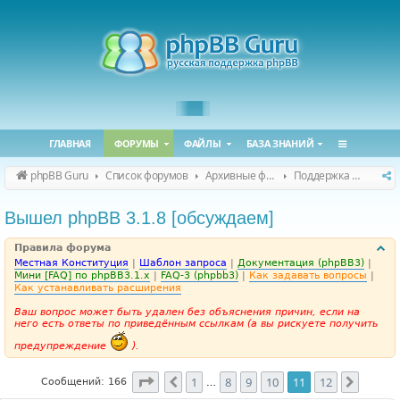
ГЛАВНАЯ
ФОРУМЫ
ФАЙЛЫ
БАЗА ЗНАНИЙ
phpBB Guru
Список форумов
Архивные форумы
Поддержка phpBB 3.1.x
Вышел phpBB 3.1.8 [обсуждаем]
Правила форума
Местная Конституция
|
Шаблон запроса
|
Документация (phpBB3)
|
Мини [FAQ] по phpBB3.1.x
|
FAQ-3 (phpbb3)
|
Как задавать вопросы
|
Как устанавливать расширения
Ваш вопрос может быть удален без объяснения причин, если на
него есть ответы по приведённым ссылкам (а вы рискуете получить
предупреждение
).
Страница
11
из
12
1
8
9
10
11
12
Пред.
След.
Сообщений: 166
…