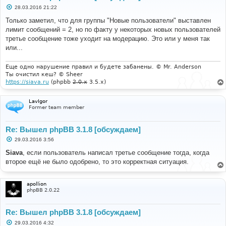
С
28.03.2016 21:22
о
о
Только заметил, что для группы "Новые пользователи" выставлен
б
лимит сообщений = 2, но по факту у некоторых новых пользователей
щ
е
третье сообщение тоже уходит на модерацию. Это или у меня так
н
или...
и
е
Еще одно нарушение правил и будете забанены. © Mr. Anderson
Ты очистил кеш? © Sheer
https://siava.ru
(phpbb
2.0.x
3.5.x)
LavIgor
Former team member
Re: Вышел phpBB 3.1.8 [обсуждаем]
С
29.03.2016 3:56
о
о
Siava
, если пользователь написал третье сообщение тогда, когда
б
второе ещё не было одобрено, то это корректная ситуация.
щ
е
н
и
apollion
е
phpBB 2.0.22
Re: Вышел phpBB 3.1.8 [обсуждаем]
С
29.03.2016 4:32