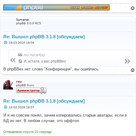
Sumanai
phpBB 3.0.0 RC5
Re: Вышел phpBB 3.1.8 [обсуждаем]
С
19.03.2016 18:56
о
о
б
rxu писал(а):
щ
е
И, кстати, у вас phpBBex
н
и
В phpBBex нет слова "Конференция", вы ошиблись.
е
rxu
phpBB Guru
Re: Вышел phpBB 3.1.8 [обсуждаем]
С
19.03.2016 18:57
о
о
И я не совсем понял, зачем копировались старые аватары, если в
б
БД их нет. В любом случае, это оффтоп.
щ
е
н
Отправлено спустя 21 секунду:
и
е