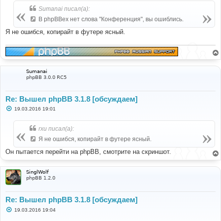
Sumanai писал(а):
В phpBBex нет слова "Конференция", вы ошиблись.
Я не ошибся, копирайт в футере ясный.
Sumanai
phpBB 3.0.0 RC5
Re: Вышел phpBB 3.1.8 [обсуждаем]
С
19.03.2016 19:01
о
о
б
rxu писал(а):
щ
е
Я не ошибся, копирайт в футере ясный.
н
и
Он пытается перейти на phpBB, смотрите на скриншот.
е
SinglWolf
phpBB 1.2.0
Re: Вышел phpBB 3.1.8 [обсуждаем]
С
19.03.2016 19:04
о
о