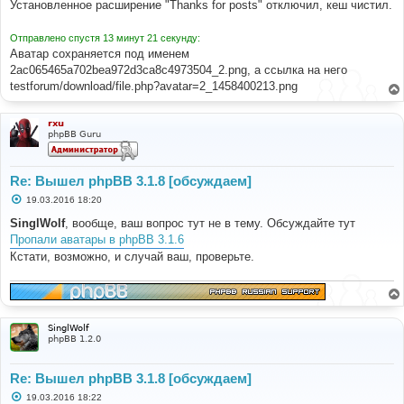
Установленное расширение "Thanks for posts" отключил, кеш чистил.
и
е
Отправлено спустя 13 минут 21 секунду:
Аватар сохраняется под именем
2ac065465a702bea972d3ca8c4973504_2.png, а ссылка на него
testforum/download/file.php?avatar=2_1458400213.png
rxu
phpBB Guru
Re: Вышел phpBB 3.1.8 [обсуждаем]
С
19.03.2016 18:20
о
о
SinglWolf
, вообще, ваш вопрос тут не в тему. Обсуждайте тут
б
Пропали аватары в phpBB 3.1.6
щ
е
Кстати, возможно, и случай ваш, проверьте.
н
и
е
SinglWolf
phpBB 1.2.0
Re: Вышел phpBB 3.1.8 [обсуждаем]
С
19.03.2016 18:22