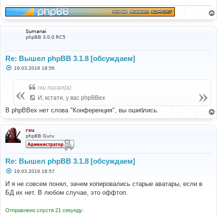
Sumanai
phpBB 3.0.0 RC5
Re: Вышел phpBB 3.1.8 [обсуждаем]
С
19.03.2016 18:56
о
о
б
rxu писал(а):
щ
е
И, кстати, у вас phpBBex
н
и
В phpBBex нет слова "Конференция", вы ошиблись.
е
rxu
phpBB Guru
Re: Вышел phpBB 3.1.8 [обсуждаем]
С
19.03.2016 18:57
о
о
И я не совсем понял, зачем копировались старые аватары, если в
б
БД их нет. В любом случае, это оффтоп.
щ
е
н
Отправлено спустя 21 секунду:
и
е