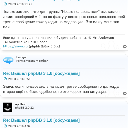
С
28.03.2016 21:22
о
о
Только заметил, что для группы "Новые пользователи" выставлен
б
лимит сообщений = 2, но по факту у некоторых новых пользователей
щ
е
третье сообщение тоже уходит на модерацию. Это или у меня так
н
или...
и
е
Еще одно нарушение правил и будете забанены. © Mr. Anderson
Ты очистил кеш? © Sheer
https://siava.ru
(phpbb
2.0.x
3.5.x)
LavIgor
Former team member
Re: Вышел phpBB 3.1.8 [обсуждаем]
С
29.03.2016 3:56
о
о
Siava
, если пользователь написал третье сообщение тогда, когда
б
второе ещё не было одобрено, то это корректная ситуация.
щ
е
н
и
apollion
е
phpBB 2.0.22
Re: Вышел phpBB 3.1.8 [обсуждаем]
С
29.03.2016 4:32