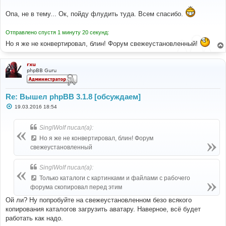
о
о
Опа, не в тему... Ок, пойду флудить туда. Всем спасибо.
б
щ
е
н
Отправлено спустя 1 минуту 20 секунд:
и
Но я же не конвертировал, блин! Форум свежеустановленный!
е
rxu
phpBB Guru
Re: Вышел phpBB 3.1.8 [обсуждаем]
С
19.03.2016 18:54
о
о
б
SinglWolf писал(а):
щ
е
Но я же не конвертировал, блин! Форум
н
свежеустановленный
и
е
SinglWolf писал(а):
Только каталоги с картинками и файлами с рабочего
форума скопировал перед этим
Ой ли? Ну попробуйте на свежеустановленном безо всякого
копирования каталогов загрузить аватару. Наверное, всё будет
работать как надо.