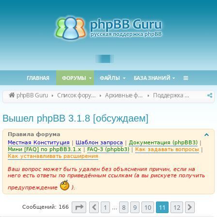
ГЛАВНАЯ
ФОРУМЫ
ФАЙЛЫ
БАЗА ЗНАНИЙ
phpBB Guru
Список форумов
Архивные форумы
Поддержка phpBB 3.1.x
Вышел phpBB 3.1.8 [обсуждаем]
Правила форума
Местная Конституция
|
Шаблон запроса
|
Документация (phpBB3)
|
Мини [FAQ] по phpBB3.1.x
|
FAQ-3 (phpbb3)
|
Как задавать вопросы
|
Как устанавливать расширения
Ваш вопрос может быть удален без объяснения причин, если на
него есть ответы по приведённым ссылкам (а вы рискуете получить
предупреждение
).
Страница
11
из
12
1
8
9
10
11
12
Пред.
След.
Сообщений: 166
…