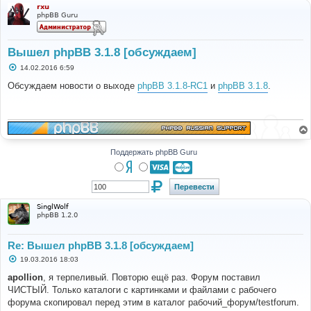
rxu
phpBB Guru
Вышел phpBB 3.1.8 [обсуждаем]
С
14.02.2016 6:59
о
о
Обсуждаем новости о выходе
phpBB 3.1.8-RC1
и
phpBB 3.1.8
.
б
щ
е
н
и
е
Поддержать phpBB Guru
SinglWolf
phpBB 1.2.0
Re: Вышел phpBB 3.1.8 [обсуждаем]
С
19.03.2016 18:03
о
о
apollion
, я терпеливый. Повторю ещё раз. Форум поставил
б
ЧИСТЫЙ. Только каталоги с картинками и файлами с рабочего
щ
е
форума скопировал перед этим в каталог рабочий_форум/testforum.
н