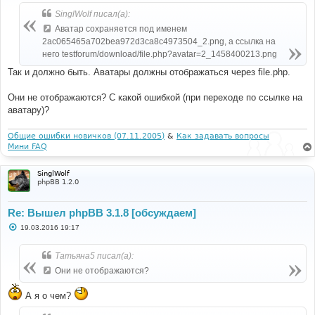
щ
SinglWolf писал(а):
е
н
Аватар сохраняется под именем
и
е
2ac065465a702bea972d3ca8c4973504_2.png, а ссылка на
него testforum/download/file.php?avatar=2_1458400213.png
Так и должно быть. Аватары должны отображаться через file.php.
Они не отображаются? С какой ошибкой (при переходе по ссылке на
аватару)?
Общие ошибки новичков (07.11.2005)
&
Как задавать вопросы
Мини FAQ
SinglWolf
phpBB 1.2.0
Re: Вышел phpBB 3.1.8 [обсуждаем]
С
19.03.2016 19:17
о
о
б
Татьяна5 писал(а):
щ
е
Они не отображаются?
н
и
е
А я о чем?