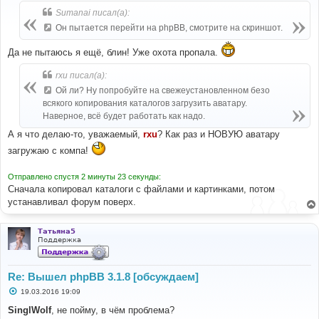
б
Sumanai писал(а):
щ
е
Он пытается перейти на phpBB, смотрите на скриншот.
н
и
е
Да не пытаюсь я ещё, блин! Уже охота пропала.
rxu писал(а):
Ой ли? Ну попробуйте на свежеустановленном безо
всякого копирования каталогов загрузить аватару.
Наверное, всё будет работать как надо.
А я что делаю-то, уважаемый,
rxu
? Как раз и НОВУЮ аватару
загружаю с компа!
Отправлено спустя 2 минуты 23 секунды:
Сначала копировал каталоги с файлами и картинками, потом
устанавливал форум поверх.
Татьяна5
Поддержка
Re: Вышел phpBB 3.1.8 [обсуждаем]
С
19.03.2016 19:09
о
о
SinglWolf
, не пойму, в чём проблема?
б