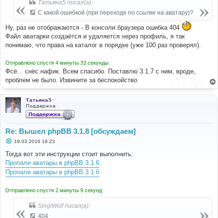
Татьяна5 писал(а):
С какой ошибкой (при переходе по ссылке на аватару)?
Ну, раз не отображаются - В консоли браузера ошибка 404
Файл аватарки создаётся и удаляется через профиль, я так
понимаю, что права на каталог в порядке (уже 100 раз проверял).
Отправлено спустя 4 минуты 33 секунды:
Фсё... снёс нафик. Всем спасибо. Поставлю 3.1.7 с ним, вроде,
проблем не было. Извините за беспокойство
Татьяна5
Поддержка
Re: Вышел phpBB 3.1.8 [обсуждаем]
С
19.03.2016 19:23
о
о
Тогда вот эти инструкции стоит выполнить:
б
Пропали аватары в phpBB 3.1.6
щ
е
Пропали аватары в phpBB 3.1.6
н
и
е
Отправлено спустя 2 минуты 9 секунд:
SinglWolf писал(а):
404