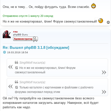
о
о
Опа, не в тему... Ок, пойду флудить туда. Всем спасибо.
б
щ
е
н
Отправлено спустя 1 минуту 20 секунд:
и
Но я же не конвертировал, блин! Форум свежеустановленный!
е
rxu
phpBB Guru
Re: Вышел phpBB 3.1.8 [обсуждаем]
С
19.03.2016 18:54
о
о
б
SinglWolf писал(а):
щ
е
Но я же не конвертировал, блин! Форум
н
свежеустановленный
и
е
SinglWolf писал(а):
Только каталоги с картинками и файлами с рабочего
форума скопировал перед этим
Ой ли? Ну попробуйте на свежеустановленном безо всякого
копирования каталогов загрузить аватару. Наверное, всё будет
работать как надо.