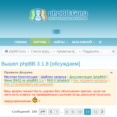
ГЛАВНАЯ
ФОРУМЫ
ФАЙЛЫ
БАЗА ЗНАНИЙ
phpBB Guru
Список форумов
Архивные форумы
Поддержка phpBB 3.1.x
Вышел phpBB 3.1.8 [обсуждаем]
Правила форума
Местная Конституция
|
Шаблон запроса
|
Документация (phpBB3)
|
Мини [FAQ] по phpBB3.1.x
|
FAQ-3 (phpbb3)
|
Как задавать вопросы
|
Как устанавливать расширения
Ваш вопрос может быть удален без объяснения причин, если на
него есть ответы по приведённым ссылкам (а вы рискуете получить
предупреждение
).
Страница
11
из
12
1
8
9
10
11
12
Пред.
След.
Сообщений: 166
…