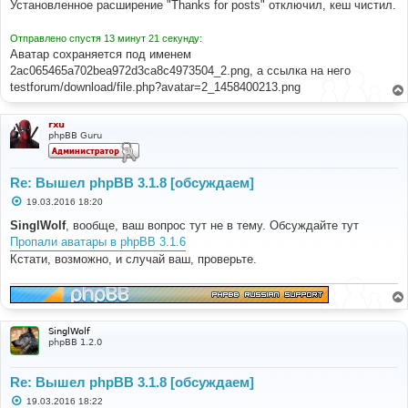
Установленное расширение "Thanks for posts" отключил, кеш чистил.
и
е
Отправлено спустя 13 минут 21 секунду:
Аватар сохраняется под именем
2ac065465a702bea972d3ca8c4973504_2.png, а ссылка на него
testforum/download/file.php?avatar=2_1458400213.png
rxu
phpBB Guru
Re: Вышел phpBB 3.1.8 [обсуждаем]
С
19.03.2016 18:20
о
о
SinglWolf
, вообще, ваш вопрос тут не в тему. Обсуждайте тут
б
Пропали аватары в phpBB 3.1.6
щ
е
Кстати, возможно, и случай ваш, проверьте.
н
и
е
SinglWolf
phpBB 1.2.0
Re: Вышел phpBB 3.1.8 [обсуждаем]
С
19.03.2016 18:22