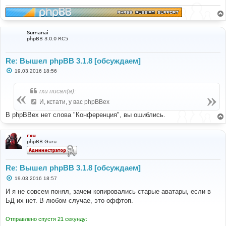
Sumanai
phpBB 3.0.0 RC5
Re: Вышел phpBB 3.1.8 [обсуждаем]
С
19.03.2016 18:56
о
о
б
rxu писал(а):
щ
е
И, кстати, у вас phpBBex
н
и
В phpBBex нет слова "Конференция", вы ошиблись.
е
rxu
phpBB Guru
Re: Вышел phpBB 3.1.8 [обсуждаем]
С
19.03.2016 18:57
о
о
И я не совсем понял, зачем копировались старые аватары, если в
б
БД их нет. В любом случае, это оффтоп.
щ
е
н
Отправлено спустя 21 секунду:
и
е