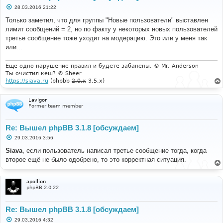
С
28.03.2016 21:22
о
о
Только заметил, что для группы "Новые пользователи" выставлен
б
лимит сообщений = 2, но по факту у некоторых новых пользователей
щ
е
третье сообщение тоже уходит на модерацию. Это или у меня так
н
или...
и
е
Еще одно нарушение правил и будете забанены. © Mr. Anderson
Ты очистил кеш? © Sheer
https://siava.ru
(phpbb
2.0.x
3.5.x)
LavIgor
Former team member
Re: Вышел phpBB 3.1.8 [обсуждаем]
С
29.03.2016 3:56
о
о
Siava
, если пользователь написал третье сообщение тогда, когда
б
второе ещё не было одобрено, то это корректная ситуация.
щ
е
н
и
apollion
е
phpBB 2.0.22
Re: Вышел phpBB 3.1.8 [обсуждаем]
С
29.03.2016 4:32