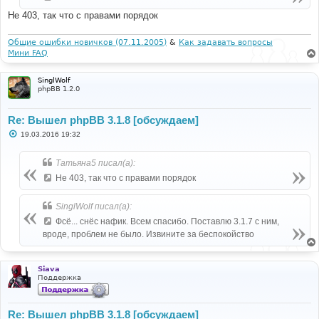
Не 403, так что с правами порядок
Общие ошибки новичков (07.11.2005)
&
Как задавать вопросы
Мини FAQ
SinglWolf
phpBB 1.2.0
Re: Вышел phpBB 3.1.8 [обсуждаем]
С
19.03.2016 19:32
о
о
б
Татьяна5 писал(а):
щ
е
Не 403, так что с правами порядок
н
и
е
SinglWolf писал(а):
Фсё... снёс нафик. Всем спасибо. Поставлю 3.1.7 с ним,
вроде, проблем не было. Извините за беспокойство
Siava
Поддержка
Re: Вышел phpBB 3.1.8 [обсуждаем]