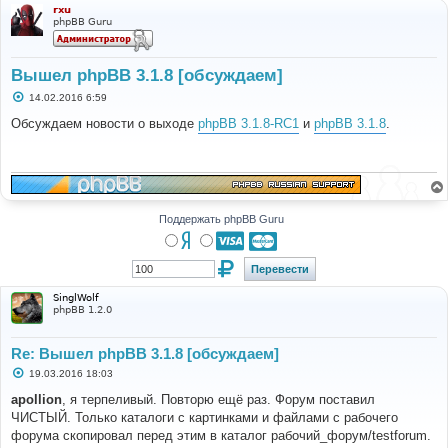
rxu
phpBB Guru
Вышел phpBB 3.1.8 [обсуждаем]
С
14.02.2016 6:59
о
о
Обсуждаем новости о выходе
phpBB 3.1.8-RC1
и
phpBB 3.1.8
.
б
щ
е
н
и
е
Поддержать phpBB Guru
SinglWolf
phpBB 1.2.0
Re: Вышел phpBB 3.1.8 [обсуждаем]
С
19.03.2016 18:03
о
о
apollion
, я терпеливый. Повторю ещё раз. Форум поставил
б
ЧИСТЫЙ. Только каталоги с картинками и файлами с рабочего
щ
е
форума скопировал перед этим в каталог рабочий_форум/testforum.
н