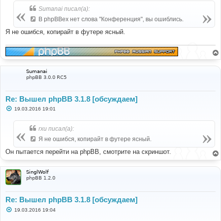
Sumanai писал(а):
В phpBBex нет слова "Конференция", вы ошиблись.
Я не ошибся, копирайт в футере ясный.
Sumanai
phpBB 3.0.0 RC5
Re: Вышел phpBB 3.1.8 [обсуждаем]
С
19.03.2016 19:01
о
о
б
rxu писал(а):
щ
е
Я не ошибся, копирайт в футере ясный.
н
и
Он пытается перейти на phpBB, смотрите на скриншот.
е
SinglWolf
phpBB 1.2.0
Re: Вышел phpBB 3.1.8 [обсуждаем]
С
19.03.2016 19:04
о
о