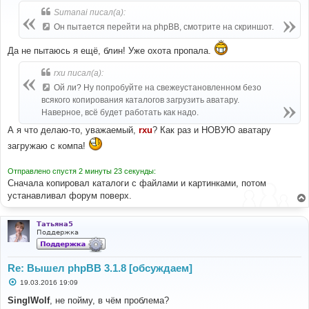
б
Sumanai писал(а):
щ
е
Он пытается перейти на phpBB, смотрите на скриншот.
н
и
е
Да не пытаюсь я ещё, блин! Уже охота пропала.
rxu писал(а):
Ой ли? Ну попробуйте на свежеустановленном безо
всякого копирования каталогов загрузить аватару.
Наверное, всё будет работать как надо.
А я что делаю-то, уважаемый,
rxu
? Как раз и НОВУЮ аватару
загружаю с компа!
Отправлено спустя 2 минуты 23 секунды:
Сначала копировал каталоги с файлами и картинками, потом
устанавливал форум поверх.
Татьяна5
Поддержка
Re: Вышел phpBB 3.1.8 [обсуждаем]
С
19.03.2016 19:09
о
о
SinglWolf
, не пойму, в чём проблема?
б