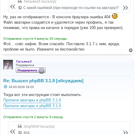
Татьяна5 писал(а):
С какой ошибкой (при переходе по ссылке на аватару)?
Ну, раз не отображаются - В консоли браузера ошибка 404
Файл аватарки создаётся и удаляется через профиль, я так
понимаю, что права на каталог в порядке (уже 100 раз проверял).
Отправлено спустя 4 минуты 33 секунды:
Фсё... снёс нафик. Всем спасибо. Поставлю 3.1.7 с ним, вроде,
проблем не было. Извините за беспокойство
Татьяна5
Поддержка
Re: Вышел phpBB 3.1.8 [обсуждаем]
С
19.03.2016 19:23
о
о
Тогда вот эти инструкции стоит выполнить:
б
Пропали аватары в phpBB 3.1.6
щ
е
Пропали аватары в phpBB 3.1.6
н
и
е
Отправлено спустя 2 минуты 9 секунд:
SinglWolf писал(а):
404