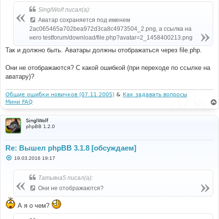
щ
SinglWolf писал(а):
е
н
Аватар сохраняется под именем
и
е
2ac065465a702bea972d3ca8c4973504_2.png, а ссылка на
него testforum/download/file.php?avatar=2_1458400213.png
Так и должно быть. Аватары должны отображаться через file.php.
Они не отображаются? С какой ошибкой (при переходе по ссылке на
аватару)?
Общие ошибки новичков (07.11.2005)
&
Как задавать вопросы
Мини FAQ
SinglWolf
phpBB 1.2.0
Re: Вышел phpBB 3.1.8 [обсуждаем]
С
19.03.2016 19:17
о
о
б
Татьяна5 писал(а):
щ
е
Они не отображаются?
н
и
е
А я о чем?