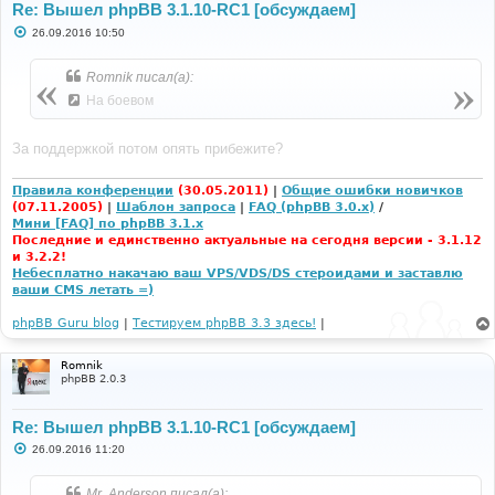
Re: Вышел phpBB 3.1.10-RC1 [обсуждаем]
С
26.09.2016 10:50
о
о
б
Romnik писал(а):
щ
е
На боевом
н
и
е
За поддержкой потом опять прибежите?
Правила конференции
(30.05.2011)
|
Общие ошибки новичков
(07.11.2005)
|
Шаблон запроса
|
FAQ (phpBB 3.0.x)
/
Мини [FAQ] по phpBB 3.1.x
Последние и единственно актуальные на сегодня версии - 3.1.12
и 3.2.2!
Небесплатно накачаю ваш VPS/VDS/DS стероидами и заставлю
ваши CMS летать =)
phpBB Guru blog
|
Тестируем phpBB 3.3 здесь!
|
Romnik
phpBB 2.0.3
Re: Вышел phpBB 3.1.10-RC1 [обсуждаем]
С
26.09.2016 11:20
о
о
б
Mr. Anderson писал(а):