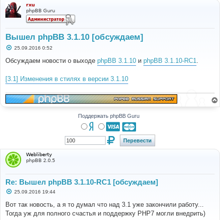
rxu
phpBB Guru
Вышел phpBB 3.1.10 [обсуждаем]
С
25.09.2016 0:52
о
о
Обсуждаем новости о выходе
phpBB 3.1.10
и
phpBB 3.1.10-RC1
.
б
щ
е
[3.1] Изменения в стилях в версии 3.1.10
н
и
е
Поддержать phpBB Guru
Webliberty
phpBB 2.0.5
Re: Вышел phpBB 3.1.10-RC1 [обсуждаем]
С
25.09.2016 19:44
о
о
Вот так новость, а я то думал что над 3.1 уже закончили работу...
б
Тогда уж для полного счастья и поддержку PHP7 могли внедрить)
щ