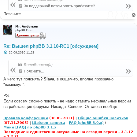
щ
е
За поддержкой потом опять прибежите?
н
и
Поясните...
е
Mr. Anderson
phpBB Guru
Re: Вышел phpBB 3.1.10-RC1 [обсуждаем]
С
26.09.2016 11:23
о
о
б
Romnik писал(а):
щ
е
Поясните...
н
и
А чего тут пояснять?
Siava
, в общем-то, вполне прозрачно
е
"намекнул".
PS:
Если совсем сложно понять - не надо ставить нефинальные версии
на работающие форумы. Никогда. Совсем. От слова вообще.
Правила конференции
(30.05.2011)
|
Общие ошибки новичков
(07.11.2005)
|
Шаблон запроса
|
FAQ (phpBB 3.0.x)
/
Мини [FAQ] по phpBB 3.1.x
Последние и единственно актуальные на сегодня версии - 3.1.12
и 3.2.2!