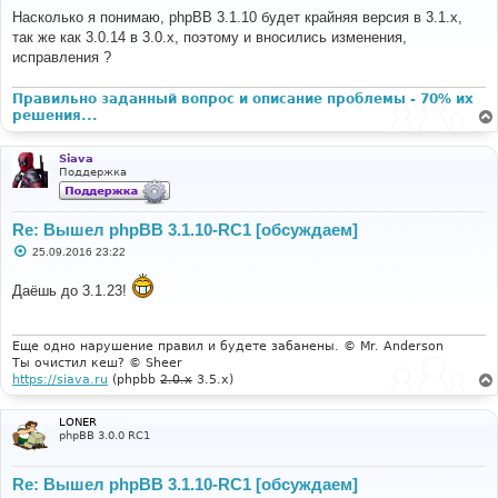
о
Насколько я понимаю, phpBB 3.1.10 будет крайняя версия в 3.1.x,
б
так же как 3.0.14 в 3.0.x, поэтому и вносились изменения,
щ
е
исправления ?
н
и
е
Правильно заданный вопрос и описание проблемы - 70% их
решения...
Siava
Поддержка
Re: Вышел phpBB 3.1.10-RC1 [обсуждаем]
С
25.09.2016 23:22
о
о
Даёшь до 3.1.23!
б
щ
е
н
и
Еще одно нарушение правил и будете забанены. © Mr. Anderson
е
Ты очистил кеш? © Sheer
https://siava.ru
(phpbb
2.0.x
3.5.x)
LONER
phpBB 3.0.0 RC1
Re: Вышел phpBB 3.1.10-RC1 [обсуждаем]