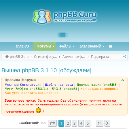
ГЛАВНАЯ
ФОРУМЫ
ФАЙЛЫ
БАЗА ЗНАНИЙ
phpBB Guru
Список форумов
Архивные форумы
Поддержка phpBB 3.1.x
Вышел phpBB 3.1.10 [обсуждаем]
Правила форума
Местная Конституция
|
Шаблон запроса
|
Документация (phpBB3)
|
Мини [FAQ] по phpBB3.1.x
|
FAQ-3 (phpbb3)
|
Как задавать вопросы
|
Как устанавливать расширения
Ваш вопрос может быть удален без объяснения причин, если на
него есть ответы по приведённым ссылкам (а вы рискуете получить
предупреждение
).
Страница
1
из
14
1
2
3
4
5
14
След.
Сообщений: 209
…