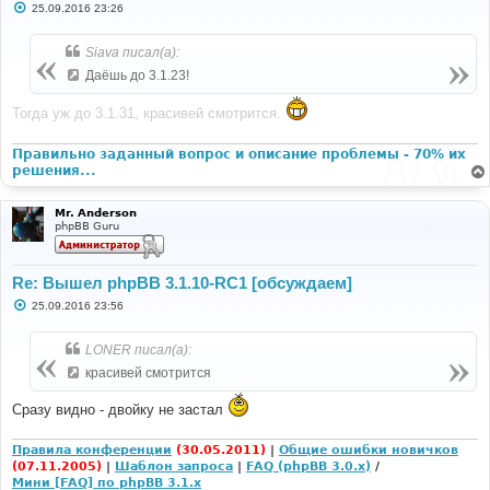
С
25.09.2016 23:26
о
о
б
Siava писал(а):
щ
е
Даёшь до 3.1.23!
н
и
е
Тогда уж до 3.1.31, красивей смотрится.
Правильно заданный вопрос и описание проблемы - 70% их
решения...
Mr. Anderson
phpBB Guru
Re: Вышел phpBB 3.1.10-RC1 [обсуждаем]
С
25.09.2016 23:56
о
о
б
LONER писал(а):
щ
е
красивей смотрится
н
и
Сразу видно - двойку не застал
е
Правила конференции
(30.05.2011)
|
Общие ошибки новичков
(07.11.2005)
|
Шаблон запроса
|
FAQ (phpBB 3.0.x)
/
Мини [FAQ] по phpBB 3.1.x