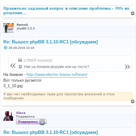
Правильно заданный вопрос и описание проблемы - 70% их
решения...
Romnik
phpBB 2.0.3
Re: Вышел phpBB 3.1.10-RC1 [обсуждаем]
С
26.09.2016 10:18
о
о
б
LONER писал(а):
щ
е
Уже на боевом форуме или на тесте?
н
и
На боевом -
http://www.electric-house.ru/forum/
е
Вот только ругается:
3_1_10.jpg
У вас нет необходимых прав для просмотра вложений в этом
сообщении.
Siava
Поддержка
Re: Вышел phpBB 3.1.10-RC1 [обсуждаем]