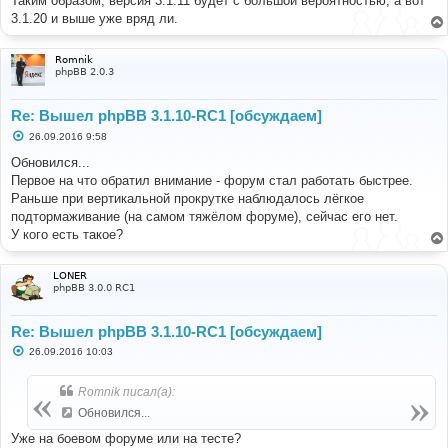
Таким образом, версия 3.1.11 будет с большой вероятностью, а вот
3.1.20 и выше уже вряд ли.
Romnik
phpBB 2.0.3
Re: Вышел phpBB 3.1.10-RC1 [обсуждаем]
С
26.09.2016 9:58
о
о
Обновился...
б
Первое на что обратил внимание - форум стал работать быстрее.
щ
е
Раньше при вертикальной прокрутке наблюдалось лёгкое
н
подтормаживание (на самом тяжёлом форуме), сейчас его нет.
и
е
У кого есть такое?
LONER
phpBB 3.0.0 RC1
Re: Вышел phpBB 3.1.10-RC1 [обсуждаем]
С
26.09.2016 10:03
о
о
б
Romnik писал(а):
щ
е
Обновился...
н
и
Уже на боевом форуме или на тесте?
е