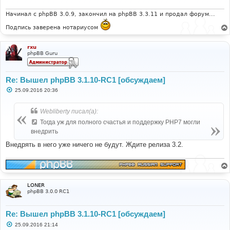
е
н
и
Начинал с phpBB 3.0.9, закончил на phpBB 3.3.11 и продал форум...
е
Подпись заверена нотариусом
rxu
phpBB Guru
Re: Вышел phpBB 3.1.10-RC1 [обсуждаем]
С
25.09.2016 20:36
о
о
б
Webliberty писал(а):
щ
е
Тогда уж для полного счастья и поддержку PHP7 могли
н
внедрить
и
е
Внедрять в него уже ничего не будут. Ждите релиза 3.2.
LONER
phpBB 3.0.0 RC1
Re: Вышел phpBB 3.1.10-RC1 [обсуждаем]
С
25.09.2016 21:14
о