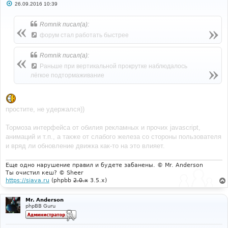
С
26.09.2016 10:39
о
о
б
Romnik писал(а):
щ
е
форум стал работать быстрее
н
и
е
Romnik писал(а):
Раньше при вертикальной прокрутке наблюдалось
лёгкое подтормаживание
простите, не удержался))
Тормоза интерфейса от обилия рекламных и прочих javascript,
анимаций и т.п., а также от слабого железа со стороны пользователя
и вряд ли обновление движка как-то на это влияет.
Еще одно нарушение правил и будете забанены. © Mr. Anderson
Ты очистил кеш? © Sheer
https://siava.ru
(phpbb
2.0.x
3.5.x)
Mr. Anderson
phpBB Guru