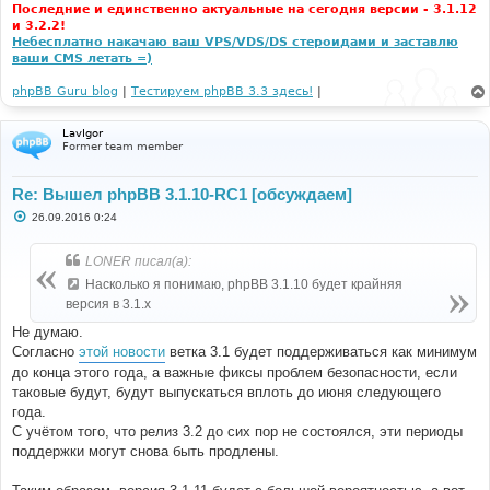
Последние и единственно актуальные на сегодня версии - 3.1.12
и 3.2.2!
Небесплатно накачаю ваш VPS/VDS/DS стероидами и заставлю
ваши CMS летать =)
phpBB Guru blog
|
Тестируем phpBB 3.3 здесь!
|
LavIgor
Former team member
Re: Вышел phpBB 3.1.10-RC1 [обсуждаем]
С
26.09.2016 0:24
о
о
б
LONER писал(а):
щ
е
Насколько я понимаю, phpBB 3.1.10 будет крайняя
н
версия в 3.1.x
и
е
Не думаю.
Согласно
этой новости
ветка 3.1 будет поддерживаться как минимум
до конца этого года, а важные фиксы проблем безопасности, если
таковые будут, будут выпускаться вплоть до июня следующего
года.
С учётом того, что релиз 3.2 до сих пор не состоялся, эти периоды
поддержки могут снова быть продлены.