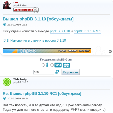
rxu
phpBB Guru
Вышел phpBB 3.1.10 [обсуждаем]
С
25.09.2016 0:52
о
о
Обсуждаем новости о выходе
phpBB 3.1.10
и
phpBB 3.1.10-RC1
.
б
щ
е
[3.1] Изменения в стилях в версии 3.1.10
н
и
е
Поддержать phpBB Guru
Webliberty
phpBB 2.0.5
Re: Вышел phpBB 3.1.10-RC1 [обсуждаем]
С
25.09.2016 19:44
о
о
Вот так новость, а я то думал что над 3.1 уже закончили работу...
б
Тогда уж для полного счастья и поддержку PHP7 могли внедрить)
щ