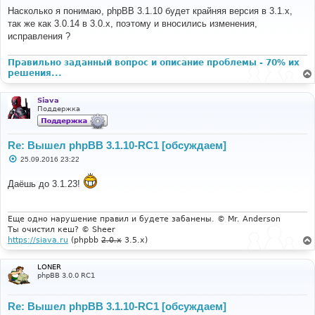
о
Насколько я понимаю, phpBB 3.1.10 будет крайняя версия в 3.1.x,
б
так же как 3.0.14 в 3.0.x, поэтому и вносились изменения,
щ
е
исправления ?
н
и
е
Правильно заданный вопрос и описание проблемы - 70% их
решения...
Siava
Поддержка
Re: Вышел phpBB 3.1.10-RC1 [обсуждаем]
С
25.09.2016 23:22
о
о
Даёшь до 3.1.23!
б
щ
е
н
и
Еще одно нарушение правил и будете забанены. © Mr. Anderson
е
Ты очистил кеш? © Sheer
https://siava.ru
(phpbb
2.0.x
3.5.x)
LONER
phpBB 3.0.0 RC1
Re: Вышел phpBB 3.1.10-RC1 [обсуждаем]