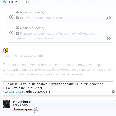
С
26.09.2016 10:39
о
о
б
Romnik писал(а):
щ
е
форум стал работать быстрее
н
и
е
Romnik писал(а):
Раньше при вертикальной прокрутке наблюдалось
лёгкое подтормаживание
простите, не удержался))
Тормоза интерфейса от обилия рекламных и прочих javascript,
анимаций и т.п., а также от слабого железа со стороны пользователя
и вряд ли обновление движка как-то на это влияет.
Еще одно нарушение правил и будете забанены. © Mr. Anderson
Ты очистил кеш? © Sheer
https://siava.ru
(phpbb
2.0.x
3.5.x)
Mr. Anderson
phpBB Guru