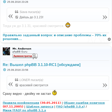
С
25.09.2016 23:26
о
о
б
Siava писал(а):
щ
е
Даёшь до 3.1.23!
н
и
е
Тогда уж до 3.1.31, красивей смотрится.
Правильно заданный вопрос и описание проблемы - 70% их
решения...
Mr. Anderson
phpBB Guru
Re: Вышел phpBB 3.1.10-RC1 [обсуждаем]
С
25.09.2016 23:56
о
о
б
LONER писал(а):
щ
е
красивей смотрится
н
и
Сразу видно - двойку не застал
е
Правила конференции
(30.05.2011)
|
Общие ошибки новичков
(07.11.2005)
|
Шаблон запроса
|
FAQ (phpBB 3.0.x)
/
Мини [FAQ] по phpBB 3.1.x