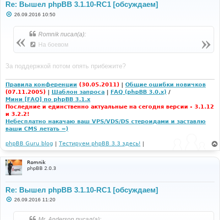
Re: Вышел phpBB 3.1.10-RC1 [обсуждаем]
С
26.09.2016 10:50
о
о
б
Romnik писал(а):
щ
е
На боевом
н
и
е
За поддержкой потом опять прибежите?
Правила конференции
(30.05.2011)
|
Общие ошибки новичков
(07.11.2005)
|
Шаблон запроса
|
FAQ (phpBB 3.0.x)
/
Мини [FAQ] по phpBB 3.1.x
Последние и единственно актуальные на сегодня версии - 3.1.12
и 3.2.2!
Небесплатно накачаю ваш VPS/VDS/DS стероидами и заставлю
ваши CMS летать =)
phpBB Guru blog
|
Тестируем phpBB 3.3 здесь!
|
Romnik
phpBB 2.0.3
Re: Вышел phpBB 3.1.10-RC1 [обсуждаем]
С
26.09.2016 11:20
о
о
б
Mr. Anderson писал(а):