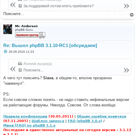
щ
е
За поддержкой потом опять прибежите?
н
и
Поясните...
е
Mr. Anderson
phpBB Guru
Re: Вышел phpBB 3.1.10-RC1 [обсуждаем]
С
26.09.2016 11:23
о
о
б
Romnik писал(а):
щ
е
Поясните...
н
и
А чего тут пояснять?
Siava
, в общем-то, вполне прозрачно
е
"намекнул".
PS:
Если совсем сложно понять - не надо ставить нефинальные версии
на работающие форумы. Никогда. Совсем. От слова вообще.
Правила конференции
(30.05.2011)
|
Общие ошибки новичков
(07.11.2005)
|
Шаблон запроса
|
FAQ (phpBB 3.0.x)
/
Мини [FAQ] по phpBB 3.1.x
Последние и единственно актуальные на сегодня версии - 3.1.12
и 3.2.2!