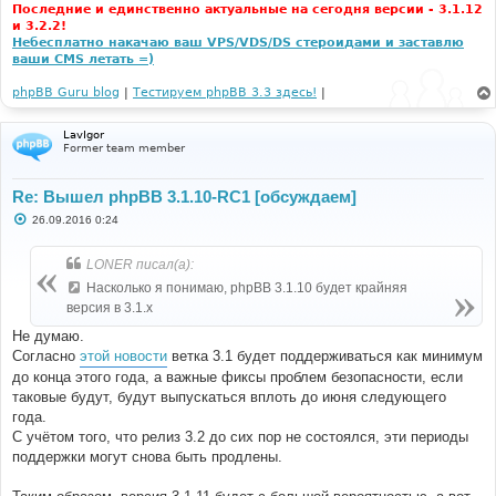
Последние и единственно актуальные на сегодня версии - 3.1.12
и 3.2.2!
Небесплатно накачаю ваш VPS/VDS/DS стероидами и заставлю
ваши CMS летать =)
phpBB Guru blog
|
Тестируем phpBB 3.3 здесь!
|
LavIgor
Former team member
Re: Вышел phpBB 3.1.10-RC1 [обсуждаем]
С
26.09.2016 0:24
о
о
б
LONER писал(а):
щ
е
Насколько я понимаю, phpBB 3.1.10 будет крайняя
н
версия в 3.1.x
и
е
Не думаю.
Согласно
этой новости
ветка 3.1 будет поддерживаться как минимум
до конца этого года, а важные фиксы проблем безопасности, если
таковые будут, будут выпускаться вплоть до июня следующего
года.
С учётом того, что релиз 3.2 до сих пор не состоялся, эти периоды
поддержки могут снова быть продлены.