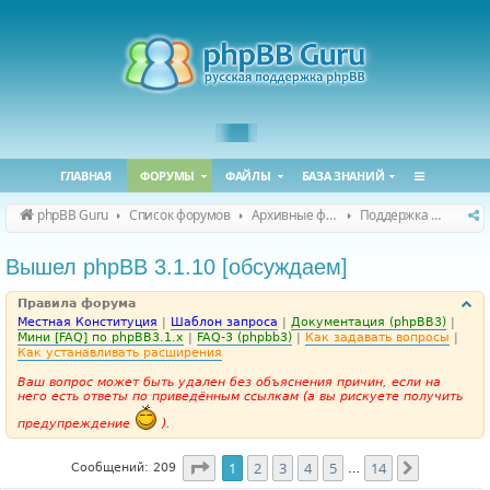
ГЛАВНАЯ
ФОРУМЫ
ФАЙЛЫ
БАЗА ЗНАНИЙ
phpBB Guru
Список форумов
Архивные форумы
Поддержка phpBB 3.1.x
Вышел phpBB 3.1.10 [обсуждаем]
Правила форума
Местная Конституция
|
Шаблон запроса
|
Документация (phpBB3)
|
Мини [FAQ] по phpBB3.1.x
|
FAQ-3 (phpbb3)
|
Как задавать вопросы
|
Как устанавливать расширения
Ваш вопрос может быть удален без объяснения причин, если на
него есть ответы по приведённым ссылкам (а вы рискуете получить
предупреждение
).
Страница
1
из
14
1
2
3
4
5
14
След.
Сообщений: 209
…