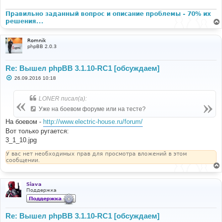
Правильно заданный вопрос и описание проблемы - 70% их
решения...
Romnik
phpBB 2.0.3
Re: Вышел phpBB 3.1.10-RC1 [обсуждаем]
С
26.09.2016 10:18
о
о
б
LONER писал(а):
щ
е
Уже на боевом форуме или на тесте?
н
и
На боевом -
http://www.electric-house.ru/forum/
е
Вот только ругается:
3_1_10.jpg
У вас нет необходимых прав для просмотра вложений в этом
сообщении.
Siava
Поддержка
Re: Вышел phpBB 3.1.10-RC1 [обсуждаем]