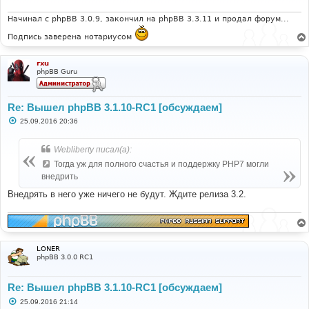
е
н
и
Начинал с phpBB 3.0.9, закончил на phpBB 3.3.11 и продал форум...
е
Подпись заверена нотариусом
rxu
phpBB Guru
Re: Вышел phpBB 3.1.10-RC1 [обсуждаем]
С
25.09.2016 20:36
о
о
б
Webliberty писал(а):
щ
е
Тогда уж для полного счастья и поддержку PHP7 могли
н
внедрить
и
е
Внедрять в него уже ничего не будут. Ждите релиза 3.2.
LONER
phpBB 3.0.0 RC1
Re: Вышел phpBB 3.1.10-RC1 [обсуждаем]
С
25.09.2016 21:14
о