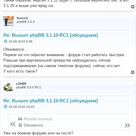
Таким образом, версия 3.1.11 будет с большой вероятностью, а вот
3.1.20 и выше уже вряд ли.
Romnik
phpBB 2.0.3
Re: Вышел phpBB 3.1.10-RC1 [обсуждаем]
С
26.09.2016 9:58
о
о
Обновился...
б
Первое на что обратил внимание - форум стал работать быстрее.
щ
е
Раньше при вертикальной прокрутке наблюдалось лёгкое
н
подтормаживание (на самом тяжёлом форуме), сейчас его нет.
и
е
У кого есть такое?
LONER
phpBB 3.0.0 RC1
Re: Вышел phpBB 3.1.10-RC1 [обсуждаем]
С
26.09.2016 10:03
о
о
б
Romnik писал(а):
щ
е
Обновился...
н
и
Уже на боевом форуме или на тесте?
е