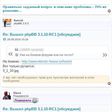
Правильно заданный вопрос и описание проблемы - 70% их
решения...
Romnik
phpBB 2.0.3
Re: Вышел phpBB 3.1.10-RC1 [обсуждаем]
С
26.09.2016 10:18
о
о
б
LONER писал(а):
щ
е
Уже на боевом форуме или на тесте?
н
и
На боевом -
http://www.electric-house.ru/forum/
е
Вот только ругается:
3_1_10.jpg
У вас нет необходимых прав для просмотра вложений в этом
сообщении.
Siava
Поддержка
Re: Вышел phpBB 3.1.10-RC1 [обсуждаем]