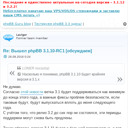
Последние и единственно актуальные на сегодня версии - 3.1.12
и 3.2.2!
Небесплатно накачаю ваш VPS/VDS/DS стероидами и заставлю
ваши CMS летать =)
phpBB Guru blog
|
Тестируем phpBB 3.3 здесь!
|
LavIgor
Former team member
Re: Вышел phpBB 3.1.10-RC1 [обсуждаем]
С
26.09.2016 0:24
о
о
б
LONER писал(а):
щ
е
Насколько я понимаю, phpBB 3.1.10 будет крайняя
н
версия в 3.1.x
и
е
Не думаю.
Согласно
этой новости
ветка 3.1 будет поддерживаться как минимум
до конца этого года, а важные фиксы проблем безопасности, если
таковые будут, будут выпускаться вплоть до июня следующего
года.
С учётом того, что релиз 3.2 до сих пор не состоялся, эти периоды
поддержки могут снова быть продлены.