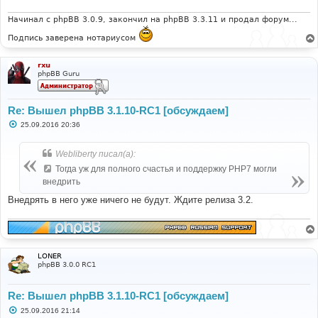
е
н
и
Начинал с phpBB 3.0.9, закончил на phpBB 3.3.11 и продал форум...
е
Подпись заверена нотариусом
rxu
phpBB Guru
Re: Вышел phpBB 3.1.10-RC1 [обсуждаем]
С
25.09.2016 20:36
о
о
б
Webliberty писал(а):
щ
е
Тогда уж для полного счастья и поддержку PHP7 могли
н
внедрить
и
е
Внедрять в него уже ничего не будут. Ждите релиза 3.2.
LONER
phpBB 3.0.0 RC1
Re: Вышел phpBB 3.1.10-RC1 [обсуждаем]
С
25.09.2016 21:14
о