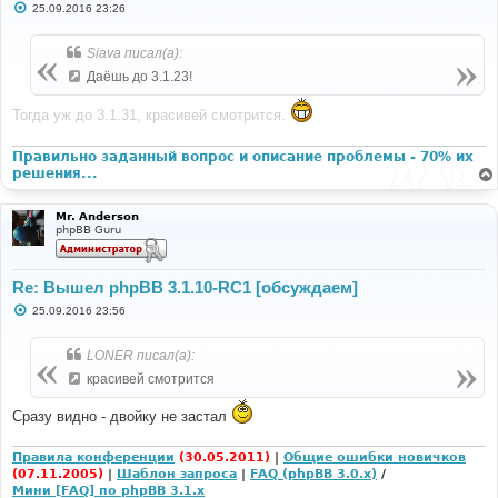
С
25.09.2016 23:26
о
о
б
Siava писал(а):
щ
е
Даёшь до 3.1.23!
н
и
е
Тогда уж до 3.1.31, красивей смотрится.
Правильно заданный вопрос и описание проблемы - 70% их
решения...
Mr. Anderson
phpBB Guru
Re: Вышел phpBB 3.1.10-RC1 [обсуждаем]
С
25.09.2016 23:56
о
о
б
LONER писал(а):
щ
е
красивей смотрится
н
и
Сразу видно - двойку не застал
е
Правила конференции
(30.05.2011)
|
Общие ошибки новичков
(07.11.2005)
|
Шаблон запроса
|
FAQ (phpBB 3.0.x)
/
Мини [FAQ] по phpBB 3.1.x