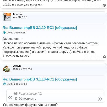
Таким образом, версия 3.1.11 будет с большой вероятностью, а вот
3.1.20 и выше уже вряд ли.
Romnik
phpBB 2.0.3
Re: Вышел phpBB 3.1.10-RC1 [обсуждаем]
С
26.09.2016 9:58
о
о
Обновился...
б
Первое на что обратил внимание - форум стал работать быстрее.
щ
е
Раньше при вертикальной прокрутке наблюдалось лёгкое
н
подтормаживание (на самом тяжёлом форуме), сейчас его нет.
и
е
У кого есть такое?
LONER
phpBB 3.0.0 RC1
Re: Вышел phpBB 3.1.10-RC1 [обсуждаем]
С
26.09.2016 10:03
о
о
б
Romnik писал(а):
щ
е
Обновился...
н
и
Уже на боевом форуме или на тесте?
е