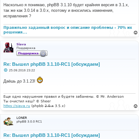
о
Насколько я понимаю, phpBB 3.1.10 будет крайняя версия в 3.1.x,
б
так же как 3.0.14 в 3.0.x, поэтому и вносились изменения,
щ
е
исправления ?
н
и
е
Правильно заданный вопрос и описание проблемы - 70% их
решения...
Siava
Поддержка
Re: Вышел phpBB 3.1.10-RC1 [обсуждаем]
С
25.09.2016 23:22
о
о
Даёшь до 3.1.23!
б
щ
е
н
и
Еще одно нарушение правил и будете забанены. © Mr. Anderson
е
Ты очистил кеш? © Sheer
https://siava.ru
(phpbb
2.0.x
3.5.x)
LONER
phpBB 3.0.0 RC1
Re: Вышел phpBB 3.1.10-RC1 [обсуждаем]