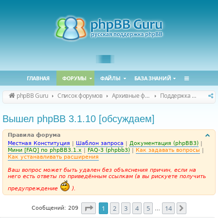
ГЛАВНАЯ
ФОРУМЫ
ФАЙЛЫ
БАЗА ЗНАНИЙ
phpBB Guru
Список форумов
Архивные форумы
Поддержка phpBB 3.1.x
Вышел phpBB 3.1.10 [обсуждаем]
Правила форума
Местная Конституция
|
Шаблон запроса
|
Документация (phpBB3)
|
Мини [FAQ] по phpBB3.1.x
|
FAQ-3 (phpbb3)
|
Как задавать вопросы
|
Как устанавливать расширения
Ваш вопрос может быть удален без объяснения причин, если на
него есть ответы по приведённым ссылкам (а вы рискуете получить
предупреждение
).
Страница
1
из
14
1
2
3
4
5
14
След.
Сообщений: 209
…