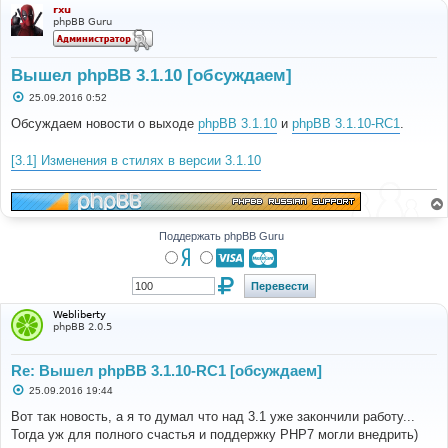
rxu
phpBB Guru
Вышел phpBB 3.1.10 [обсуждаем]
С
25.09.2016 0:52
о
о
Обсуждаем новости о выходе
phpBB 3.1.10
и
phpBB 3.1.10-RC1
.
б
щ
е
[3.1] Изменения в стилях в версии 3.1.10
н
и
е
Поддержать phpBB Guru
Webliberty
phpBB 2.0.5
Re: Вышел phpBB 3.1.10-RC1 [обсуждаем]
С
25.09.2016 19:44
о
о
Вот так новость, а я то думал что над 3.1 уже закончили работу...
б
Тогда уж для полного счастья и поддержку PHP7 могли внедрить)
щ