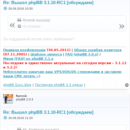
Re: Вышел phpBB 3.1.10-RC1 [обсуждаем]
С
26.09.2016 10:50
о
о
б
Romnik писал(а):
щ
е
На боевом
н
и
е
За поддержкой потом опять прибежите?
Правила конференции
(30.05.2011)
|
Общие ошибки новичков
(07.11.2005)
|
Шаблон запроса
|
FAQ (phpBB 3.0.x)
/
Мини [FAQ] по phpBB 3.1.x
Последние и единственно актуальные на сегодня версии - 3.1.12
и 3.2.2!
Небесплатно накачаю ваш VPS/VDS/DS стероидами и заставлю
ваши CMS летать =)
phpBB Guru blog
|
Тестируем phpBB 3.3 здесь!
|
Romnik
phpBB 2.0.3
Re: Вышел phpBB 3.1.10-RC1 [обсуждаем]
С
26.09.2016 11:20
о
о
б
Mr. Anderson писал(а):