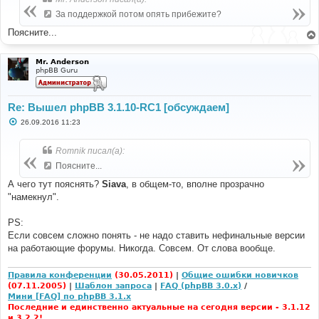
щ
е
За поддержкой потом опять прибежите?
н
и
Поясните...
е
Mr. Anderson
phpBB Guru
Re: Вышел phpBB 3.1.10-RC1 [обсуждаем]
С
26.09.2016 11:23
о
о
б
Romnik писал(а):
щ
е
Поясните...
н
и
А чего тут пояснять?
Siava
, в общем-то, вполне прозрачно
е
"намекнул".
PS:
Если совсем сложно понять - не надо ставить нефинальные версии
на работающие форумы. Никогда. Совсем. От слова вообще.
Правила конференции
(30.05.2011)
|
Общие ошибки новичков
(07.11.2005)
|
Шаблон запроса
|
FAQ (phpBB 3.0.x)
/
Мини [FAQ] по phpBB 3.1.x
Последние и единственно актуальные на сегодня версии - 3.1.12
и 3.2.2!