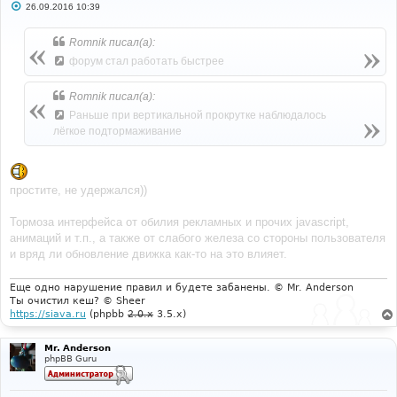
С
26.09.2016 10:39
о
о
б
Romnik писал(а):
щ
е
форум стал работать быстрее
н
и
е
Romnik писал(а):
Раньше при вертикальной прокрутке наблюдалось
лёгкое подтормаживание
простите, не удержался))
Тормоза интерфейса от обилия рекламных и прочих javascript,
анимаций и т.п., а также от слабого железа со стороны пользователя
и вряд ли обновление движка как-то на это влияет.
Еще одно нарушение правил и будете забанены. © Mr. Anderson
Ты очистил кеш? © Sheer
https://siava.ru
(phpbb
2.0.x
3.5.x)
Mr. Anderson
phpBB Guru