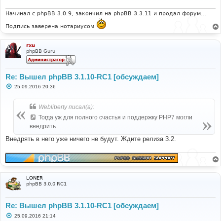
е
н
и
Начинал с phpBB 3.0.9, закончил на phpBB 3.3.11 и продал форум...
е
Подпись заверена нотариусом
rxu
phpBB Guru
Re: Вышел phpBB 3.1.10-RC1 [обсуждаем]
С
25.09.2016 20:36
о
о
б
Webliberty писал(а):
щ
е
Тогда уж для полного счастья и поддержку PHP7 могли
н
внедрить
и
е
Внедрять в него уже ничего не будут. Ждите релиза 3.2.
LONER
phpBB 3.0.0 RC1
Re: Вышел phpBB 3.1.10-RC1 [обсуждаем]
С
25.09.2016 21:14
о