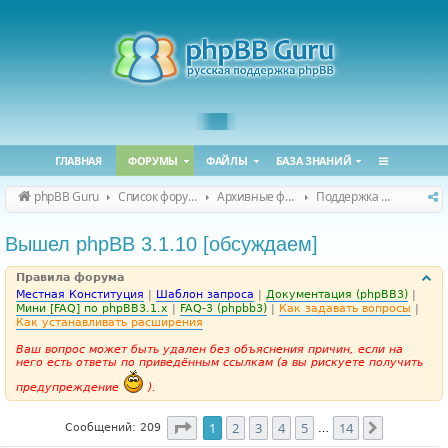
ГЛАВНАЯ
ФОРУМЫ
ФАЙЛЫ
БАЗА ЗНАНИЙ
phpBB Guru
Список форумов
Архивные форумы
Поддержка phpBB 3.1.x
Вышел phpBB 3.1.10 [обсуждаем]
Правила форума
Местная Конституция
|
Шаблон запроса
|
Документация (phpBB3)
|
Мини [FAQ] по phpBB3.1.x
|
FAQ-3 (phpbb3)
|
Как задавать вопросы
|
Как устанавливать расширения
Ваш вопрос может быть удален без объяснения причин, если на
него есть ответы по приведённым ссылкам (а вы рискуете получить
предупреждение
).
Страница
1
из
14
1
2
3
4
5
14
След.
Сообщений: 209
…