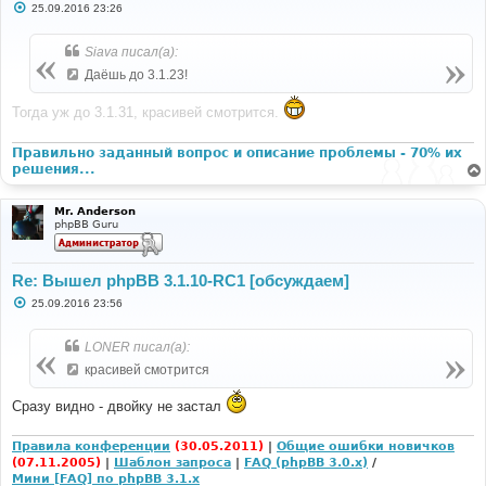
С
25.09.2016 23:26
о
о
б
Siava писал(а):
щ
е
Даёшь до 3.1.23!
н
и
е
Тогда уж до 3.1.31, красивей смотрится.
Правильно заданный вопрос и описание проблемы - 70% их
решения...
Mr. Anderson
phpBB Guru
Re: Вышел phpBB 3.1.10-RC1 [обсуждаем]
С
25.09.2016 23:56
о
о
б
LONER писал(а):
щ
е
красивей смотрится
н
и
Сразу видно - двойку не застал
е
Правила конференции
(30.05.2011)
|
Общие ошибки новичков
(07.11.2005)
|
Шаблон запроса
|
FAQ (phpBB 3.0.x)
/
Мини [FAQ] по phpBB 3.1.x