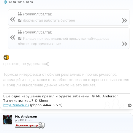
С
26.09.2016 10:39
о
о
б
Romnik писал(а):
щ
е
форум стал работать быстрее
н
и
е
Romnik писал(а):
Раньше при вертикальной прокрутке наблюдалось
лёгкое подтормаживание
простите, не удержался))
Тормоза интерфейса от обилия рекламных и прочих javascript,
анимаций и т.п., а также от слабого железа со стороны пользователя
и вряд ли обновление движка как-то на это влияет.
Еще одно нарушение правил и будете забанены. © Mr. Anderson
Ты очистил кеш? © Sheer
https://siava.ru
(phpbb
2.0.x
3.5.x)
Mr. Anderson
phpBB Guru