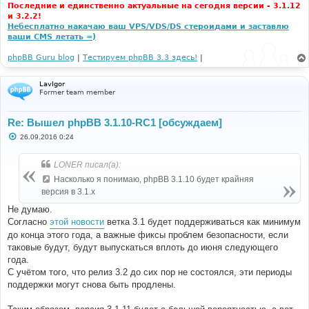
Последние и единственно актуальные на сегодня версии - 3.1.12
и 3.2.2!
Небесплатно накачаю ваш VPS/VDS/DS стероидами и заставлю
ваши CMS летать =)
phpBB Guru blog
|
Тестируем phpBB 3.3 здесь!
|
LavIgor
Former team member
Re: Вышел phpBB 3.1.10-RC1 [обсуждаем]
С
26.09.2016 0:24
о
о
б
LONER писал(а):
щ
е
Насколько я понимаю, phpBB 3.1.10 будет крайняя
н
версия в 3.1.x
и
е
Не думаю.
Согласно
этой новости
ветка 3.1 будет поддерживаться как минимум
до конца этого года, а важные фиксы проблем безопасности, если
таковые будут, будут выпускаться вплоть до июня следующего
года.
С учётом того, что релиз 3.2 до сих пор не состоялся, эти периоды
поддержки могут снова быть продлены.