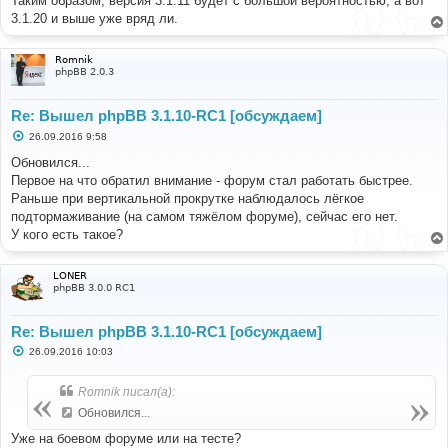
Таким образом, версия 3.1.11 будет с большой вероятностью, а вот
3.1.20 и выше уже вряд ли.
Romnik
phpBB 2.0.3
Re: Вышел phpBB 3.1.10-RC1 [обсуждаем]
С
26.09.2016 9:58
о
о
Обновился...
б
Первое на что обратил внимание - форум стал работать быстрее.
щ
е
Раньше при вертикальной прокрутке наблюдалось лёгкое
н
подтормаживание (на самом тяжёлом форуме), сейчас его нет.
и
е
У кого есть такое?
LONER
phpBB 3.0.0 RC1
Re: Вышел phpBB 3.1.10-RC1 [обсуждаем]
С
26.09.2016 10:03
о
о
б
Romnik писал(а):
щ
е
Обновился...
н
и
Уже на боевом форуме или на тесте?
е