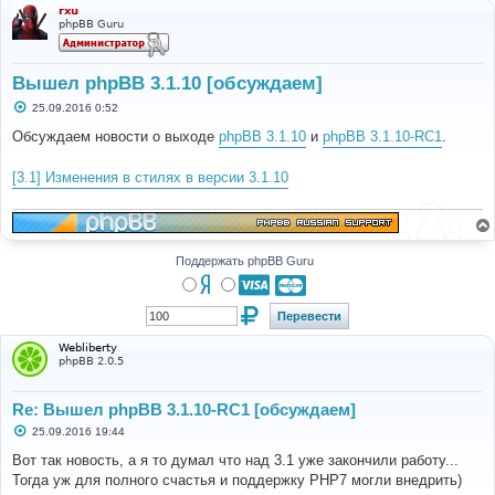
rxu
phpBB Guru
Вышел phpBB 3.1.10 [обсуждаем]
С
25.09.2016 0:52
о
о
Обсуждаем новости о выходе
phpBB 3.1.10
и
phpBB 3.1.10-RC1
.
б
щ
е
[3.1] Изменения в стилях в версии 3.1.10
н
и
е
Поддержать phpBB Guru
Webliberty
phpBB 2.0.5
Re: Вышел phpBB 3.1.10-RC1 [обсуждаем]
С
25.09.2016 19:44
о
о
Вот так новость, а я то думал что над 3.1 уже закончили работу...
б
Тогда уж для полного счастья и поддержку PHP7 могли внедрить)
щ