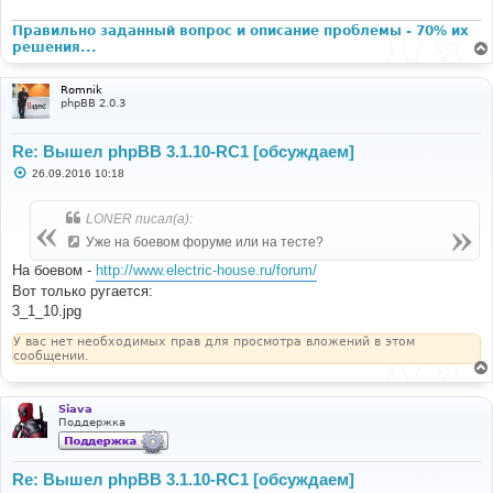
Правильно заданный вопрос и описание проблемы - 70% их
решения...
Romnik
phpBB 2.0.3
Re: Вышел phpBB 3.1.10-RC1 [обсуждаем]
С
26.09.2016 10:18
о
о
б
LONER писал(а):
щ
е
Уже на боевом форуме или на тесте?
н
и
На боевом -
http://www.electric-house.ru/forum/
е
Вот только ругается:
3_1_10.jpg
У вас нет необходимых прав для просмотра вложений в этом
сообщении.
Siava
Поддержка
Re: Вышел phpBB 3.1.10-RC1 [обсуждаем]