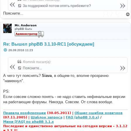
щ
е
За поддержкой потом опять прибежите?
н
и
Поясните...
е
Mr. Anderson
phpBB Guru
Re: Вышел phpBB 3.1.10-RC1 [обсуждаем]
С
26.09.2016 11:23
о
о
б
Romnik писал(а):
щ
е
Поясните...
н
и
А чего тут пояснять?
Siava
, в общем-то, вполне прозрачно
е
"намекнул".
PS:
Если совсем сложно понять - не надо ставить нефинальные версии
на работающие форумы. Никогда. Совсем. От слова вообще.
Правила конференции
(30.05.2011)
|
Общие ошибки новичков
(07.11.2005)
|
Шаблон запроса
|
FAQ (phpBB 3.0.x)
/
Мини [FAQ] по phpBB 3.1.x
Последние и единственно актуальные на сегодня версии - 3.1.12
и 3.2.2!