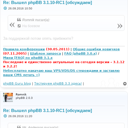
Re: Вышел phpBB 3.1.10-RC1 [обсуждаем]
С
26.09.2016 10:50
о
о
б
Romnik писал(а):
щ
е
На боевом
н
и
е
За поддержкой потом опять прибежите?
Правила конференции
(30.05.2011)
|
Общие ошибки новичков
(07.11.2005)
|
Шаблон запроса
|
FAQ (phpBB 3.0.x)
/
Мини [FAQ] по phpBB 3.1.x
Последние и единственно актуальные на сегодня версии - 3.1.12
и 3.2.2!
Небесплатно накачаю ваш VPS/VDS/DS стероидами и заставлю
ваши CMS летать =)
phpBB Guru blog
|
Тестируем phpBB 3.3 здесь!
|
Romnik
phpBB 2.0.3
Re: Вышел phpBB 3.1.10-RC1 [обсуждаем]
С
26.09.2016 11:20
о
о
б
Mr. Anderson писал(а):