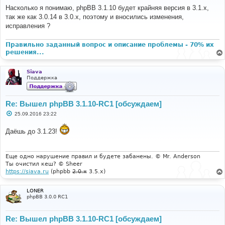
о
Насколько я понимаю, phpBB 3.1.10 будет крайняя версия в 3.1.x,
б
так же как 3.0.14 в 3.0.x, поэтому и вносились изменения,
щ
е
исправления ?
н
и
е
Правильно заданный вопрос и описание проблемы - 70% их
решения...
Siava
Поддержка
Re: Вышел phpBB 3.1.10-RC1 [обсуждаем]
С
25.09.2016 23:22
о
о
Даёшь до 3.1.23!
б
щ
е
н
и
Еще одно нарушение правил и будете забанены. © Mr. Anderson
е
Ты очистил кеш? © Sheer
https://siava.ru
(phpbb
2.0.x
3.5.x)
LONER
phpBB 3.0.0 RC1
Re: Вышел phpBB 3.1.10-RC1 [обсуждаем]