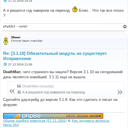
С
27.12.2016 20:14
о
о
А я решался год наверное на переход.
Блин... Что так все плохо
б
щ
?
е
н
и
phpbb3 - сила!
е
Sheer
Former team member
Re: [3.1.10] Обязательный модуль не существует.
Исправление
С
27.12.2016 21:06
о
о
DeathMan
, чего странного вы нашли? Версия 3.1.10 на сегодняшний
б
день является новейшей. 3.1.11 еще не вышла.
щ
е
н
DeathMan писал(а):
и
е
А я решался год наверное на переход
Сделайте даунгрейд до версии 3.1.9. Как это сделать я писал на
форуме.
Общие ошибки новичков (07.11.2005)
&
Как задавать вопросы
Мини FAQ