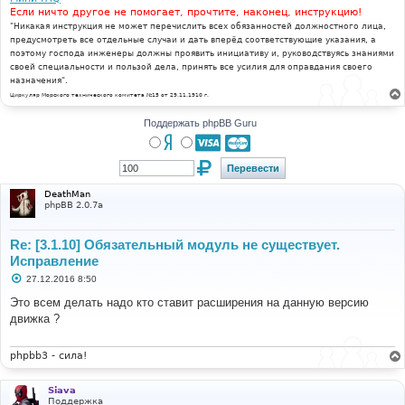
Если ничто другое не помогает, прочтите, наконец, инструкцию!
"Никакая инструкция не может перечислить всех обязанностей должностного лица,
предусмотреть все отдельные случаи и дать вперёд соответствующие указания, а
поэтому господа инженеры должны проявить инициативу и, руководствуясь знаниями
своей специальности и пользой дела, принять все усилия для оправдания своего
назначения".
Циркуляр Морского технического комитета №15 от 29.11.1910 г.
Поддержать phpBB Guru
DeathMan
phpBB 2.0.7a
Re: [3.1.10] Обязательный модуль не существует.
Исправление
С
27.12.2016 8:50
о
о
Это всем делать надо кто ставит расширения на данную версию
б
движка ?
щ
е
н
и
phpbb3 - сила!
е
Siava
Поддержка