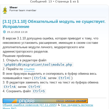
Сообщений: 13 • Страница
1
из
1
Sheer
Former team member
[3.1] [3.1.10] Обязательный модуль не существует.
Исправление
С
15.12.2016 13:16
о
о
В версии 3.1.10 допущена ошибка, которая приводит к тому, что
б
невозможно установить расширения, имеющие в своем составе
щ
е
дополнительные модули личного, модераторского или
н
администраторского разделов.
и
е
Решение проблемы.
1. Открыть в редакторе файл
\phpbb\db\migration\tool\module.php
2. Перейти по
ссылке
В окне браузера выделить и скопировать в буфер обмена весь
появившийся текст (
Ctrl+A
затем
Ctrl+C
)
3. В редакторе заменить весть текст на текст из буфера обмена
Ctrl+A
затем
Ctrl+V
4. Сохранить файл
Ctrl+S
Общие ошибки новичков (07.11.2005)
&
Как задавать вопросы
Мини FAQ