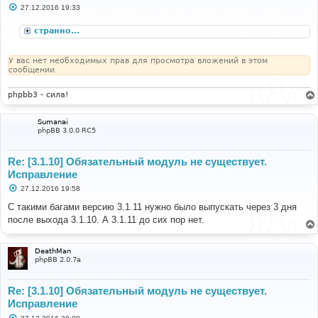
С
27.12.2016 19:33
о
о
странно...
б
щ
е
н
У вас нет необходимых прав для просмотра вложений в этом
и
сообщении.
е
phpbb3 - сила!
Sumanai
phpBB 3.0.0 RC5
Re: [3.1.10] Обязательный модуль не существует.
Исправление
С
27.12.2016 19:58
о
о
С такими багами версию 3.1.11 нужно было выпускать через 3 дня
б
после выхода 3.1.10. А 3.1.11 до сих пор нет.
щ
е
н
и
DeathMan
е
phpBB 2.0.7a
Re: [3.1.10] Обязательный модуль не существует.
Исправление
С