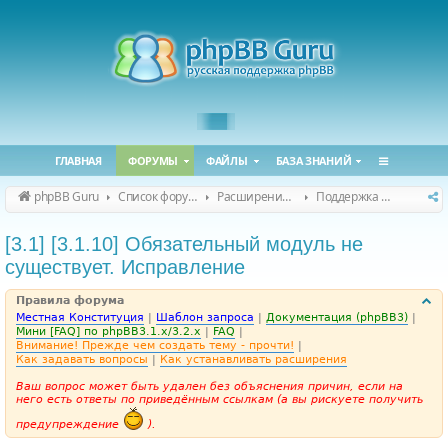
ГЛАВНАЯ
ФОРУМЫ
ФАЙЛЫ
БАЗА ЗНАНИЙ
phpBB Guru
Список форумов
Расширения phpBB
Поддержка расширений для phpBB
[3.1] [3.1.10] Обязательный модуль не
существует. Исправление
Правила форума
Местная Конституция
|
Шаблон запроса
|
Документация (phpBB3)
|
Мини [FAQ] по phpBB3.1.x/3.2.x
|
FAQ
|
Внимание! Прежде чем создать тему - прочти!
|
Как задавать вопросы
|
Как устанавливать расширения
Ваш вопрос может быть удален без объяснения причин, если на
него есть ответы по приведённым ссылкам (а вы рискуете получить
предупреждение
).