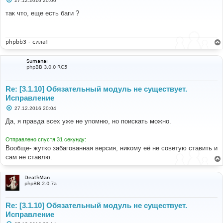
27.12.2016 20:00
о
о
так что, еще есть баги ?
б
щ
е
н
и
phpbb3 - сила!
е
Sumanai
phpBB 3.0.0 RC5
Re: [3.1.10] Обязательный модуль не существует.
Исправление
С
27.12.2016 20:04
о
о
Да, я правда всех уже не упомню, но поискать можно.
б
щ
е
Отправлено спустя 31 секунду:
н
Вообще- жутко забагованная версия, никому её не советую ставить и
и
е
сам не ставлю.
DeathMan
phpBB 2.0.7a
Re: [3.1.10] Обязательный модуль не существует.
Исправление