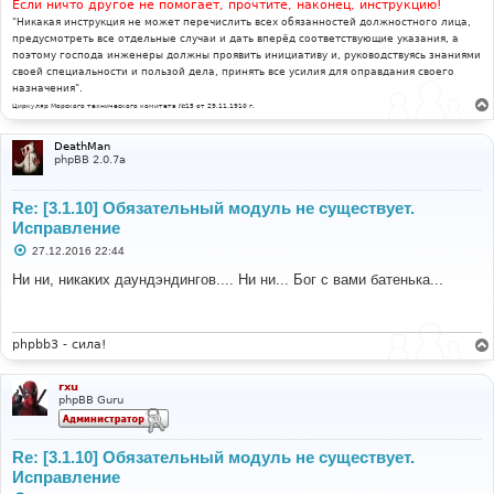
Если ничто другое не помогает, прочтите, наконец, инструкцию!
"Никакая инструкция не может перечислить всех обязанностей должностного лица,
предусмотреть все отдельные случаи и дать вперёд соответствующие указания, а
поэтому господа инженеры должны проявить инициативу и, руководствуясь знаниями
своей специальности и пользой дела, принять все усилия для оправдания своего
назначения".
Циркуляр Морского технического комитета №15 от 29.11.1910 г.
DeathMan
phpBB 2.0.7a
Re: [3.1.10] Обязательный модуль не существует.
Исправление
С
27.12.2016 22:44
о
о
Ни ни, никаких даундэндингов.... Ни ни... Бог с вами батенька...
б
щ
е
н
и
phpbb3 - сила!
е
rxu
phpBB Guru
Re: [3.1.10] Обязательный модуль не существует.
Исправление