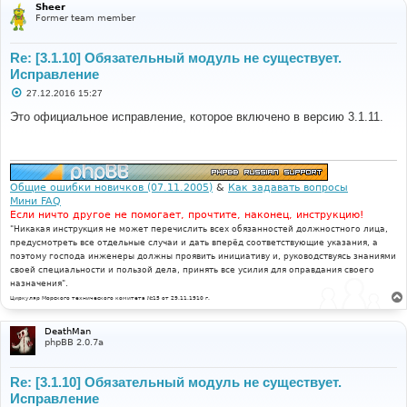
Sheer
Former team member
Re: [3.1.10] Обязательный модуль не существует.
Исправление
С
27.12.2016 15:27
о
о
Это официальное исправление, которое включено в версию 3.1.11.
б
щ
е
н
и
е
Общие ошибки новичков (07.11.2005)
&
Как задавать вопросы
Мини FAQ
Если ничто другое не помогает, прочтите, наконец, инструкцию!
"Никакая инструкция не может перечислить всех обязанностей должностного лица,
предусмотреть все отдельные случаи и дать вперёд соответствующие указания, а
поэтому господа инженеры должны проявить инициативу и, руководствуясь знаниями
своей специальности и пользой дела, принять все усилия для оправдания своего
назначения".
Циркуляр Морского технического комитета №15 от 29.11.1910 г.
DeathMan
phpBB 2.0.7a
Re: [3.1.10] Обязательный модуль не существует.
Исправление