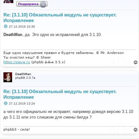
Re: [3.1.10] Обязательный модуль не существует.
Исправление
С
27.12.2016 10:30
о
о
DeathMan
, да. Это одно из исправлений для 3.1.10.
б
щ
е
н
и
Еще одно нарушение правил и будете забанены. © Mr. Anderson
е
Ты очистил кеш? © Sheer
https://siava.ru
(phpbb
2.0.x
3.5.x)
DeathMan
phpBB 2.0.7a
Re: [3.1.10] Обязательный модуль не существует.
Исправление
С
27.12.2016 13:24
о
о
а чего его официально не исправят, например доведя версию 3.1.10
б
до 3.1.11 или это слишком для смены билда ?
щ
е
н
и
phpbb3 - сила!
е