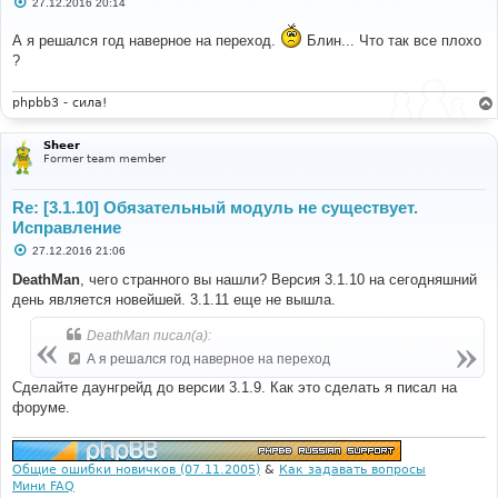
С
27.12.2016 20:14
о
о
А я решался год наверное на переход.
Блин... Что так все плохо
б
щ
?
е
н
и
phpbb3 - сила!
е
Sheer
Former team member
Re: [3.1.10] Обязательный модуль не существует.
Исправление
С
27.12.2016 21:06
о
о
DeathMan
, чего странного вы нашли? Версия 3.1.10 на сегодняшний
б
день является новейшей. 3.1.11 еще не вышла.
щ
е
н
DeathMan писал(а):
и
е
А я решался год наверное на переход
Сделайте даунгрейд до версии 3.1.9. Как это сделать я писал на
форуме.
Общие ошибки новичков (07.11.2005)
&
Как задавать вопросы
Мини FAQ