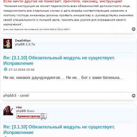
Если ничто другое не помогает, прочтите, наконец, инструкцию!
"Никакая инструкция не может перечислить всех обязанностей должностного лица,
предусмотреть все отдельные случаи и дать вперёд соответствующие указания, а
поэтому господа инженеры должны проявить инициативу и, руководствуясь знаниями
своей специальности и пользой дела, принять все усилия для оправдания своего
назначения".
Циркуляр Морского технического комитета №15 от 29.11.1910 г.
DeathMan
phpBB 2.0.7a
Re: [3.1.10] Обязательный модуль не существует.
Исправление
С
27.12.2016 22:44
о
о
Ни ни, никаких даундэндингов.... Ни ни... Бог с вами батенька...
б
щ
е
н
и
phpbb3 - сила!
е
rxu
phpBB Guru
Re: [3.1.10] Обязательный модуль не существует.
Исправление