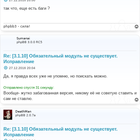
27.12.2016 20:00
о
о
так что, еще есть баги ?
б
щ
е
н
и
phpbb3 - сила!
е
Sumanai
phpBB 3.0.0 RC5
Re: [3.1.10] Обязательный модуль не существует.
Исправление
С
27.12.2016 20:04
о
о
Да, я правда всех уже не упомню, но поискать можно.
б
щ
е
Отправлено спустя 31 секунду:
н
Вообще- жутко забагованная версия, никому её не советую ставить и
и
е
сам не ставлю.
DeathMan
phpBB 2.0.7a
Re: [3.1.10] Обязательный модуль не существует.
Исправление