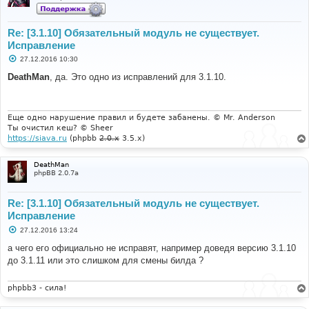
Re: [3.1.10] Обязательный модуль не существует.
Исправление
С
27.12.2016 10:30
о
о
DeathMan
, да. Это одно из исправлений для 3.1.10.
б
щ
е
н
и
Еще одно нарушение правил и будете забанены. © Mr. Anderson
е
Ты очистил кеш? © Sheer
https://siava.ru
(phpbb
2.0.x
3.5.x)
DeathMan
phpBB 2.0.7a
Re: [3.1.10] Обязательный модуль не существует.
Исправление
С
27.12.2016 13:24
о
о
а чего его официально не исправят, например доведя версию 3.1.10
б
до 3.1.11 или это слишком для смены билда ?
щ
е
н
и
phpbb3 - сила!
е