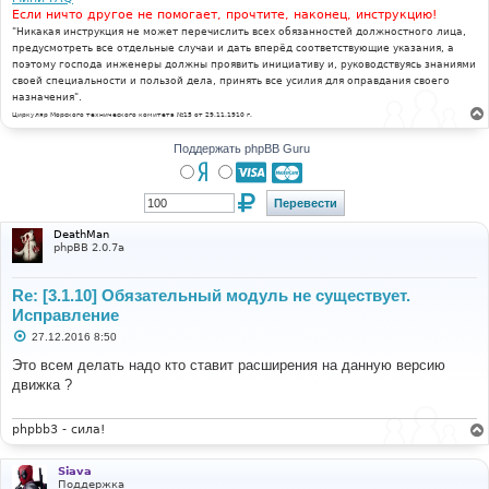
Если ничто другое не помогает, прочтите, наконец, инструкцию!
"Никакая инструкция не может перечислить всех обязанностей должностного лица,
предусмотреть все отдельные случаи и дать вперёд соответствующие указания, а
поэтому господа инженеры должны проявить инициативу и, руководствуясь знаниями
своей специальности и пользой дела, принять все усилия для оправдания своего
назначения".
Циркуляр Морского технического комитета №15 от 29.11.1910 г.
Поддержать phpBB Guru
DeathMan
phpBB 2.0.7a
Re: [3.1.10] Обязательный модуль не существует.
Исправление
С
27.12.2016 8:50
о
о
Это всем делать надо кто ставит расширения на данную версию
б
движка ?
щ
е
н
и
phpbb3 - сила!
е
Siava
Поддержка