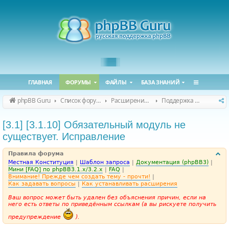
ГЛАВНАЯ
ФОРУМЫ
ФАЙЛЫ
БАЗА ЗНАНИЙ
phpBB Guru
Список форумов
Расширения phpBB
Поддержка расширений для phpBB
[3.1] [3.1.10] Обязательный модуль не
существует. Исправление
Правила форума
Местная Конституция
|
Шаблон запроса
|
Документация (phpBB3)
|
Мини [FAQ] по phpBB3.1.x/3.2.x
|
FAQ
|
Внимание! Прежде чем создать тему - прочти!
|
Как задавать вопросы
|
Как устанавливать расширения
Ваш вопрос может быть удален без объяснения причин, если на
него есть ответы по приведённым ссылкам (а вы рискуете получить
предупреждение
).