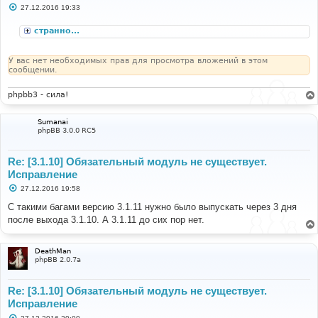
С
27.12.2016 19:33
о
о
странно...
б
щ
е
н
У вас нет необходимых прав для просмотра вложений в этом
и
сообщении.
е
phpbb3 - сила!
Sumanai
phpBB 3.0.0 RC5
Re: [3.1.10] Обязательный модуль не существует.
Исправление
С
27.12.2016 19:58
о
о
С такими багами версию 3.1.11 нужно было выпускать через 3 дня
б
после выхода 3.1.10. А 3.1.11 до сих пор нет.
щ
е
н
и
DeathMan
е
phpBB 2.0.7a
Re: [3.1.10] Обязательный модуль не существует.
Исправление
С