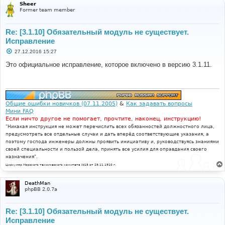
Sheer
Former team member
Re: [3.1.10] Обязательный модуль не существует.
Исправление
С
27.12.2016 15:27
о
о
Это официальное исправление, которое включено в версию 3.1.11.
б
щ
е
н
и
е
Общие ошибки новичков (07.11.2005)
&
Как задавать вопросы
Мини FAQ
Если ничто другое не помогает, прочтите, наконец, инструкцию!
"Никакая инструкция не может перечислить всех обязанностей должностного лица,
предусмотреть все отдельные случаи и дать вперёд соответствующие указания, а
поэтому господа инженеры должны проявить инициативу и, руководствуясь знаниями
своей специальности и пользой дела, принять все усилия для оправдания своего
назначения".
Циркуляр Морского технического комитета №15 от 29.11.1910 г.
DeathMan
phpBB 2.0.7a
Re: [3.1.10] Обязательный модуль не существует.
Исправление