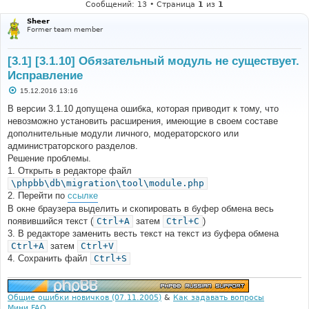
Сообщений: 13 • Страница
1
из
1
Sheer
Former team member
[3.1] [3.1.10] Обязательный модуль не существует.
Исправление
С
15.12.2016 13:16
о
о
В версии 3.1.10 допущена ошибка, которая приводит к тому, что
б
невозможно установить расширения, имеющие в своем составе
щ
е
дополнительные модули личного, модераторского или
н
администраторского разделов.
и
е
Решение проблемы.
1. Открыть в редакторе файл
\phpbb\db\migration\tool\module.php
2. Перейти по
ссылке
В окне браузера выделить и скопировать в буфер обмена весь
появившийся текст (
Ctrl+A
затем
Ctrl+C
)
3. В редакторе заменить весть текст на текст из буфера обмена
Ctrl+A
затем
Ctrl+V
4. Сохранить файл
Ctrl+S
Общие ошибки новичков (07.11.2005)
&
Как задавать вопросы
Мини FAQ