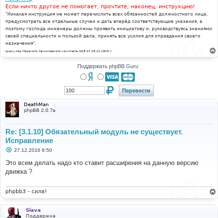
Если ничто другое не помогает, прочтите, наконец, инструкцию!
"Никакая инструкция не может перечислить всех обязанностей должностного лица,
предусмотреть все отдельные случаи и дать вперёд соответствующие указания, а
поэтому господа инженеры должны проявить инициативу и, руководствуясь знаниями
своей специальности и пользой дела, принять все усилия для оправдания своего
назначения".
Циркуляр Морского технического комитета №15 от 29.11.1910 г.
Поддержать phpBB Guru
DeathMan
phpBB 2.0.7a
Re: [3.1.10] Обязательный модуль не существует.
Исправление
С
27.12.2016 8:50
о
о
Это всем делать надо кто ставит расширения на данную версию
б
движка ?
щ
е
н
и
phpbb3 - сила!
е
Siava
Поддержка