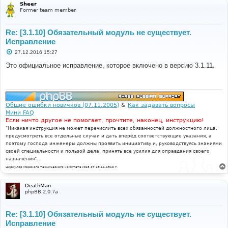
Sheer
Former team member
Re: [3.1.10] Обязательный модуль не существует.
Исправление
С
27.12.2016 15:27
о
о
Это официальное исправление, которое включено в версию 3.1.11.
б
щ
е
н
и
е
Общие ошибки новичков (07.11.2005)
&
Как задавать вопросы
Мини FAQ
Если ничто другое не помогает, прочтите, наконец, инструкцию!
"Никакая инструкция не может перечислить всех обязанностей должностного лица,
предусмотреть все отдельные случаи и дать вперёд соответствующие указания, а
поэтому господа инженеры должны проявить инициативу и, руководствуясь знаниями
своей специальности и пользой дела, принять все усилия для оправдания своего
назначения".
Циркуляр Морского технического комитета №15 от 29.11.1910 г.
DeathMan
phpBB 2.0.7a
Re: [3.1.10] Обязательный модуль не существует.
Исправление