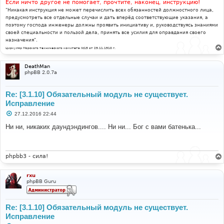
Если ничто другое не помогает, прочтите, наконец, инструкцию!
"Никакая инструкция не может перечислить всех обязанностей должностного лица,
предусмотреть все отдельные случаи и дать вперёд соответствующие указания, а
поэтому господа инженеры должны проявить инициативу и, руководствуясь знаниями
своей специальности и пользой дела, принять все усилия для оправдания своего
назначения".
Циркуляр Морского технического комитета №15 от 29.11.1910 г.
DeathMan
phpBB 2.0.7a
Re: [3.1.10] Обязательный модуль не существует.
Исправление
С
27.12.2016 22:44
о
о
Ни ни, никаких даундэндингов.... Ни ни... Бог с вами батенька...
б
щ
е
н
и
phpbb3 - сила!
е
rxu
phpBB Guru
Re: [3.1.10] Обязательный модуль не существует.
Исправление