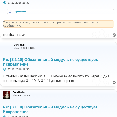
С
27.12.2016 19:33
о
о
странно...
б
щ
е
н
У вас нет необходимых прав для просмотра вложений в этом
и
сообщении.
е
phpbb3 - сила!
Sumanai
phpBB 3.0.0 RC5
Re: [3.1.10] Обязательный модуль не существует.
Исправление
С
27.12.2016 19:58
о
о
С такими багами версию 3.1.11 нужно было выпускать через 3 дня
б
после выхода 3.1.10. А 3.1.11 до сих пор нет.
щ
е
н
и
DeathMan
е
phpBB 2.0.7a
Re: [3.1.10] Обязательный модуль не существует.
Исправление
С