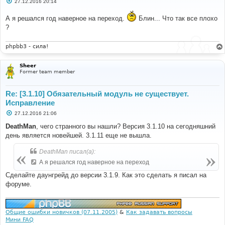
С
27.12.2016 20:14
о
о
А я решался год наверное на переход.
Блин... Что так все плохо
б
щ
?
е
н
и
phpbb3 - сила!
е
Sheer
Former team member
Re: [3.1.10] Обязательный модуль не существует.
Исправление
С
27.12.2016 21:06
о
о
DeathMan
, чего странного вы нашли? Версия 3.1.10 на сегодняшний
б
день является новейшей. 3.1.11 еще не вышла.
щ
е
н
DeathMan писал(а):
и
е
А я решался год наверное на переход
Сделайте даунгрейд до версии 3.1.9. Как это сделать я писал на
форуме.
Общие ошибки новичков (07.11.2005)
&
Как задавать вопросы
Мини FAQ