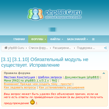
ГЛАВНАЯ
ФОРУМЫ
ФАЙЛЫ
БАЗА ЗНАНИЙ
phpBB Guru
Список форумов
Расширения phpBB
Поддержка расширений для phpBB
[3.1] [3.1.10] Обязательный модуль не
существует. Исправление
Правила форума
Местная Конституция
|
Шаблон запроса
|
Документация (phpBB3)
|
Мини [FAQ] по phpBB3.1.x/3.2.x
|
FAQ
|
Внимание! Прежде чем создать тему - прочти!
|
Как задавать вопросы
|
Как устанавливать расширения
Ваш вопрос может быть удален без объяснения причин, если на
него есть ответы по приведённым ссылкам (а вы рискуете получить
предупреждение
).