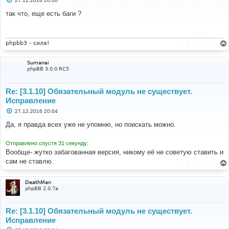
27.12.2016 20:00
о
о
так что, еще есть баги ?
б
щ
е
н
и
phpbb3 - сила!
е
Sumanai
phpBB 3.0.0 RC5
Re: [3.1.10] Обязательный модуль не существует.
Исправление
С
27.12.2016 20:04
о
о
Да, я правда всех уже не упомню, но поискать можно.
б
щ
е
Отправлено спустя 31 секунду:
н
Вообще- жутко забагованная версия, никому её не советую ставить и
и
е
сам не ставлю.
DeathMan
phpBB 2.0.7a
Re: [3.1.10] Обязательный модуль не существует.
Исправление