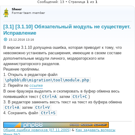
Сообщений: 13 • Страница
1
из
1
Sheer
Former team member
[3.1] [3.1.10] Обязательный модуль не существует.
Исправление
С
15.12.2016 13:16
о
о
В версии 3.1.10 допущена ошибка, которая приводит к тому, что
б
невозможно установить расширения, имеющие в своем составе
щ
е
дополнительные модули личного, модераторского или
н
администраторского разделов.
и
е
Решение проблемы.
1. Открыть в редакторе файл
\phpbb\db\migration\tool\module.php
2. Перейти по
ссылке
В окне браузера выделить и скопировать в буфер обмена весь
появившийся текст (
Ctrl+A
затем
Ctrl+C
)
3. В редакторе заменить весть текст на текст из буфера обмена
Ctrl+A
затем
Ctrl+V
4. Сохранить файл
Ctrl+S
Общие ошибки новичков (07.11.2005)
&
Как задавать вопросы
Мини FAQ