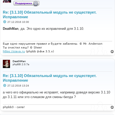
Re: [3.1.10] Обязательный модуль не существует.
Исправление
С
27.12.2016 10:30
о
о
DeathMan
, да. Это одно из исправлений для 3.1.10.
б
щ
е
н
и
Еще одно нарушение правил и будете забанены. © Mr. Anderson
е
Ты очистил кеш? © Sheer
https://siava.ru
(phpbb
2.0.x
3.5.x)
DeathMan
phpBB 2.0.7a
Re: [3.1.10] Обязательный модуль не существует.
Исправление
С
27.12.2016 13:24
о
о
а чего его официально не исправят, например доведя версию 3.1.10
б
до 3.1.11 или это слишком для смены билда ?
щ
е
н
и
phpbb3 - сила!
е