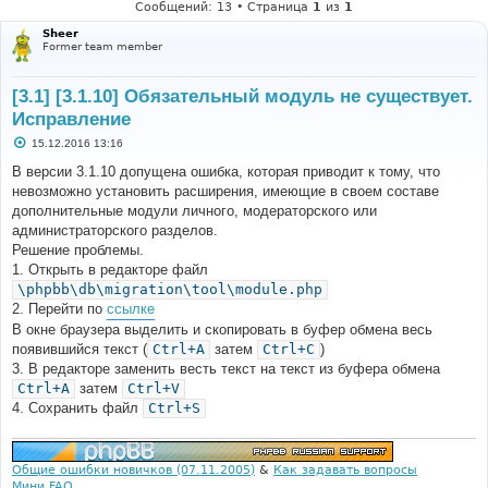
Сообщений: 13 • Страница
1
из
1
Sheer
Former team member
[3.1] [3.1.10] Обязательный модуль не существует.
Исправление
С
15.12.2016 13:16
о
о
В версии 3.1.10 допущена ошибка, которая приводит к тому, что
б
невозможно установить расширения, имеющие в своем составе
щ
е
дополнительные модули личного, модераторского или
н
администраторского разделов.
и
е
Решение проблемы.
1. Открыть в редакторе файл
\phpbb\db\migration\tool\module.php
2. Перейти по
ссылке
В окне браузера выделить и скопировать в буфер обмена весь
появившийся текст (
Ctrl+A
затем
Ctrl+C
)
3. В редакторе заменить весть текст на текст из буфера обмена
Ctrl+A
затем
Ctrl+V
4. Сохранить файл
Ctrl+S
Общие ошибки новичков (07.11.2005)
&
Как задавать вопросы
Мини FAQ