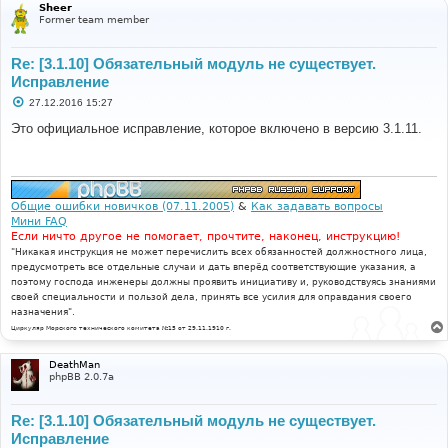
Sheer
Former team member
Re: [3.1.10] Обязательный модуль не существует.
Исправление
С
27.12.2016 15:27
о
о
Это официальное исправление, которое включено в версию 3.1.11.
б
щ
е
н
и
е
Общие ошибки новичков (07.11.2005)
&
Как задавать вопросы
Мини FAQ
Если ничто другое не помогает, прочтите, наконец, инструкцию!
"Никакая инструкция не может перечислить всех обязанностей должностного лица,
предусмотреть все отдельные случаи и дать вперёд соответствующие указания, а
поэтому господа инженеры должны проявить инициативу и, руководствуясь знаниями
своей специальности и пользой дела, принять все усилия для оправдания своего
назначения".
Циркуляр Морского технического комитета №15 от 29.11.1910 г.
DeathMan
phpBB 2.0.7a
Re: [3.1.10] Обязательный модуль не существует.
Исправление