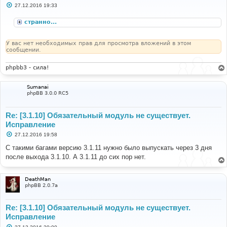
С
27.12.2016 19:33
о
о
странно...
б
щ
е
н
У вас нет необходимых прав для просмотра вложений в этом
и
сообщении.
е
phpbb3 - сила!
Sumanai
phpBB 3.0.0 RC5
Re: [3.1.10] Обязательный модуль не существует.
Исправление
С
27.12.2016 19:58
о
о
С такими багами версию 3.1.11 нужно было выпускать через 3 дня
б
после выхода 3.1.10. А 3.1.11 до сих пор нет.
щ
е
н
и
DeathMan
е
phpBB 2.0.7a
Re: [3.1.10] Обязательный модуль не существует.
Исправление
С