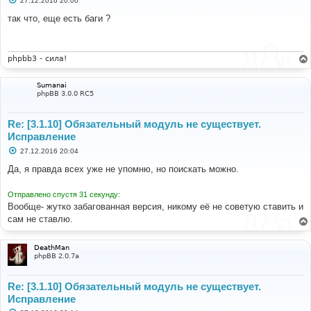
27.12.2016 20:00
о
о
так что, еще есть баги ?
б
щ
е
н
и
phpbb3 - сила!
е
Sumanai
phpBB 3.0.0 RC5
Re: [3.1.10] Обязательный модуль не существует.
Исправление
С
27.12.2016 20:04
о
о
Да, я правда всех уже не упомню, но поискать можно.
б
щ
е
Отправлено спустя 31 секунду:
н
Вообще- жутко забагованная версия, никому её не советую ставить и
и
е
сам не ставлю.
DeathMan
phpBB 2.0.7a
Re: [3.1.10] Обязательный модуль не существует.
Исправление