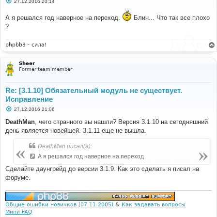
С
27.12.2016 20:14
о
о
А я решался год наверное на переход.
Блин... Что так все плохо
б
щ
?
е
н
и
phpbb3 - сила!
е
Sheer
Former team member
Re: [3.1.10] Обязательный модуль не существует.
Исправление
С
27.12.2016 21:06
о
о
DeathMan
, чего странного вы нашли? Версия 3.1.10 на сегодняшний
б
день является новейшей. 3.1.11 еще не вышла.
щ
е
н
DeathMan писал(а):
и
е
А я решался год наверное на переход
Сделайте даунгрейд до версии 3.1.9. Как это сделать я писал на
форуме.
Общие ошибки новичков (07.11.2005)
&
Как задавать вопросы
Мини FAQ