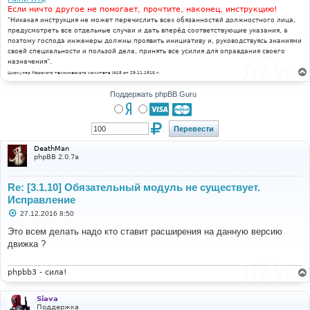
Если ничто другое не помогает, прочтите, наконец, инструкцию!
"Никакая инструкция не может перечислить всех обязанностей должностного лица,
предусмотреть все отдельные случаи и дать вперёд соответствующие указания, а
поэтому господа инженеры должны проявить инициативу и, руководствуясь знаниями
своей специальности и пользой дела, принять все усилия для оправдания своего
назначения".
Циркуляр Морского технического комитета №15 от 29.11.1910 г.
Поддержать phpBB Guru
DeathMan
phpBB 2.0.7a
Re: [3.1.10] Обязательный модуль не существует.
Исправление
С
27.12.2016 8:50
о
о
Это всем делать надо кто ставит расширения на данную версию
б
движка ?
щ
е
н
и
phpbb3 - сила!
е
Siava
Поддержка