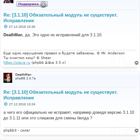
Re: [3.1.10] Обязательный модуль не существует.
Исправление
С
27.12.2016 10:30
о
о
DeathMan
, да. Это одно из исправлений для 3.1.10.
б
щ
е
н
и
Еще одно нарушение правил и будете забанены. © Mr. Anderson
е
Ты очистил кеш? © Sheer
https://siava.ru
(phpbb
2.0.x
3.5.x)
DeathMan
phpBB 2.0.7a
Re: [3.1.10] Обязательный модуль не существует.
Исправление
С
27.12.2016 13:24
о
о
а чего его официально не исправят, например доведя версию 3.1.10
б
до 3.1.11 или это слишком для смены билда ?
щ
е
н
и
phpbb3 - сила!
е