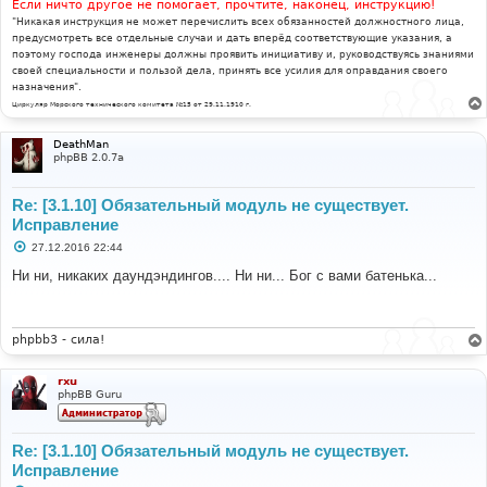
Если ничто другое не помогает, прочтите, наконец, инструкцию!
"Никакая инструкция не может перечислить всех обязанностей должностного лица,
предусмотреть все отдельные случаи и дать вперёд соответствующие указания, а
поэтому господа инженеры должны проявить инициативу и, руководствуясь знаниями
своей специальности и пользой дела, принять все усилия для оправдания своего
назначения".
Циркуляр Морского технического комитета №15 от 29.11.1910 г.
DeathMan
phpBB 2.0.7a
Re: [3.1.10] Обязательный модуль не существует.
Исправление
С
27.12.2016 22:44
о
о
Ни ни, никаких даундэндингов.... Ни ни... Бог с вами батенька...
б
щ
е
н
и
phpbb3 - сила!
е
rxu
phpBB Guru
Re: [3.1.10] Обязательный модуль не существует.
Исправление