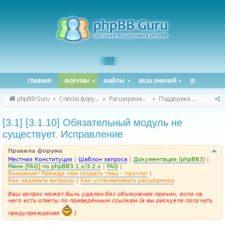
ГЛАВНАЯ
ФОРУМЫ
ФАЙЛЫ
БАЗА ЗНАНИЙ
phpBB Guru
Список форумов
Расширения phpBB
Поддержка расширений для phpBB
[3.1] [3.1.10] Обязательный модуль не
существует. Исправление
Правила форума
Местная Конституция
|
Шаблон запроса
|
Документация (phpBB3)
|
Мини [FAQ] по phpBB3.1.x/3.2.x
|
FAQ
|
Внимание! Прежде чем создать тему - прочти!
|
Как задавать вопросы
|
Как устанавливать расширения
Ваш вопрос может быть удален без объяснения причин, если на
него есть ответы по приведённым ссылкам (а вы рискуете получить
предупреждение
).