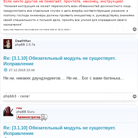
Если ничто другое не помогает, прочтите, наконец, инструкцию!
"Никакая инструкция не может перечислить всех обязанностей должностного лица,
предусмотреть все отдельные случаи и дать вперёд соответствующие указания, а
поэтому господа инженеры должны проявить инициативу и, руководствуясь знаниями
своей специальности и пользой дела, принять все усилия для оправдания своего
назначения".
Циркуляр Морского технического комитета №15 от 29.11.1910 г.
DeathMan
phpBB 2.0.7a
Re: [3.1.10] Обязательный модуль не существует.
Исправление
С
27.12.2016 22:44
о
о
Ни ни, никаких даундэндингов.... Ни ни... Бог с вами батенька...
б
щ
е
н
и
phpbb3 - сила!
е
rxu
phpBB Guru
Re: [3.1.10] Обязательный модуль не существует.
Исправление