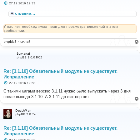
С
27.12.2016 19:33
о
о
странно...
б
щ
е
н
У вас нет необходимых прав для просмотра вложений в этом
и
сообщении.
е
phpbb3 - сила!
Sumanai
phpBB 3.0.0 RC5
Re: [3.1.10] Обязательный модуль не существует.
Исправление
С
27.12.2016 19:58
о
о
С такими багами версию 3.1.11 нужно было выпускать через 3 дня
б
после выхода 3.1.10. А 3.1.11 до сих пор нет.
щ
е
н
и
DeathMan
е
phpBB 2.0.7a
Re: [3.1.10] Обязательный модуль не существует.
Исправление
С