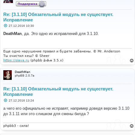
Re: [3.1.10] Обязательный модуль не существует.
Исправление
С
27.12.2016 10:30
о
о
DeathMan
, да. Это одно из исправлений для 3.1.10.
б
щ
е
н
и
Еще одно нарушение правил и будете забанены. © Mr. Anderson
е
Ты очистил кеш? © Sheer
https://siava.ru
(phpbb
2.0.x
3.5.x)
DeathMan
phpBB 2.0.7a
Re: [3.1.10] Обязательный модуль не существует.
Исправление
С
27.12.2016 13:24
о
о
а чего его официально не исправят, например доведя версию 3.1.10
б
до 3.1.11 или это слишком для смены билда ?
щ
е
н
и
phpbb3 - сила!
е