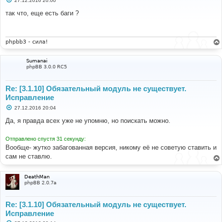
27.12.2016 20:00
о
о
так что, еще есть баги ?
б
щ
е
н
и
phpbb3 - сила!
е
Sumanai
phpBB 3.0.0 RC5
Re: [3.1.10] Обязательный модуль не существует.
Исправление
С
27.12.2016 20:04
о
о
Да, я правда всех уже не упомню, но поискать можно.
б
щ
е
Отправлено спустя 31 секунду:
н
Вообще- жутко забагованная версия, никому её не советую ставить и
и
е
сам не ставлю.
DeathMan
phpBB 2.0.7a
Re: [3.1.10] Обязательный модуль не существует.
Исправление