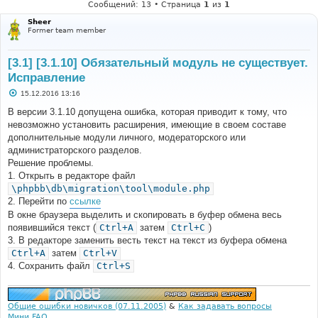
Сообщений: 13 • Страница
1
из
1
Sheer
Former team member
[3.1] [3.1.10] Обязательный модуль не существует.
Исправление
С
15.12.2016 13:16
о
о
В версии 3.1.10 допущена ошибка, которая приводит к тому, что
б
невозможно установить расширения, имеющие в своем составе
щ
е
дополнительные модули личного, модераторского или
н
администраторского разделов.
и
е
Решение проблемы.
1. Открыть в редакторе файл
\phpbb\db\migration\tool\module.php
2. Перейти по
ссылке
В окне браузера выделить и скопировать в буфер обмена весь
появившийся текст (
Ctrl+A
затем
Ctrl+C
)
3. В редакторе заменить весть текст на текст из буфера обмена
Ctrl+A
затем
Ctrl+V
4. Сохранить файл
Ctrl+S
Общие ошибки новичков (07.11.2005)
&
Как задавать вопросы
Мини FAQ