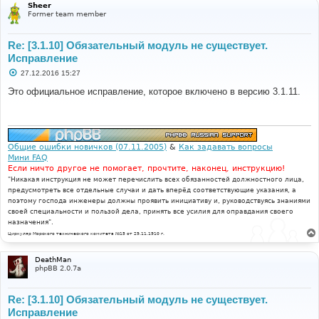
Sheer
Former team member
Re: [3.1.10] Обязательный модуль не существует.
Исправление
С
27.12.2016 15:27
о
о
Это официальное исправление, которое включено в версию 3.1.11.
б
щ
е
н
и
е
Общие ошибки новичков (07.11.2005)
&
Как задавать вопросы
Мини FAQ
Если ничто другое не помогает, прочтите, наконец, инструкцию!
"Никакая инструкция не может перечислить всех обязанностей должностного лица,
предусмотреть все отдельные случаи и дать вперёд соответствующие указания, а
поэтому господа инженеры должны проявить инициативу и, руководствуясь знаниями
своей специальности и пользой дела, принять все усилия для оправдания своего
назначения".
Циркуляр Морского технического комитета №15 от 29.11.1910 г.
DeathMan
phpBB 2.0.7a
Re: [3.1.10] Обязательный модуль не существует.
Исправление