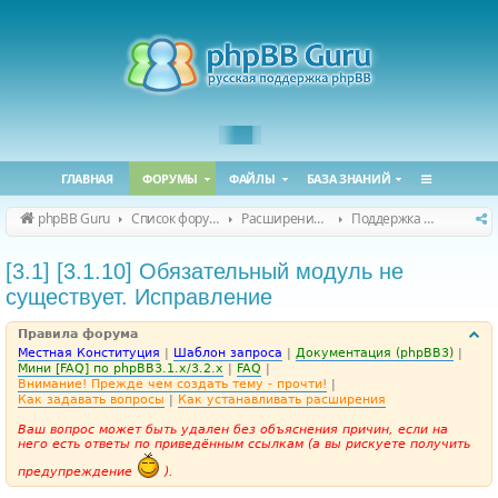
ГЛАВНАЯ
ФОРУМЫ
ФАЙЛЫ
БАЗА ЗНАНИЙ
phpBB Guru
Список форумов
Расширения phpBB
Поддержка расширений для phpBB
[3.1] [3.1.10] Обязательный модуль не
существует. Исправление
Правила форума
Местная Конституция
|
Шаблон запроса
|
Документация (phpBB3)
|
Мини [FAQ] по phpBB3.1.x/3.2.x
|
FAQ
|
Внимание! Прежде чем создать тему - прочти!
|
Как задавать вопросы
|
Как устанавливать расширения
Ваш вопрос может быть удален без объяснения причин, если на
него есть ответы по приведённым ссылкам (а вы рискуете получить
предупреждение
).