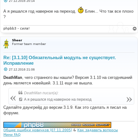
С
27.12.2016 20:14
о
о
А я решался год наверное на переход.
Блин... Что так все плохо
б
щ
?
е
н
и
phpbb3 - сила!
е
Sheer
Former team member
Re: [3.1.10] Обязательный модуль не существует.
Исправление
С
27.12.2016 21:06
о
о
DeathMan
, чего странного вы нашли? Версия 3.1.10 на сегодняшний
б
день является новейшей. 3.1.11 еще не вышла.
щ
е
н
DeathMan писал(а):
и
е
А я решался год наверное на переход
Сделайте даунгрейд до версии 3.1.9. Как это сделать я писал на
форуме.
Общие ошибки новичков (07.11.2005)
&
Как задавать вопросы
Мини FAQ