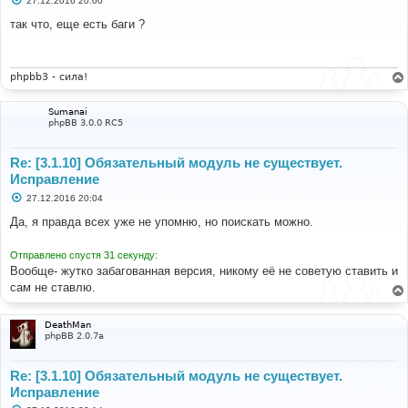
27.12.2016 20:00
о
о
так что, еще есть баги ?
б
щ
е
н
и
phpbb3 - сила!
е
Sumanai
phpBB 3.0.0 RC5
Re: [3.1.10] Обязательный модуль не существует.
Исправление
С
27.12.2016 20:04
о
о
Да, я правда всех уже не упомню, но поискать можно.
б
щ
е
Отправлено спустя 31 секунду:
н
Вообще- жутко забагованная версия, никому её не советую ставить и
и
е
сам не ставлю.
DeathMan
phpBB 2.0.7a
Re: [3.1.10] Обязательный модуль не существует.
Исправление