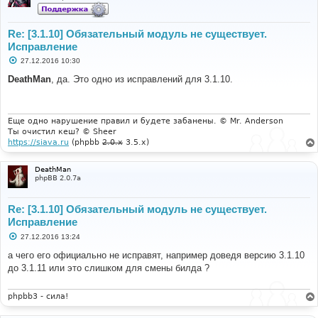
Re: [3.1.10] Обязательный модуль не существует.
Исправление
С
27.12.2016 10:30
о
о
DeathMan
, да. Это одно из исправлений для 3.1.10.
б
щ
е
н
и
Еще одно нарушение правил и будете забанены. © Mr. Anderson
е
Ты очистил кеш? © Sheer
https://siava.ru
(phpbb
2.0.x
3.5.x)
DeathMan
phpBB 2.0.7a
Re: [3.1.10] Обязательный модуль не существует.
Исправление
С
27.12.2016 13:24
о
о
а чего его официально не исправят, например доведя версию 3.1.10
б
до 3.1.11 или это слишком для смены билда ?
щ
е
н
и
phpbb3 - сила!
е