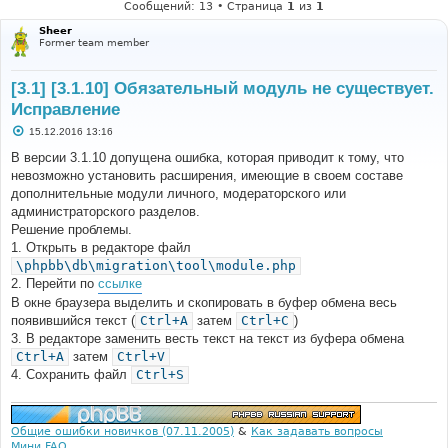
Сообщений: 13 • Страница
1
из
1
Sheer
Former team member
[3.1] [3.1.10] Обязательный модуль не существует.
Исправление
С
15.12.2016 13:16
о
о
В версии 3.1.10 допущена ошибка, которая приводит к тому, что
б
невозможно установить расширения, имеющие в своем составе
щ
е
дополнительные модули личного, модераторского или
н
администраторского разделов.
и
е
Решение проблемы.
1. Открыть в редакторе файл
\phpbb\db\migration\tool\module.php
2. Перейти по
ссылке
В окне браузера выделить и скопировать в буфер обмена весь
появившийся текст (
Ctrl+A
затем
Ctrl+C
)
3. В редакторе заменить весть текст на текст из буфера обмена
Ctrl+A
затем
Ctrl+V
4. Сохранить файл
Ctrl+S
Общие ошибки новичков (07.11.2005)
&
Как задавать вопросы
Мини FAQ