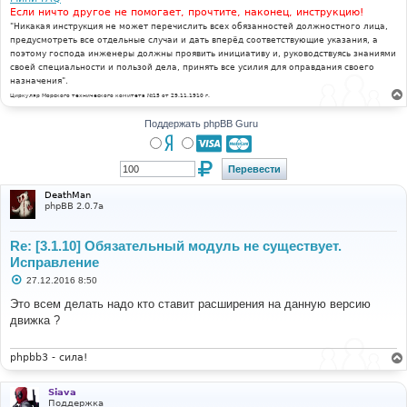
Если ничто другое не помогает, прочтите, наконец, инструкцию!
"Никакая инструкция не может перечислить всех обязанностей должностного лица,
предусмотреть все отдельные случаи и дать вперёд соответствующие указания, а
поэтому господа инженеры должны проявить инициативу и, руководствуясь знаниями
своей специальности и пользой дела, принять все усилия для оправдания своего
назначения".
Циркуляр Морского технического комитета №15 от 29.11.1910 г.
Поддержать phpBB Guru
DeathMan
phpBB 2.0.7a
Re: [3.1.10] Обязательный модуль не существует.
Исправление
С
27.12.2016 8:50
о
о
Это всем делать надо кто ставит расширения на данную версию
б
движка ?
щ
е
н
и
phpbb3 - сила!
е
Siava
Поддержка