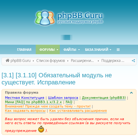
ГЛАВНАЯ
ФОРУМЫ
ФАЙЛЫ
БАЗА ЗНАНИЙ
phpBB Guru
Список форумов
Расширения phpBB
Поддержка расширений для phpBB
[3.1] [3.1.10] Обязательный модуль не
существует. Исправление
Правила форума
Местная Конституция
|
Шаблон запроса
|
Документация (phpBB3)
|
Мини [FAQ] по phpBB3.1.x/3.2.x
|
FAQ
|
Внимание! Прежде чем создать тему - прочти!
|
Как задавать вопросы
|
Как устанавливать расширения
Ваш вопрос может быть удален без объяснения причин, если на
него есть ответы по приведённым ссылкам (а вы рискуете получить
предупреждение
).