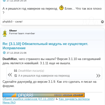
С
27.12.2016 20:14
о
о
А я решался год наверное на переход.
Блин... Что так все плохо
б
щ
?
е
н
и
phpbb3 - сила!
е
Sheer
Former team member
Re: [3.1.10] Обязательный модуль не существует.
Исправление
С
27.12.2016 21:06
о
о
DeathMan
, чего странного вы нашли? Версия 3.1.10 на сегодняшний
б
день является новейшей. 3.1.11 еще не вышла.
щ
е
н
DeathMan писал(а):
и
е
А я решался год наверное на переход
Сделайте даунгрейд до версии 3.1.9. Как это сделать я писал на
форуме.
Общие ошибки новичков (07.11.2005)
&
Как задавать вопросы
Мини FAQ