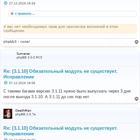
С
27.12.2016 19:33
о
о
странно...
б
щ
е
н
У вас нет необходимых прав для просмотра вложений в этом
и
сообщении.
е
phpbb3 - сила!
Sumanai
phpBB 3.0.0 RC5
Re: [3.1.10] Обязательный модуль не существует.
Исправление
С
27.12.2016 19:58
о
о
С такими багами версию 3.1.11 нужно было выпускать через 3 дня
б
после выхода 3.1.10. А 3.1.11 до сих пор нет.
щ
е
н
и
DeathMan
е
phpBB 2.0.7a
Re: [3.1.10] Обязательный модуль не существует.
Исправление
С