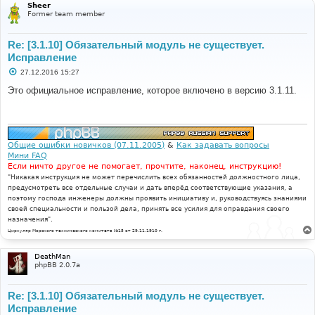
Sheer
Former team member
Re: [3.1.10] Обязательный модуль не существует.
Исправление
С
27.12.2016 15:27
о
о
Это официальное исправление, которое включено в версию 3.1.11.
б
щ
е
н
и
е
Общие ошибки новичков (07.11.2005)
&
Как задавать вопросы
Мини FAQ
Если ничто другое не помогает, прочтите, наконец, инструкцию!
"Никакая инструкция не может перечислить всех обязанностей должностного лица,
предусмотреть все отдельные случаи и дать вперёд соответствующие указания, а
поэтому господа инженеры должны проявить инициативу и, руководствуясь знаниями
своей специальности и пользой дела, принять все усилия для оправдания своего
назначения".
Циркуляр Морского технического комитета №15 от 29.11.1910 г.
DeathMan
phpBB 2.0.7a
Re: [3.1.10] Обязательный модуль не существует.
Исправление