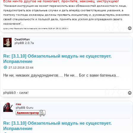
Если ничто другое не помогает, прочтите, наконец, инструкцию!
"Никакая инструкция не может перечислить всех обязанностей должностного лица,
предусмотреть все отдельные случаи и дать вперёд соответствующие указания, а
поэтому господа инженеры должны проявить инициативу и, руководствуясь знаниями
своей специальности и пользой дела, принять все усилия для оправдания своего
назначения".
Циркуляр Морского технического комитета №15 от 29.11.1910 г.
DeathMan
phpBB 2.0.7a
Re: [3.1.10] Обязательный модуль не существует.
Исправление
С
27.12.2016 22:44
о
о
Ни ни, никаких даундэндингов.... Ни ни... Бог с вами батенька...
б
щ
е
н
и
phpbb3 - сила!
е
rxu
phpBB Guru
Re: [3.1.10] Обязательный модуль не существует.
Исправление