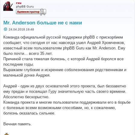
rxu
phpBB Guru
Mr. Anderson больше не с нами
С
24.04.2018 19:48
о
о
Команда официальной русской поддержки phpBB с прискорбием
б
сообщает, что сегодня от нас навсегда ушел Андрей Хромченков,
щ
е
известный всем пользователям phpBB Guru как Mr. Anderson. Ему
н
было почти... всего 35 лет.
и
е
Причиной стала тяжелая болезнь, с которой Андрей боролся все
последние годы.
Выражаем глубокие и искренние соболезнования родственникам и
маленькой дочке Андрея.
Андрей - один из двух основателей этого проекта, был беззаветно
ему предан и посвящал Гуру значительную часть своего времени.
Абсолютно бескорыстно.
Команда проекта и многие пользователи поддерживали его в борьбе
с болезнью всеми возможными способами, но, к сожалению,
болезнь оказалась сильнее.
Вечная память.