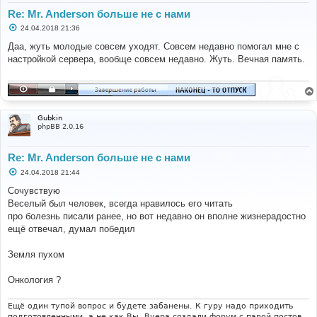
Re: Mr. Anderson больше не с нами
С
24.04.2018 21:36
о
о
Даа, жуть молодые совсем уходят. Совсем недавно помогал мне с
б
настройкой сервера, вообще совсем недавно. Жуть. Вечная память.
щ
е
н
и
е
Gubkin
phpBB 2.0.16
Re: Mr. Anderson больше не с нами
С
24.04.2018 21:44
о
о
Сочувствую
б
Веселый был человек, всегда нравилось его читать
щ
е
про болезнь писали ранее, но вот недавно он вполне жизнерадостно
н
ещё отвечал, думал победил
и
е
Земля пухом
Онкология ?
Ещё один тупой вопрос и будете забанены. К гуру надо приходить
подготовленными, а не как Вы. Вчера создали форум с парой постов,