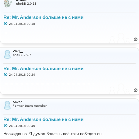
phpBB 2.0.18
Re: Mr. Anderson больше не с нами
С
24.04.2018 20:18
о
о
...
б
щ
е
н
и
Vlad__
е
phpBB 2.0.7
Re: Mr. Anderson больше не с нами
С
24.04.2018 20:24
о
о
.........................................................................
б
щ
е
н
и
Anvar
е
Former team member
Re: Mr. Anderson больше не с нами
С
24.04.2018 20:45
о
о
Неожиданно. Я думал болезнь всё-таки победил он..
б