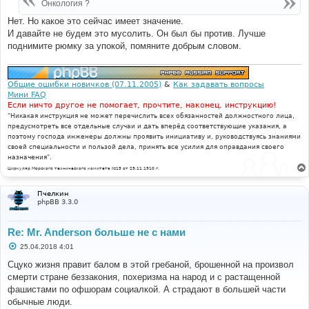
Онкология ?
Нет. Но какое это сейчас имеет значение.
И давайте не будем это мусолить. Он был бы против. Лучше
поднимите рюмку за упокой, помяните добрым словом.
Общие ошибки новичков (07.11.2005)
&
Как задавать вопросы
Мини FAQ
Если ничто другое не помогает, прочтите, наконец, инструкцию!
"Никакая инструкция не может перечислить всех обязанностей должностного лица,
предусмотреть все отдельные случаи и дать вперёд соответствующие указания, а
поэтому господа инженеры должны проявить инициативу и, руководствуясь знаниями
своей специальности и пользой дела, принять все усилия для оправдания своего
назначения".
Циркуляр Морского технического комитета №15 от 29.11.1910 г.
Пчелкин
phpBB 3.3.0
Re: Mr. Anderson больше не с нами
С
25.04.2018 4:01
о
о
Сцуко жизня правит балом в этой гребаной, брошенной на произвол
б
смерти стране беззакония, похеризма на народ и с растащенной
щ
е
фашистами по офшорам социалкой. А страдают в большей части
н
обычные люди.
и