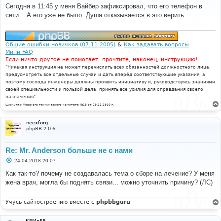
о
Сегодня в 11:45 у меня Вайбер зафиксировал, что его телефон в
б
сети... А его уже не было. Душа отказывается в это верить...
щ
е
н
и
е
Общие ошибки новичков (07.11.2005)
&
Как задавать вопросы
Мини FAQ
Если ничто другое не помогает, прочтите, наконец, инструкцию!
"Никакая инструкция не может перечислить всех обязанностей должностного лица,
предусмотреть все отдельные случаи и дать вперёд соответствующие указания, а
поэтому господа инженеры должны проявить инициативу и, руководствуясь знаниями
своей специальности и пользой дела, принять все усилия для оправдания своего
назначения".
Циркуляр Морского технического комитета №15 от 29.11.1910 г.
neexforg
phpBB 2.0.6
Re: Mr. Anderson больше не с нами
С
24.04.2018 20:07
о
о
Как так-то? почему не создавалась тема о сборе на лечение? У меня
б
жена врач, могла бы поднять связи... можно уточнить причину? (ЛС)
щ
е
н
и
Учусь сайтостроению вместе с
phpbbguru
е
KEMnEP