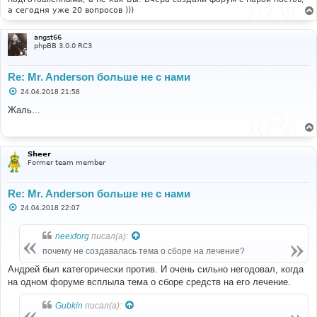
а сегодня уже 20 вопросов )))
angst66
phpBB 3.0.0 RC3
Re: Mr. Anderson больше не с нами
С
24.04.2018 21:58
о
о
Жаль...
б
щ
е
н
и
Sheer
е
Former team member
Re: Mr. Anderson больше не с нами
С
24.04.2018 22:07
о
о
б
neexforg
писал(а):
щ
е
почему не создавалась тема о сборе на лечение?
н
и
Андрей был категорически против. И очень сильно негодовал, когда
е
на одном форуме всплыла тема о сборе средств на его лечение.
Gubkin
писал(а):