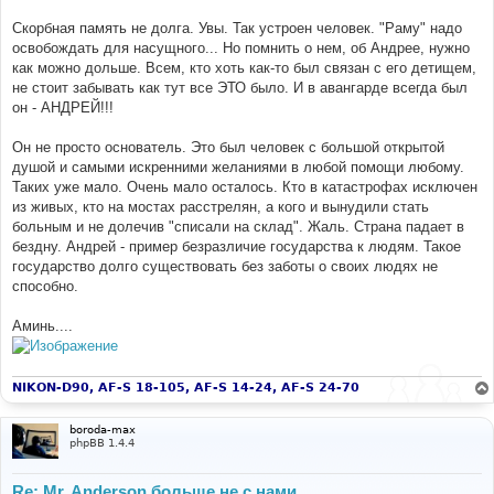
е
Скорбная память не долга. Увы. Так устроен человек. "Раму" надо
освобождать для насущного... Но помнить о нем, об Андрее, нужно
как можно дольше. Всем, кто хоть как-то был связан с его детищем,
не стоит забывать как тут все ЭТО было. И в авангарде всегда был
он - АНДРЕЙ!!!
Он не просто основатель. Это был человек с большой открытой
душой и самыми искренними желаниями в любой помощи любому.
Таких уже мало. Очень мало осталось. Кто в катастрофах исключен
из живых, кто на мостах расстрелян, а кого и вынудили стать
больным и не долечив "списали на склад". Жаль. Страна падает в
бездну. Андрей - пример безразличие государства к людям. Такое
государство долго существовать без заботы о своих людях не
способно.
Аминь....
NIKON-D90, AF-S 18-105, AF-S 14-24, AF-S 24-70
boroda-max
phpBB 1.4.4
Re: Mr. Anderson больше не с нами