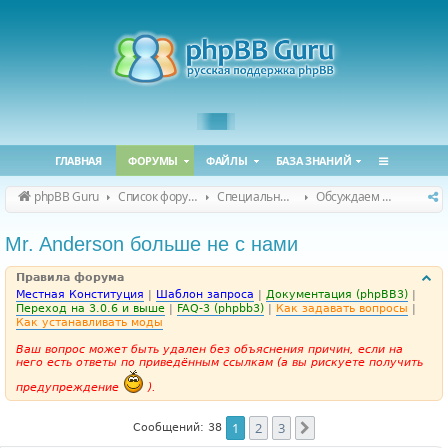
ГЛАВНАЯ
ФОРУМЫ
ФАЙЛЫ
БАЗА ЗНАНИЙ
phpBB Guru
Список форумов
Специальные форумы
Обсуждаем сайт и конференцию
Mr. Anderson больше не с нами
Правила форума
Местная Конституция
|
Шаблон запроса
|
Документация (phpBB3)
|
Переход на 3.0.6 и выше
|
FAQ-3 (phpbb3)
|
Как задавать вопросы
|
Как устанавливать моды
Ваш вопрос может быть удален без объяснения причин, если на
него есть ответы по приведённым ссылкам (а вы рискуете получить
предупреждение
).
1
2
3
След.
Сообщений: 38