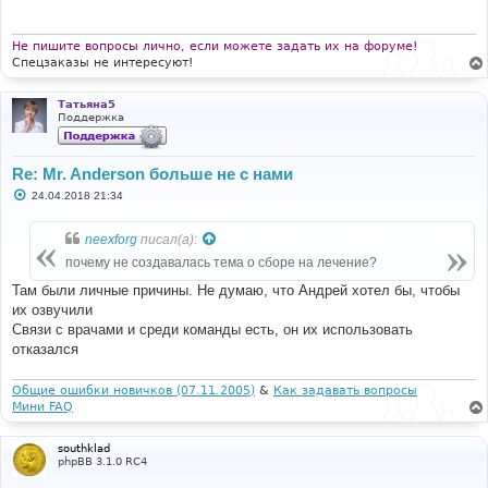
щ
е
н
и
Не пишите вопросы лично, если можете задать их на форуме!
е
Спецзаказы не интересуют!
Татьяна5
Поддержка
Re: Mr. Anderson больше не с нами
С
24.04.2018 21:34
о
о
б
neexforg
писал(а):
щ
е
почему не создавалась тема о сборе на лечение?
н
и
Там были личные причины. Не думаю, что Андрей хотел бы, чтобы
е
их озвучили
Связи с врачами и среди команды есть, он их использовать
отказался
Общие ошибки новичков (07.11.2005)
&
Как задавать вопросы
Мини FAQ
southklad
phpBB 3.1.0 RC4