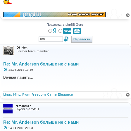
Поддержать phpBB Guru
Di_Mok
Former team member
Re: Mr. Anderson больше не с нами
С
24.04.2018 19:49
о
о
Вечная память...
б
щ
е
н
и
Linux Mint: From Freedom Came Elegance
е
romaamor
phpBB 3.0.7-PL1
Re: Mr. Anderson больше не с нами
С
24.04.2018 20:03
о