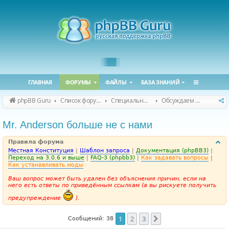
ГЛАВНАЯ
ФОРУМЫ
ФАЙЛЫ
БАЗА ЗНАНИЙ
phpBB Guru
Список форумов
Специальные форумы
Обсуждаем сайт и конференцию
Mr. Anderson больше не с нами
Правила форума
Местная Конституция
|
Шаблон запроса
|
Документация (phpBB3)
|
Переход на 3.0.6 и выше
|
FAQ-3 (phpbb3)
|
Как задавать вопросы
|
Как устанавливать моды
Ваш вопрос может быть удален без объяснения причин, если на
него есть ответы по приведённым ссылкам (а вы рискуете получить
предупреждение
).
1
2
3
След.
Сообщений: 38