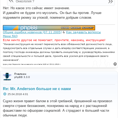
Онкология ?
Нет. Но какое это сейчас имеет значение.
И давайте не будем это мусолить. Он был бы против. Лучше
поднимите рюмку за упокой, помяните добрым словом.
Общие ошибки новичков (07.11.2005)
&
Как задавать вопросы
Мини FAQ
Если ничто другое не помогает, прочтите, наконец, инструкцию!
"Никакая инструкция не может перечислить всех обязанностей должностного лица,
предусмотреть все отдельные случаи и дать вперёд соответствующие указания, а
поэтому господа инженеры должны проявить инициативу и, руководствуясь знаниями
своей специальности и пользой дела, принять все усилия для оправдания своего
назначения".
Циркуляр Морского технического комитета №15 от 29.11.1910 г.
Пчелкин
phpBB 3.3.0
Re: Mr. Anderson больше не с нами
С
25.04.2018 4:01
о
о
Сцуко жизня правит балом в этой гребаной, брошенной на произвол
б
смерти стране беззакония, похеризма на народ и с растащенной
щ
е
фашистами по офшорам социалкой. А страдают в большей части
н
обычные люди.
и