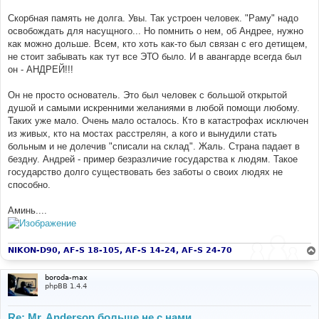
е
Скорбная память не долга. Увы. Так устроен человек. "Раму" надо
освобождать для насущного... Но помнить о нем, об Андрее, нужно
как можно дольше. Всем, кто хоть как-то был связан с его детищем,
не стоит забывать как тут все ЭТО было. И в авангарде всегда был
он - АНДРЕЙ!!!
Он не просто основатель. Это был человек с большой открытой
душой и самыми искренними желаниями в любой помощи любому.
Таких уже мало. Очень мало осталось. Кто в катастрофах исключен
из живых, кто на мостах расстрелян, а кого и вынудили стать
больным и не долечив "списали на склад". Жаль. Страна падает в
бездну. Андрей - пример безразличие государства к людям. Такое
государство долго существовать без заботы о своих людях не
способно.
Аминь....
NIKON-D90, AF-S 18-105, AF-S 14-24, AF-S 24-70
boroda-max
phpBB 1.4.4
Re: Mr. Anderson больше не с нами