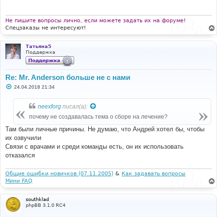
щ
е
н
и
Не пишите вопросы лично, если можете задать их на форуме!
е
Спецзаказы не интересуют!
Татьяна5
Поддержка
Re: Mr. Anderson больше не с нами
С
24.04.2018 21:34
о
о
б
neexforg
писал(а):
щ
е
почему не создавалась тема о сборе на лечение?
н
и
Там были личные причины. Не думаю, что Андрей хотел бы, чтобы
е
их озвучили
Связи с врачами и среди команды есть, он их использовать
отказался
Общие ошибки новичков (07.11.2005)
&
Как задавать вопросы
Мини FAQ
southklad
phpBB 3.1.0 RC4