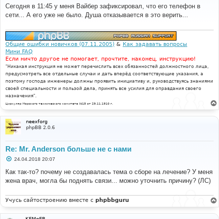
о
Сегодня в 11:45 у меня Вайбер зафиксировал, что его телефон в
б
сети... А его уже не было. Душа отказывается в это верить...
щ
е
н
и
е
Общие ошибки новичков (07.11.2005)
&
Как задавать вопросы
Мини FAQ
Если ничто другое не помогает, прочтите, наконец, инструкцию!
"Никакая инструкция не может перечислить всех обязанностей должностного лица,
предусмотреть все отдельные случаи и дать вперёд соответствующие указания, а
поэтому господа инженеры должны проявить инициативу и, руководствуясь знаниями
своей специальности и пользой дела, принять все усилия для оправдания своего
назначения".
Циркуляр Морского технического комитета №15 от 29.11.1910 г.
neexforg
phpBB 2.0.6
Re: Mr. Anderson больше не с нами
С
24.04.2018 20:07
о
о
Как так-то? почему не создавалась тема о сборе на лечение? У меня
б
жена врач, могла бы поднять связи... можно уточнить причину? (ЛС)
щ
е
н
и
Учусь сайтостроению вместе с
phpbbguru
е
KEMnEP