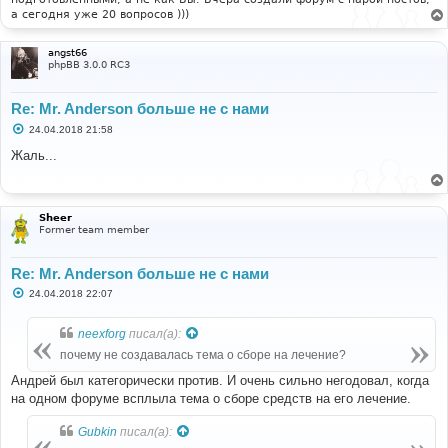
а сегодня уже 20 вопросов )))
angst66
phpBB 3.0.0 RC3
Re: Mr. Anderson больше не с нами
С
24.04.2018 21:58
о
о
Жаль...
б
щ
е
н
и
Sheer
е
Former team member
Re: Mr. Anderson больше не с нами
С
24.04.2018 22:07
о
о
б
neexforg
писал(а):
щ
е
почему не создавалась тема о сборе на лечение?
н
и
Андрей был категорически против. И очень сильно негодовал, когда
е
на одном форуме всплыла тема о сборе средств на его лечение.
Gubkin
писал(а):