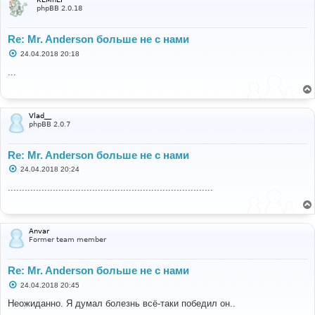
phpBB 2.0.18
Re: Mr. Anderson больше не с нами
С
24.04.2018 20:18
о
о
...
б
щ
е
н
и
Vlad__
е
phpBB 2.0.7
Re: Mr. Anderson больше не с нами
С
24.04.2018 20:24
о
о
.........................................................................
б
щ
е
н
и
Anvar
е
Former team member
Re: Mr. Anderson больше не с нами
С
24.04.2018 20:45
о
о
Неожиданно. Я думал болезнь всё-таки победил он..
б