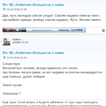
Re: Mr. Anderson больше не с нами
С
24.04.2018 21:36
о
о
Даа, жуть молодые совсем уходят. Совсем недавно помогал мне с
б
настройкой сервера, вообще совсем недавно. Жуть. Вечная память.
щ
е
н
и
е
Gubkin
phpBB 2.0.16
Re: Mr. Anderson больше не с нами
С
24.04.2018 21:44
о
о
Сочувствую
б
Веселый был человек, всегда нравилось его читать
щ
е
про болезнь писали ранее, но вот недавно он вполне жизнерадостно
н
ещё отвечал, думал победил
и
е
Земля пухом
Онкология ?
Ещё один тупой вопрос и будете забанены. К гуру надо приходить
подготовленными, а не как Вы. Вчера создали форум с парой постов,