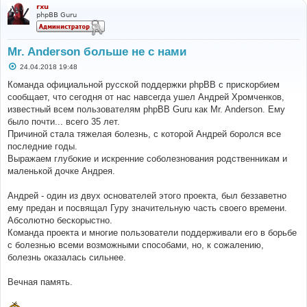
rxu
phpBB Guru
Mr. Anderson больше не с нами
С
24.04.2018 19:48
о
о
Команда официальной русской поддержки phpBB с прискорбием
б
сообщает, что сегодня от нас навсегда ушел Андрей Хромченков,
щ
е
известный всем пользователям phpBB Guru как Mr. Anderson. Ему
н
было почти... всего 35 лет.
и
е
Причиной стала тяжелая болезнь, с которой Андрей боролся все
последние годы.
Выражаем глубокие и искренние соболезнования родственникам и
маленькой дочке Андрея.
Андрей - один из двух основателей этого проекта, был беззаветно
ему предан и посвящал Гуру значительную часть своего времени.
Абсолютно бескорыстно.
Команда проекта и многие пользователи поддерживали его в борьбе
с болезнью всеми возможными способами, но, к сожалению,
болезнь оказалась сильнее.
Вечная память.