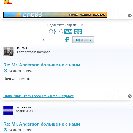
Поддержать phpBB Guru
Di_Mok
Former team member
Re: Mr. Anderson больше не с нами
С
24.04.2018 19:49
о
о
Вечная память...
б
щ
е
н
и
Linux Mint: From Freedom Came Elegance
е
romaamor
phpBB 3.0.7-PL1
Re: Mr. Anderson больше не с нами
С
24.04.2018 20:03
о