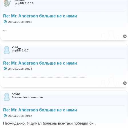
phpBB 2.0.18
Re: Mr. Anderson больше не с нами
С
24.04.2018 20:18
о
о
...
б
щ
е
н
и
Vlad__
е
phpBB 2.0.7
Re: Mr. Anderson больше не с нами
С
24.04.2018 20:24
о
о
.........................................................................
б
щ
е
н
и
Anvar
е
Former team member
Re: Mr. Anderson больше не с нами
С
24.04.2018 20:45
о
о
Неожиданно. Я думал болезнь всё-таки победил он..
б