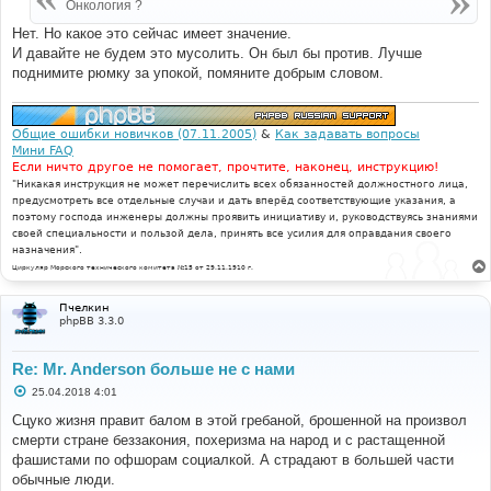
Онкология ?
Нет. Но какое это сейчас имеет значение.
И давайте не будем это мусолить. Он был бы против. Лучше
поднимите рюмку за упокой, помяните добрым словом.
Общие ошибки новичков (07.11.2005)
&
Как задавать вопросы
Мини FAQ
Если ничто другое не помогает, прочтите, наконец, инструкцию!
"Никакая инструкция не может перечислить всех обязанностей должностного лица,
предусмотреть все отдельные случаи и дать вперёд соответствующие указания, а
поэтому господа инженеры должны проявить инициативу и, руководствуясь знаниями
своей специальности и пользой дела, принять все усилия для оправдания своего
назначения".
Циркуляр Морского технического комитета №15 от 29.11.1910 г.
Пчелкин
phpBB 3.3.0
Re: Mr. Anderson больше не с нами
С
25.04.2018 4:01
о
о
Сцуко жизня правит балом в этой гребаной, брошенной на произвол
б
смерти стране беззакония, похеризма на народ и с растащенной
щ
е
фашистами по офшорам социалкой. А страдают в большей части
н
обычные люди.
и