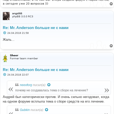
а сегодня уже 20 вопросов )))
angst66
phpBB 3.0.0 RC3
Re: Mr. Anderson больше не с нами
С
24.04.2018 21:58
о
о
Жаль...
б
щ
е
н
и
Sheer
е
Former team member
Re: Mr. Anderson больше не с нами
С
24.04.2018 22:07
о
о
б
neexforg
писал(а):
щ
е
почему не создавалась тема о сборе на лечение?
н
и
Андрей был категорически против. И очень сильно негодовал, когда
е
на одном форуме всплыла тема о сборе средств на его лечение.
Gubkin
писал(а):