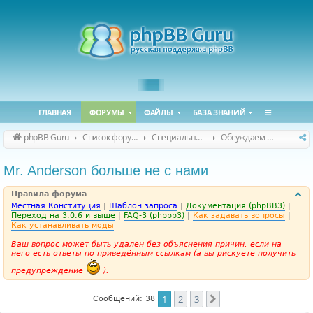
ГЛАВНАЯ
ФОРУМЫ
ФАЙЛЫ
БАЗА ЗНАНИЙ
phpBB Guru
Список форумов
Специальные форумы
Обсуждаем сайт и конференцию
Mr. Anderson больше не с нами
Правила форума
Местная Конституция
|
Шаблон запроса
|
Документация (phpBB3)
|
Переход на 3.0.6 и выше
|
FAQ-3 (phpbb3)
|
Как задавать вопросы
|
Как устанавливать моды
Ваш вопрос может быть удален без объяснения причин, если на
него есть ответы по приведённым ссылкам (а вы рискуете получить
предупреждение
).
1
2
3
След.
Сообщений: 38