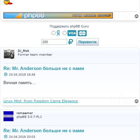
Поддержать phpBB Guru
Di_Mok
Former team member
Re: Mr. Anderson больше не с нами
С
24.04.2018 19:49
о
о
Вечная память...
б
щ
е
н
и
Linux Mint: From Freedom Came Elegance
е
romaamor
phpBB 3.0.7-PL1
Re: Mr. Anderson больше не с нами
С
24.04.2018 20:03
о