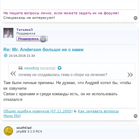
щ
е
н
и
Не пишите вопросы лично, если можете задать их на форуме!
е
Спецзаказы не интересуют!
Татьяна5
Поддержка
Re: Mr. Anderson больше не с нами
С
24.04.2018 21:34
о
о
б
neexforg
писал(а):
щ
е
почему не создавалась тема о сборе на лечение?
н
и
Там были личные причины. Не думаю, что Андрей хотел бы, чтобы
е
их озвучили
Связи с врачами и среди команды есть, он их использовать
отказался
Общие ошибки новичков (07.11.2005)
&
Как задавать вопросы
Мини FAQ
southklad
phpBB 3.1.0 RC4