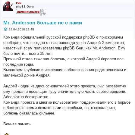
rxu
phpBB Guru
Mr. Anderson больше не с нами
С
24.04.2018 19:48
о
о
Команда официальной русской поддержки phpBB с прискорбием
б
сообщает, что сегодня от нас навсегда ушел Андрей Хромченков,
щ
е
известный всем пользователям phpBB Guru как Mr. Anderson. Ему
н
было почти... всего 35 лет.
и
е
Причиной стала тяжелая болезнь, с которой Андрей боролся все
последние годы.
Выражаем глубокие и искренние соболезнования родственникам и
маленькой дочке Андрея.
Андрей - один из двух основателей этого проекта, был беззаветно
ему предан и посвящал Гуру значительную часть своего времени.
Абсолютно бескорыстно.
Команда проекта и многие пользователи поддерживали его в борьбе
с болезнью всеми возможными способами, но, к сожалению,
болезнь оказалась сильнее.
Вечная память.