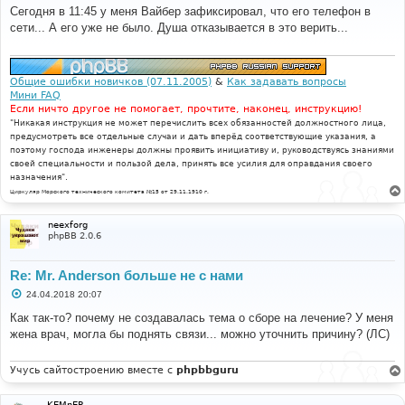
о
Сегодня в 11:45 у меня Вайбер зафиксировал, что его телефон в
б
сети... А его уже не было. Душа отказывается в это верить...
щ
е
н
и
е
Общие ошибки новичков (07.11.2005)
&
Как задавать вопросы
Мини FAQ
Если ничто другое не помогает, прочтите, наконец, инструкцию!
"Никакая инструкция не может перечислить всех обязанностей должностного лица,
предусмотреть все отдельные случаи и дать вперёд соответствующие указания, а
поэтому господа инженеры должны проявить инициативу и, руководствуясь знаниями
своей специальности и пользой дела, принять все усилия для оправдания своего
назначения".
Циркуляр Морского технического комитета №15 от 29.11.1910 г.
neexforg
phpBB 2.0.6
Re: Mr. Anderson больше не с нами
С
24.04.2018 20:07
о
о
Как так-то? почему не создавалась тема о сборе на лечение? У меня
б
жена врач, могла бы поднять связи... можно уточнить причину? (ЛС)
щ
е
н
и
Учусь сайтостроению вместе с
phpbbguru
е
KEMnEP