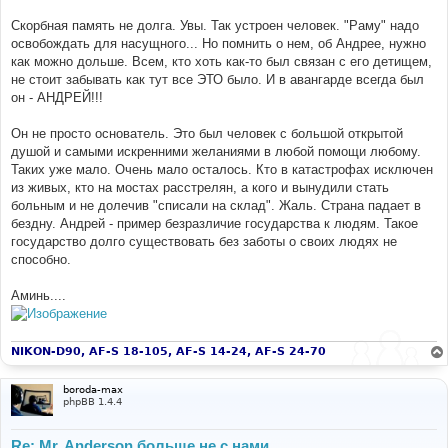
е
Скорбная память не долга. Увы. Так устроен человек. "Раму" надо
освобождать для насущного... Но помнить о нем, об Андрее, нужно
как можно дольше. Всем, кто хоть как-то был связан с его детищем,
не стоит забывать как тут все ЭТО было. И в авангарде всегда был
он - АНДРЕЙ!!!
Он не просто основатель. Это был человек с большой открытой
душой и самыми искренними желаниями в любой помощи любому.
Таких уже мало. Очень мало осталось. Кто в катастрофах исключен
из живых, кто на мостах расстрелян, а кого и вынудили стать
больным и не долечив "списали на склад". Жаль. Страна падает в
бездну. Андрей - пример безразличие государства к людям. Такое
государство долго существовать без заботы о своих людях не
способно.
Аминь....
NIKON-D90, AF-S 18-105, AF-S 14-24, AF-S 24-70
boroda-max
phpBB 1.4.4
Re: Mr. Anderson больше не с нами