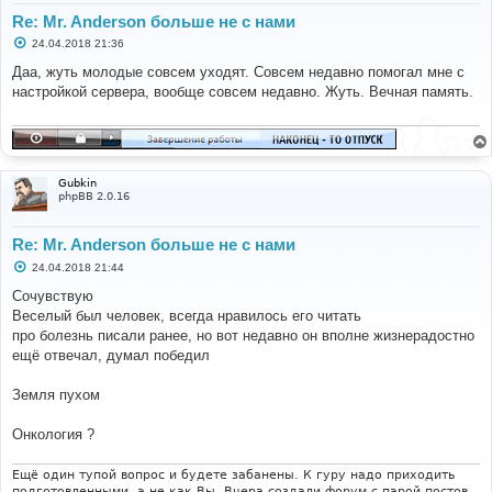
Re: Mr. Anderson больше не с нами
С
24.04.2018 21:36
о
о
Даа, жуть молодые совсем уходят. Совсем недавно помогал мне с
б
настройкой сервера, вообще совсем недавно. Жуть. Вечная память.
щ
е
н
и
е
Gubkin
phpBB 2.0.16
Re: Mr. Anderson больше не с нами
С
24.04.2018 21:44
о
о
Сочувствую
б
Веселый был человек, всегда нравилось его читать
щ
е
про болезнь писали ранее, но вот недавно он вполне жизнерадостно
н
ещё отвечал, думал победил
и
е
Земля пухом
Онкология ?
Ещё один тупой вопрос и будете забанены. К гуру надо приходить
подготовленными, а не как Вы. Вчера создали форум с парой постов,