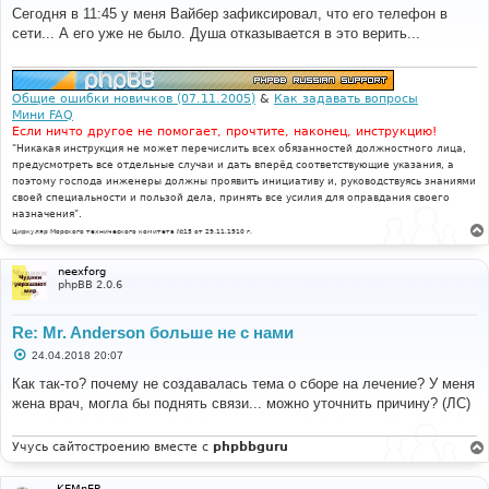
о
Сегодня в 11:45 у меня Вайбер зафиксировал, что его телефон в
б
сети... А его уже не было. Душа отказывается в это верить...
щ
е
н
и
е
Общие ошибки новичков (07.11.2005)
&
Как задавать вопросы
Мини FAQ
Если ничто другое не помогает, прочтите, наконец, инструкцию!
"Никакая инструкция не может перечислить всех обязанностей должностного лица,
предусмотреть все отдельные случаи и дать вперёд соответствующие указания, а
поэтому господа инженеры должны проявить инициативу и, руководствуясь знаниями
своей специальности и пользой дела, принять все усилия для оправдания своего
назначения".
Циркуляр Морского технического комитета №15 от 29.11.1910 г.
neexforg
phpBB 2.0.6
Re: Mr. Anderson больше не с нами
С
24.04.2018 20:07
о
о
Как так-то? почему не создавалась тема о сборе на лечение? У меня
б
жена врач, могла бы поднять связи... можно уточнить причину? (ЛС)
щ
е
н
и
Учусь сайтостроению вместе с
phpbbguru
е
KEMnEP