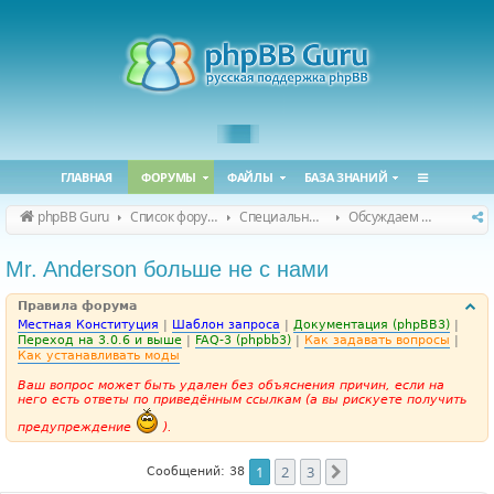
ГЛАВНАЯ
ФОРУМЫ
ФАЙЛЫ
БАЗА ЗНАНИЙ
phpBB Guru
Список форумов
Специальные форумы
Обсуждаем сайт и конференцию
Mr. Anderson больше не с нами
Правила форума
Местная Конституция
|
Шаблон запроса
|
Документация (phpBB3)
|
Переход на 3.0.6 и выше
|
FAQ-3 (phpbb3)
|
Как задавать вопросы
|
Как устанавливать моды
Ваш вопрос может быть удален без объяснения причин, если на
него есть ответы по приведённым ссылкам (а вы рискуете получить
предупреждение
).
1
2
3
След.
Сообщений: 38