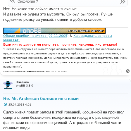
Онкология ?
Нет. Но какое это сейчас имеет значение.
И давайте не будем это мусолить. Он был бы против. Лучше
поднимите рюмку за упокой, помяните добрым словом.
Общие ошибки новичков (07.11.2005)
&
Как задавать вопросы
Мини FAQ
Если ничто другое не помогает, прочтите, наконец, инструкцию!
"Никакая инструкция не может перечислить всех обязанностей должностного лица,
предусмотреть все отдельные случаи и дать вперёд соответствующие указания, а
поэтому господа инженеры должны проявить инициативу и, руководствуясь знаниями
своей специальности и пользой дела, принять все усилия для оправдания своего
назначения".
Циркуляр Морского технического комитета №15 от 29.11.1910 г.
Пчелкин
phpBB 3.3.0
Re: Mr. Anderson больше не с нами
С
25.04.2018 4:01
о
о
Сцуко жизня правит балом в этой гребаной, брошенной на произвол
б
смерти стране беззакония, похеризма на народ и с растащенной
щ
е
фашистами по офшорам социалкой. А страдают в большей части
н
обычные люди.
и