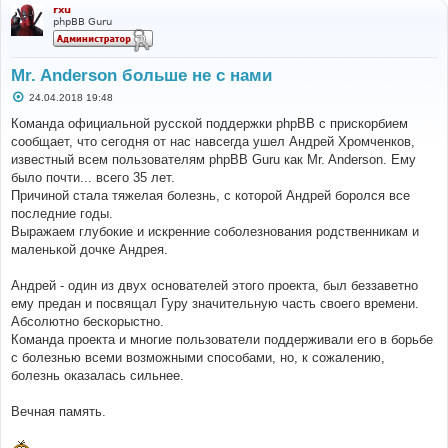
rxu
phpBB Guru
Mr. Anderson больше не с нами
С
24.04.2018 19:48
о
о
Команда официальной русской поддержки phpBB с прискорбием
б
сообщает, что сегодня от нас навсегда ушел Андрей Хромченков,
щ
е
известный всем пользователям phpBB Guru как Mr. Anderson. Ему
н
было почти... всего 35 лет.
и
е
Причиной стала тяжелая болезнь, с которой Андрей боролся все
последние годы.
Выражаем глубокие и искренние соболезнования родственникам и
маленькой дочке Андрея.
Андрей - один из двух основателей этого проекта, был беззаветно
ему предан и посвящал Гуру значительную часть своего времени.
Абсолютно бескорыстно.
Команда проекта и многие пользователи поддерживали его в борьбе
с болезнью всеми возможными способами, но, к сожалению,
болезнь оказалась сильнее.
Вечная память.