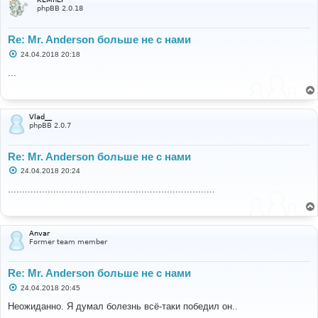
phpBB 2.0.18
Re: Mr. Anderson больше не с нами
С
24.04.2018 20:18
о
о
...
б
щ
е
н
и
Vlad__
е
phpBB 2.0.7
Re: Mr. Anderson больше не с нами
С
24.04.2018 20:24
о
о
.........................................................................
б
щ
е
н
и
Anvar
е
Former team member
Re: Mr. Anderson больше не с нами
С
24.04.2018 20:45
о
о
Неожиданно. Я думал болезнь всё-таки победил он..
б