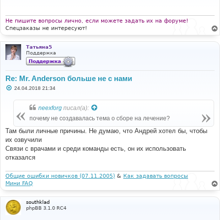
щ
е
н
и
Не пишите вопросы лично, если можете задать их на форуме!
е
Спецзаказы не интересуют!
Татьяна5
Поддержка
Re: Mr. Anderson больше не с нами
С
24.04.2018 21:34
о
о
б
neexforg
писал(а):
щ
е
почему не создавалась тема о сборе на лечение?
н
и
Там были личные причины. Не думаю, что Андрей хотел бы, чтобы
е
их озвучили
Связи с врачами и среди команды есть, он их использовать
отказался
Общие ошибки новичков (07.11.2005)
&
Как задавать вопросы
Мини FAQ
southklad
phpBB 3.1.0 RC4