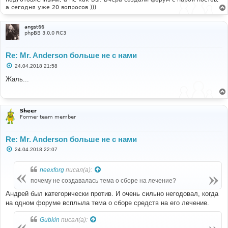
а сегодня уже 20 вопросов )))
angst66
phpBB 3.0.0 RC3
Re: Mr. Anderson больше не с нами
С
24.04.2018 21:58
о
о
Жаль...
б
щ
е
н
и
Sheer
е
Former team member
Re: Mr. Anderson больше не с нами
С
24.04.2018 22:07
о
о
б
neexforg
писал(а):
щ
е
почему не создавалась тема о сборе на лечение?
н
и
Андрей был категорически против. И очень сильно негодовал, когда
е
на одном форуме всплыла тема о сборе средств на его лечение.
Gubkin
писал(а):