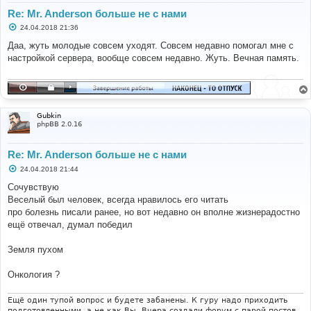
Re: Mr. Anderson больше не с нами
С
24.04.2018 21:36
о
о
Даа, жуть молодые совсем уходят. Совсем недавно помогал мне с
б
настройкой сервера, вообще совсем недавно. Жуть. Вечная память.
щ
е
н
и
е
Gubkin
phpBB 2.0.16
Re: Mr. Anderson больше не с нами
С
24.04.2018 21:44
о
о
Сочувствую
б
Веселый был человек, всегда нравилось его читать
щ
е
про болезнь писали ранее, но вот недавно он вполне жизнерадостно
н
ещё отвечал, думал победил
и
е
Земля пухом
Онкология ?
Ещё один тупой вопрос и будете забанены. К гуру надо приходить
подготовленными, а не как Вы. Вчера создали форум с парой постов,