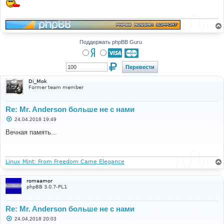
Поддержать phpBB Guru
Di_Mok
Former team member
Re: Mr. Anderson больше не с нами
С
24.04.2018 19:49
о
о
Вечная память...
б
щ
е
н
и
Linux Mint: From Freedom Came Elegance
е
romaamor
phpBB 3.0.7-PL1
Re: Mr. Anderson больше не с нами
С
24.04.2018 20:03
о