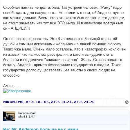
е
Скорбная память не долга. Увы. Так устроен человек. "Раму" надо
освобождать для насущного... Но помнить о нем, об Андрее, нужно
как можно дольше. Всем, кто хоть как-то был связан с его детищем,
не стоит забывать как тут все ЭТО было. И в авангарде всегда был
он - АНДРЕЙ!!!
Он не просто основатель. Это был человек с большой открытой
душой и самыми искренними желаниями в любой помощи любому.
Таких уже мало. Очень мало осталось. Кто в катастрофах исключен
из живых, кто на мостах расстрелян, а кого и вынудили стать
больным и не долечив "списали на склад". Жаль. Страна падает в
бездну. Андрей - пример безразличие государства к людям. Такое
государство долго существовать без заботы о своих людях не
способно.
Аминь....
NIKON-D90, AF-S 18-105, AF-S 14-24, AF-S 24-70
boroda-max
phpBB 1.4.4
Re: Mr. Anderson больше не с нами