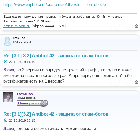
е
https://www.phpbb.com/customise/db/exte ... ion_check/
Еще одно нарушение правил и будете забанены. © Mr. Anderson
Ты очистил кеш? © Sheer
https://siava.ru
(phpbb
2.0.x
3.5.x)
TrekRed
phpBB 2.0.5
Re: [3.1][3.2] Antibot 42 - защита от спам-ботов
С
23.10.2019 14:19
о
о
Siava
, во 2 версии не определяет русский шрифт, т.е. одно и тоже
б
имя можно ввести несколько раз. А про первую не слышал. У тебя
щ
е
русификатор есть на 1 версию?
н
и
е
Татьяна5
Поддержка
Re: [3.1][3.2] Antibot 42 - защита от спам-ботов
С
23.10.2019 22:15
о
о
Siava
, сделали совместимость. Архив перезалит
б
щ
е