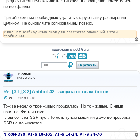
Предпочтительней скачивать с гитхаба, в сообщение поместились
не все файлы
При обновлении необходимо удалить старую папку расширения
целиком. Не обновляйте копированием поверх.
У вас нет необходимых прав для просмотра вложений в этом
сообщении.
Поддержать phpBB Guru
Пчелкин
phpBB 3.3.0
Re: [3.1][3.2] Antibot 42 - защита от спам-ботов
С
26.09.2019 13:18
о
о
Тож за неделю трое живых пробрались. Но то - живые. С ними
б
понятно. Фить и нема.
щ
е
Главное - лог SSR пуст. То есть тупые машинки даже до проверки
н
SSR не добираются.
и
е
NIKON-D90, AF-S 18-105, AF-S 14-24, AF-S 24-70