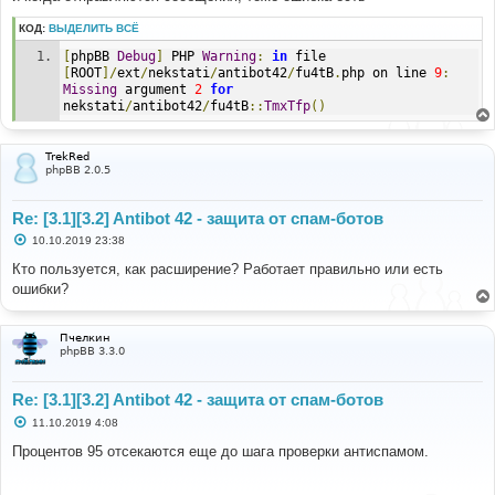
КОД:
ВЫДЕЛИТЬ ВСЁ
[
phpBB 
Debug
]
 PHP 
Warning
:
in
 file 
[
ROOT
]/
ext
/
nekstati
/
antibot42
/
fu4tB
.
php on line 
9
:
Missing
 argument 
2
for
nekstati
/
antibot42
/
fu4tB
::
TmxTfp
()
TrekRed
phpBB 2.0.5
Re: [3.1][3.2] Antibot 42 - защита от спам-ботов
С
10.10.2019 23:38
о
о
Кто пользуется, как расширение? Работает правильно или есть
б
ошибки?
щ
е
н
и
Пчелкин
е
phpBB 3.3.0
Re: [3.1][3.2] Antibot 42 - защита от спам-ботов
С
11.10.2019 4:08
о
о
Процентов 95 отсекаются еще до шага проверки антиспамом.
б
щ
е