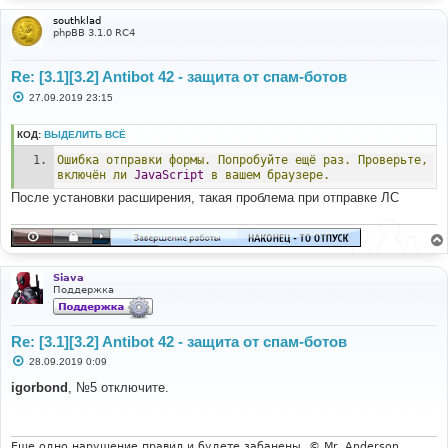
southklad
phpBB 3.1.0 RC4
Re: [3.1][3.2] Antibot 42 - защита от спам-ботов
С
27.09.2019 23:15
о
о
б
КОД:
ВЫДЕЛИТЬ ВСЁ
щ
е
Ошибка
отправки
формы.
Попробуйте
ещё
раз.
Проверьте,
н
включён
ли
JavaScript
в
вашем
браузере.
и
е
После установки расширения, такая проблема при отправке ЛС
Siava
Поддержка
Re: [3.1][3.2] Antibot 42 - защита от спам-ботов
С
28.09.2019 0:09
о
о
igorbond
, №5 отключите.
б
щ
е
н
и
Еще одно нарушение правил и будете забанены. © Mr. Anderson