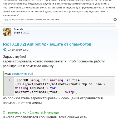
предусмотреть все отдельные случаи и дать вперёд соответствующие указания, а
поэтому господа инженеры должны проявить инициативу и, руководствуясь знаниями
своей специальности и пользой дела, принять все усилия для оправдания своего
назначения".
Циркуляр Морского технического комитета №15 от 29.11.1910 г.
Slava9
phpBB 2.0.2
Re: [3.1][3.2] Antibot 42 - защита от спам-ботов
С
03.10.2019 22:07
о
о
Здравствуйте!
б
зарегистрировала нового пользователя, чтоб проверить работу
щ
е
расширения и заметила ошибку
н
и
КОД:
ВЫДЕЛИТЬ ВСЁ
е
[
phpBB 
Debug
]
 PHP 
Warning
:
in
 file 
[
ROOT
]/
ext
/
nekstati
/
antibot42
/
fu4tB
.
php on line 
9
:
Missing
 argument 
2
for
nekstati
/
antibot42
/
fu4tB
::
TmxTfp
()
но пользователь зарегистрирован и сообщения отправляются
нормально от его имени.
Отправлено спустя 2 минуты 24 секунды:
и когда отправляются сообщения, тоже ошибка есть