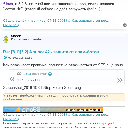
о
Siava
, в 3.2.8 гостевой постинг защищён слабо, если отключён
б
"метод №5" (который сейчас не даёт загружать файлы)
щ
е
н
и
Общие ошибки новичков (07.11.2005)
&
Как задавать вопросы
е
Мини FAQ
Sheer
Former team member
Re: [3.1][3.2] Antibot 42 - защита от спам-ботов
С
01.10.2019 12:39
о
о
Как показывает практика, полностью отказываться от SFS еще рано
б
щ
Siava
писал(а):
е
н
217.112.221.86
и
е
Screenshot_2019-10-01 Stop Forum Spam.png
У вас нет необходимых прав для просмотра вложений в этом
сообщении.
Общие ошибки новичков (07.11.2005)
&
Как задавать вопросы
Мини FAQ
Если ничто другое не помогает, прочтите, наконец, инструкцию!
"Никакая инструкция не может перечислить всех обязанностей должностного лица,