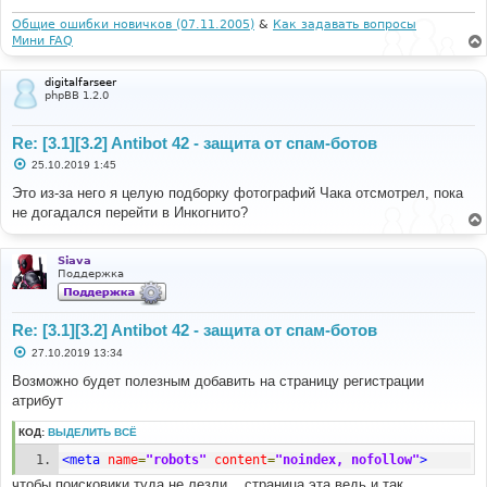
н
и
Общие ошибки новичков (07.11.2005)
&
Как задавать вопросы
е
Мини FAQ
digitalfarseer
phpBB 1.2.0
Re: [3.1][3.2] Antibot 42 - защита от спам-ботов
С
25.10.2019 1:45
о
о
Это из-за него я целую подборку фотографий Чака отсмотрел, пока
б
не догадался перейти в Инкогнито?
щ
е
н
и
Siava
е
Поддержка
Re: [3.1][3.2] Antibot 42 - защита от спам-ботов
С
27.10.2019 13:34
о
о
Возможно будет полезным добавить на страницу регистрации
б
атрибут
щ
е
н
КОД:
ВЫДЕЛИТЬ ВСЁ
и
е
<meta
name
=
"robots"
content
=
"noindex, nofollow"
>
чтобы поисковики туда не лезли... страница эта ведь и так