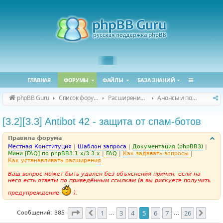
ГЛАВНАЯ
ФОРУМЫ
ФАЙЛЫ
БАЗА ЗНАНИЙ
phpBB Guru
Список форумов
Расширения phpBB
Анонсы и поддержка расширений для phpBB
[3.2][3.3] Antibot 42 - защита от спам-ботов
Правила форума
Местная Конституция
|
Шаблон запроса
|
Документация (phpBB3)
|
Мини [FAQ] по phpBB3.1.x/3.3.x
|
FAQ
|
Как задавать вопросы
|
Как устанавливать расширения
Ваш вопрос может быть удален без объяснения причин, если на
него есть ответы по приведённым ссылкам (а вы рискуете получить
предупреждение
).
Страница
5
из
26
1
3
4
5
6
7
26
Пред.
След
Сообщений: 385
…
…