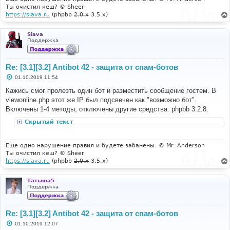
е
Ты очистил кеш? © Sheer
https://siava.ru
(phpbb
2.0.x
3.5.x)
Siava
Поддержка
Re: [3.1][3.2] Antibot 42 - защита от спам-ботов
С
01.10.2019 11:54
о
о
Кажись смог пролезть один бот и разместить сообщение гостем. В
б
viewonline.php этот же IP был подсвечен как "возможно бот".
щ
е
Включены 1-4 методы, отключены другие средства. phpbb 3.2.8.
н
и
Скрытый текст
е
Еще одно нарушение правил и будете забанены. © Mr. Anderson
Ты очистил кеш? © Sheer
https://siava.ru
(phpbb
2.0.x
3.5.x)
Татьяна5
Поддержка
Re: [3.1][3.2] Antibot 42 - защита от спам-ботов
С
01.10.2019 12:07
о