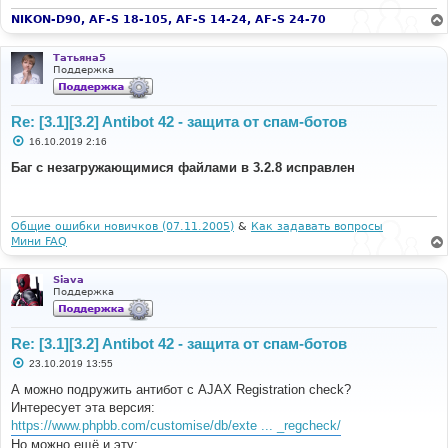
н
и
NIKON-D90, AF-S 18-105, AF-S 14-24, AF-S 24-70
е
Татьяна5
Поддержка
Re: [3.1][3.2] Antibot 42 - защита от спам-ботов
С
16.10.2019 2:16
о
о
Баг с незагружающимися файлами в 3.2.8 исправлен
б
щ
е
н
и
Общие ошибки новичков (07.11.2005)
&
Как задавать вопросы
е
Мини FAQ
Siava
Поддержка
Re: [3.1][3.2] Antibot 42 - защита от спам-ботов
С
23.10.2019 13:55
о
о
А можно подружить антибот с AJAX Registration check?
б
Интересует эта версия:
щ
е
https://www.phpbb.com/customise/db/exte ... _regcheck/
н
Но можно ещё и эту:
и