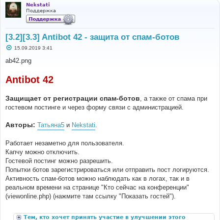
Nekstati
Поддержка
[3.2][3.3] Antibot 42 - защита от спам-ботов
С
15.09.2019 3:41
о
о
ab42.png
б
щ
е
Antibot 42
н
и
е
Защищает от регистрации спам-ботов
, а также от спама при
гостевом постинге и через форму связи с администрацией.
Авторы:
Татьяна5
и
Nekstati
.
Работает незаметно для пользователя.
Капчу можно отключить.
Гостевой постинг можно разрешить.
Попытки ботов зарегистрироваться или отправить пост логируются.
Активность спам-ботов можно наблюдать как в логах, так и в
реальном времени на странице "Кто сейчас на конференции"
(viewonline.php) (нажмите там ссылку "Показать гостей").
Тем, кто хочет принять участие в улучшении этого