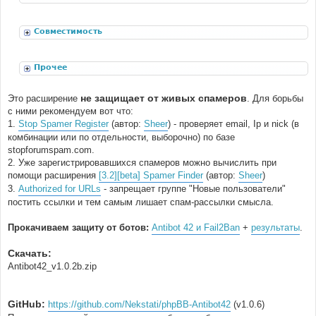
расширения
Совместимость
Прочее
не защищает от живых спамеров
Это расширение
. Для борьбы
с ними рекомендуем вот что:
1.
Stop Spamer Register
(автор:
Sheer
) - проверяет email, Ip и nick (в
комбинации или по отдельности, выборочно) по базе
stopforumspam.com.
2. Уже зарегистрировавшихся спамеров можно вычислить при
помощи расширения
[3.2][beta] Spamer Finder
(автор:
Sheer
)
3.
Authorized for URLs
- запрещает группе "Новые пользователи"
постить ссылки и тем самым лишает спам-рассылки смысла.
Прокачиваем защиту от ботов:
Antibot 42 и Fail2Ban
+
результаты
.
Скачать:
Antibot42_v1.0.2b.zip
GitHub:
https://github.com/Nekstati/phpBB-Antibot42
(v1.0.6)