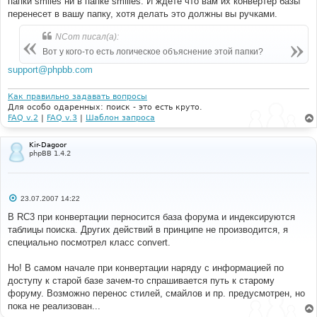
папки smiles ни в папке smilies. И ждете что вам их конвертер базы
перенесет в вашу папку, хотя делать это должны вы ручками.
NCom писал(а):
Вот у кого-то есть логическое объяснение этой папки?
support@phpbb.com
Как правильно задавать вопросы
Для особо одаренных: поиск - это есть круто.
FAQ v.2
|
FAQ v.3
|
Шаблон запроса
Kir-Dagoor
phpBB 1.4.2
С
23.07.2007 14:22
о
о
В RC3 при конвертации перносится база форума и индексируются
б
таблицы поиска. Других действий в принципе не производится, я
щ
е
специально посмотрел класс convert.
н
и
е
Но! В самом начале при конвертации наряду с информацией по
доступу к старой базе зачем-то спрашивается путь к старому
форуму. Возможно перенос стилей, смайлов и пр. предусмотрен, но
пока не реализован...