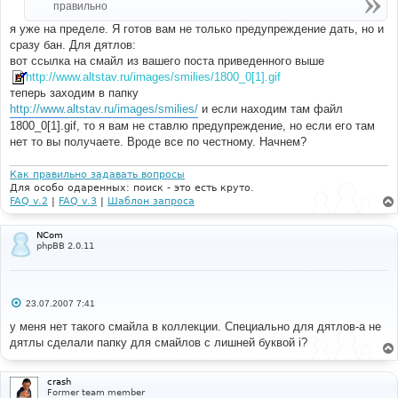
правильно
и
е
я уже на пределе. Я готов вам не только предупреждение дать, но и
сразу бан. Для дятлов:
вот ссылка на смайл из вашего поста приведенного выше
http://www.altstav.ru/images/smilies/1800_0[1].gif
теперь заходим в папку
http://www.altstav.ru/images/smilies/
и если находим там файл
1800_0[1].gif, то я вам не ставлю предупреждение, но если его там
нет то вы получаете. Вроде все по честному. Начнем?
Как правильно задавать вопросы
Для особо одаренных: поиск - это есть круто.
FAQ v.2
|
FAQ v.3
|
Шаблон запроса
NCom
phpBB 2.0.11
С
23.07.2007 7:41
о
о
у меня нет такого смайла в коллекции. Специально для дятлов-а не
б
дятлы сделали папку для смайлов с лишней буквой i?
щ
е
н
и
crash
е
Former team member