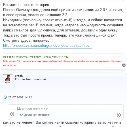
и
Возможно, просто история.
е
Проект Олимпус рождался ещё при активном развитии 2.0.* и носил,
в свое время, условное название 2.2
Исходники (поскольку проект открытый) и тогда, и сейчас находятся
на sourceforge.net. В момент, когда назрела необходимость создания
папки смайлов для Олимпуса, для отличия, добавили одну букву.
Тогда это был просто проект, теперь, это уже сложившийся факт.
Смотреть здесь, например
http://phpbb.cvs.sourceforge.net/phpbb/ ... /?pathrev=
Не все то WINDOWS, что висит... phpBB только учусь.
ICQ, email, ЛС - только для
личных
сообщений. Вопросы по phpbb только на форумах. По найму
не работаю.
crash
Former team member
С
23.07.2007 14:12
о
о
б
NCom писал(а):
щ
е
Это дело не меняет
н
и
как это не меняет. Вы хотите найти смайлы которвы у выас нет ни в
е