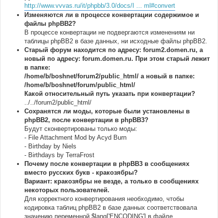
http://www.vvvas.ru/it/phpbb/3.0/docs/I ... ml#convert
Изменяются ли в процессе конвертации содержимое и
файлы phpBB2?
В процессе конвертации не подвергаются изменениям ни
таблицы phpBB2 в базе данных, ни исходные файлы phpBB2.
Старый форум находится по адресу: forum2.domen.ru, а
новый по адресу: forum.domen.ru. При этом старый лежит
в папке:
/home/b/boshnet/forum2/public_html/ а новый в папке:
/home/b/boshnet/forum/public_html/
Какой относительный путь указать при конвертации?
../../forum2/public_html/
Сохранятся ли моды, которые были установлены в
phpBB2, после конвертации в phpBB3?
Будут сконвертированы только моды:
- File Attachment Mod by Acyd Burn
- Birthday by Niels
- Birthdays by TerraFrost
Почему после конвертации в phpBB3 в сообщениях
вместо русских букв - кракозябры?
Вариант: кракозябры не везде, а только в сообщениях
некоторых пользователей.
Для корректного конвертирования необходимо, чтобы
кодировка таблиц phpBB2 в базе данных соответствовала
значению переменной $lang['ENCODING'] в файле