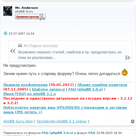
Mr. Anderson
phpBB Guru
С
23.07.2007 14:24
о
о
б
Kir-Dagoor писал(а):
щ
е
Возможно перенос стилей, смайлов и пр. предусмотрен, но
н
пока не реализован...
и
е
Не предусмотрен.
Зачем нужен путь к старому форуму? Очень легко догадаться
Правила конференции
(30.05.2011)
|
Общие ошибки новичков
(07.11.2005)
|
Шаблон запроса
|
FAQ (phpBB 3.0.x)
/
Мини [FAQ] по phpBB 3.1.x
Последние и единственно актуальные на сегодня версии - 3.1.12
и 3.2.2!
Небесплатно накачаю ваш VPS/VDS/DS стероидами и заставлю
ваши CMS летать =)
phpBB Guru blog
|
Тестируем phpBB 3.3 здесь!
|
Перенесено из форума
FAQ (phpBB 3.0.x)
в форум
FAQ
10.06.2015 18:34