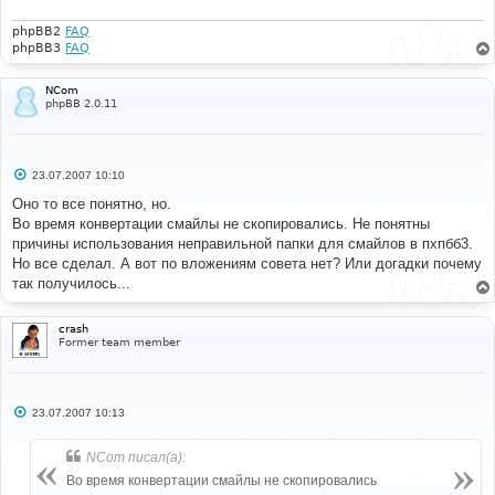
phpBB2
FAQ
phpBB3
FAQ
NCom
phpBB 2.0.11
С
23.07.2007 10:10
о
о
Оно то все понятно, но.
б
Во время конвертации смайлы не скопировались. Не понятны
щ
е
причины использования неправильной папки для смайлов в пхпбб3.
н
Но все сделал. А вот по вложениям совета нет? Или догадки почему
и
е
так получилось...
crash
Former team member
С
23.07.2007 10:13
о
о
б
NCom писал(а):
щ
е
Во время конвертации смайлы не скопировались
н