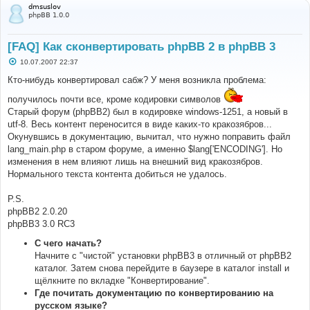
dmsuslov
phpBB 1.0.0
[FAQ] Как сконвертировать phpBB 2 в phpBB 3
С
10.07.2007 22:37
о
о
Кто-нибудь конвертировал сабж? У меня возникла проблема:
б
щ
получилось почти все, кроме кодировки символов
е
Старый форум (phpBB2) был в кодировке windows-1251, а новый в
н
и
utf-8. Весь контент переносится в виде каких-то кракозябров...
е
Окунувшись в документацию, вычитал, что нужно поправить файл
lang_main.php в старом форуме, а именно $lang['ENCODING']. Но
изменения в нем влияют лишь на внешний вид кракозябров.
Нормального текста контента добиться не удалось.
P.S.
phpBB2 2.0.20
phpBB3 3.0 RC3
С чего начать?
Начните с "чистой" установки phpBB3 в отличный от phpBB2
каталог. Затем снова перейдите в баузере в каталог install и
щёлкните по вкладке "Конвертирование".
Где почитать документацию по конвертированию на
русском языке?