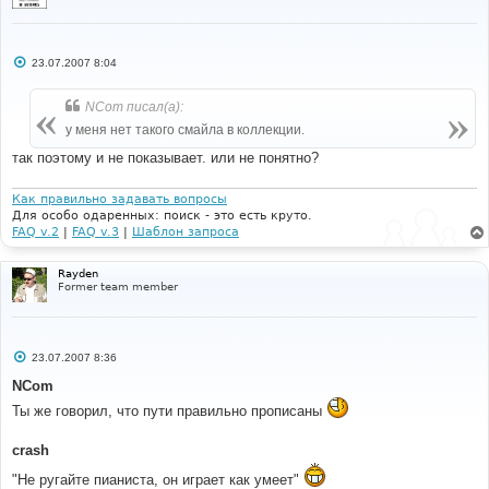
С
23.07.2007 8:04
о
о
б
NCom писал(а):
щ
е
у меня нет такого смайла в коллекции.
н
и
так поэтому и не показывает. или не понятно?
е
Как правильно задавать вопросы
Для особо одаренных: поиск - это есть круто.
FAQ v.2
|
FAQ v.3
|
Шаблон запроса
Rayden
Former team member
С
23.07.2007 8:36
о
о
NCom
б
щ
Ты же говорил, что пути правильно прописаны
е
н
и
crash
е
"Не ругайте пианиста, он играет как умеет"