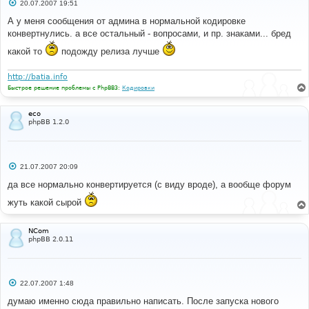
С
20.07.2007 19:51
о
о
А у меня сообщения от админа в нормальной кодировке
б
конвертнулись. а все остальный - вопросами, и пр. знаками... бред
щ
е
какой то
подожду релиза лучше
н
и
е
http://batia.info
Быстрое решение проблемы с PhpBB3:
Кодировки
eco
phpBB 1.2.0
С
21.07.2007 20:09
о
о
да все нормально конвертируется (с виду вроде), а вообще форум
б
щ
жуть какой сырой
е
н
и
NCom
е
phpBB 2.0.11
С
22.07.2007 1:48
о
о
думаю именно сюда правильно написать. После запуска нового
б