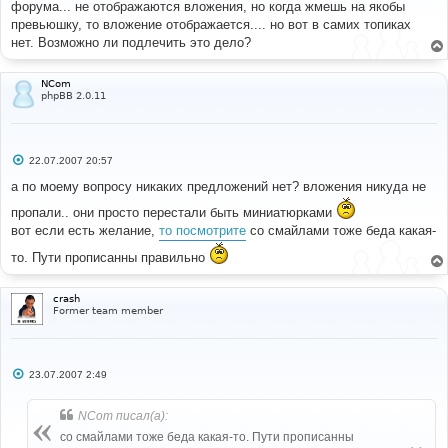
форума... не отображаются вложения, но когда жмешь на якобы
щ
е
превьюшку, то вложение отображается.... но вот в самих топиках
н
нет. Возможно ли подлечить это дело?
и
е
NCom
phpBB 2.0.11
С
22.07.2007 20:57
о
о
а по моему вопросу никаких предложений нет? вложения никуда не
б
щ
пропали.. они просто перестали быть миниатюрками
е
вот если есть желание,
то посмотрите
со смайлами тоже беда какая-
н
и
е
то. Пути прописанны правильно
crash
Former team member
С
23.07.2007 2:49
о
о
б
NCom писал(а):
щ
е
со смайлами тоже беда какая-то. Пути прописанны
н