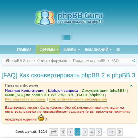
ГЛАВНАЯ
ФОРУМЫ
ФАЙЛЫ
БАЗА ЗНАНИЙ
phpBB Guru
Список форумов
Поддержка phpBB
FAQ
[FAQ] Как сконвертировать phpBB 2 в phpBB 3
Правила форума
Местная Конституция
|
Шаблон запроса
|
Документация (phpBB3)
|
Мини [FAQ] по phpBB 3.1.x/3.2.x/3.3.x
|
FAQ-3 (phpbb3)
|
Как задавать вопросы
|
Как устанавливать расширения
Ваш вопрос может быть удален без объяснения причин, если на
него есть ответы по приведённым ссылкам (а вы рискуете получить
предупреждение
).
Страница
2
из
81
1
2
3
4
5
81
Пред.
След.
Сообщений: 1214
…