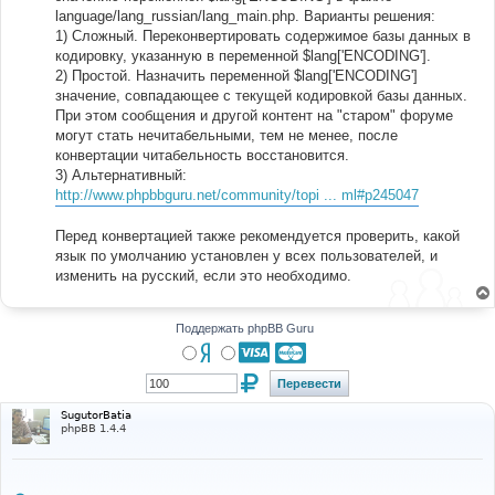
language/lang_russian/lang_main.php. Варианты решения:
1) Сложный. Переконвертировать содержимое базы данных в
кодировку, указанную в переменной $lang['ENCODING'].
2) Простой. Назначить переменной $lang['ENCODING']
значение, совпадающее с текущей кодировкой базы данных.
При этом сообщения и другой контент на "старом" форуме
могут стать нечитабельными, тем не менее, после
конвертации читабельность восстановится.
3) Альтернативный:
http://www.phpbbguru.net/community/topi ... ml#p245047
Перед конвертацией также рекомендуется проверить, какой
язык по умолчанию установлен у всех пользователей, и
изменить на русский, если это необходимо.
Поддержать phpBB Guru
SugutorBatia
phpBB 1.4.4