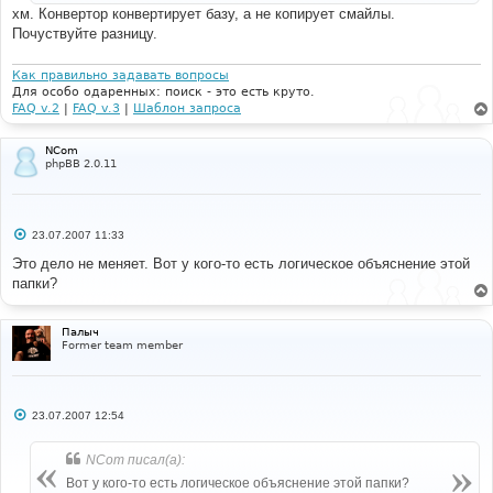
и
хм. Конвертор конвертирует базу, а не копирует смайлы.
е
Почуствуйте разницу.
Как правильно задавать вопросы
Для особо одаренных: поиск - это есть круто.
FAQ v.2
|
FAQ v.3
|
Шаблон запроса
NCom
phpBB 2.0.11
С
23.07.2007 11:33
о
о
Это дело не меняет. Вот у кого-то есть логическое объяснение этой
б
папки?
щ
е
н
и
Палыч
е
Former team member
С
23.07.2007 12:54
о
о
б
NCom писал(а):
щ
е
Вот у кого-то есть логическое объяснение этой папки?
н